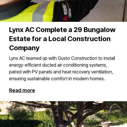
Lynx AC Complete a 29 Bungalow
Estate for a Local Construction
Company
Lynx AC teamed up with Gusto Construction to install
energy-efficient ducted air conditioning systems,
paired with PV panels and heat recovery ventilation,
ensuring sustainable comfort in modern homes.​​​​‌ ‍ ​‍​‍‌‍ ‌ ​‍‌‍‍‌‌‍‌ ‌‍‍‌‌‍ ‍​‍​‍​ ‍‍​‍​‍‌ ​ ‌‍​‌‌‍ ‍‌‍‍‌‌ ‌​‌ ‍‌​‍ ‍‌‍‍‌‌‍ ​‍​‍​‍ ​​‍​‍‌‍‍​‌ ​‍‌‍‌‌‌‍‌‍​‍​‍​ ‍‍​‍​‍​‍ ‌‍​‌‌‍‌​‌‍ ‌‌‍‍‌‌‍ ‍​‍ ‌‍‍‌‌‍ ‍‌ ‌​‌‍‌‌‌‍ ‍‌ ‌​​‍ ‌‍‌‌‌‍‌​‌‍‍‌‌ ‌​​‍ ‌‍ ‌‌‍ ‌‍‌​‌‍‌‌​ ‌‌ ​​‌ ​‍‌‍‌‌‌ ​ ‌‍‌‌‌‍ ‍‌ ‌​‌‍​‌‌ ‌​‌‍‍‌‌‍ ‌‍ ‍​ ‍ ‌‍‍‌‌‍‌​​ ‌​ ‌ ‌‍​‌​ ‌‍​ ‍​‌‍​ ​ ‌​​ ‌‍​ ​‍​‍ ‌‌‍‌‌​ ‍‌‌‍‌​​ ​‌​‍ ‌​ ‌​​ ​​​ ‌ ​ ‌‌​‍ ‌‌‍​‌​ ‌ ​ ‌‌‌‍​ ​‍ ‌​ ​‍​ ‌​​ ​​‌‍​‌​ ‌‌​ ​‌​ ​‍‌‍‌​​ ‍‌‌‍​‍​ ‍‌​ ​ ​ ‍ ‌ ‌​‌ ‍‌‌ ​​‌‍‌‌​ ‌‌ ​​‌‍ ‌ ​ ‌ ‌​​ ‍ ‌ ​​‌‍​‌‌ ‌​‌‍‍​​ ‌‌ ​ ‌‍‍​‌‍ ‌ ​‍‌ ‌​‌​‌​‌‍‌‌‌ ​ ‌‍​ ‌ ​‍‌‍‍‌‌ ​​‌ ‌​‌‍‍‌‌‍ ‌‍ ‍​ ‌‍​‍‌‍​‌‌ ​ ‌‍‌‌‌‌‌‌‌ ​‍‌‍ ​​ ‌​‍‌‌​ ​‍‌​‌‍‌‍​‌‌‍‌​‌‍ ‌‌‍‍‌‌‍ ‍​‍‌‍‌‍‍‌‌‍‌​​ ‌​ ‌ ‌‍​‌​ ‌‍​ ‍​‌‍​ ​ ‌​​ ‌‍​ ​‍​‍ ‌‌‍‌‌​ ‍‌‌‍‌​​ ​‌​‍ ‌​ ‌​​ ​​​ ‌ ​ ‌‌​‍ ‌‌‍​‌​ ‌ ​ ‌‌‌‍​ ​‍ ‌​ ​‍​ ‌​​ ​​‌‍​‌​ ‌‌​ ​‌​ ​‍‌‍‌​​ ‍‌‌‍​‍​ ‍‌​ ​ ​‍‌‍‌ ‌​‌ ‍‌‌ ​​‌‍‌‌​ ‌‌ ​​‌‍ ‌ ​ ‌ ‌​​‍‌‍‌ ​​‌‍​‌‌ ‌​‌‍‍​​ ‌‌ ​ ‌‍‍​‌‍ ‌ ​‍‌ ‌​‌​‌​‌‍‌‌‌ ​ ‌‍​ ‌ ​‍‌‍‍‌‌ ​​‌ ‌​‌‍‍‌‌‍ ‌‍ ‍​‍​‍‌ ‌
Read more