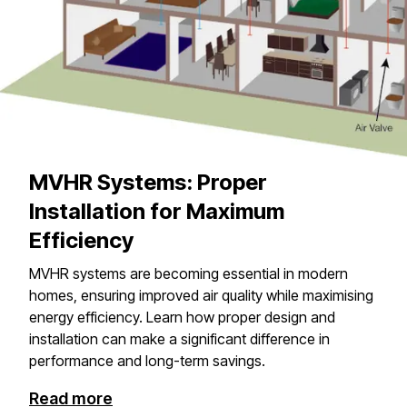
MVHR Systems: Proper
Installation for Maximum
Efficiency
MVHR systems are becoming essential in modern
homes, ensuring improved air quality while maximising
energy efficiency. Learn how proper design and
installation can make a significant difference in
performance and long-term savings.​​​​‌ ‍ ​‍​‍‌‍ ‌ ​‍‌‍‍‌‌‍‌ ‌‍‍‌‌‍ ‍​‍​‍​ ‍‍​‍​‍‌ ​ ‌‍​‌‌‍ ‍‌‍‍‌‌ ‌​‌ ‍‌​‍ ‍‌‍‍‌‌‍ ​‍​‍​‍ ​​‍​‍‌‍‍​‌ ​‍‌‍‌‌‌‍‌‍​‍​‍​ ‍‍​‍​‍​‍ ‌‍​‌‌‍‌​‌‍ ‌‌‍‍‌‌‍ ‍​‍ ‌‍‍‌‌‍ ‍‌ ‌​‌‍‌‌‌‍ ‍‌ ‌​​‍ ‌‍‌‌‌‍‌​‌‍‍‌‌ ‌​​‍ ‌‍ ‌‌‍ ‌‍‌​‌‍‌‌​ ‌‌ ​​‌ ​‍‌‍‌‌‌ ​ ‌‍‌‌‌‍ ‍‌ ‌​‌‍​‌‌ ‌​‌‍‍‌‌‍ ‌‍ ‍​ ‍ ‌‍‍‌‌‍‌​​ ‌‌‍​‍‌‍‌‍​ ‌‍​ ‌ ‌‍​ ‌‍​‌‌‍‌‌​ ‌ ​‍ ‌​ ​‌​ ​​​ ‍​​ ‍‌​‍ ‌​ ‌​​ ​ ​ ‌ ‌‍​‍​‍ ‌​ ‍‌​ ​‍​ ​‍‌‍​ ​‍ ‌​ ​‍​ ‍‌​ ‍​‌‍‌​‌‍‌​‌‍​‌‌‍​ ‌‍​ ‌‍‌‍‌‍​‍​ ‌ ‌‍​‍​ ‍ ‌ ‌​‌ ‍‌‌ ​​‌‍‌‌​ ‌‌ ​​‌‍ ‌ ​ ‌ ‌​​ ‍ ‌ ​​‌‍​‌‌ ‌​‌‍‍​​ ‌‌ ​ ‌‍‍​‌‍ ‌ ​‍‌ ‌​‌​‌​‌‍‌‌‌ ​ ‌‍​ ‌ ​‍‌‍‍‌‌ ​​‌ ‌​‌‍‍‌‌‍ ‌‍ ‍​ ‌‍​‍‌‍​‌‌ ​ ‌‍‌‌‌‌‌‌‌ ​‍‌‍ ​​ ‌​‍‌‌​ ​‍‌​‌‍‌‍​‌‌‍‌​‌‍ ‌‌‍‍‌‌‍ ‍​‍‌‍‌‍‍‌‌‍‌​​ ‌‌‍​‍‌‍‌‍​ ‌‍​ ‌ ‌‍​ ‌‍​‌‌‍‌‌​ ‌ ​‍ ‌​ ​‌​ ​​​ ‍​​ ‍‌​‍ ‌​ ‌​​ ​ ​ ‌ ‌‍​‍​‍ ‌​ ‍‌​ ​‍​ ​‍‌‍​ ​‍ ‌​ ​‍​ ‍‌​ ‍​‌‍‌​‌‍‌​‌‍​‌‌‍​ ‌‍​ ‌‍‌‍‌‍​‍​ ‌ ‌‍​‍​‍‌‍‌ ‌​‌ ‍‌‌ ​​‌‍‌‌​ ‌‌ ​​‌‍ ‌ ​ ‌ ‌​​‍‌‍‌ ​​‌‍​‌‌ ‌​‌‍‍​​ ‌‌ ​ ‌‍‍​‌‍ ‌ ​‍‌ ‌​‌​‌​‌‍‌‌‌ ​ ‌‍​ ‌ ​‍‌‍‍‌‌ ​​‌ ‌​‌‍‍‌‌‍ ‌‍ ‍​‍​‍‌ ‌
Read more