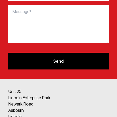
Send
Unit 25​​​​‌ ‍ ​‍​‍‌‍ ‌ ​‍‌‍‍‌‌‍‌ ‌‍‍‌‌‍ ‍​‍​‍​ ‍‍​‍​‍‌ ​ ‌‍​‌‌‍ ‍‌‍‍‌‌ ‌​‌ ‍‌​‍ ‍‌‍‍‌‌‍ ​‍​‍​‍ ​​‍​‍‌‍‍​‌ ​‍‌‍‌‌‌‍‌‍​‍​‍​ ‍‍​‍​‍​‍ ‌‍​‌‌‍‌​‌‍ ‌‌‍‍‌‌‍ ‍​‍ ‌‍‍‌‌‍ ‍‌ ‌​‌‍‌‌‌‍ ‍‌ ‌​​‍ ‌‍‌‌‌‍‌​‌‍‍‌‌ ‌​​‍ ‌‍ ‌‌‍ ‌‍‌​‌‍‌‌​ ‌‌ ​​‌ ​‍‌‍‌‌‌ ​ ‌‍‌‌‌‍ ‍‌ ‌​‌‍​‌‌ ‌​‌‍‍‌‌‍ ‌‍ ‍​ ‍ ‌‍‍‌‌‍‌​​ ‌‌‍‌ ‌‍ ​‌‍ ‌‍​‍‌‍​‌‌‍ ​‌‌​ ‌‍‌‌‌ ‌​‌ ‌​‌‍‍‌‌‍ ‍‌‍‌ ‌ ​ ​ ‍ ‌ ‌​‌ ‍‌‌ ​​‌‍‌‌​ ‌‌‍‌ ‌‍ ​‌‍ ‌‍​‍‌‍​‌‌‍ ​‌‌​ ‌‍‌‌‌ ‌​‌ ‌​‌‍‍‌‌‍ ‍‌‍‌ ‌ ​ ​ ‍ ‌ ​​‌‍​‌‌ ‌​‌‍‍​​ ‌‌‍​‌‌‍‌​‌‍‌​‌ ​‍‌‍‌‌‌ ​ ‌ ​ ​‍‌‌​ ‌‌‌​​‍‌‌ ‌‍‍ ‌‍‌‌‌ ‍‌​‍‌‌​ ​ ‌​‌​​‍‌‌​ ​ ‌​‌​​‍‌‌​ ​‍​ ​‍​ ​‍​ ​​​ ​​‌‍‌‌​ ‌‌‌‍‌‌‌‍​‍‌‍‌​‌‍​‍​ ​​​ ​‌​ ​​​‍‌‌​ ​‍​ ​‍​‍‌‌​ ‌‌‌​‌​​‍ ‍‌‍​ ‌‍‍​‌‍‍‌‌‍ ​‌‍‌​‌ ​‍‌‍‌‌‌‍ ‍​‍‌‌​ ‌‌‌​​‍‌‌ ‌‍‍ ‌‍‌‌‌ ‍‌​‍‌‌​ ​ ‌​‌​​‍‌‌​ ​ ‌​‌​​‍‌‌​ ​‍​ ​‍‌‍‌‌​ ‍​​ ​‌‌‍‌​​ ​ ​ ‌‍​ ​‌​ ‍‌​ ‌‌​ ‌‌‌‍​‍​ ​‍​‍‌‌​ ​‍​ ​‍​‍‌‌​ ‌‌‌​‌​​‍ ‍‌ ‌​‌‍‌‌‌ ‍​‌ ‌​​ ‌‍​‍‌‍​‌‌ ​ ‌‍‌‌‌‌‌‌‌ ​‍‌‍ ​​ ‌​‍‌‌​ ​‍‌​‌‍‌‍​‌‌‍‌​‌‍ ‌‌‍‍‌‌‍ ‍​‍‌‍‌‍‍‌‌‍‌​​ ‌‌‍‌ ‌‍ ​‌‍ ‌‍​‍‌‍​‌‌‍ ​‌‌​ ‌‍‌‌‌ ‌​‌ ‌​‌‍‍‌‌‍ ‍‌‍‌ ‌ ​ ​‍‌‍‌ ‌​‌ ‍‌‌ ​​‌‍‌‌​ ‌‌‍‌ ‌‍ ​‌‍ ‌‍​‍‌‍​‌‌‍ ​‌‌​ ‌‍‌‌‌ ‌​‌ ‌​‌‍‍‌‌‍ ‍‌‍‌ ‌ ​ ​‍‌‍‌ ​​‌‍​‌‌ ‌​‌‍‍​​ ‌‌‍​‌‌‍‌​‌‍‌​‌ ​‍‌‍‌‌‌ ​ ‌ ​ ​‍‌‌​ ‌‌‌​​‍‌‌ ‌‍‍ ‌‍‌‌‌ ‍‌​‍‌‌​ ​ ‌​‌​​‍‌‌​ ​ ‌​‌​​‍‌‌​ ​‍​ ​‍​ ​‍​ ​​​ ​​‌‍‌‌​ ‌‌‌‍‌‌‌‍​‍‌‍‌​‌‍​‍​ ​​​ ​‌​ ​​​‍‌‌​ ​‍​ ​‍​‍‌‌​ ‌‌‌​‌​​‍ ‍‌‍​ ‌‍‍​‌‍‍‌‌‍ ​‌‍‌​‌ ​‍‌‍‌‌‌‍ ‍​‍‌‌​ ‌‌‌​​‍‌‌ ‌‍‍ ‌‍‌‌‌ ‍‌​‍‌‌​ ​ ‌​‌​​‍‌‌​ ​ ‌​‌​​‍‌‌​ ​‍​ ​‍‌‍‌‌​ ‍​​ ​‌‌‍‌​​ ​ ​ ‌‍​ ​‌​ ‍‌​ ‌‌​ ‌‌‌‍​‍​ ​‍​‍‌‌​ ​‍​ ​‍​‍‌‌​ ‌‌‌​‌​​‍ ‍‌ ‌​‌‍‌‌‌ ‍​‌ ‌​​‍​‍‌ ‌
Lincoln Enterprise Park​​​​‌ ‍ ​‍​‍‌‍ ‌ ​‍‌‍‍‌‌‍‌ ‌‍‍‌‌‍ ‍​‍​‍​ ‍‍​‍​‍‌ ​ ‌‍​‌‌‍ ‍‌‍‍‌‌ ‌​‌ ‍‌​‍ ‍‌‍‍‌‌‍ ​‍​‍​‍ ​​‍​‍‌‍‍​‌ ​‍‌‍‌‌‌‍‌‍​‍​‍​ ‍‍​‍​‍​‍ ‌‍​‌‌‍‌​‌‍ ‌‌‍‍‌‌‍ ‍​‍ ‌‍‍‌‌‍ ‍‌ ‌​‌‍‌‌‌‍ ‍‌ ‌​​‍ ‌‍‌‌‌‍‌​‌‍‍‌‌ ‌​​‍ ‌‍ ‌‌‍ ‌‍‌​‌‍‌‌​ ‌‌ ​​‌ ​‍‌‍‌‌‌ ​ ‌‍‌‌‌‍ ‍‌ ‌​‌‍​‌‌ ‌​‌‍‍‌‌‍ ‌‍ ‍​ ‍ ‌‍‍‌‌‍‌​​ ‌‌‍‌ ‌‍ ​‌‍ ‌‍​‍‌‍​‌‌‍ ​‌‌​ ‌‍‌‌‌ ‌​‌ ‌​‌‍‍‌‌‍ ‍‌‍‌ ‌ ​ ​ ‍ ‌ ‌​‌ ‍‌‌ ​​‌‍‌‌​ ‌‌‍‌ ‌‍ ​‌‍ ‌‍​‍‌‍​‌‌‍ ​‌‌​ ‌‍‌‌‌ ‌​‌ ‌​‌‍‍‌‌‍ ‍‌‍‌ ‌ ​ ​ ‍ ‌ ​​‌‍​‌‌ ‌​‌‍‍​​ ‌‌‍​‌‌‍‌​‌‍‌​‌ ​‍‌‍‌‌‌ ​ ‌ ​ ​‍‌‌​ ‌‌‌​​‍‌‌ ‌‍‍ ‌‍‌‌‌ ‍‌​‍‌‌​ ​ ‌​‌​​‍‌‌​ ​ ‌​‌​​‍‌‌​ ​‍​ ​‍​ ​ ​ ​ ‌‍‌​​ ​ ​ ‍‌​ ​ ‌‍‌‍​ ‌​​ ​‍‌‍​‌​ ‍‌​ ​‌​‍‌‌​ ​‍​ ​‍​‍‌‌​ ‌‌‌​‌​​‍ ‍‌‍​ ‌‍‍​‌‍‍‌‌‍ ​‌‍‌​‌ ​‍‌‍‌‌‌‍ ‍​‍‌‌​ ‌‌‌​​‍‌‌ ‌‍‍ ‌‍‌‌‌ ‍‌​‍‌‌​ ​ ‌​‌​​‍‌‌​ ​ ‌​‌​​‍‌‌​ ​‍​ ​‍‌‍‌‌​ ​​‌‍‌‍​ ‍​​ ​‍‌‍​‍​ ‌‍‌‍​‌​ ​​​ ‍‌​ ‌‌‌‍‌‍​‍‌‌​ ​‍​ ​‍​‍‌‌​ ‌‌‌​‌​​‍ ‍‌ ‌​‌‍‌‌‌ ‍​‌ ‌​​ ‌‍​‍‌‍​‌‌ ​ ‌‍‌‌‌‌‌‌‌ ​‍‌‍ ​​ ‌​‍‌‌​ ​‍‌​‌‍‌‍​‌‌‍‌​‌‍ ‌‌‍‍‌‌‍ ‍​‍‌‍‌‍‍‌‌‍‌​​ ‌‌‍‌ ‌‍ ​‌‍ ‌‍​‍‌‍​‌‌‍ ​‌‌​ ‌‍‌‌‌ ‌​‌ ‌​‌‍‍‌‌‍ ‍‌‍‌ ‌ ​ ​‍‌‍‌ ‌​‌ ‍‌‌ ​​‌‍‌‌​ ‌‌‍‌ ‌‍ ​‌‍ ‌‍​‍‌‍​‌‌‍ ​‌‌​ ‌‍‌‌‌ ‌​‌ ‌​‌‍‍‌‌‍ ‍‌‍‌ ‌ ​ ​‍‌‍‌ ​​‌‍​‌‌ ‌​‌‍‍​​ ‌‌‍​‌‌‍‌​‌‍‌​‌ ​‍‌‍‌‌‌ ​ ‌ ​ ​‍‌‌​ ‌‌‌​​‍‌‌ ‌‍‍ ‌‍‌‌‌ ‍‌​‍‌‌​ ​ ‌​‌​​‍‌‌​ ​ ‌​‌​​‍‌‌​ ​‍​ ​‍​ ​ ​ ​ ‌‍‌​​ ​ ​ ‍‌​ ​ ‌‍‌‍​ ‌​​ ​‍‌‍​‌​ ‍‌​ ​‌​‍‌‌​ ​‍​ ​‍​‍‌‌​ ‌‌‌​‌​​‍ ‍‌‍​ ‌‍‍​‌‍‍‌‌‍ ​‌‍‌​‌ ​‍‌‍‌‌‌‍ ‍​‍‌‌​ ‌‌‌​​‍‌‌ ‌‍‍ ‌‍‌‌‌ ‍‌​‍‌‌​ ​ ‌​‌​​‍‌‌​ ​ ‌​‌​​‍‌‌​ ​‍​ ​‍‌‍‌‌​ ​​‌‍‌‍​ ‍​​ ​‍‌‍​‍​ ‌‍‌‍​‌​ ​​​ ‍‌​ ‌‌‌‍‌‍​‍‌‌​ ​‍​ ​‍​‍‌‌​ ‌‌‌​‌​​‍ ‍‌ ‌​‌‍‌‌‌ ‍​‌ ‌​​‍​‍‌ ‌
Newark Road​​​​‌ ‍ ​‍​‍‌‍ ‌ ​‍‌‍‍‌‌‍‌ ‌‍‍‌‌‍ ‍​‍​‍​ ‍‍​‍​‍‌ ​ ‌‍​‌‌‍ ‍‌‍‍‌‌ ‌​‌ ‍‌​‍ ‍‌‍‍‌‌‍ ​‍​‍​‍ ​​‍​‍‌‍‍​‌ ​‍‌‍‌‌‌‍‌‍​‍​‍​ ‍‍​‍​‍​‍ ‌‍​‌‌‍‌​‌‍ ‌‌‍‍‌‌‍ ‍​‍ ‌‍‍‌‌‍ ‍‌ ‌​‌‍‌‌‌‍ ‍‌ ‌​​‍ ‌‍‌‌‌‍‌​‌‍‍‌‌ ‌​​‍ ‌‍ ‌‌‍ ‌‍‌​‌‍‌‌​ ‌‌ ​​‌ ​‍‌‍‌‌‌ ​ ‌‍‌‌‌‍ ‍‌ ‌​‌‍​‌‌ ‌​‌‍‍‌‌‍ ‌‍ ‍​ ‍ ‌‍‍‌‌‍‌​​ ‌‌‍‌ ‌‍ ​‌‍ ‌‍​‍‌‍​‌‌‍ ​‌‌​ ‌‍‌‌‌ ‌​‌ ‌​‌‍‍‌‌‍ ‍‌‍‌ ‌ ​ ​ ‍ ‌ ‌​‌ ‍‌‌ ​​‌‍‌‌​ ‌‌‍‌ ‌‍ ​‌‍ ‌‍​‍‌‍​‌‌‍ ​‌‌​ ‌‍‌‌‌ ‌​‌ ‌​‌‍‍‌‌‍ ‍‌‍‌ ‌ ​ ​ ‍ ‌ ​​‌‍​‌‌ ‌​‌‍‍​​ ‌‌‍​‌‌‍‌​‌‍‌​‌ ​‍‌‍‌‌‌ ​ ‌ ​ ​‍‌‌​ ‌‌‌​​‍‌‌ ‌‍‍ ‌‍‌‌‌ ‍‌​‍‌‌​ ​ ‌​‌​​‍‌‌​ ​ ‌​‌​​‍‌‌​ ​‍​ ​‍​ ‍​​ ‌ ‌‍‌‍‌‍​‌‌‍​‌​ ​‍​ ​ ​ ‌‍​ ‍‌​ ‌​​ ‌ ​ ​‍​‍‌‌​ ​‍​ ​‍​‍‌‌​ ‌‌‌​‌​​‍ ‍‌‍​ ‌‍‍​‌‍‍‌‌‍ ​‌‍‌​‌ ​‍‌‍‌‌‌‍ ‍​‍‌‌​ ‌‌‌​​‍‌‌ ‌‍‍ ‌‍‌‌‌ ‍‌​‍‌‌​ ​ ‌​‌​​‍‌‌​ ​ ‌​‌​​‍‌‌​ ​‍​ ​‍‌‍‌‌‌‍‌‌‌‍‌​​ ​‍​ ‌‍​ ‍​​ ​‌‌‍​‍‌‍​‍‌‍​‍​ ​‌‌‍​‍​‍‌‌​ ​‍​ ​‍​‍‌‌​ ‌‌‌​‌​​‍ ‍‌ ‌​‌‍‌‌‌ ‍​‌ ‌​​ ‌‍​‍‌‍​‌‌ ​ ‌‍‌‌‌‌‌‌‌ ​‍‌‍ ​​ ‌​‍‌‌​ ​‍‌​‌‍‌‍​‌‌‍‌​‌‍ ‌‌‍‍‌‌‍ ‍​‍‌‍‌‍‍‌‌‍‌​​ ‌‌‍‌ ‌‍ ​‌‍ ‌‍​‍‌‍​‌‌‍ ​‌‌​ ‌‍‌‌‌ ‌​‌ ‌​‌‍‍‌‌‍ ‍‌‍‌ ‌ ​ ​‍‌‍‌ ‌​‌ ‍‌‌ ​​‌‍‌‌​ ‌‌‍‌ ‌‍ ​‌‍ ‌‍​‍‌‍​‌‌‍ ​‌‌​ ‌‍‌‌‌ ‌​‌ ‌​‌‍‍‌‌‍ ‍‌‍‌ ‌ ​ ​‍‌‍‌ ​​‌‍​‌‌ ‌​‌‍‍​​ ‌‌‍​‌‌‍‌​‌‍‌​‌ ​‍‌‍‌‌‌ ​ ‌ ​ ​‍‌‌​ ‌‌‌​​‍‌‌ ‌‍‍ ‌‍‌‌‌ ‍‌​‍‌‌​ ​ ‌​‌​​‍‌‌​ ​ ‌​‌​​‍‌‌​ ​‍​ ​‍​ ‍​​ ‌ ‌‍‌‍‌‍​‌‌‍​‌​ ​‍​ ​ ​ ‌‍​ ‍‌​ ‌​​ ‌ ​ ​‍​‍‌‌​ ​‍​ ​‍​‍‌‌​ ‌‌‌​‌​​‍ ‍‌‍​ ‌‍‍​‌‍‍‌‌‍ ​‌‍‌​‌ ​‍‌‍‌‌‌‍ ‍​‍‌‌​ ‌‌‌​​‍‌‌ ‌‍‍ ‌‍‌‌‌ ‍‌​‍‌‌​ ​ ‌​‌​​‍‌‌​ ​ ‌​‌​​‍‌‌​ ​‍​ ​‍‌‍‌‌‌‍‌‌‌‍‌​​ ​‍​ ‌‍​ ‍​​ ​‌‌‍​‍‌‍​‍‌‍​‍​ ​‌‌‍​‍​‍‌‌​ ​‍​ ​‍​‍‌‌​ ‌‌‌​‌​​‍ ‍‌ ‌​‌‍‌‌‌ ‍​‌ ‌​​‍​‍‌ ‌
Aubourn​​​​‌ ‍ ​‍​‍‌‍ ‌ ​‍‌‍‍‌‌‍‌ ‌‍‍‌‌‍ ‍​‍​‍​ ‍‍​‍​‍‌ ​ ‌‍​‌‌‍ ‍‌‍‍‌‌ ‌​‌ ‍‌​‍ ‍‌‍‍‌‌‍ ​‍​‍​‍ ​​‍​‍‌‍‍​‌ ​‍‌‍‌‌‌‍‌‍​‍​‍​ ‍‍​‍​‍​‍ ‌‍​‌‌‍‌​‌‍ ‌‌‍‍‌‌‍ ‍​‍ ‌‍‍‌‌‍ ‍‌ ‌​‌‍‌‌‌‍ ‍‌ ‌​​‍ ‌‍‌‌‌‍‌​‌‍‍‌‌ ‌​​‍ ‌‍ ‌‌‍ ‌‍‌​‌‍‌‌​ ‌‌ ​​‌ ​‍‌‍‌‌‌ ​ ‌‍‌‌‌‍ ‍‌ ‌​‌‍​‌‌ ‌​‌‍‍‌‌‍ ‌‍ ‍​ ‍ ‌‍‍‌‌‍‌​​ ‌‌‍‌ ‌‍ ​‌‍ ‌‍​‍‌‍​‌‌‍ ​‌‌​ ‌‍‌‌‌ ‌​‌ ‌​‌‍‍‌‌‍ ‍‌‍‌ ‌ ​ ​ ‍ ‌ ‌​‌ ‍‌‌ ​​‌‍‌‌​ ‌‌‍‌ ‌‍ ​‌‍ ‌‍​‍‌‍​‌‌‍ ​‌‌​ ‌‍‌‌‌ ‌​‌ ‌​‌‍‍‌‌‍ ‍‌‍‌ ‌ ​ ​ ‍ ‌ ​​‌‍​‌‌ ‌​‌‍‍​​ ‌‌‍​‌‌‍‌​‌‍‌​‌ ​‍‌‍‌‌‌ ​ ‌ ​ ​‍‌‌​ ‌‌‌​​‍‌‌ ‌‍‍ ‌‍‌‌‌ ‍‌​‍‌‌​ ​ ‌​‌​​‍‌‌​ ​ ‌​‌​​‍‌‌​ ​‍​ ​‍​ ‌‌​ ​‍​ ‌ ​ ‍​‌‍​‍‌‍‌‌​ ​ ‌‍‌‍​ ‌​​ ‌ ​ ​‍‌‍‌‍​‍‌‌​ ​‍​ ​‍​‍‌‌​ ‌‌‌​‌​​‍ ‍‌‍​ ‌‍‍​‌‍‍‌‌‍ ​‌‍‌​‌ ​‍‌‍‌‌‌‍ ‍​‍‌‌​ ‌‌‌​​‍‌‌ ‌‍‍ ‌‍‌‌‌ ‍‌​‍‌‌​ ​ ‌​‌​​‍‌‌​ ​ ‌​‌​​‍‌‌​ ​‍​ ​‍​ ​ ​ ​​‌‍​‍‌‍​‌‌‍‌‍​ ‌‌​ ‌ ​ ‍‌​ ‍​​ ‌‌‌‍​ ‌‍‌‍​‍‌‌​ ​‍​ ​‍​‍‌‌​ ‌‌‌​‌​​‍ ‍‌ ‌​‌‍‌‌‌ ‍​‌ ‌​​ ‌‍​‍‌‍​‌‌ ​ ‌‍‌‌‌‌‌‌‌ ​‍‌‍ ​​ ‌​‍‌‌​ ​‍‌​‌‍‌‍​‌‌‍‌​‌‍ ‌‌‍‍‌‌‍ ‍​‍‌‍‌‍‍‌‌‍‌​​ ‌‌‍‌ ‌‍ ​‌‍ ‌‍​‍‌‍​‌‌‍ ​‌‌​ ‌‍‌‌‌ ‌​‌ ‌​‌‍‍‌‌‍ ‍‌‍‌ ‌ ​ ​‍‌‍‌ ‌​‌ ‍‌‌ ​​‌‍‌‌​ ‌‌‍‌ ‌‍ ​‌‍ ‌‍​‍‌‍​‌‌‍ ​‌‌​ ‌‍‌‌‌ ‌​‌ ‌​‌‍‍‌‌‍ ‍‌‍‌ ‌ ​ ​‍‌‍‌ ​​‌‍​‌‌ ‌​‌‍‍​​ ‌‌‍​‌‌‍‌​‌‍‌​‌ ​‍‌‍‌‌‌ ​ ‌ ​ ​‍‌‌​ ‌‌‌​​‍‌‌ ‌‍‍ ‌‍‌‌‌ ‍‌​‍‌‌​ ​ ‌​‌​​‍‌‌​ ​ ‌​‌​​‍‌‌​ ​‍​ ​‍​ ‌‌​ ​‍​ ‌ ​ ‍​‌‍​‍‌‍‌‌​ ​ ‌‍‌‍​ ‌​​ ‌ ​ ​‍‌‍‌‍​‍‌‌​ ​‍​ ​‍​‍‌‌​ ‌‌‌​‌​​‍ ‍‌‍​ ‌‍‍​‌‍‍‌‌‍ ​‌‍‌​‌ ​‍‌‍‌‌‌‍ ‍​‍‌‌​ ‌‌‌​​‍‌‌ ‌‍‍ ‌‍‌‌‌ ‍‌​‍‌‌​ ​ ‌​‌​​‍‌‌​ ​ ‌​‌​​‍‌‌​ ​‍​ ​‍​ ​ ​ ​​‌‍​‍‌‍​‌‌‍‌‍​ ‌‌​ ‌ ​ ‍‌​ ‍​​ ‌‌‌‍​ ‌‍‌‍​‍‌‌​ ​‍​ ​‍​‍‌‌​ ‌‌‌​‌​​‍ ‍‌ ‌​‌‍‌‌‌ ‍​‌ ‌​​‍​‍‌ ‌
Lincoln​​​​‌ ‍ ​‍​‍‌‍ ‌ ​‍‌‍‍‌‌‍‌ ‌‍‍‌‌‍ ‍​‍​‍​ ‍‍​‍​‍‌ ​ ‌‍​‌‌‍ ‍‌‍‍‌‌ ‌​‌ ‍‌​‍ ‍‌‍‍‌‌‍ ​‍​‍​‍ ​​‍​‍‌‍‍​‌ ​‍‌‍‌‌‌‍‌‍​‍​‍​ ‍‍​‍​‍​‍ ‌‍​‌‌‍‌​‌‍ ‌‌‍‍‌‌‍ ‍​‍ ‌‍‍‌‌‍ ‍‌ ‌​‌‍‌‌‌‍ ‍‌ ‌​​‍ ‌‍‌‌‌‍‌​‌‍‍‌‌ ‌​​‍ ‌‍ ‌‌‍ ‌‍‌​‌‍‌‌​ ‌‌ ​​‌ ​‍‌‍‌‌‌ ​ ‌‍‌‌‌‍ ‍‌ ‌​‌‍​‌‌ ‌​‌‍‍‌‌‍ ‌‍ ‍​ ‍ ‌‍‍‌‌‍‌​​ ‌‌‍‌ ‌‍ ​‌‍ ‌‍​‍‌‍​‌‌‍ ​‌‌​ ‌‍‌‌‌ ‌​‌ ‌​‌‍‍‌‌‍ ‍‌‍‌ ‌ ​ ​ ‍ ‌ ‌​‌ ‍‌‌ ​​‌‍‌‌​ ‌‌‍‌ ‌‍ ​‌‍ ‌‍​‍‌‍​‌‌‍ ​‌‌​ ‌‍‌‌‌ ‌​‌ ‌​‌‍‍‌‌‍ ‍‌‍‌ ‌ ​ ​ ‍ ‌ ​​‌‍​‌‌ ‌​‌‍‍​​ ‌‌‍​‌‌‍‌​‌‍‌​‌ ​‍‌‍‌‌‌ ​ ‌ ​ ​‍‌‌​ ‌‌‌​​‍‌‌ ‌‍‍ ‌‍‌‌‌ ‍‌​‍‌‌​ ​ ‌​‌​​‍‌‌​ ​ ‌​‌​​‍‌‌​ ​‍​ ​‍​ ‍‌​ ‌ ​ ‌‌‌‍‌‌​ ‌‌​ ‌‍‌‍​‍‌‍‌​‌‍​ ​ ​‌​ ​‍‌‍‌‌​‍‌‌​ ​‍​ ​‍​‍‌‌​ ‌‌‌​‌​​‍ ‍‌‍​ ‌‍‍​‌‍‍‌‌‍ ​‌‍‌​‌ ​‍‌‍‌‌‌‍ ‍​‍‌‌​ ‌‌‌​​‍‌‌ ‌‍‍ ‌‍‌‌‌ ‍‌​‍‌‌​ ​ ‌​‌​​‍‌‌​ ​ ‌​‌​​‍‌‌​ ​‍​ ​‍​ ‍‌‌‍​‍​ ‌​​ ​ ​ ‍​​ ‌ ​ ‌‍‌‍‌‌​ ‍​​ ‍‌​ ‌‍‌‍‌‍​‍‌‌​ ​‍​ ​‍​‍‌‌​ ‌‌‌​‌​​‍ ‍‌ ‌​‌‍‌‌‌ ‍​‌ ‌​​ ‌‍​‍‌‍​‌‌ ​ ‌‍‌‌‌‌‌‌‌ ​‍‌‍ ​​ ‌​‍‌‌​ ​‍‌​‌‍‌‍​‌‌‍‌​‌‍ ‌‌‍‍‌‌‍ ‍​‍‌‍‌‍‍‌‌‍‌​​ ‌‌‍‌ ‌‍ ​‌‍ ‌‍​‍‌‍​‌‌‍ ​‌‌​ ‌‍‌‌‌ ‌​‌ ‌​‌‍‍‌‌‍ ‍‌‍‌ ‌ ​ ​‍‌‍‌ ‌​‌ ‍‌‌ ​​‌‍‌‌​ ‌‌‍‌ ‌‍ ​‌‍ ‌‍​‍‌‍​‌‌‍ ​‌‌​ ‌‍‌‌‌ ‌​‌ ‌​‌‍‍‌‌‍ ‍‌‍‌ ‌ ​ ​‍‌‍‌ ​​‌‍​‌‌ ‌​‌‍‍​​ ‌‌‍​‌‌‍‌​‌‍‌​‌ ​‍‌‍‌‌‌ ​ ‌ ​ ​‍‌‌​ ‌‌‌​​‍‌‌ ‌‍‍ ‌‍‌‌‌ ‍‌​‍‌‌​ ​ ‌​‌​​‍‌‌​ ​ ‌​‌​​‍‌‌​ ​‍​ ​‍​ ‍‌​ ‌ ​ ‌‌‌‍‌‌​ ‌‌​ ‌‍‌‍​‍‌‍‌​‌‍​ ​ ​‌​ ​‍‌‍‌‌​‍‌‌​ ​‍​ ​‍​‍‌‌​ ‌‌‌​‌​​‍ ‍‌‍​ ‌‍‍​‌‍‍‌‌‍ ​‌‍‌​‌ ​‍‌‍‌‌‌‍ ‍​‍‌‌​ ‌‌‌​​‍‌‌ ‌‍‍ ‌‍‌‌‌ ‍‌​‍‌‌​ ​ ‌​‌​​‍‌‌​ ​ ‌​‌​​‍‌‌​ ​‍​ ​‍​ ‍‌‌‍​‍​ ‌​​ ​ ​ ‍​​ ‌ ​ ‌‍‌‍‌‌​ ‍​​ ‍‌​ ‌‍‌‍‌‍​‍‌‌​ ​‍​ ​‍​‍‌‌​ ‌‌‌​‌​​‍ ‍‌ ‌​‌‍‌‌‌ ‍​‌ ‌​​‍​‍‌ ‌