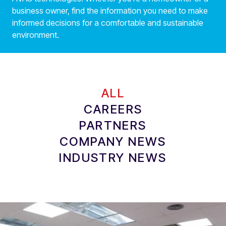
business owner, find the information you need to make
informed decisions for a comfortable and sustainable
environment.​​​​‌ ‍ ​‍​‍‌‍ ‌ ​‍‌‍‍‌‌‍‌ ‌‍‍‌‌‍ ‍​‍​‍​ ‍‍​‍​‍‌ ​ ‌‍​‌‌‍ ‍‌‍‍‌‌ ‌​‌ ‍‌​‍ ‍‌‍‍‌‌‍ ​‍​‍​‍ ​​‍​‍‌‍‍​‌ ​‍‌‍‌‌‌‍‌‍​‍​‍​ ‍‍​‍​‍​‍ ‌‍​‌‌‍‌​‌‍ ‌‌‍‍‌‌‍ ‍​‍ ‌‍‍‌‌‍ ‍‌ ‌​‌‍‌‌‌‍ ‍‌ ‌​​‍ ‌‍‌‌‌‍‌​‌‍‍‌‌ ‌​​‍ ‌‍ ‌‌‍ ‌‍‌​‌‍‌‌​ ‌‌ ​​‌ ​‍‌‍‌‌‌ ​ ‌‍‌‌‌‍ ‍‌ ‌​‌‍​‌‌ ‌​‌‍‍‌‌‍ ‌‍ ‍​ ‍ ‌‍‍‌‌‍‌​​ ‌‌‍​‍‌‍ ​‌‍ ‌‍‌ ​ ‍ ‌ ‌​‌ ‍‌‌ ​​‌‍‌‌​ ‌‌‍​‍‌‍ ​‌‍ ‌‍‌ ​ ‍ ‌ ​​‌‍​‌‌ ‌​‌‍‍​​ ‌‌‍‍‌‌‍​ ‌‍ ‌‍ ‍‌‌‌​‌‍‌‌‌ ‍​‌ ‌​‌​‍​‌‍‌‌‌ ​‍‌‍ ​‍ ‍‌ ​ ‌ ‌‌‌‍​‍‌ ‌​‌‍‌‌‌ ‍​‌ ‌​​‍‌‌​ ‌‌‌​​‍‌‌ ‌‍‍ ‌‍‌‌‌ ‍‌​‍‌‌​ ​ ‌​‌​​‍‌‌​ ​ ‌​‌​​‍‌‌​ ​‍​ ​‍​ ​‌​ ‌‍‌‍​‌​ ‌​​ ​‍‌‍‌​‌‍‌​​ ​ ​ ​​‌‍‌‍​ ‌‍​ ‌‌​‍‌‌​ ​‍​ ​‍​‍‌‌​ ‌‌‌​‌​​‍ ‍‌‍​ ‌‍‍​‌‍‍‌‌‍ ​‌‍‌​‌ ​‍‌‍‌‌‌‍ ‍​‍‌‌​ ‌‌‌​​‍‌‌ ‌‍‍ ‌‍‌‌‌ ‍‌​‍‌‌​ ​ ‌​‌​​‍‌‌​ ​ ‌​‌​​‍‌‌​ ​‍​ ​‍​ ‍​​ ‌‌‌‍‌‌​ ​‌​ ​‌‌‍​ ​ ‌‍​ ‌‌​ ‌​​ ​​‌‍​ ​ ‌‌​ ​​​‍‌‌​ ​‍​ ​‍​‍‌‌​ ‌‌‌​‌​​‍ ‍‌ ‌​‌‍‌‌‌ ‍​‌ ‌​​ ‌‍​‍‌‍​‌‌ ​ ‌‍‌‌‌‌‌‌‌ ​‍‌‍ ​​ ‌​‍‌‌​ ​‍‌​‌‍‌‍​‌‌‍‌​‌‍ ‌‌‍‍‌‌‍ ‍​‍‌‍‌‍‍‌‌‍‌​​ ‌‌‍​‍‌‍ ​‌‍ ‌‍‌ ​‍‌‍‌ ‌​‌ ‍‌‌ ​​‌‍‌‌​ ‌‌‍​‍‌‍ ​‌‍ ‌‍‌ ​‍‌‍‌ ​​‌‍​‌‌ ‌​‌‍‍​​ ‌‌‍‍‌‌‍​ ‌‍ ‌‍ ‍‌‌‌​‌‍‌‌‌ ‍​‌ ‌​‌​‍​‌‍‌‌‌ ​‍‌‍ ​‍ ‍‌ ​ ‌ ‌‌‌‍​‍‌ ‌​‌‍‌‌‌ ‍​‌ ‌​​‍‌‌​ ‌‌‌​​‍‌‌ ‌‍‍ ‌‍‌‌‌ ‍‌​‍‌‌​ ​ ‌​‌​​‍‌‌​ ​ ‌​‌​​‍‌‌​ ​‍​ ​‍​ ​‌​ ‌‍‌‍​‌​ ‌​​ ​‍‌‍‌​‌‍‌​​ ​ ​ ​​‌‍‌‍​ ‌‍​ ‌‌​‍‌‌​ ​‍​ ​‍​‍‌‌​ ‌‌‌​‌​​‍ ‍‌‍​ ‌‍‍​‌‍‍‌‌‍ ​‌‍‌​‌ ​‍‌‍‌‌‌‍ ‍​‍‌‌​ ‌‌‌​​‍‌‌ ‌‍‍ ‌‍‌‌‌ ‍‌​‍‌‌​ ​ ‌​‌​​‍‌‌​ ​ ‌​‌​​‍‌‌​ ​‍​ ​‍​ ‍​​ ‌‌‌‍‌‌​ ​‌​ ​‌‌‍​ ​ ‌‍​ ‌‌​ ‌​​ ​​‌‍​ ​ ‌‌​ ​​​‍‌‌​ ​‍​ ​‍​‍‌‌​ ‌‌‌​‌​​‍ ‍‌ ‌​‌‍‌‌‌ ‍​‌ ‌​​‍​‍‌ ‌
ALL
CAREERS​​​​‌ ‍ ​‍​‍‌‍ ‌ ​‍‌‍‍‌‌‍‌ ‌‍‍‌‌‍ ‍​‍​‍​ ‍‍​‍​‍‌ ​ ‌‍​‌‌‍ ‍‌‍‍‌‌ ‌​‌ ‍‌​‍ ‍‌‍‍‌‌‍ ​‍​‍​‍ ​​‍​‍‌‍‍​‌ ​‍‌‍‌‌‌‍‌‍​‍​‍​ ‍‍​‍​‍​‍ ‌‍​‌‌‍‌​‌‍ ‌‌‍‍‌‌‍ ‍​‍ ‌‍‍‌‌‍ ‍‌ ‌​‌‍‌‌‌‍ ‍‌ ‌​​‍ ‌‍‌‌‌‍‌​‌‍‍‌‌ ‌​​‍ ‌‍ ‌‌‍ ‌‍‌​‌‍‌‌​ ‌‌ ​​‌ ​‍‌‍‌‌‌ ​ ‌‍‌‌‌‍ ‍‌ ‌​‌‍​‌‌ ‌​‌‍‍‌‌‍ ‌‍ ‍​ ‍ ‌‍‍‌‌‍‌​​ ‌​ ‌‌‌‍​‍‌‍​‍‌‍​ ​ ‌ ‌‍​‌​ ​​‌‍​‌​‍ ‌​ ‌ ‌‍​‌‌‍‌​​ ‌‍​‍ ‌​ ‌​​ ​‍​ ​‍​ ‍​​‍ ‌​ ‍‌​ ​‌​ ​ ‌‍‌​​‍ ‌​ ‍‌​ ‍​​ ​‌​ ​​​ ‌ ‌‍​ ‌‍​ ‌‍‌‍‌‍‌‌‌‍‌​​ ‍‌​ ‌‌​ ‍ ‌ ‌​‌ ‍‌‌ ​​‌‍‌‌​ ‌‌ ​​‌‍ ‌ ​ ‌ ‌​‌​​ ‌‍​‌‌ ‌​‌‍‌‌‌‍‌ ‌‍ ‌ ​‍‌ ‍‌​ ‍ ‌ ​​‌‍​‌‌ ‌​‌‍‍​​ ‌‌ ‌​‌‍‍‌‌ ‌​‌‍ ​‌‍‌‌​ ‌‍​‍‌‍​‌‌ ​ ‌‍‌‌‌‌‌‌‌ ​‍‌‍ ​​ ‌​‍‌‌​ ​‍‌​‌‍‌‍​‌‌‍‌​‌‍ ‌‌‍‍‌‌‍ ‍​‍‌‍‌‍‍‌‌‍‌​​ ‌​ ‌‌‌‍​‍‌‍​‍‌‍​ ​ ‌ ‌‍​‌​ ​​‌‍​‌​‍ ‌​ ‌ ‌‍​‌‌‍‌​​ ‌‍​‍ ‌​ ‌​​ ​‍​ ​‍​ ‍​​‍ ‌​ ‍‌​ ​‌​ ​ ‌‍‌​​‍ ‌​ ‍‌​ ‍​​ ​‌​ ​​​ ‌ ‌‍​ ‌‍​ ‌‍‌‍‌‍‌‌‌‍‌​​ ‍‌​ ‌‌​‍‌‍‌ ‌​‌ ‍‌‌ ​​‌‍‌‌​ ‌‌ ​​‌‍ ‌ ​ ‌ ‌​‌​​ ‌‍​‌‌ ‌​‌‍‌‌‌‍‌ ‌‍ ‌ ​‍‌ ‍‌​‍‌‍‌ ​​‌‍​‌‌ ‌​‌‍‍​​ ‌‌ ‌​‌‍‍‌‌ ‌​‌‍ ​‌‍‌‌​‍​‍‌ ‌
PARTNERS​​​​‌ ‍ ​‍​‍‌‍ ‌ ​‍‌‍‍‌‌‍‌ ‌‍‍‌‌‍ ‍​‍​‍​ ‍‍​‍​‍‌ ​ ‌‍​‌‌‍ ‍‌‍‍‌‌ ‌​‌ ‍‌​‍ ‍‌‍‍‌‌‍ ​‍​‍​‍ ​​‍​‍‌‍‍​‌ ​‍‌‍‌‌‌‍‌‍​‍​‍​ ‍‍​‍​‍​‍ ‌‍​‌‌‍‌​‌‍ ‌‌‍‍‌‌‍ ‍​‍ ‌‍‍‌‌‍ ‍‌ ‌​‌‍‌‌‌‍ ‍‌ ‌​​‍ ‌‍‌‌‌‍‌​‌‍‍‌‌ ‌​​‍ ‌‍ ‌‌‍ ‌‍‌​‌‍‌‌​ ‌‌ ​​‌ ​‍‌‍‌‌‌ ​ ‌‍‌‌‌‍ ‍‌ ‌​‌‍​‌‌ ‌​‌‍‍‌‌‍ ‌‍ ‍​ ‍ ‌‍‍‌‌‍‌​​ ‌‌‍​‌​ ​ ​ ​‍​ ​‌‌‍​ ​ ‌​‌‍‌​​ ‍‌​‍ ‌​ ‌​​ ‍‌‌‍​‌​ ‌​​‍ ‌​ ‌​​ ‌‌‌‍​‍​ ‌​​‍ ‌‌‍​‍​ ‌‍‌‍​‍​ ​​​‍ ‌‌‍‌​​ ‍‌‌‍‌​​ ​ ‌‍‌‍​ ​‍​ ‌‍‌‍‌‌​ ​​‌‍​‍​ ​​‌‍​ ​ ‍ ‌ ‌​‌ ‍‌‌ ​​‌‍‌‌​ ‌‌ ​​‌‍ ‌ ​ ‌ ‌​‌​​ ‌‍​‌‌ ‌​‌‍‌‌‌‍‌ ‌‍ ‌ ​‍‌ ‍‌​ ‍ ‌ ​​‌‍​‌‌ ‌​‌‍‍​​ ‌‌ ‌​‌‍‍‌‌ ‌​‌‍ ​‌‍‌‌​ ‌‍​‍‌‍​‌‌ ​ ‌‍‌‌‌‌‌‌‌ ​‍‌‍ ​​ ‌​‍‌‌​ ​‍‌​‌‍‌‍​‌‌‍‌​‌‍ ‌‌‍‍‌‌‍ ‍​‍‌‍‌‍‍‌‌‍‌​​ ‌‌‍​‌​ ​ ​ ​‍​ ​‌‌‍​ ​ ‌​‌‍‌​​ ‍‌​‍ ‌​ ‌​​ ‍‌‌‍​‌​ ‌​​‍ ‌​ ‌​​ ‌‌‌‍​‍​ ‌​​‍ ‌‌‍​‍​ ‌‍‌‍​‍​ ​​​‍ ‌‌‍‌​​ ‍‌‌‍‌​​ ​ ‌‍‌‍​ ​‍​ ‌‍‌‍‌‌​ ​​‌‍​‍​ ​​‌‍​ ​‍‌‍‌ ‌​‌ ‍‌‌ ​​‌‍‌‌​ ‌‌ ​​‌‍ ‌ ​ ‌ ‌​‌​​ ‌‍​‌‌ ‌​‌‍‌‌‌‍‌ ‌‍ ‌ ​‍‌ ‍‌​‍‌‍‌ ​​‌‍​‌‌ ‌​‌‍‍​​ ‌‌ ‌​‌‍‍‌‌ ‌​‌‍ ​‌‍‌‌​‍​‍‌ ‌
COMPANY NEWS​​​​‌ ‍ ​‍​‍‌‍ ‌ ​‍‌‍‍‌‌‍‌ ‌‍‍‌‌‍ ‍​‍​‍​ ‍‍​‍​‍‌ ​ ‌‍​‌‌‍ ‍‌‍‍‌‌ ‌​‌ ‍‌​‍ ‍‌‍‍‌‌‍ ​‍​‍​‍ ​​‍​‍‌‍‍​‌ ​‍‌‍‌‌‌‍‌‍​‍​‍​ ‍‍​‍​‍​‍ ‌‍​‌‌‍‌​‌‍ ‌‌‍‍‌‌‍ ‍​‍ ‌‍‍‌‌‍ ‍‌ ‌​‌‍‌‌‌‍ ‍‌ ‌​​‍ ‌‍‌‌‌‍‌​‌‍‍‌‌ ‌​​‍ ‌‍ ‌‌‍ ‌‍‌​‌‍‌‌​ ‌‌ ​​‌ ​‍‌‍‌‌‌ ​ ‌‍‌‌‌‍ ‍‌ ‌​‌‍​‌‌ ‌​‌‍‍‌‌‍ ‌‍ ‍​ ‍ ‌‍‍‌‌‍‌​​ ‌‌‍​‌​ ‍​‌‍‌​​ ‍‌​ ‍​​ ​‌‌‍‌‌‌‍‌‍​‍ ‌‌‍‌‌‌‍‌‍​ ‌​​ ‌‍​‍ ‌​ ‌​‌‍‌‍‌‍​‌‌‍​ ​‍ ‌‌‍​‍​ ‍‌​ ‌ ‌‍​‌​‍ ‌​ ​‌​ ‍‌‌‍‌​‌‍​ ​ ​‌​ ‍‌​ ‍​​ ​‍​ ‌ ​ ​ ‌‍​‍​ ‌‍​ ‍ ‌ ‌​‌ ‍‌‌ ​​‌‍‌‌​ ‌‌ ​​‌‍ ‌ ​ ‌ ‌​‌​​ ‌‍​‌‌ ‌​‌‍‌‌‌‍‌ ‌‍ ‌ ​‍‌ ‍‌​ ‍ ‌ ​​‌‍​‌‌ ‌​‌‍‍​​ ‌‌ ‌​‌‍‍‌‌ ‌​‌‍ ​‌‍‌‌​ ‌‍​‍‌‍​‌‌ ​ ‌‍‌‌‌‌‌‌‌ ​‍‌‍ ​​ ‌​‍‌‌​ ​‍‌​‌‍‌‍​‌‌‍‌​‌‍ ‌‌‍‍‌‌‍ ‍​‍‌‍‌‍‍‌‌‍‌​​ ‌‌‍​‌​ ‍​‌‍‌​​ ‍‌​ ‍​​ ​‌‌‍‌‌‌‍‌‍​‍ ‌‌‍‌‌‌‍‌‍​ ‌​​ ‌‍​‍ ‌​ ‌​‌‍‌‍‌‍​‌‌‍​ ​‍ ‌‌‍​‍​ ‍‌​ ‌ ‌‍​‌​‍ ‌​ ​‌​ ‍‌‌‍‌​‌‍​ ​ ​‌​ ‍‌​ ‍​​ ​‍​ ‌ ​ ​ ‌‍​‍​ ‌‍​‍‌‍‌ ‌​‌ ‍‌‌ ​​‌‍‌‌​ ‌‌ ​​‌‍ ‌ ​ ‌ ‌​‌​​ ‌‍​‌‌ ‌​‌‍‌‌‌‍‌ ‌‍ ‌ ​‍‌ ‍‌​‍‌‍‌ ​​‌‍​‌‌ ‌​‌‍‍​​ ‌‌ ‌​‌‍‍‌‌ ‌​‌‍ ​‌‍‌‌​‍​‍‌ ‌
INDUSTRY NEWS​​​​‌ ‍ ​‍​‍‌‍ ‌ ​‍‌‍‍‌‌‍‌ ‌‍‍‌‌‍ ‍​‍​‍​ ‍‍​‍​‍‌ ​ ‌‍​‌‌‍ ‍‌‍‍‌‌ ‌​‌ ‍‌​‍ ‍‌‍‍‌‌‍ ​‍​‍​‍ ​​‍​‍‌‍‍​‌ ​‍‌‍‌‌‌‍‌‍​‍​‍​ ‍‍​‍​‍​‍ ‌‍​‌‌‍‌​‌‍ ‌‌‍‍‌‌‍ ‍​‍ ‌‍‍‌‌‍ ‍‌ ‌​‌‍‌‌‌‍ ‍‌ ‌​​‍ ‌‍‌‌‌‍‌​‌‍‍‌‌ ‌​​‍ ‌‍ ‌‌‍ ‌‍‌​‌‍‌‌​ ‌‌ ​​‌ ​‍‌‍‌‌‌ ​ ‌‍‌‌‌‍ ‍‌ ‌​‌‍​‌‌ ‌​‌‍‍‌‌‍ ‌‍ ‍​ ‍ ‌‍‍‌‌‍‌​​ ‌‌‍​‌‌‍‌​‌‍​‍‌‍‌‍​ ‌‍​ ​‍​ ‍‌‌‍​‌​‍ ‌‌‍​‍‌‍‌‍​ ‌‍​ ‍​​‍ ‌​ ‌​​ ‌ ​ ​​​ ‌‍​‍ ‌​ ‍‌​ ​​​ ‌​‌‍‌​​‍ ‌​ ‍‌​ ​ ‌‍​‍​ ​ ​ ‌‍‌‍‌​​ ​​​ ‍​‌‍​‍‌‍​‍​ ‌​​ ​‍​ ‍ ‌ ‌​‌ ‍‌‌ ​​‌‍‌‌​ ‌‌ ​​‌‍ ‌ ​ ‌ ‌​‌​​ ‌‍​‌‌ ‌​‌‍‌‌‌‍‌ ‌‍ ‌ ​‍‌ ‍‌​ ‍ ‌ ​​‌‍​‌‌ ‌​‌‍‍​​ ‌‌ ‌​‌‍‍‌‌ ‌​‌‍ ​‌‍‌‌​ ‌‍​‍‌‍​‌‌ ​ ‌‍‌‌‌‌‌‌‌ ​‍‌‍ ​​ ‌​‍‌‌​ ​‍‌​‌‍‌‍​‌‌‍‌​‌‍ ‌‌‍‍‌‌‍ ‍​‍‌‍‌‍‍‌‌‍‌​​ ‌‌‍​‌‌‍‌​‌‍​‍‌‍‌‍​ ‌‍​ ​‍​ ‍‌‌‍​‌​‍ ‌‌‍​‍‌‍‌‍​ ‌‍​ ‍​​‍ ‌​ ‌​​ ‌ ​ ​​​ ‌‍​‍ ‌​ ‍‌​ ​​​ ‌​‌‍‌​​‍ ‌​ ‍‌​ ​ ‌‍​‍​ ​ ​ ‌‍‌‍‌​​ ​​​ ‍​‌‍​‍‌‍​‍​ ‌​​ ​‍​‍‌‍‌ ‌​‌ ‍‌‌ ​​‌‍‌‌​ ‌‌ ​​‌‍ ‌ ​ ‌ ‌​‌​​ ‌‍​‌‌ ‌​‌‍‌‌‌‍‌ ‌‍ ‌ ​‍‌ ‍‌​‍‌‍‌ ​​‌‍​‌‌ ‌​‌‍‍​​ ‌‌ ‌​‌‍‍‌‌ ‌​‌‍ ​‌‍‌‌​‍​‍‌ ‌