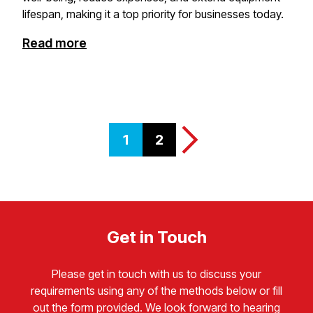
lifespan, making it a top priority for businesses today.​​​​‌ ‍ ​‍​‍‌‍ ‌ ​‍‌‍‍‌‌‍‌ ‌‍‍‌‌‍ ‍​‍​‍​ ‍‍​‍​‍‌ ​ ‌‍​‌‌‍ ‍‌‍‍‌‌ ‌​‌ ‍‌​‍ ‍‌‍‍‌‌‍ ​‍​‍​‍ ​​‍​‍‌‍‍​‌ ​‍‌‍‌‌‌‍‌‍​‍​‍​ ‍‍​‍​‍​‍ ‌‍​‌‌‍‌​‌‍ ‌‌‍‍‌‌‍ ‍​‍ ‌‍‍‌‌‍ ‍‌ ‌​‌‍‌‌‌‍ ‍‌ ‌​​‍ ‌‍‌‌‌‍‌​‌‍‍‌‌ ‌​​‍ ‌‍ ‌‌‍ ‌‍‌​‌‍‌‌​ ‌‌ ​​‌ ​‍‌‍‌‌‌ ​ ‌‍‌‌‌‍ ‍‌ ‌​‌‍​‌‌ ‌​‌‍‍‌‌‍ ‌‍ ‍​ ‍ ‌‍‍‌‌‍‌​​ ‌​ ‌‍​ ‌​​ ‍‌‌‍​‌‌‍​ ​ ‌ ​ ‍​​ ​ ​‍ ‌‌‍​ ​ ​​​ ‌‌​ ‌​​‍ ‌​ ‌​‌‍‌​​ ‍​​ ‍‌​‍ ‌​ ‍‌​ ‌‌‌‍​‌​ ​​​‍ ‌​ ‌‌‌‍‌‌​ ​‍​ ‌​​ ‍‌​ ​‌​ ‌ ‌‍‌‍​ ‌​​ ‍​​ ‍‌​ ‌‌​ ‍ ‌ ‌​‌ ‍‌‌ ​​‌‍‌‌​ ‌‌ ​​‌‍ ‌ ​ ‌ ‌​​ ‍ ‌ ​​‌‍​‌‌ ‌​‌‍‍​​ ‌‌ ​ ‌‍‍​‌‍ ‌ ​‍‌ ‌​‌​‌​‌‍‌‌‌ ​ ‌‍​ ‌ ​‍‌‍‍‌‌ ​​‌ ‌​‌‍‍‌‌‍ ‌‍ ‍​ ‌‍​‍‌‍​‌‌ ​ ‌‍‌‌‌‌‌‌‌ ​‍‌‍ ​​ ‌​‍‌‌​ ​‍‌​‌‍‌‍​‌‌‍‌​‌‍ ‌‌‍‍‌‌‍ ‍​‍‌‍‌‍‍‌‌‍‌​​ ‌​ ‌‍​ ‌​​ ‍‌‌‍​‌‌‍​ ​ ‌ ​ ‍​​ ​ ​‍ ‌‌‍​ ​ ​​​ ‌‌​ ‌​​‍ ‌​ ‌​‌‍‌​​ ‍​​ ‍‌​‍ ‌​ ‍‌​ ‌‌‌‍​‌​ ​​​‍ ‌​ ‌‌‌‍‌‌​ ​‍​ ‌​​ ‍‌​ ​‌​ ‌ ‌‍‌‍​ ‌​​ ‍​​ ‍‌​ ‌‌​‍‌‍‌ ‌​‌ ‍‌‌ ​​‌‍‌‌​ ‌‌ ​​‌‍ ‌ ​ ‌ ‌​​‍‌‍‌ ​​‌‍​‌‌ ‌​‌‍‍​​ ‌‌ ​ ‌‍‍​‌‍ ‌ ​‍‌ ‌​‌​‌​‌‍‌‌‌ ​ ‌‍​ ‌ ​‍‌‍‍‌‌ ​​‌ ‌​‌‍‍‌‌‍ ‌‍ ‍​‍​‍‌ ‌
Read more
1
2
Get in Touch​​​​‌ ‍ ​‍​‍‌‍ ‌ ​‍‌‍‍‌‌‍‌ ‌‍‍‌‌‍ ‍​‍​‍​ ‍‍​‍​‍‌ ​ ‌‍​‌‌‍ ‍‌‍‍‌‌ ‌​‌ ‍‌​‍ ‍‌‍‍‌‌‍ ​‍​‍​‍ ​​‍​‍‌‍‍​‌ ​‍‌‍‌‌‌‍‌‍​‍​‍​ ‍‍​‍​‍​‍ ‌‍​‌‌‍‌​‌‍ ‌‌‍‍‌‌‍ ‍​‍ ‌‍‍‌‌‍ ‍‌ ‌​‌‍‌‌‌‍ ‍‌ ‌​​‍ ‌‍‌‌‌‍‌​‌‍‍‌‌ ‌​​‍ ‌‍ ‌‌‍ ‌‍‌​‌‍‌‌​ ‌‌ ​​‌ ​‍‌‍‌‌‌ ​ ‌‍‌‌‌‍ ‍‌ ‌​‌‍​‌‌ ‌​‌‍‍‌‌‍ ‌‍ ‍​ ‍ ‌‍‍‌‌‍‌​​ ‌‌‍​‍‌‍ ​‌‍ ‌‍‌ ​ ‍ ‌ ‌​‌ ‍‌‌ ​​‌‍‌‌​ ‌‌‍​‍‌‍ ​‌‍ ‌‍‌ ​ ‍ ‌ ​​‌‍​‌‌ ‌​‌‍‍​​ ‌‌‍‌ ‌‍‌‌‌ ‌​‌​‍‌‌‍ ‍‌‌‌​‌‍ ‌ ‌‌‌‍​ ‌‍‍​​‍ ‍‌ ‌​‌‍‍‌‌ ‌​‌‍ ​‌‍‌‌​ ‌‍​‍‌‍​‌‌ ​ ‌‍‌‌‌‌‌‌‌ ​‍‌‍ ​​ ‌​‍‌‌​ ​‍‌​‌‍‌‍​‌‌‍‌​‌‍ ‌‌‍‍‌‌‍ ‍​‍‌‍‌‍‍‌‌‍‌​​ ‌‌‍​‍‌‍ ​‌‍ ‌‍‌ ​‍‌‍‌ ‌​‌ ‍‌‌ ​​‌‍‌‌​ ‌‌‍​‍‌‍ ​‌‍ ‌‍‌ ​‍‌‍‌ ​​‌‍​‌‌ ‌​‌‍‍​​ ‌‌‍‌ ‌‍‌‌‌ ‌​‌​‍‌‌‍ ‍‌‌‌​‌‍ ‌ ‌‌‌‍​ ‌‍‍​​‍ ‍‌ ‌​‌‍‍‌‌ ‌​‌‍ ​‌‍‌‌​‍​‍‌ ‌
Please get in touch with us to discuss your
requirements using any of the methods below or fill
out the form provided. We look forward to hearing