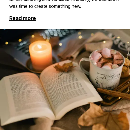
was time to create something new. ​​​​‌ ‍ ​‍​‍‌‍ ‌ ​‍‌‍‍‌‌‍‌ ‌‍‍‌‌‍ ‍​‍​‍​ ‍‍​‍​‍‌ ​ ‌‍​‌‌‍ ‍‌‍‍‌‌ ‌​‌ ‍‌​‍ ‍‌‍‍‌‌‍ ​‍​‍​‍ ​​‍​‍‌‍‍​‌ ​‍‌‍‌‌‌‍‌‍​‍​‍​ ‍‍​‍​‍​‍ ‌‍​‌‌‍‌​‌‍ ‌‌‍‍‌‌‍ ‍​‍ ‌‍‍‌‌‍ ‍‌ ‌​‌‍‌‌‌‍ ‍‌ ‌​​‍ ‌‍‌‌‌‍‌​‌‍‍‌‌ ‌​​‍ ‌‍ ‌‌‍ ‌‍‌​‌‍‌‌​ ‌‌ ​​‌ ​‍‌‍‌‌‌ ​ ‌‍‌‌‌‍ ‍‌ ‌​‌‍​‌‌ ‌​‌‍‍‌‌‍ ‌‍ ‍​ ‍ ‌‍‍‌‌‍‌​​ ‌​ ​​​ ‍​‌‍‌‌‌‍‌‍​ ‍​‌‍‌‌​ ‌ ​ ​​​‍ ‌‌‍​‌​ ‌ ​ ‌‌‌‍​‌​‍ ‌​ ‌​​ ‌‌‌‍‌‌​ ‌ ​‍ ‌‌‍​‌‌‍​ ​ ​ ​ ‌ ​‍ ‌‌‍​‍​ ​​‌‍‌‍​ ‌‍‌‍‌‍‌‍​ ​ ‍‌​ ‌‍​ ​‍‌‍​‍‌‍​ ​ ‌‍​ ‍ ‌ ‌​‌ ‍‌‌ ​​‌‍‌‌​ ‌‌ ​​‌‍ ‌ ​ ‌ ‌​​ ‍ ‌ ​​‌‍​‌‌ ‌​‌‍‍​​ ‌‌ ​ ‌‍‍​‌‍ ‌ ​‍‌ ‌​‌​‌​‌‍‌‌‌ ​ ‌‍​ ‌ ​‍‌‍‍‌‌ ​​‌ ‌​‌‍‍‌‌‍ ‌‍ ‍​ ‌‍​‍‌‍​‌‌ ​ ‌‍‌‌‌‌‌‌‌ ​‍‌‍ ​​ ‌​‍‌‌​ ​‍‌​‌‍‌‍​‌‌‍‌​‌‍ ‌‌‍‍‌‌‍ ‍​‍‌‍‌‍‍‌‌‍‌​​ ‌​ ​​​ ‍​‌‍‌‌‌‍‌‍​ ‍​‌‍‌‌​ ‌ ​ ​​​‍ ‌‌‍​‌​ ‌ ​ ‌‌‌‍​‌​‍ ‌​ ‌​​ ‌‌‌‍‌‌​ ‌ ​‍ ‌‌‍​‌‌‍​ ​ ​ ​ ‌ ​‍ ‌‌‍​‍​ ​​‌‍‌‍​ ‌‍‌‍‌‍‌‍​ ​ ‍‌​ ‌‍​ ​‍‌‍​‍‌‍​ ​ ‌‍​‍‌‍‌ ‌​‌ ‍‌‌ ​​‌‍‌‌​ ‌‌ ​​‌‍ ‌ ​ ‌ ‌​​‍‌‍‌ ​​‌‍​‌‌ ‌​‌‍‍​​ ‌‌ ​ ‌‍‍​‌‍ ‌ ​‍‌ ‌​‌​‌​‌‍‌‌‌ ​ ‌‍​ ‌ ​‍‌‍‍‌‌ ​​‌ ‌​‌‍‍‌‌‍ ‌‍ ‍​‍​‍‌ ‌
Read more