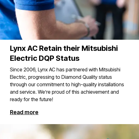
Lynx AC Retain their Mitsubishi
Electric DQP Status
Since 2006, Lynx AC has partnered with Mitsubishi
Electric, progressing to Diamond Quality status
through our commitment to high-quality installations
and service. We’re proud of this achievement and
ready for the future!​​​​‌ ‍ ​‍​‍‌‍ ‌ ​‍‌‍‍‌‌‍‌ ‌‍‍‌‌‍ ‍​‍​‍​ ‍‍​‍​‍‌ ​ ‌‍​‌‌‍ ‍‌‍‍‌‌ ‌​‌ ‍‌​‍ ‍‌‍‍‌‌‍ ​‍​‍​‍ ​​‍​‍‌‍‍​‌ ​‍‌‍‌‌‌‍‌‍​‍​‍​ ‍‍​‍​‍​‍ ‌‍​‌‌‍‌​‌‍ ‌‌‍‍‌‌‍ ‍​‍ ‌‍‍‌‌‍ ‍‌ ‌​‌‍‌‌‌‍ ‍‌ ‌​​‍ ‌‍‌‌‌‍‌​‌‍‍‌‌ ‌​​‍ ‌‍ ‌‌‍ ‌‍‌​‌‍‌‌​ ‌‌ ​​‌ ​‍‌‍‌‌‌ ​ ‌‍‌‌‌‍ ‍‌ ‌​‌‍​‌‌ ‌​‌‍‍‌‌‍ ‌‍ ‍​ ‍ ‌‍‍‌‌‍‌​​ ‌‌‍​‍‌‍‌‍​ ​‍​ ‍‌​ ​‌​ ‌ ​ ‌‍​ ‍​​‍ ‌‌‍​‌​ ‌‌‌‍​ ‌‍​‍​‍ ‌​ ‌​​ ​ ‌‍‌‌‌‍​‌​‍ ‌‌‍​‌​ ‌‌​ ‌ ​ ‌‌​‍ ‌‌‍‌​​ ​ ‌‍‌‌​ ‌ ​ ‌ ​ ​​​ ‌​​ ​​​ ‌​​ ‍​​ ‌ ‌‍‌‌​ ‍ ‌ ‌​‌ ‍‌‌ ​​‌‍‌‌​ ‌‌ ​​‌‍ ‌ ​ ‌ ‌​​ ‍ ‌ ​​‌‍​‌‌ ‌​‌‍‍​​ ‌‌ ​ ‌‍‍​‌‍ ‌ ​‍‌ ‌​‌​‌​‌‍‌‌‌ ​ ‌‍​ ‌ ​‍‌‍‍‌‌ ​​‌ ‌​‌‍‍‌‌‍ ‌‍ ‍​ ‌‍​‍‌‍​‌‌ ​ ‌‍‌‌‌‌‌‌‌ ​‍‌‍ ​​ ‌​‍‌‌​ ​‍‌​‌‍‌‍​‌‌‍‌​‌‍ ‌‌‍‍‌‌‍ ‍​‍‌‍‌‍‍‌‌‍‌​​ ‌‌‍​‍‌‍‌‍​ ​‍​ ‍‌​ ​‌​ ‌ ​ ‌‍​ ‍​​‍ ‌‌‍​‌​ ‌‌‌‍​ ‌‍​‍​‍ ‌​ ‌​​ ​ ‌‍‌‌‌‍​‌​‍ ‌‌‍​‌​ ‌‌​ ‌ ​ ‌‌​‍ ‌‌‍‌​​ ​ ‌‍‌‌​ ‌ ​ ‌ ​ ​​​ ‌​​ ​​​ ‌​​ ‍​​ ‌ ‌‍‌‌​‍‌‍‌ ‌​‌ ‍‌‌ ​​‌‍‌‌​ ‌‌ ​​‌‍ ‌ ​ ‌ ‌​​‍‌‍‌ ​​‌‍​‌‌ ‌​‌‍‍​​ ‌‌ ​ ‌‍‍​‌‍ ‌ ​‍‌ ‌​‌​‌​‌‍‌‌‌ ​ ‌‍​ ‌ ​‍‌‍‍‌‌ ​​‌ ‌​‌‍‍‌‌‍ ‌‍ ‍​‍​‍‌ ‌
Read more