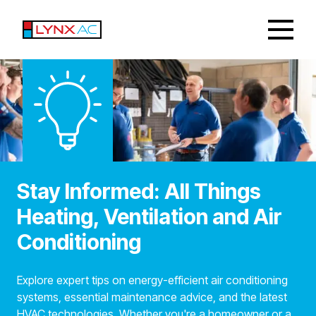
Stay Informed: All Things
Heating, Ventilation and Air
Conditioning​​​​‌ ‍ ​‍​‍‌‍ ‌ ​‍‌‍‍‌‌‍‌ ‌‍‍‌‌‍ ‍​‍​‍​ ‍‍​‍​‍‌ ​ ‌‍​‌‌‍ ‍‌‍‍‌‌ ‌​‌ ‍‌​‍ ‍‌‍‍‌‌‍ ​‍​‍​‍ ​​‍​‍‌‍‍​‌ ​‍‌‍‌‌‌‍‌‍​‍​‍​ ‍‍​‍​‍​‍ ‌‍​‌‌‍‌​‌‍ ‌‌‍‍‌‌‍ ‍​‍ ‌‍‍‌‌‍ ‍‌ ‌​‌‍‌‌‌‍ ‍‌ ‌​​‍ ‌‍‌‌‌‍‌​‌‍‍‌‌ ‌​​‍ ‌‍ ‌‌‍ ‌‍‌​‌‍‌‌​ ‌‌ ​​‌ ​‍‌‍‌‌‌ ​ ‌‍‌‌‌‍ ‍‌ ‌​‌‍​‌‌ ‌​‌‍‍‌‌‍ ‌‍ ‍​ ‍ ‌‍‍‌‌‍‌​​ ‌‌‍​‍‌‍ ​‌‍ ‌‍‌ ​ ‍ ‌ ‌​‌ ‍‌‌ ​​‌‍‌‌​ ‌‌‍​‍‌‍ ​‌‍ ‌‍‌ ​ ‍ ‌ ​​‌‍​‌‌ ‌​‌‍‍​​ ‌‌‍‍‌‌‍​ ‌‍ ‌‍ ‍‌‌‌​‌‍‌‌‌ ‍​‌ ‌​‌​‍​‌‍‌‌‌ ​‍‌‍ ​‍ ‍‌ ‌​‌‍‍‌‌ ‌​‌‍ ​‌‍‌‌​ ‌‍​‍‌‍​‌‌ ​ ‌‍‌‌‌‌‌‌‌ ​‍‌‍ ​​ ‌​‍‌‌​ ​‍‌​‌‍‌‍​‌‌‍‌​‌‍ ‌‌‍‍‌‌‍ ‍​‍‌‍‌‍‍‌‌‍‌​​ ‌‌‍​‍‌‍ ​‌‍ ‌‍‌ ​‍‌‍‌ ‌​‌ ‍‌‌ ​​‌‍‌‌​ ‌‌‍​‍‌‍ ​‌‍ ‌‍‌ ​‍‌‍‌ ​​‌‍​‌‌ ‌​‌‍‍​​ ‌‌‍‍‌‌‍​ ‌‍ ‌‍ ‍‌‌‌​‌‍‌‌‌ ‍​‌ ‌​‌​‍​‌‍‌‌‌ ​‍‌‍ ​‍ ‍‌ ‌​‌‍‍‌‌ ‌​‌‍ ​‌‍‌‌​‍​‍‌ ‌
Explore expert tips on energy-efficient air conditioning
systems, essential maintenance advice, and the latest
HVAC technologies. Whether you're a homeowner or a