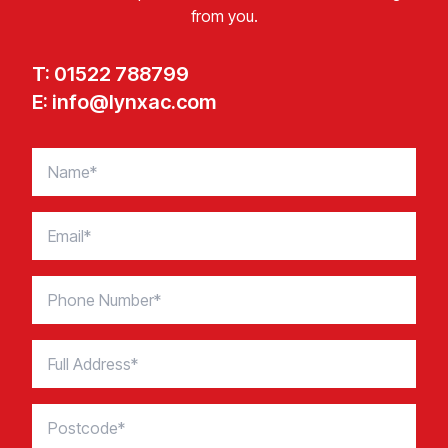
from you.​​​​‌ ‍ ​‍​‍‌‍ ‌ ​‍‌‍‍‌‌‍‌ ‌‍‍‌‌‍ ‍​‍​‍​ ‍‍​‍​‍‌ ​ ‌‍​‌‌‍ ‍‌‍‍‌‌ ‌​‌ ‍‌​‍ ‍‌‍‍‌‌‍ ​‍​‍​‍ ​​‍​‍‌‍‍​‌ ​‍‌‍‌‌‌‍‌‍​‍​‍​ ‍‍​‍​‍​‍ ‌‍​‌‌‍‌​‌‍ ‌‌‍‍‌‌‍ ‍​‍ ‌‍‍‌‌‍ ‍‌ ‌​‌‍‌‌‌‍ ‍‌ ‌​​‍ ‌‍‌‌‌‍‌​‌‍‍‌‌ ‌​​‍ ‌‍ ‌‌‍ ‌‍‌​‌‍‌‌​ ‌‌ ​​‌ ​‍‌‍‌‌‌ ​ ‌‍‌‌‌‍ ‍‌ ‌​‌‍​‌‌ ‌​‌‍‍‌‌‍ ‌‍ ‍​ ‍ ‌‍‍‌‌‍‌​​ ‌‌‍​‍‌‍ ​‌‍ ‌‍‌ ​ ‍ ‌ ‌​‌ ‍‌‌ ​​‌‍‌‌​ ‌‌‍​‍‌‍ ​‌‍ ‌‍‌ ​ ‍ ‌ ​​‌‍​‌‌ ‌​‌‍‍​​ ‌‌‍‌ ‌‍‌‌‌ ‌​‌​‍‌‌‍ ‍‌‌‌​‌‍ ‌ ‌‌‌‍​ ‌‍‍​​‍ ‍‌ ​ ‌ ‌‌‌‍​‍‌ ‌​‌‍‌‌‌ ‍​‌ ‌​​‍‌‌​ ‌‌‌​​‍‌‌ ‌‍‍ ‌‍‌‌‌ ‍‌​‍‌‌​ ​ ‌​‌​​‍‌‌​ ​ ‌​‌​​‍‌‌​ ​‍​ ​‍‌‍‌​​ ​‍‌‍​‍​ ‌‌‌‍‌‌‌‍​‌​ ​‍​ ​ ‌‍​‍​ ‌‌​ ​‍‌‍‌‌​‍‌‌​ ​‍​ ​‍​‍‌‌​ ‌‌‌​‌​​‍ ‍‌‍​ ‌‍‍​‌‍‍‌‌‍ ​‌‍‌​‌ ​‍‌‍‌‌‌‍ ‍​‍‌‌​ ‌‌‌​​‍‌‌ ‌‍‍ ‌‍‌‌‌ ‍‌​‍‌‌​ ​ ‌​‌​​‍‌‌​ ​ ‌​‌​​‍‌‌​ ​‍​ ​‍‌‍​‍​ ‌ ​ ​‍‌‍‌‍​ ​ ‌‍‌​‌‍​ ​ ​‍‌‍​‌​ ‌‌‌‍‌‌‌‍​‍​‍‌‌​ ​‍​ ​‍​‍‌‌​ ‌‌‌​‌​​‍ ‍‌ ‌​‌‍‌‌‌ ‍​‌ ‌​​ ‌‍​‍‌‍​‌‌ ​ ‌‍‌‌‌‌‌‌‌ ​‍‌‍ ​​ ‌​‍‌‌​ ​‍‌​‌‍‌‍​‌‌‍‌​‌‍ ‌‌‍‍‌‌‍ ‍​‍‌‍‌‍‍‌‌‍‌​​ ‌‌‍​‍‌‍ ​‌‍ ‌‍‌ ​‍‌‍‌ ‌​‌ ‍‌‌ ​​‌‍‌‌​ ‌‌‍​‍‌‍ ​‌‍ ‌‍‌ ​‍‌‍‌ ​​‌‍​‌‌ ‌​‌‍‍​​ ‌‌‍‌ ‌‍‌‌‌ ‌​‌​‍‌‌‍ ‍‌‌‌​‌‍ ‌ ‌‌‌‍​ ‌‍‍​​‍ ‍‌ ​ ‌ ‌‌‌‍​‍‌ ‌​‌‍‌‌‌ ‍​‌ ‌​​‍‌‌​ ‌‌‌​​‍‌‌ ‌‍‍ ‌‍‌‌‌ ‍‌​‍‌‌​ ​ ‌​‌​​‍‌‌​ ​ ‌​‌​​‍‌‌​ ​‍​ ​‍‌‍‌​​ ​‍‌‍​‍​ ‌‌‌‍‌‌‌‍​‌​ ​‍​ ​ ‌‍​‍​ ‌‌​ ​‍‌‍‌‌​‍‌‌​ ​‍​ ​‍​‍‌‌​ ‌‌‌​‌​​‍ ‍‌‍​ ‌‍‍​‌‍‍‌‌‍ ​‌‍‌​‌ ​‍‌‍‌‌‌‍ ‍​‍‌‌​ ‌‌‌​​‍‌‌ ‌‍‍ ‌‍‌‌‌ ‍‌​‍‌‌​ ​ ‌​‌​​‍‌‌​ ​ ‌​‌​​‍‌‌​ ​‍​ ​‍‌‍​‍​ ‌ ​ ​‍‌‍‌‍​ ​ ‌‍‌​‌‍​ ​ ​‍‌‍​‌​ ‌‌‌‍‌‌‌‍​‍​‍‌‌​ ​‍​ ​‍​‍‌‌​ ‌‌‌​‌​​‍ ‍‌ ‌​‌‍‌‌‌ ‍​‌ ‌​​‍​‍‌ ‌
T:
01522 788799​​​​‌ ‍ ​‍​‍‌‍ ‌ ​‍‌‍‍‌‌‍‌ ‌‍‍‌‌‍ ‍​‍​‍​ ‍‍​‍​‍‌ ​ ‌‍​‌‌‍ ‍‌‍‍‌‌ ‌​‌ ‍‌​‍ ‍‌‍‍‌‌‍ ​‍​‍​‍ ​​‍​‍‌‍‍​‌ ​‍‌‍‌‌‌‍‌‍​‍​‍​ ‍‍​‍​‍​‍ ‌‍​‌‌‍‌​‌‍ ‌‌‍‍‌‌‍ ‍​‍ ‌‍‍‌‌‍ ‍‌ ‌​‌‍‌‌‌‍ ‍‌ ‌​​‍ ‌‍‌‌‌‍‌​‌‍‍‌‌ ‌​​‍ ‌‍ ‌‌‍ ‌‍‌​‌‍‌‌​ ‌‌ ​​‌ ​‍‌‍‌‌‌ ​ ‌‍‌‌‌‍ ‍‌ ‌​‌‍​‌‌ ‌​‌‍‍‌‌‍ ‌‍ ‍​ ‍ ‌‍‍‌‌‍‌​​ ‌‌‍‌ ‌‍ ​‌‍ ‌‍​‍‌‍​‌‌‍ ​‌‌​ ‌‍‌‌‌ ‌​‌ ‌​‌‍‍‌‌‍ ‍‌‍‌ ‌ ​ ​ ‍ ‌ ‌​‌ ‍‌‌ ​​‌‍‌‌​ ‌‌‍‌ ‌‍ ​‌‍ ‌‍​‍‌‍​‌‌‍ ​‌‌​ ‌‍‌‌‌ ‌​‌ ‌​‌‍‍‌‌‍ ‍‌‍‌ ‌ ​ ​ ‍ ‌ ​​‌‍​‌‌ ‌​‌‍‍​​ ‌‌ ​​‌‍‍​‌‍ ‌‍ ‍‌‍‌‌‌​ ‍‌ ‌‌‌‍ ‌‌‍​‍‌‍‌‌‌ ​‍​ ‌‍​‍‌‍​‌‌ ​ ‌‍‌‌‌‌‌‌‌ ​‍‌‍ ​​ ‌​‍‌‌​ ​‍‌​‌‍‌‍​‌‌‍‌​‌‍ ‌‌‍‍‌‌‍ ‍​‍‌‍‌‍‍‌‌‍‌​​ ‌‌‍‌ ‌‍ ​‌‍ ‌‍​‍‌‍​‌‌‍ ​‌‌​ ‌‍‌‌‌ ‌​‌ ‌​‌‍‍‌‌‍ ‍‌‍‌ ‌ ​ ​‍‌‍‌ ‌​‌ ‍‌‌ ​​‌‍‌‌​ ‌‌‍‌ ‌‍ ​‌‍ ‌‍​‍‌‍​‌‌‍ ​‌‌​ ‌‍‌‌‌ ‌​‌ ‌​‌‍‍‌‌‍ ‍‌‍‌ ‌ ​ ​‍‌‍‌ ​​‌‍​‌‌ ‌​‌‍‍​​ ‌‌ ​​‌‍‍​‌‍ ‌‍ ‍‌‍‌‌‌​ ‍‌ ‌‌‌‍ ‌‌‍​‍‌‍‌‌‌ ​‍​‍​‍‌ ‌
E:
info@lynxac.com​​​​‌ ‍ ​‍​‍‌‍ ‌ ​‍‌‍‍‌‌‍‌ ‌‍‍‌‌‍ ‍​‍​‍​ ‍‍​‍​‍‌ ​ ‌‍​‌‌‍ ‍‌‍‍‌‌ ‌​‌ ‍‌​‍ ‍‌‍‍‌‌‍ ​‍​‍​‍ ​​‍​‍‌‍‍​‌ ​‍‌‍‌‌‌‍‌‍​‍​‍​ ‍‍​‍​‍​‍ ‌‍​‌‌‍‌​‌‍ ‌‌‍‍‌‌‍ ‍​‍ ‌‍‍‌‌‍ ‍‌ ‌​‌‍‌‌‌‍ ‍‌ ‌​​‍ ‌‍‌‌‌‍‌​‌‍‍‌‌ ‌​​‍ ‌‍ ‌‌‍ ‌‍‌​‌‍‌‌​ ‌‌ ​​‌ ​‍‌‍‌‌‌ ​ ‌‍‌‌‌‍ ‍‌ ‌​‌‍​‌‌ ‌​‌‍‍‌‌‍ ‌‍ ‍​ ‍ ‌‍‍‌‌‍‌​​ ‌‌‍‌ ‌‍ ​‌‍ ‌‍​‍‌‍​‌‌‍ ​‌‌​ ‌‍‌‌‌ ‌​‌ ‌​‌‍‍‌‌‍ ‍‌‍‌ ‌ ​ ​ ‍ ‌ ‌​‌ ‍‌‌ ​​‌‍‌‌​ ‌‌‍‌ ‌‍ ​‌‍ ‌‍​‍‌‍​‌‌‍ ​‌‌​ ‌‍‌‌‌ ‌​‌ ‌​‌‍‍‌‌‍ ‍‌‍‌ ‌ ​ ​ ‍ ‌ ​​‌‍​‌‌ ‌​‌‍‍​​ ‌‌‍​ ‌‍ ‌‍ ‍‌ ‌​‌‍​‌‌‍​ ‌ ‌​‌​‌‌‌‍ ‌‌‍​‌‌‍‍‌‌‍ ​​ ‌‍​‍‌‍​‌‌ ​ ‌‍‌‌‌‌‌‌‌ ​‍‌‍ ​​ ‌​‍‌‌​ ​‍‌​‌‍‌‍​‌‌‍‌​‌‍ ‌‌‍‍‌‌‍ ‍​‍‌‍‌‍‍‌‌‍‌​​ ‌‌‍‌ ‌‍ ​‌‍ ‌‍​‍‌‍​‌‌‍ ​‌‌​ ‌‍‌‌‌ ‌​‌ ‌​‌‍‍‌‌‍ ‍‌‍‌ ‌ ​ ​‍‌‍‌ ‌​‌ ‍‌‌ ​​‌‍‌‌​ ‌‌‍‌ ‌‍ ​‌‍ ‌‍​‍‌‍​‌‌‍ ​‌‌​ ‌‍‌‌‌ ‌​‌ ‌​‌‍‍‌‌‍ ‍‌‍‌ ‌ ​ ​‍‌‍‌ ​​‌‍​‌‌ ‌​‌‍‍​​ ‌‌‍​ ‌‍ ‌‍ ‍‌ ‌​‌‍​‌‌‍​ ‌ ‌​‌​‌‌‌‍ ‌‌‍​‌‌‍‍‌‌‍ ​​‍​‍‌ ‌