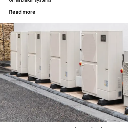
on all Daikin systems.​​​​‌ ‍ ​‍​‍‌‍ ‌ ​‍‌‍‍‌‌‍‌ ‌‍‍‌‌‍ ‍​‍​‍​ ‍‍​‍​‍‌ ​ ‌‍​‌‌‍ ‍‌‍‍‌‌ ‌​‌ ‍‌​‍ ‍‌‍‍‌‌‍ ​‍​‍​‍ ​​‍​‍‌‍‍​‌ ​‍‌‍‌‌‌‍‌‍​‍​‍​ ‍‍​‍​‍​‍ ‌‍​‌‌‍‌​‌‍ ‌‌‍‍‌‌‍ ‍​‍ ‌‍‍‌‌‍ ‍‌ ‌​‌‍‌‌‌‍ ‍‌ ‌​​‍ ‌‍‌‌‌‍‌​‌‍‍‌‌ ‌​​‍ ‌‍ ‌‌‍ ‌‍‌​‌‍‌‌​ ‌‌ ​​‌ ​‍‌‍‌‌‌ ​ ‌‍‌‌‌‍ ‍‌ ‌​‌‍​‌‌ ‌​‌‍‍‌‌‍ ‌‍ ‍​ ‍ ‌‍‍‌‌‍‌​​ ‌​ ‌‍​ ​​​ ​​​ ​‍​ ‌‍​ ​ ‌‍​ ​ ‌‍​‍ ‌‌‍​‍​ ‌​​ ‌‍​ ​ ​‍ ‌​ ‌​​ ‍‌‌‍​ ‌‍​‌​‍ ‌‌‍​‌​ ‌‌‌‍​ ​ ‌‍​‍ ‌‌‍‌‌​ ​‌‌‍‌​​ ‍‌​ ‌​‌‍‌‍​ ​ ​ ‍​‌‍​‍​ ‌‍‌‍‌​‌‍​ ​ ‍ ‌ ‌​‌ ‍‌‌ ​​‌‍‌‌​ ‌‌ ​​‌‍ ‌ ​ ‌ ‌​​ ‍ ‌ ​​‌‍​‌‌ ‌​‌‍‍​​ ‌‌ ​ ‌‍‍​‌‍ ‌ ​‍‌ ‌​‌​‌​‌‍‌‌‌ ​ ‌‍​ ‌ ​‍‌‍‍‌‌ ​​‌ ‌​‌‍‍‌‌‍ ‌‍ ‍​ ‌‍​‍‌‍​‌‌ ​ ‌‍‌‌‌‌‌‌‌ ​‍‌‍ ​​ ‌​‍‌‌​ ​‍‌​‌‍‌‍​‌‌‍‌​‌‍ ‌‌‍‍‌‌‍ ‍​‍‌‍‌‍‍‌‌‍‌​​ ‌​ ‌‍​ ​​​ ​​​ ​‍​ ‌‍​ ​ ‌‍​ ​ ‌‍​‍ ‌‌‍​‍​ ‌​​ ‌‍​ ​ ​‍ ‌​ ‌​​ ‍‌‌‍​ ‌‍​‌​‍ ‌‌‍​‌​ ‌‌‌‍​ ​ ‌‍​‍ ‌‌‍‌‌​ ​‌‌‍‌​​ ‍‌​ ‌​‌‍‌‍​ ​ ​ ‍​‌‍​‍​ ‌‍‌‍‌​‌‍​ ​‍‌‍‌ ‌​‌ ‍‌‌ ​​‌‍‌‌​ ‌‌ ​​‌‍ ‌ ​ ‌ ‌​​‍‌‍‌ ​​‌‍​‌‌ ‌​‌‍‍​​ ‌‌ ​ ‌‍‍​‌‍ ‌ ​‍‌ ‌​‌​‌​‌‍‌‌‌ ​ ‌‍​ ‌ ​‍‌‍‍‌‌ ​​‌ ‌​‌‍‍‌‌‍ ‌‍ ‍​‍​‍‌ ‌
Read more