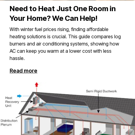
Need to Heat Just One Room in
Your Home? We Can Help!
With winter fuel prices rising, finding affordable
heating solutions is crucial. This guide compares log
burners and air conditioning systems, showing how
AC can keep you warm at a lower cost with less
hassle.​​​​‌ ‍ ​‍​‍‌‍ ‌ ​‍‌‍‍‌‌‍‌ ‌‍‍‌‌‍ ‍​‍​‍​ ‍‍​‍​‍‌ ​ ‌‍​‌‌‍ ‍‌‍‍‌‌ ‌​‌ ‍‌​‍ ‍‌‍‍‌‌‍ ​‍​‍​‍ ​​‍​‍‌‍‍​‌ ​‍‌‍‌‌‌‍‌‍​‍​‍​ ‍‍​‍​‍​‍ ‌‍​‌‌‍‌​‌‍ ‌‌‍‍‌‌‍ ‍​‍ ‌‍‍‌‌‍ ‍‌ ‌​‌‍‌‌‌‍ ‍‌ ‌​​‍ ‌‍‌‌‌‍‌​‌‍‍‌‌ ‌​​‍ ‌‍ ‌‌‍ ‌‍‌​‌‍‌‌​ ‌‌ ​​‌ ​‍‌‍‌‌‌ ​ ‌‍‌‌‌‍ ‍‌ ‌​‌‍​‌‌ ‌​‌‍‍‌‌‍ ‌‍ ‍​ ‍ ‌‍‍‌‌‍‌​​ ‌‌‍​ ​ ​​‌‍​ ​ ‌‍​ ‍​‌‍‌​‌‍​‌‌‍​‍​‍ ‌​ ​ ​ ‍‌​ ​‍​ ​​​‍ ‌​ ‌​‌‍‌‌‌‍​‍‌‍‌‍​‍ ‌​ ‍‌‌‍​‌‌‍‌​​ ‍​​‍ ‌‌‍‌‍​ ​​​ ‍‌​ ​ ​ ​​​ ‌‌​ ‌‍‌‍​‌​ ‌ ​ ​​​ ‍‌​ ​ ​ ‍ ‌ ‌​‌ ‍‌‌ ​​‌‍‌‌​ ‌‌ ​​‌‍ ‌ ​ ‌ ‌​​ ‍ ‌ ​​‌‍​‌‌ ‌​‌‍‍​​ ‌‌ ​ ‌‍‍​‌‍ ‌ ​‍‌ ‌​‌​‌​‌‍‌‌‌ ​ ‌‍​ ‌ ​‍‌‍‍‌‌ ​​‌ ‌​‌‍‍‌‌‍ ‌‍ ‍​ ‌‍​‍‌‍​‌‌ ​ ‌‍‌‌‌‌‌‌‌ ​‍‌‍ ​​ ‌​‍‌‌​ ​‍‌​‌‍‌‍​‌‌‍‌​‌‍ ‌‌‍‍‌‌‍ ‍​‍‌‍‌‍‍‌‌‍‌​​ ‌‌‍​ ​ ​​‌‍​ ​ ‌‍​ ‍​‌‍‌​‌‍​‌‌‍​‍​‍ ‌​ ​ ​ ‍‌​ ​‍​ ​​​‍ ‌​ ‌​‌‍‌‌‌‍​‍‌‍‌‍​‍ ‌​ ‍‌‌‍​‌‌‍‌​​ ‍​​‍ ‌‌‍‌‍​ ​​​ ‍‌​ ​ ​ ​​​ ‌‌​ ‌‍‌‍​‌​ ‌ ​ ​​​ ‍‌​ ​ ​‍‌‍‌ ‌​‌ ‍‌‌ ​​‌‍‌‌​ ‌‌ ​​‌‍ ‌ ​ ‌ ‌​​‍‌‍‌ ​​‌‍​‌‌ ‌​‌‍‍​​ ‌‌ ​ ‌‍‍​‌‍ ‌ ​‍‌ ‌​‌​‌​‌‍‌‌‌ ​ ‌‍​ ‌ ​‍‌‍‍‌‌ ​​‌ ‌​‌‍‍‌‌‍ ‌‍ ‍​‍​‍‌ ‌
Read more