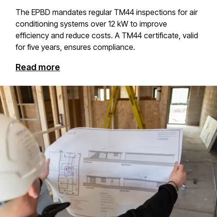
The EPBD mandates regular TM44 inspections for air
conditioning systems over 12 kW to improve
efficiency and reduce costs. A TM44 certificate, valid
for five years, ensures compliance.​​​​‌ ‍ ​‍​‍‌‍ ‌ ​‍‌‍‍‌‌‍‌ ‌‍‍‌‌‍ ‍​‍​‍​ ‍‍​‍​‍‌ ​ ‌‍​‌‌‍ ‍‌‍‍‌‌ ‌​‌ ‍‌​‍ ‍‌‍‍‌‌‍ ​‍​‍​‍ ​​‍​‍‌‍‍​‌ ​‍‌‍‌‌‌‍‌‍​‍​‍​ ‍‍​‍​‍​‍ ‌‍​‌‌‍‌​‌‍ ‌‌‍‍‌‌‍ ‍​‍ ‌‍‍‌‌‍ ‍‌ ‌​‌‍‌‌‌‍ ‍‌ ‌​​‍ ‌‍‌‌‌‍‌​‌‍‍‌‌ ‌​​‍ ‌‍ ‌‌‍ ‌‍‌​‌‍‌‌​ ‌‌ ​​‌ ​‍‌‍‌‌‌ ​ ‌‍‌‌‌‍ ‍‌ ‌​‌‍​‌‌ ‌​‌‍‍‌‌‍ ‌‍ ‍​ ‍ ‌‍‍‌‌‍‌​​ ‌​ ‌‍​ ​‍‌‍​‍​ ‌‍​ ​‍​ ​ ​ ​‍​ ‌ ​‍ ‌‌‍​‌‌‍​ ​ ‍‌‌‍‌​​‍ ‌​ ‌​‌‍‌‌‌‍​ ‌‍​‌​‍ ‌‌‍​‌‌‍‌‌​ ​‌​ ​‍​‍ ‌​ ‍‌​ ‌‌​ ​‍​ ‍​​ ‌ ‌‍‌​‌‍‌‌‌‍​ ​ ‌‍​ ‌ ‌‍​‍​ ​‌​ ‍ ‌ ‌​‌ ‍‌‌ ​​‌‍‌‌​ ‌‌ ​​‌‍ ‌ ​ ‌ ‌​​ ‍ ‌ ​​‌‍​‌‌ ‌​‌‍‍​​ ‌‌ ​ ‌‍‍​‌‍ ‌ ​‍‌ ‌​‌​‌​‌‍‌‌‌ ​ ‌‍​ ‌ ​‍‌‍‍‌‌ ​​‌ ‌​‌‍‍‌‌‍ ‌‍ ‍​ ‌‍​‍‌‍​‌‌ ​ ‌‍‌‌‌‌‌‌‌ ​‍‌‍ ​​ ‌​‍‌‌​ ​‍‌​‌‍‌‍​‌‌‍‌​‌‍ ‌‌‍‍‌‌‍ ‍​‍‌‍‌‍‍‌‌‍‌​​ ‌​ ‌‍​ ​‍‌‍​‍​ ‌‍​ ​‍​ ​ ​ ​‍​ ‌ ​‍ ‌‌‍​‌‌‍​ ​ ‍‌‌‍‌​​‍ ‌​ ‌​‌‍‌‌‌‍​ ‌‍​‌​‍ ‌‌‍​‌‌‍‌‌​ ​‌​ ​‍​‍ ‌​ ‍‌​ ‌‌​ ​‍​ ‍​​ ‌ ‌‍‌​‌‍‌‌‌‍​ ​ ‌‍​ ‌ ‌‍​‍​ ​‌​‍‌‍‌ ‌​‌ ‍‌‌ ​​‌‍‌‌​ ‌‌ ​​‌‍ ‌ ​ ‌ ‌​​‍‌‍‌ ​​‌‍​‌‌ ‌​‌‍‍​​ ‌‌ ​ ‌‍‍​‌‍ ‌ ​‍‌ ‌​‌​‌​‌‍‌‌‌ ​ ‌‍​ ‌ ​‍‌‍‍‌‌ ​​‌ ‌​‌‍‍‌‌‍ ‌‍ ‍​‍​‍‌ ‌
Read more