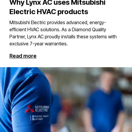
Why Lynx AC uses Mitsubishi
Electric HVAC products
Mitsubishi Electric provides advanced, energy-
efficient HVAC solutions. As a Diamond Quality
Partner, Lynx AC proudly installs these systems with
exclusive 7-year warranties.​​​​‌ ‍ ​‍​‍‌‍ ‌ ​‍‌‍‍‌‌‍‌ ‌‍‍‌‌‍ ‍​‍​‍​ ‍‍​‍​‍‌ ​ ‌‍​‌‌‍ ‍‌‍‍‌‌ ‌​‌ ‍‌​‍ ‍‌‍‍‌‌‍ ​‍​‍​‍ ​​‍​‍‌‍‍​‌ ​‍‌‍‌‌‌‍‌‍​‍​‍​ ‍‍​‍​‍​‍ ‌‍​‌‌‍‌​‌‍ ‌‌‍‍‌‌‍ ‍​‍ ‌‍‍‌‌‍ ‍‌ ‌​‌‍‌‌‌‍ ‍‌ ‌​​‍ ‌‍‌‌‌‍‌​‌‍‍‌‌ ‌​​‍ ‌‍ ‌‌‍ ‌‍‌​‌‍‌‌​ ‌‌ ​​‌ ​‍‌‍‌‌‌ ​ ‌‍‌‌‌‍ ‍‌ ‌​‌‍​‌‌ ‌​‌‍‍‌‌‍ ‌‍ ‍​ ‍ ‌‍‍‌‌‍‌​​ ‌​ ​​​ ‌ ​ ​ ​ ​‍​ ​‌​ ‍‌​ ‍‌‌‍​‍​‍ ‌‌‍​‍‌‍‌‍​ ‌‌‌‍​ ​‍ ‌​ ‌​​ ​ ‌‍‌​​ ​ ​‍ ‌​ ‍​​ ​​‌‍‌‌​ ‍​​‍ ‌​ ‍​​ ​‍‌‍‌‌​ ‌‌​ ‍‌​ ​​‌‍​‌‌‍‌‍​ ​​‌‍​‌​ ​​‌‍‌‍​ ‍ ‌ ‌​‌ ‍‌‌ ​​‌‍‌‌​ ‌‌ ​​‌‍ ‌ ​ ‌ ‌​​ ‍ ‌ ​​‌‍​‌‌ ‌​‌‍‍​​ ‌‌ ​ ‌‍‍​‌‍ ‌ ​‍‌ ‌​‌​‌​‌‍‌‌‌ ​ ‌‍​ ‌ ​‍‌‍‍‌‌ ​​‌ ‌​‌‍‍‌‌‍ ‌‍ ‍​ ‌‍​‍‌‍​‌‌ ​ ‌‍‌‌‌‌‌‌‌ ​‍‌‍ ​​ ‌​‍‌‌​ ​‍‌​‌‍‌‍​‌‌‍‌​‌‍ ‌‌‍‍‌‌‍ ‍​‍‌‍‌‍‍‌‌‍‌​​ ‌​ ​​​ ‌ ​ ​ ​ ​‍​ ​‌​ ‍‌​ ‍‌‌‍​‍​‍ ‌‌‍​‍‌‍‌‍​ ‌‌‌‍​ ​‍ ‌​ ‌​​ ​ ‌‍‌​​ ​ ​‍ ‌​ ‍​​ ​​‌‍‌‌​ ‍​​‍ ‌​ ‍​​ ​‍‌‍‌‌​ ‌‌​ ‍‌​ ​​‌‍​‌‌‍‌‍​ ​​‌‍​‌​ ​​‌‍‌‍​‍‌‍‌ ‌​‌ ‍‌‌ ​​‌‍‌‌​ ‌‌ ​​‌‍ ‌ ​ ‌ ‌​​‍‌‍‌ ​​‌‍​‌‌ ‌​‌‍‍​​ ‌‌ ​ ‌‍‍​‌‍ ‌ ​‍‌ ‌​‌​‌​‌‍‌‌‌ ​ ‌‍​ ‌ ​‍‌‍‍‌‌ ​​‌ ‌​‌‍‍‌‌‍ ‌‍ ‍​‍​‍‌ ‌
Read more