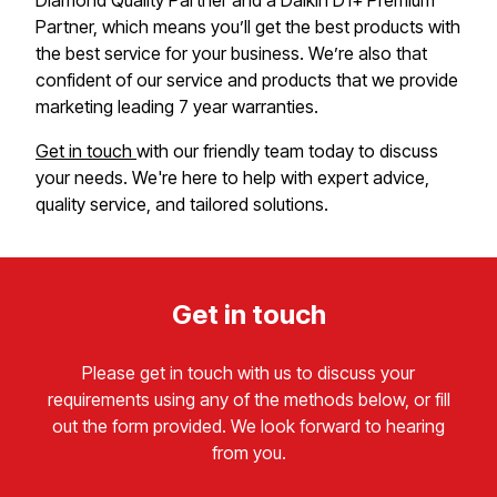
Partner, which means you’ll get the best products with
the best service for your business. We’re also that
confident of our service and products that we provide
marketing leading 7 year warranties.​​​​‌ ‍ ​‍​‍‌‍ ‌ ​‍‌‍‍‌‌‍‌ ‌‍‍‌‌‍ ‍​‍​‍​ ‍‍​‍​‍‌ ​ ‌‍​‌‌‍ ‍‌‍‍‌‌ ‌​‌ ‍‌​‍ ‍‌‍‍‌‌‍ ​‍​‍​‍ ​​‍​‍‌‍‍​‌ ​‍‌‍‌‌‌‍‌‍​‍​‍​ ‍‍​‍​‍​‍ ‌‍​‌‌‍‌​‌‍ ‌‌‍‍‌‌‍ ‍​‍ ‌‍‍‌‌‍ ‍‌ ‌​‌‍‌‌‌‍ ‍‌ ‌​​‍ ‌‍‌‌‌‍‌​‌‍‍‌‌ ‌​​‍ ‌‍ ‌‌‍ ‌‍‌​‌‍‌‌​ ‌‌ ​​‌ ​‍‌‍‌‌‌ ​ ‌‍‌‌‌‍ ‍‌ ‌​‌‍​‌‌ ‌​‌‍‍‌‌‍ ‌‍ ‍​ ‍ ‌‍‍‌‌‍‌​​ ‌​ ‌‍​ ‌​​ ‍‌‌‍​‌‌‍​ ​ ‌ ​ ‍​​ ​ ​‍ ‌‌‍​ ​ ​​​ ‌‌​ ‌​​‍ ‌​ ‌​‌‍‌​​ ‍​​ ‍‌​‍ ‌​ ‍‌​ ‌‌‌‍​‌​ ​​​‍ ‌​ ‌‌‌‍‌‌​ ​‍​ ‌​​ ‍‌​ ​‌​ ‌ ‌‍‌‍​ ‌​​ ‍​​ ‍‌​ ‌‌​ ‍ ‌ ‌​‌ ‍‌‌ ​​‌‍‌‌​ ‌‌ ​​‌‍ ‌ ​ ‌ ‌​​ ‍ ‌ ​​‌‍​‌‌ ‌​‌‍‍​​ ‌‌‍​ ‌‍ ‌‍ ‍‌ ‌​‌‍‌‌‌‍ ‍‌ ‌​​‍‌‌​ ‌‌‌​​‍‌‌ ‌‍‍ ‌‍‌‌‌ ‍‌​‍‌‌​ ​ ‌​‌​​‍‌‌​ ​ ‌​‌​​‍‌‌​ ​‍​ ​‍​ ​ ​ ​‌‌‍​ ​ ​ ​ ​ ​ ‍​​ ​​​ ​​‌‍‌‍​ ‌‌​ ​‍​ ‍​​‍‌‌​ ​‍​ ​‍​‍‌‌​ ‌‌‌​‌​​‍ ‍‌‍​ ‌‍‍​‌‍‍‌‌‍ ​‌‍‌​‌ ​‍‌‍‌‌‌‍ ‍​‍‌‌​ ‌‌‌​​‍‌‌ ‌‍‍ ‌‍‌‌‌ ‍‌​‍‌‌​ ​ ‌​‌​​‍‌‌​ ​ ‌​‌​​‍‌‌​ ​‍​ ​‍​ ‍​​ ​‌‌‍‌‍‌‍‌‍​ ‍‌​ ‌‌​ ‌ ​ ​ ​ ​‌​ ‍​‌‍‌​​ ​‌​‍‌‌​ ​‍​ ​‍​‍‌‌​ ‌‌‌​‌​​‍ ‍‌ ‌​‌‍‌‌‌ ‍​‌ ‌​​ ‌‍​‍‌‍​‌‌ ​ ‌‍‌‌‌‌‌‌‌ ​‍‌‍ ​​ ‌​‍‌‌​ ​‍‌​‌‍‌‍​‌‌‍‌​‌‍ ‌‌‍‍‌‌‍ ‍​‍‌‍‌‍‍‌‌‍‌​​ ‌​ ‌‍​ ‌​​ ‍‌‌‍​‌‌‍​ ​ ‌ ​ ‍​​ ​ ​‍ ‌‌‍​ ​ ​​​ ‌‌​ ‌​​‍ ‌​ ‌​‌‍‌​​ ‍​​ ‍‌​‍ ‌​ ‍‌​ ‌‌‌‍​‌​ ​​​‍ ‌​ ‌‌‌‍‌‌​ ​‍​ ‌​​ ‍‌​ ​‌​ ‌ ‌‍‌‍​ ‌​​ ‍​​ ‍‌​ ‌‌​‍‌‍‌ ‌​‌ ‍‌‌ ​​‌‍‌‌​ ‌‌ ​​‌‍ ‌ ​ ‌ ‌​​‍‌‍‌ ​​‌‍​‌‌ ‌​‌‍‍​​ ‌‌‍​ ‌‍ ‌‍ ‍‌ ‌​‌‍‌‌‌‍ ‍‌ ‌​​‍‌‌​ ‌‌‌​​‍‌‌ ‌‍‍ ‌‍‌‌‌ ‍‌​‍‌‌​ ​ ‌​‌​​‍‌‌​ ​ ‌​‌​​‍‌‌​ ​‍​ ​‍​ ​ ​ ​‌‌‍​ ​ ​ ​ ​ ​ ‍​​ ​​​ ​​‌‍‌‍​ ‌‌​ ​‍​ ‍​​‍‌‌​ ​‍​ ​‍​‍‌‌​ ‌‌‌​‌​​‍ ‍‌‍​ ‌‍‍​‌‍‍‌‌‍ ​‌‍‌​‌ ​‍‌‍‌‌‌‍ ‍​‍‌‌​ ‌‌‌​​‍‌‌ ‌‍‍ ‌‍‌‌‌ ‍‌​‍‌‌​ ​ ‌​‌​​‍‌‌​ ​ ‌​‌​​‍‌‌​ ​‍​ ​‍​ ‍​​ ​‌‌‍‌‍‌‍‌‍​ ‍‌​ ‌‌​ ‌ ​ ​ ​ ​‌​ ‍​‌‍‌​​ ​‌​‍‌‌​ ​‍​ ​‍​‍‌‌​ ‌‌‌​‌​​‍ ‍‌ ‌​‌‍‌‌‌ ‍​‌ ‌​​‍​‍‌ ‌
Get in touch ​​​​‌ ‍ ​‍​‍‌‍ ‌ ​‍‌‍‍‌‌‍‌ ‌‍‍‌‌‍ ‍​‍​‍​ ‍‍​‍​‍‌ ​ ‌‍​‌‌‍ ‍‌‍‍‌‌ ‌​‌ ‍‌​‍ ‍‌‍‍‌‌‍ ​‍​‍​‍ ​​‍​‍‌‍‍​‌ ​‍‌‍‌‌‌‍‌‍​‍​‍​ ‍‍​‍​‍​‍ ‌‍​‌‌‍‌​‌‍ ‌‌‍‍‌‌‍ ‍​‍ ‌‍‍‌‌‍ ‍‌ ‌​‌‍‌‌‌‍ ‍‌ ‌​​‍ ‌‍‌‌‌‍‌​‌‍‍‌‌ ‌​​‍ ‌‍ ‌‌‍ ‌‍‌​‌‍‌‌​ ‌‌ ​​‌ ​‍‌‍‌‌‌ ​ ‌‍‌‌‌‍ ‍‌ ‌​‌‍​‌‌ ‌​‌‍‍‌‌‍ ‌‍ ‍​ ‍ ‌‍‍‌‌‍‌​​ ‌​ ‌‍​ ‌​​ ‍‌‌‍​‌‌‍​ ​ ‌ ​ ‍​​ ​ ​‍ ‌‌‍​ ​ ​​​ ‌‌​ ‌​​‍ ‌​ ‌​‌‍‌​​ ‍​​ ‍‌​‍ ‌​ ‍‌​ ‌‌‌‍​‌​ ​​​‍ ‌​ ‌‌‌‍‌‌​ ​‍​ ‌​​ ‍‌​ ​‌​ ‌ ‌‍‌‍​ ‌​​ ‍​​ ‍‌​ ‌‌​ ‍ ‌ ‌​‌ ‍‌‌ ​​‌‍‌‌​ ‌‌ ​​‌‍ ‌ ​ ‌ ‌​​ ‍ ‌ ​​‌‍​‌‌ ‌​‌‍‍​​ ‌‌‍​ ‌‍ ‌‍ ‍‌ ‌​‌‍‌‌‌‍ ‍‌ ‌​​‍‌‌​ ‌‌‌​​‍‌‌ ‌‍‍ ‌‍‌‌‌ ‍‌​‍‌‌​ ​ ‌​‌​​‍‌‌​ ​ ‌​‌​​‍‌‌​ ​‍​ ​‍​ ‌‍‌‍​‍​ ‌ ​ ​‌​ ‌‍​ ‌‍​ ​​​ ‌ ‌‍‌‍​ ‍‌‌‍​‍​ ‌‌​‍‌‌​ ​‍​ ​‍​‍‌‌​ ‌‌‌​‌​​‍ ‍‌‍​ ‌‍‍​‌‍‍‌‌‍ ​‌‍‌​‌ ​‍‌‍‌‌‌‍ ‍​‍‌‌​ ‌‌‌​​‍‌‌ ‌‍‍ ‌‍‌‌‌ ‍‌​‍‌‌​ ​ ‌​‌​​‍‌‌​ ​ ‌​‌​​‍‌‌​ ​‍​ ​‍​ ​ ​ ‌ ​ ​​‌‍‌‍​ ‌‌​ ‌‌‌‍‌‍‌‍​‌‌‍​ ‌‍​ ‌‍​‍‌‍‌‍​ ​​​‍‌‌​ ​‍​ ​‍​‍‌‌​ ‌‌‌​‌​​‍ ‍‌ ‌​‌‍‌‌‌ ‍​‌ ‌​​ ‌‍​‍‌‍​‌‌ ​ ‌‍‌‌‌‌‌‌‌ ​‍‌‍ ​​ ‌​‍‌‌​ ​‍‌​‌‍‌‍​‌‌‍‌​‌‍ ‌‌‍‍‌‌‍ ‍​‍‌‍‌‍‍‌‌‍‌​​ ‌​ ‌‍​ ‌​​ ‍‌‌‍​‌‌‍​ ​ ‌ ​ ‍​​ ​ ​‍ ‌‌‍​ ​ ​​​ ‌‌​ ‌​​‍ ‌​ ‌​‌‍‌​​ ‍​​ ‍‌​‍ ‌​ ‍‌​ ‌‌‌‍​‌​ ​​​‍ ‌​ ‌‌‌‍‌‌​ ​‍​ ‌​​ ‍‌​ ​‌​ ‌ ‌‍‌‍​ ‌​​ ‍​​ ‍‌​ ‌‌​‍‌‍‌ ‌​‌ ‍‌‌ ​​‌‍‌‌​ ‌‌ ​​‌‍ ‌ ​ ‌ ‌​​‍‌‍‌ ​​‌‍​‌‌ ‌​‌‍‍​​ ‌‌‍​ ‌‍ ‌‍ ‍‌ ‌​‌‍‌‌‌‍ ‍‌ ‌​​‍‌‌​ ‌‌‌​​‍‌‌ ‌‍‍ ‌‍‌‌‌ ‍‌​‍‌‌​ ​ ‌​‌​​‍‌‌​ ​ ‌​‌​​‍‌‌​ ​‍​ ​‍​ ‌‍‌‍​‍​ ‌ ​ ​‌​ ‌‍​ ‌‍​ ​​​ ‌ ‌‍‌‍​ ‍‌‌‍​‍​ ‌‌​‍‌‌​ ​‍​ ​‍​‍‌‌​ ‌‌‌​‌​​‍ ‍‌‍​ ‌‍‍​‌‍‍‌‌‍ ​‌‍‌​‌ ​‍‌‍‌‌‌‍ ‍​‍‌‌​ ‌‌‌​​‍‌‌ ‌‍‍ ‌‍‌‌‌ ‍‌​‍‌‌​ ​ ‌​‌​​‍‌‌​ ​ ‌​‌​​‍‌‌​ ​‍​ ​‍​ ​ ​ ‌ ​ ​​‌‍‌‍​ ‌‌​ ‌‌‌‍‌‍‌‍​‌‌‍​ ‌‍​ ‌‍​‍‌‍‌‍​ ​​​‍‌‌​ ​‍​ ​‍​‍‌‌​ ‌‌‌​‌​​‍ ‍‌ ‌​‌‍‌‌‌ ‍​‌ ‌​​‍​‍‌ ‌
with our friendly team today to discuss
your needs. We're here to help with expert advice,
quality service, and tailored solutions.​​​​‌ ‍ ​‍​‍‌‍ ‌ ​‍‌‍‍‌‌‍‌ ‌‍‍‌‌‍ ‍​‍​‍​ ‍‍​‍​‍‌ ​ ‌‍​‌‌‍ ‍‌‍‍‌‌ ‌​‌ ‍‌​‍ ‍‌‍‍‌‌‍ ​‍​‍​‍ ​​‍​‍‌‍‍​‌ ​‍‌‍‌‌‌‍‌‍​‍​‍​ ‍‍​‍​‍​‍ ‌‍​‌‌‍‌​‌‍ ‌‌‍‍‌‌‍ ‍​‍ ‌‍‍‌‌‍ ‍‌ ‌​‌‍‌‌‌‍ ‍‌ ‌​​‍ ‌‍‌‌‌‍‌​‌‍‍‌‌ ‌​​‍ ‌‍ ‌‌‍ ‌‍‌​‌‍‌‌​ ‌‌ ​​‌ ​‍‌‍‌‌‌ ​ ‌‍‌‌‌‍ ‍‌ ‌​‌‍​‌‌ ‌​‌‍‍‌‌‍ ‌‍ ‍​ ‍ ‌‍‍‌‌‍‌​​ ‌​ ‌‍​ ‌​​ ‍‌‌‍​‌‌‍​ ​ ‌ ​ ‍​​ ​ ​‍ ‌‌‍​ ​ ​​​ ‌‌​ ‌​​‍ ‌​ ‌​‌‍‌​​ ‍​​ ‍‌​‍ ‌​ ‍‌​ ‌‌‌‍​‌​ ​​​‍ ‌​ ‌‌‌‍‌‌​ ​‍​ ‌​​ ‍‌​ ​‌​ ‌ ‌‍‌‍​ ‌​​ ‍​​ ‍‌​ ‌‌​ ‍ ‌ ‌​‌ ‍‌‌ ​​‌‍‌‌​ ‌‌ ​​‌‍ ‌ ​ ‌ ‌​​ ‍ ‌ ​​‌‍​‌‌ ‌​‌‍‍​​ ‌‌‍​ ‌‍ ‌‍ ‍‌ ‌​‌‍‌‌‌‍ ‍‌ ‌​​‍‌‌​ ‌‌‌​​‍‌‌ ‌‍‍ ‌‍‌‌‌ ‍‌​‍‌‌​ ​ ‌​‌​​‍‌‌​ ​ ‌​‌​​‍‌‌​ ​‍​ ​‍​ ‌‍‌‍​‍​ ‌ ​ ​‌​ ‌‍​ ‌‍​ ​​​ ‌ ‌‍‌‍​ ‍‌‌‍​‍​ ‌‌​‍‌‌​ ​‍​ ​‍​‍‌‌​ ‌‌‌​‌​​‍ ‍‌‍​ ‌‍‍​‌‍‍‌‌‍ ​‌‍‌​‌ ​‍‌‍‌‌‌‍ ‍​‍‌‌​ ‌‌‌​​‍‌‌ ‌‍‍ ‌‍‌‌‌ ‍‌​‍‌‌​ ​ ‌​‌​​‍‌‌​ ​ ‌​‌​​‍‌‌​ ​‍​ ​‍‌‍​‍​ ​‌‌‍‌‌​ ‍‌‌‍‌‌​ ​‌​ ‌‌​ ​ ​ ‌​‌‍‌​‌‍​‌‌‍​‍​‍‌‌​ ​‍​ ​‍​‍‌‌​ ‌‌‌​‌​​‍ ‍‌ ‌​‌‍‌‌‌ ‍​‌ ‌​​ ‌‍​‍‌‍​‌‌ ​ ‌‍‌‌‌‌‌‌‌ ​‍‌‍ ​​ ‌​‍‌‌​ ​‍‌​‌‍‌‍​‌‌‍‌​‌‍ ‌‌‍‍‌‌‍ ‍​‍‌‍‌‍‍‌‌‍‌​​ ‌​ ‌‍​ ‌​​ ‍‌‌‍​‌‌‍​ ​ ‌ ​ ‍​​ ​ ​‍ ‌‌‍​ ​ ​​​ ‌‌​ ‌​​‍ ‌​ ‌​‌‍‌​​ ‍​​ ‍‌​‍ ‌​ ‍‌​ ‌‌‌‍​‌​ ​​​‍ ‌​ ‌‌‌‍‌‌​ ​‍​ ‌​​ ‍‌​ ​‌​ ‌ ‌‍‌‍​ ‌​​ ‍​​ ‍‌​ ‌‌​‍‌‍‌ ‌​‌ ‍‌‌ ​​‌‍‌‌​ ‌‌ ​​‌‍ ‌ ​ ‌ ‌​​‍‌‍‌ ​​‌‍​‌‌ ‌​‌‍‍​​ ‌‌‍​ ‌‍ ‌‍ ‍‌ ‌​‌‍‌‌‌‍ ‍‌ ‌​​‍‌‌​ ‌‌‌​​‍‌‌ ‌‍‍ ‌‍‌‌‌ ‍‌​‍‌‌​ ​ ‌​‌​​‍‌‌​ ​ ‌​‌​​‍‌‌​ ​‍​ ​‍​ ‌‍‌‍​‍​ ‌ ​ ​‌​ ‌‍​ ‌‍​ ​​​ ‌ ‌‍‌‍​ ‍‌‌‍​‍​ ‌‌​‍‌‌​ ​‍​ ​‍​‍‌‌​ ‌‌‌​‌​​‍ ‍‌‍​ ‌‍‍​‌‍‍‌‌‍ ​‌‍‌​‌ ​‍‌‍‌‌‌‍ ‍​‍‌‌​ ‌‌‌​​‍‌‌ ‌‍‍ ‌‍‌‌‌ ‍‌​‍‌‌​ ​ ‌​‌​​‍‌‌​ ​ ‌​‌​​‍‌‌​ ​‍​ ​‍‌‍​‍​ ​‌‌‍‌‌​ ‍‌‌‍‌‌​ ​‌​ ‌‌​ ​ ​ ‌​‌‍‌​‌‍​‌‌‍​‍​‍‌‌​ ​‍​ ​‍​‍‌‌​ ‌‌‌​‌​​‍ ‍‌ ‌​‌‍‌‌‌ ‍​‌ ‌​​‍​‍‌ ‌
Get in touch​​​​‌ ‍ ​‍​‍‌‍ ‌ ​‍‌‍‍‌‌‍‌ ‌‍‍‌‌‍ ‍​‍​‍​ ‍‍​‍​‍‌ ​ ‌‍​‌‌‍ ‍‌‍‍‌‌ ‌​‌ ‍‌​‍ ‍‌‍‍‌‌‍ ​‍​‍​‍ ​​‍​‍‌‍‍​‌ ​‍‌‍‌‌‌‍‌‍​‍​‍​ ‍‍​‍​‍​‍ ‌‍​‌‌‍‌​‌‍ ‌‌‍‍‌‌‍ ‍​‍ ‌‍‍‌‌‍ ‍‌ ‌​‌‍‌‌‌‍ ‍‌ ‌​​‍ ‌‍‌‌‌‍‌​‌‍‍‌‌ ‌​​‍ ‌‍ ‌‌‍ ‌‍‌​‌‍‌‌​ ‌‌ ​​‌ ​‍‌‍‌‌‌ ​ ‌‍‌‌‌‍ ‍‌ ‌​‌‍​‌‌ ‌​‌‍‍‌‌‍ ‌‍ ‍​ ‍ ‌‍‍‌‌‍‌​​ ‌‌‍‌ ‌‍ ​‌‍ ‌‍​‍‌‍​‌‌‍ ​‌‌​ ‌‍‌‌‌ ‌​‌ ‌​‌‍‍‌‌‍ ‍‌‍‌ ‌ ​ ​ ‍ ‌ ‌​‌ ‍‌‌ ​​‌‍‌‌​ ‌‌‍‌ ‌‍ ​‌‍ ‌‍​‍‌‍​‌‌‍ ​‌‌​ ‌‍‌‌‌ ‌​‌ ‌​‌‍‍‌‌‍ ‍‌‍‌ ‌ ​ ​ ‍ ‌ ​​‌‍​‌‌ ‌​‌‍‍​​ ‌‌‍‌ ‌‍‌‌‌ ‌​‌​‍‌‌‍ ‍‌‌‌​‌‍ ‌ ‌‌‌‍​ ‌‍‍​​‍ ‍‌ ‌​‌‍‍‌‌ ‌​‌‍ ​‌‍‌‌​ ‌‍​‍‌‍​‌‌ ​ ‌‍‌‌‌‌‌‌‌ ​‍‌‍ ​​ ‌​‍‌‌​ ​‍‌​‌‍‌‍​‌‌‍‌​‌‍ ‌‌‍‍‌‌‍ ‍​‍‌‍‌‍‍‌‌‍‌​​ ‌‌‍‌ ‌‍ ​‌‍ ‌‍​‍‌‍​‌‌‍ ​‌‌​ ‌‍‌‌‌ ‌​‌ ‌​‌‍‍‌‌‍ ‍‌‍‌ ‌ ​ ​‍‌‍‌ ‌​‌ ‍‌‌ ​​‌‍‌‌​ ‌‌‍‌ ‌‍ ​‌‍ ‌‍​‍‌‍​‌‌‍ ​‌‌​ ‌‍‌‌‌ ‌​‌ ‌​‌‍‍‌‌‍ ‍‌‍‌ ‌ ​ ​‍‌‍‌ ​​‌‍​‌‌ ‌​‌‍‍​​ ‌‌‍‌ ‌‍‌‌‌ ‌​‌​‍‌‌‍ ‍‌‌‌​‌‍ ‌ ‌‌‌‍​ ‌‍‍​​‍ ‍‌ ‌​‌‍‍‌‌ ‌​‌‍ ​‌‍‌‌​‍​‍‌ ‌
Please get in touch with us to discuss your
requirements using any of the methods below, or fill
out the form provided. We look forward to hearing
from you.​​​​‌ ‍ ​‍​‍‌‍ ‌ ​‍‌‍‍‌‌‍‌ ‌‍‍‌‌‍ ‍​‍​‍​ ‍‍​‍​‍‌ ​ ‌‍​‌‌‍ ‍‌‍‍‌‌ ‌​‌ ‍‌​‍ ‍‌‍‍‌‌‍ ​‍​‍​‍ ​​‍​‍‌‍‍​‌ ​‍‌‍‌‌‌‍‌‍​‍​‍​ ‍‍​‍​‍​‍ ‌‍​‌‌‍‌​‌‍ ‌‌‍‍‌‌‍ ‍​‍ ‌‍‍‌‌‍ ‍‌ ‌​‌‍‌‌‌‍ ‍‌ ‌​​‍ ‌‍‌‌‌‍‌​‌‍‍‌‌ ‌​​‍ ‌‍ ‌‌‍ ‌‍‌​‌‍‌‌​ ‌‌ ​​‌ ​‍‌‍‌‌‌ ​ ‌‍‌‌‌‍ ‍‌ ‌​‌‍​‌‌ ‌​‌‍‍‌‌‍ ‌‍ ‍​ ‍ ‌‍‍‌‌‍‌​​ ‌‌‍‌ ‌‍ ​‌‍ ‌‍​‍‌‍​‌‌‍ ​‌‌​ ‌‍‌‌‌ ‌​‌ ‌​‌‍‍‌‌‍ ‍‌‍‌ ‌ ​ ​ ‍ ‌ ‌​‌ ‍‌‌ ​​‌‍‌‌​ ‌‌‍‌ ‌‍ ​‌‍ ‌‍​‍‌‍​‌‌‍ ​‌‌​ ‌‍‌‌‌ ‌​‌ ‌​‌‍‍‌‌‍ ‍‌‍‌ ‌ ​ ​ ‍ ‌ ​​‌‍​‌‌ ‌​‌‍‍​​ ‌‌‍‌ ‌‍‌‌‌ ‌​‌​‍‌‌‍ ‍‌‌‌​‌‍ ‌ ‌‌‌‍​ ‌‍‍​​‍ ‍‌ ​ ‌ ‌‌‌‍​‍‌ ‌​‌‍‌‌‌ ‍​‌ ‌​​‍‌‌​ ‌‌‌​​‍‌‌ ‌‍‍ ‌‍‌‌‌ ‍‌​‍‌‌​ ​ ‌​‌​​‍‌‌​ ​ ‌​‌​​‍‌‌​ ​‍​ ​‍‌‍​‌‌‍​‌​ ‍‌​ ‌‌‌‍​ ​ ​​​ ​‌​ ‌ ​ ​‍‌‍​‍‌‍‌​‌‍‌​​‍‌‌​ ​‍​ ​‍​‍‌‌​ ‌‌‌​‌​​‍ ‍‌‍​ ‌‍‍​‌‍‍‌‌‍ ​‌‍‌​‌ ​‍‌‍‌‌‌‍ ‍​‍‌‌​ ‌‌‌​​‍‌‌ ‌‍‍ ‌‍‌‌‌ ‍‌​‍‌‌​ ​ ‌​‌​​‍‌‌​ ​ ‌​‌​​‍‌‌​ ​‍​ ​‍‌‍‌‍‌‍‌‍​ ​​​ ‌​‌‍​ ‌‍​‌‌‍‌‌‌‍​ ​ ‌‍​ ‌​​ ‌​​ ‍‌​‍‌‌​ ​‍​ ​‍​‍‌‌​ ‌‌‌​‌​​‍ ‍‌ ‌​‌‍‌‌‌ ‍​‌ ‌​​ ‌‍​‍‌‍​‌‌ ​ ‌‍‌‌‌‌‌‌‌ ​‍‌‍ ​​ ‌​‍‌‌​ ​‍‌​‌‍‌‍​‌‌‍‌​‌‍ ‌‌‍‍‌‌‍ ‍​‍‌‍‌‍‍‌‌‍‌​​ ‌‌‍‌ ‌‍ ​‌‍ ‌‍​‍‌‍​‌‌‍ ​‌‌​ ‌‍‌‌‌ ‌​‌ ‌​‌‍‍‌‌‍ ‍‌‍‌ ‌ ​ ​‍‌‍‌ ‌​‌ ‍‌‌ ​​‌‍‌‌​ ‌‌‍‌ ‌‍ ​‌‍ ‌‍​‍‌‍​‌‌‍ ​‌‌​ ‌‍‌‌‌ ‌​‌ ‌​‌‍‍‌‌‍ ‍‌‍‌ ‌ ​ ​‍‌‍‌ ​​‌‍​‌‌ ‌​‌‍‍​​ ‌‌‍‌ ‌‍‌‌‌ ‌​‌​‍‌‌‍ ‍‌‌‌​‌‍ ‌ ‌‌‌‍​ ‌‍‍​​‍ ‍‌ ​ ‌ ‌‌‌‍​‍‌ ‌​‌‍‌‌‌ ‍​‌ ‌​​‍‌‌​ ‌‌‌​​‍‌‌ ‌‍‍ ‌‍‌‌‌ ‍‌​‍‌‌​ ​ ‌​‌​​‍‌‌​ ​ ‌​‌​​‍‌‌​ ​‍​ ​‍‌‍​‌‌‍​‌​ ‍‌​ ‌‌‌‍​ ​ ​​​ ​‌​ ‌ ​ ​‍‌‍​‍‌‍‌​‌‍‌​​‍‌‌​ ​‍​ ​‍​‍‌‌​ ‌‌‌​‌​​‍ ‍‌‍​ ‌‍‍​‌‍‍‌‌‍ ​‌‍‌​‌ ​‍‌‍‌‌‌‍ ‍​‍‌‌​ ‌‌‌​​‍‌‌ ‌‍‍ ‌‍‌‌‌ ‍‌​‍‌‌​ ​ ‌​‌​​‍‌‌​ ​ ‌​‌​​‍‌‌​ ​‍​ ​‍‌‍‌‍‌‍‌‍​ ​​​ ‌​‌‍​ ‌‍​‌‌‍‌‌‌‍​ ​ ‌‍​ ‌​​ ‌​​ ‍‌​‍‌‌​ ​‍​ ​‍​‍‌‌​ ‌‌‌​‌​​‍ ‍‌ ‌​‌‍‌‌‌ ‍​‌ ‌​​‍​‍‌ ‌