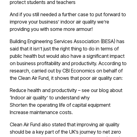
protect students and teachers​​​​‌ ‍ ​‍​‍‌‍ ‌ ​‍‌‍‍‌‌‍‌ ‌‍‍‌‌‍ ‍​‍​‍​ ‍‍​‍​‍‌ ​ ‌‍​‌‌‍ ‍‌‍‍‌‌ ‌​‌ ‍‌​‍ ‍‌‍‍‌‌‍ ​‍​‍​‍ ​​‍​‍‌‍‍​‌ ​‍‌‍‌‌‌‍‌‍​‍​‍​ ‍‍​‍​‍​‍ ‌‍​‌‌‍‌​‌‍ ‌‌‍‍‌‌‍ ‍​‍ ‌‍‍‌‌‍ ‍‌ ‌​‌‍‌‌‌‍ ‍‌ ‌​​‍ ‌‍‌‌‌‍‌​‌‍‍‌‌ ‌​​‍ ‌‍ ‌‌‍ ‌‍‌​‌‍‌‌​ ‌‌ ​​‌ ​‍‌‍‌‌‌ ​ ‌‍‌‌‌‍ ‍‌ ‌​‌‍​‌‌ ‌​‌‍‍‌‌‍ ‌‍ ‍​ ‍ ‌‍‍‌‌‍‌​​ ‌​ ‌‍​ ‌​​ ‍‌‌‍​‌‌‍​ ​ ‌ ​ ‍​​ ​ ​‍ ‌‌‍​ ​ ​​​ ‌‌​ ‌​​‍ ‌​ ‌​‌‍‌​​ ‍​​ ‍‌​‍ ‌​ ‍‌​ ‌‌‌‍​‌​ ​​​‍ ‌​ ‌‌‌‍‌‌​ ​‍​ ‌​​ ‍‌​ ​‌​ ‌ ‌‍‌‍​ ‌​​ ‍​​ ‍‌​ ‌‌​ ‍ ‌ ‌​‌ ‍‌‌ ​​‌‍‌‌​ ‌‌ ​​‌‍ ‌ ​ ‌ ‌​​ ‍ ‌ ​​‌‍​‌‌ ‌​‌‍‍​​ ‌‌‍​ ‌‍ ‌‍ ‍‌ ‌​‌‍‌‌‌‍ ‍‌ ‌​​‍‌‌​ ‌‌‌​​‍‌‌ ‌‍‍ ‌‍‌‌‌ ‍‌​‍‌‌​ ​ ‌​‌​​‍‌‌​ ​ ‌​‌​​‍‌‌​ ​‍​ ​‍​ ‌​​ ‍​​ ​​​ ​​​ ​‍​ ​‌​ ‌ ‌‍​‍‌‍​‍‌‍​ ​ ​‌​ ‌ ​‍‌‌​ ​‍​ ​‍​‍‌‌​ ‌‌‌​‌​​‍ ‍‌‍​ ‌‍‍​‌‍‍‌‌‍ ​‌‍‌​‌ ​‍‌‍‌‌‌‍ ‍​‍‌‌​ ‌‌‌​​‍‌‌ ‌‍‍ ‌‍‌‌‌ ‍‌​‍‌‌​ ​ ‌​‌​​‍‌‌​ ​ ‌​‌​​‍‌‌​ ​‍​ ​‍​ ​ ​ ‌‍‌‍‌‍​ ​​​ ​​‌‍‌​​ ​‌‌‍​‍​ ‌‌​ ​ ‌‍​‍‌‍‌​​ ​ ​‍‌‌​ ​‍​ ​‍​‍‌‌​ ‌‌‌​‌​​‍ ‍‌ ‌​‌‍‌‌‌ ‍​‌ ‌​​ ‌‍​‍‌‍​‌‌ ​ ‌‍‌‌‌‌‌‌‌ ​‍‌‍ ​​ ‌​‍‌‌​ ​‍‌​‌‍‌‍​‌‌‍‌​‌‍ ‌‌‍‍‌‌‍ ‍​‍‌‍‌‍‍‌‌‍‌​​ ‌​ ‌‍​ ‌​​ ‍‌‌‍​‌‌‍​ ​ ‌ ​ ‍​​ ​ ​‍ ‌‌‍​ ​ ​​​ ‌‌​ ‌​​‍ ‌​ ‌​‌‍‌​​ ‍​​ ‍‌​‍ ‌​ ‍‌​ ‌‌‌‍​‌​ ​​​‍ ‌​ ‌‌‌‍‌‌​ ​‍​ ‌​​ ‍‌​ ​‌​ ‌ ‌‍‌‍​ ‌​​ ‍​​ ‍‌​ ‌‌​‍‌‍‌ ‌​‌ ‍‌‌ ​​‌‍‌‌​ ‌‌ ​​‌‍ ‌ ​ ‌ ‌​​‍‌‍‌ ​​‌‍​‌‌ ‌​‌‍‍​​ ‌‌‍​ ‌‍ ‌‍ ‍‌ ‌​‌‍‌‌‌‍ ‍‌ ‌​​‍‌‌​ ‌‌‌​​‍‌‌ ‌‍‍ ‌‍‌‌‌ ‍‌​‍‌‌​ ​ ‌​‌​​‍‌‌​ ​ ‌​‌​​‍‌‌​ ​‍​ ​‍​ ‌​​ ‍​​ ​​​ ​​​ ​‍​ ​‌​ ‌ ‌‍​‍‌‍​‍‌‍​ ​ ​‌​ ‌ ​‍‌‌​ ​‍​ ​‍​‍‌‌​ ‌‌‌​‌​​‍ ‍‌‍​ ‌‍‍​‌‍‍‌‌‍ ​‌‍‌​‌ ​‍‌‍‌‌‌‍ ‍​‍‌‌​ ‌‌‌​​‍‌‌ ‌‍‍ ‌‍‌‌‌ ‍‌​‍‌‌​ ​ ‌​‌​​‍‌‌​ ​ ‌​‌​​‍‌‌​ ​‍​ ​‍​ ​ ​ ‌‍‌‍‌‍​ ​​​ ​​‌‍‌​​ ​‌‌‍​‍​ ‌‌​ ​ ‌‍​‍‌‍‌​​ ​ ​‍‌‌​ ​‍​ ​‍​‍‌‌​ ‌‌‌​‌​​‍ ‍‌ ‌​‌‍‌‌‌ ‍​‌ ‌​​‍​‍‌ ‌
And if you still needed a further case to put forward to
improve your business’ indoor air quality we’re
providing you with some more armour!​​​​‌ ‍ ​‍​‍‌‍ ‌ ​‍‌‍‍‌‌‍‌ ‌‍‍‌‌‍ ‍​‍​‍​ ‍‍​‍​‍‌ ​ ‌‍​‌‌‍ ‍‌‍‍‌‌ ‌​‌ ‍‌​‍ ‍‌‍‍‌‌‍ ​‍​‍​‍ ​​‍​‍‌‍‍​‌ ​‍‌‍‌‌‌‍‌‍​‍​‍​ ‍‍​‍​‍​‍ ‌‍​‌‌‍‌​‌‍ ‌‌‍‍‌‌‍ ‍​‍ ‌‍‍‌‌‍ ‍‌ ‌​‌‍‌‌‌‍ ‍‌ ‌​​‍ ‌‍‌‌‌‍‌​‌‍‍‌‌ ‌​​‍ ‌‍ ‌‌‍ ‌‍‌​‌‍‌‌​ ‌‌ ​​‌ ​‍‌‍‌‌‌ ​ ‌‍‌‌‌‍ ‍‌ ‌​‌‍​‌‌ ‌​‌‍‍‌‌‍ ‌‍ ‍​ ‍ ‌‍‍‌‌‍‌​​ ‌​ ‌‍​ ‌​​ ‍‌‌‍​‌‌‍​ ​ ‌ ​ ‍​​ ​ ​‍ ‌‌‍​ ​ ​​​ ‌‌​ ‌​​‍ ‌​ ‌​‌‍‌​​ ‍​​ ‍‌​‍ ‌​ ‍‌​ ‌‌‌‍​‌​ ​​​‍ ‌​ ‌‌‌‍‌‌​ ​‍​ ‌​​ ‍‌​ ​‌​ ‌ ‌‍‌‍​ ‌​​ ‍​​ ‍‌​ ‌‌​ ‍ ‌ ‌​‌ ‍‌‌ ​​‌‍‌‌​ ‌‌ ​​‌‍ ‌ ​ ‌ ‌​​ ‍ ‌ ​​‌‍​‌‌ ‌​‌‍‍​​ ‌‌‍​ ‌‍ ‌‍ ‍‌ ‌​‌‍‌‌‌‍ ‍‌ ‌​​‍‌‌​ ‌‌‌​​‍‌‌ ‌‍‍ ‌‍‌‌‌ ‍‌​‍‌‌​ ​ ‌​‌​​‍‌‌​ ​ ‌​‌​​‍‌‌​ ​‍​ ​‍​ ​‌​ ​​‌‍​ ‌‍‌​​ ​ ​ ‌ ​ ‌‍​ ‍​‌‍​‍​ ‌‌​ ​‌‌‍​‍​‍‌‌​ ​‍​ ​‍​‍‌‌​ ‌‌‌​‌​​‍ ‍‌‍​ ‌‍‍​‌‍‍‌‌‍ ​‌‍‌​‌ ​‍‌‍‌‌‌‍ ‍​‍‌‌​ ‌‌‌​​‍‌‌ ‌‍‍ ‌‍‌‌‌ ‍‌​‍‌‌​ ​ ‌​‌​​‍‌‌​ ​ ‌​‌​​‍‌‌​ ​‍​ ​‍​ ​‌‌‍​ ​ ‌ ​ ‌‍​ ​​‌‍​ ​ ​ ‌‍​‌‌‍‌‌​ ‍​‌‍​ ​ ‍‌​ ​​​‍‌‌​ ​‍​ ​‍​‍‌‌​ ‌‌‌​‌​​‍ ‍‌ ‌​‌‍‌‌‌ ‍​‌ ‌​​ ‌‍​‍‌‍​‌‌ ​ ‌‍‌‌‌‌‌‌‌ ​‍‌‍ ​​ ‌​‍‌‌​ ​‍‌​‌‍‌‍​‌‌‍‌​‌‍ ‌‌‍‍‌‌‍ ‍​‍‌‍‌‍‍‌‌‍‌​​ ‌​ ‌‍​ ‌​​ ‍‌‌‍​‌‌‍​ ​ ‌ ​ ‍​​ ​ ​‍ ‌‌‍​ ​ ​​​ ‌‌​ ‌​​‍ ‌​ ‌​‌‍‌​​ ‍​​ ‍‌​‍ ‌​ ‍‌​ ‌‌‌‍​‌​ ​​​‍ ‌​ ‌‌‌‍‌‌​ ​‍​ ‌​​ ‍‌​ ​‌​ ‌ ‌‍‌‍​ ‌​​ ‍​​ ‍‌​ ‌‌​‍‌‍‌ ‌​‌ ‍‌‌ ​​‌‍‌‌​ ‌‌ ​​‌‍ ‌ ​ ‌ ‌​​‍‌‍‌ ​​‌‍​‌‌ ‌​‌‍‍​​ ‌‌‍​ ‌‍ ‌‍ ‍‌ ‌​‌‍‌‌‌‍ ‍‌ ‌​​‍‌‌​ ‌‌‌​​‍‌‌ ‌‍‍ ‌‍‌‌‌ ‍‌​‍‌‌​ ​ ‌​‌​​‍‌‌​ ​ ‌​‌​​‍‌‌​ ​‍​ ​‍​ ​‌​ ​​‌‍​ ‌‍‌​​ ​ ​ ‌ ​ ‌‍​ ‍​‌‍​‍​ ‌‌​ ​‌‌‍​‍​‍‌‌​ ​‍​ ​‍​‍‌‌​ ‌‌‌​‌​​‍ ‍‌‍​ ‌‍‍​‌‍‍‌‌‍ ​‌‍‌​‌ ​‍‌‍‌‌‌‍ ‍​‍‌‌​ ‌‌‌​​‍‌‌ ‌‍‍ ‌‍‌‌‌ ‍‌​‍‌‌​ ​ ‌​‌​​‍‌‌​ ​ ‌​‌​​‍‌‌​ ​‍​ ​‍​ ​‌‌‍​ ​ ‌ ​ ‌‍​ ​​‌‍​ ​ ​ ‌‍​‌‌‍‌‌​ ‍​‌‍​ ​ ‍‌​ ​​​‍‌‌​ ​‍​ ​‍​‍‌‌​ ‌‌‌​‌​​‍ ‍‌ ‌​‌‍‌‌‌ ‍​‌ ‌​​‍​‍‌ ‌
Building Engineering Services Association (BESA) has
said that it isn’t just the right thing to do in terms of
public health but would also have a significant impact
on business profitability and productivity. According to
research​​​​‌ ‍ ​‍​‍‌‍ ‌ ​‍‌‍‍‌‌‍‌ ‌‍‍‌‌‍ ‍​‍​‍​ ‍‍​‍​‍‌ ​ ‌‍​‌‌‍ ‍‌‍‍‌‌ ‌​‌ ‍‌​‍ ‍‌‍‍‌‌‍ ​‍​‍​‍ ​​‍​‍‌‍‍​‌ ​‍‌‍‌‌‌‍‌‍​‍​‍​ ‍‍​‍​‍​‍ ‌‍​‌‌‍‌​‌‍ ‌‌‍‍‌‌‍ ‍​‍ ‌‍‍‌‌‍ ‍‌ ‌​‌‍‌‌‌‍ ‍‌ ‌​​‍ ‌‍‌‌‌‍‌​‌‍‍‌‌ ‌​​‍ ‌‍ ‌‌‍ ‌‍‌​‌‍‌‌​ ‌‌ ​​‌ ​‍‌‍‌‌‌ ​ ‌‍‌‌‌‍ ‍‌ ‌​‌‍​‌‌ ‌​‌‍‍‌‌‍ ‌‍ ‍​ ‍ ‌‍‍‌‌‍‌​​ ‌​ ‌‍​ ‌​​ ‍‌‌‍​‌‌‍​ ​ ‌ ​ ‍​​ ​ ​‍ ‌‌‍​ ​ ​​​ ‌‌​ ‌​​‍ ‌​ ‌​‌‍‌​​ ‍​​ ‍‌​‍ ‌​ ‍‌​ ‌‌‌‍​‌​ ​​​‍ ‌​ ‌‌‌‍‌‌​ ​‍​ ‌​​ ‍‌​ ​‌​ ‌ ‌‍‌‍​ ‌​​ ‍​​ ‍‌​ ‌‌​ ‍ ‌ ‌​‌ ‍‌‌ ​​‌‍‌‌​ ‌‌ ​​‌‍ ‌ ​ ‌ ‌​​ ‍ ‌ ​​‌‍​‌‌ ‌​‌‍‍​​ ‌‌‍​ ‌‍ ‌‍ ‍‌ ‌​‌‍‌‌‌‍ ‍‌ ‌​​‍‌‌​ ‌‌‌​​‍‌‌ ‌‍‍ ‌‍‌‌‌ ‍‌​‍‌‌​ ​ ‌​‌​​‍‌‌​ ​ ‌​‌​​‍‌‌​ ​‍​ ​‍‌‍‌‌​ ‌‍​ ‌‍​ ‌‍​ ‌ ‌‍​‍​ ‌ ​ ‌‌​ ‍‌​ ‌ ​ ​‌​ ‌ ​‍‌‌​ ​‍​ ​‍​‍‌‌​ ‌‌‌​‌​​‍ ‍‌‍​ ‌‍‍​‌‍‍‌‌‍ ​‌‍‌​‌ ​‍‌‍‌‌‌‍ ‍​‍‌‌​ ‌‌‌​​‍‌‌ ‌‍‍ ‌‍‌‌‌ ‍‌​‍‌‌​ ​ ‌​‌​​‍‌‌​ ​ ‌​‌​​‍‌‌​ ​‍​ ​‍​ ‍‌​ ​‍​ ‌​​ ‌​​ ​‍​ ​‍‌‍​‌​ ‍​​ ‌‍‌‍‌‍​ ​‍‌‍‌‌​ ​‌​‍‌‌​ ​‍​ ​‍​‍‌‌​ ‌‌‌​‌​​‍ ‍‌ ‌​‌‍‌‌‌ ‍​‌ ‌​​ ‌‍​‍‌‍​‌‌ ​ ‌‍‌‌‌‌‌‌‌ ​‍‌‍ ​​ ‌​‍‌‌​ ​‍‌​‌‍‌‍​‌‌‍‌​‌‍ ‌‌‍‍‌‌‍ ‍​‍‌‍‌‍‍‌‌‍‌​​ ‌​ ‌‍​ ‌​​ ‍‌‌‍​‌‌‍​ ​ ‌ ​ ‍​​ ​ ​‍ ‌‌‍​ ​ ​​​ ‌‌​ ‌​​‍ ‌​ ‌​‌‍‌​​ ‍​​ ‍‌​‍ ‌​ ‍‌​ ‌‌‌‍​‌​ ​​​‍ ‌​ ‌‌‌‍‌‌​ ​‍​ ‌​​ ‍‌​ ​‌​ ‌ ‌‍‌‍​ ‌​​ ‍​​ ‍‌​ ‌‌​‍‌‍‌ ‌​‌ ‍‌‌ ​​‌‍‌‌​ ‌‌ ​​‌‍ ‌ ​ ‌ ‌​​‍‌‍‌ ​​‌‍​‌‌ ‌​‌‍‍​​ ‌‌‍​ ‌‍ ‌‍ ‍‌ ‌​‌‍‌‌‌‍ ‍‌ ‌​​‍‌‌​ ‌‌‌​​‍‌‌ ‌‍‍ ‌‍‌‌‌ ‍‌​‍‌‌​ ​ ‌​‌​​‍‌‌​ ​ ‌​‌​​‍‌‌​ ​‍​ ​‍‌‍‌‌​ ‌‍​ ‌‍​ ‌‍​ ‌ ‌‍​‍​ ‌ ​ ‌‌​ ‍‌​ ‌ ​ ​‌​ ‌ ​‍‌‌​ ​‍​ ​‍​‍‌‌​ ‌‌‌​‌​​‍ ‍‌‍​ ‌‍‍​‌‍‍‌‌‍ ​‌‍‌​‌ ​‍‌‍‌‌‌‍ ‍​‍‌‌​ ‌‌‌​​‍‌‌ ‌‍‍ ‌‍‌‌‌ ‍‌​‍‌‌​ ​ ‌​‌​​‍‌‌​ ​ ‌​‌​​‍‌‌​ ​‍​ ​‍​ ‍‌​ ​‍​ ‌​​ ‌​​ ​‍​ ​‍‌‍​‌​ ‍​​ ‌‍‌‍‌‍​ ​‍‌‍‌‌​ ​‌​‍‌‌​ ​‍​ ​‍​‍‌‌​ ‌‌‌​‌​​‍ ‍‌ ‌​‌‍‌‌‌ ‍​‌ ‌​​‍​‍‌ ‌
, carried out by CBI Economics on behalf of
the Clean Air Fund, it shows that poor air quality can:​​​​‌ ‍ ​‍​‍‌‍ ‌ ​‍‌‍‍‌‌‍‌ ‌‍‍‌‌‍ ‍​‍​‍​ ‍‍​‍​‍‌ ​ ‌‍​‌‌‍ ‍‌‍‍‌‌ ‌​‌ ‍‌​‍ ‍‌‍‍‌‌‍ ​‍​‍​‍ ​​‍​‍‌‍‍​‌ ​‍‌‍‌‌‌‍‌‍​‍​‍​ ‍‍​‍​‍​‍ ‌‍​‌‌‍‌​‌‍ ‌‌‍‍‌‌‍ ‍​‍ ‌‍‍‌‌‍ ‍‌ ‌​‌‍‌‌‌‍ ‍‌ ‌​​‍ ‌‍‌‌‌‍‌​‌‍‍‌‌ ‌​​‍ ‌‍ ‌‌‍ ‌‍‌​‌‍‌‌​ ‌‌ ​​‌ ​‍‌‍‌‌‌ ​ ‌‍‌‌‌‍ ‍‌ ‌​‌‍​‌‌ ‌​‌‍‍‌‌‍ ‌‍ ‍​ ‍ ‌‍‍‌‌‍‌​​ ‌​ ‌‍​ ‌​​ ‍‌‌‍​‌‌‍​ ​ ‌ ​ ‍​​ ​ ​‍ ‌‌‍​ ​ ​​​ ‌‌​ ‌​​‍ ‌​ ‌​‌‍‌​​ ‍​​ ‍‌​‍ ‌​ ‍‌​ ‌‌‌‍​‌​ ​​​‍ ‌​ ‌‌‌‍‌‌​ ​‍​ ‌​​ ‍‌​ ​‌​ ‌ ‌‍‌‍​ ‌​​ ‍​​ ‍‌​ ‌‌​ ‍ ‌ ‌​‌ ‍‌‌ ​​‌‍‌‌​ ‌‌ ​​‌‍ ‌ ​ ‌ ‌​​ ‍ ‌ ​​‌‍​‌‌ ‌​‌‍‍​​ ‌‌‍​ ‌‍ ‌‍ ‍‌ ‌​‌‍‌‌‌‍ ‍‌ ‌​​‍‌‌​ ‌‌‌​​‍‌‌ ‌‍‍ ‌‍‌‌‌ ‍‌​‍‌‌​ ​ ‌​‌​​‍‌‌​ ​ ‌​‌​​‍‌‌​ ​‍​ ​‍‌‍‌‌​ ‌‍​ ‌‍​ ‌‍​ ‌ ‌‍​‍​ ‌ ​ ‌‌​ ‍‌​ ‌ ​ ​‌​ ‌ ​‍‌‌​ ​‍​ ​‍​‍‌‌​ ‌‌‌​‌​​‍ ‍‌‍​ ‌‍‍​‌‍‍‌‌‍ ​‌‍‌​‌ ​‍‌‍‌‌‌‍ ‍​‍‌‌​ ‌‌‌​​‍‌‌ ‌‍‍ ‌‍‌‌‌ ‍‌​‍‌‌​ ​ ‌​‌​​‍‌‌​ ​ ‌​‌​​‍‌‌​ ​‍​ ​‍​ ‍‌​ ​‍​ ‌​​ ‌​​ ​‍​ ​‍‌‍​‌​ ‍​​ ‌‍‌‍‌‍​ ​‍‌‍‌‌​ ​‍​‍‌‌​ ​‍​ ​‍​‍‌‌​ ‌‌‌​‌​​‍ ‍‌ ‌​‌‍‌‌‌ ‍​‌ ‌​​ ‌‍​‍‌‍​‌‌ ​ ‌‍‌‌‌‌‌‌‌ ​‍‌‍ ​​ ‌​‍‌‌​ ​‍‌​‌‍‌‍​‌‌‍‌​‌‍ ‌‌‍‍‌‌‍ ‍​‍‌‍‌‍‍‌‌‍‌​​ ‌​ ‌‍​ ‌​​ ‍‌‌‍​‌‌‍​ ​ ‌ ​ ‍​​ ​ ​‍ ‌‌‍​ ​ ​​​ ‌‌​ ‌​​‍ ‌​ ‌​‌‍‌​​ ‍​​ ‍‌​‍ ‌​ ‍‌​ ‌‌‌‍​‌​ ​​​‍ ‌​ ‌‌‌‍‌‌​ ​‍​ ‌​​ ‍‌​ ​‌​ ‌ ‌‍‌‍​ ‌​​ ‍​​ ‍‌​ ‌‌​‍‌‍‌ ‌​‌ ‍‌‌ ​​‌‍‌‌​ ‌‌ ​​‌‍ ‌ ​ ‌ ‌​​‍‌‍‌ ​​‌‍​‌‌ ‌​‌‍‍​​ ‌‌‍​ ‌‍ ‌‍ ‍‌ ‌​‌‍‌‌‌‍ ‍‌ ‌​​‍‌‌​ ‌‌‌​​‍‌‌ ‌‍‍ ‌‍‌‌‌ ‍‌​‍‌‌​ ​ ‌​‌​​‍‌‌​ ​ ‌​‌​​‍‌‌​ ​‍​ ​‍‌‍‌‌​ ‌‍​ ‌‍​ ‌‍​ ‌ ‌‍​‍​ ‌ ​ ‌‌​ ‍‌​ ‌ ​ ​‌​ ‌ ​‍‌‌​ ​‍​ ​‍​‍‌‌​ ‌‌‌​‌​​‍ ‍‌‍​ ‌‍‍​‌‍‍‌‌‍ ​‌‍‌​‌ ​‍‌‍‌‌‌‍ ‍​‍‌‌​ ‌‌‌​​‍‌‌ ‌‍‍ ‌‍‌‌‌ ‍‌​‍‌‌​ ​ ‌​‌​​‍‌‌​ ​ ‌​‌​​‍‌‌​ ​‍​ ​‍​ ‍‌​ ​‍​ ‌​​ ‌​​ ​‍​ ​‍‌‍​‌​ ‍​​ ‌‍‌‍‌‍​ ​‍‌‍‌‌​ ​‍​‍‌‌​ ​‍​ ​‍​‍‌‌​ ‌‌‌​‌​​‍ ‍‌ ‌​‌‍‌‌‌ ‍​‌ ‌​​‍​‍‌ ‌
Reduce health and productivity – see our blog about
‘Indoor air quality’ to understand why​​​​‌ ‍ ​‍​‍‌‍ ‌ ​‍‌‍‍‌‌‍‌ ‌‍‍‌‌‍ ‍​‍​‍​ ‍‍​‍​‍‌ ​ ‌‍​‌‌‍ ‍‌‍‍‌‌ ‌​‌ ‍‌​‍ ‍‌‍‍‌‌‍ ​‍​‍​‍ ​​‍​‍‌‍‍​‌ ​‍‌‍‌‌‌‍‌‍​‍​‍​ ‍‍​‍​‍​‍ ‌‍​‌‌‍‌​‌‍ ‌‌‍‍‌‌‍ ‍​‍ ‌‍‍‌‌‍ ‍‌ ‌​‌‍‌‌‌‍ ‍‌ ‌​​‍ ‌‍‌‌‌‍‌​‌‍‍‌‌ ‌​​‍ ‌‍ ‌‌‍ ‌‍‌​‌‍‌‌​ ‌‌ ​​‌ ​‍‌‍‌‌‌ ​ ‌‍‌‌‌‍ ‍‌ ‌​‌‍​‌‌ ‌​‌‍‍‌‌‍ ‌‍ ‍​ ‍ ‌‍‍‌‌‍‌​​ ‌​ ‌‍​ ‌​​ ‍‌‌‍​‌‌‍​ ​ ‌ ​ ‍​​ ​ ​‍ ‌‌‍​ ​ ​​​ ‌‌​ ‌​​‍ ‌​ ‌​‌‍‌​​ ‍​​ ‍‌​‍ ‌​ ‍‌​ ‌‌‌‍​‌​ ​​​‍ ‌​ ‌‌‌‍‌‌​ ​‍​ ‌​​ ‍‌​ ​‌​ ‌ ‌‍‌‍​ ‌​​ ‍​​ ‍‌​ ‌‌​ ‍ ‌ ‌​‌ ‍‌‌ ​​‌‍‌‌​ ‌‌ ​​‌‍ ‌ ​ ‌ ‌​​ ‍ ‌ ​​‌‍​‌‌ ‌​‌‍‍​​ ‌‌‍​ ‌‍ ‌‍ ‍‌ ‌​‌‍‌‌‌‍ ‍‌ ‌​​‍‌‌​ ‌‌‌​​‍‌‌ ‌‍‍ ‌‍‌‌‌ ‍‌​‍‌‌​ ​ ‌​‌​​‍‌‌​ ​ ‌​‌​​‍‌‌​ ​‍​ ​‍​ ‌​‌‍‌​‌‍‌​‌‍​‍​ ​‍​ ​ ‌‍​‌​ ‌​‌‍​‌​ ​‌‌‍​‍‌‍‌‌​‍‌‌​ ​‍​ ​‍​‍‌‌​ ‌‌‌​‌​​‍ ‍‌‍​ ‌‍‍​‌‍‍‌‌‍ ​‌‍‌​‌ ​‍‌‍‌‌‌‍ ‍​‍‌‌​ ‌‌‌​​‍‌‌ ‌‍‍ ‌‍‌‌‌ ‍‌​‍‌‌​ ​ ‌​‌​​‍‌‌​ ​ ‌​‌​​‍‌‌​ ​‍​ ​‍​ ‌ ​ ‌​​ ​‍​ ‌‍​ ​ ​ ​​‌‍‌‌​ ​​​ ‌‌‌‍​‍‌‍​ ​ ‌‌​ ​​​‍‌‌​ ​‍​ ​‍​‍‌‌​ ‌‌‌​‌​​‍ ‍‌ ‌​‌‍‌‌‌ ‍​‌ ‌​​ ‌‍​‍‌‍​‌‌ ​ ‌‍‌‌‌‌‌‌‌ ​‍‌‍ ​​ ‌​‍‌‌​ ​‍‌​‌‍‌‍​‌‌‍‌​‌‍ ‌‌‍‍‌‌‍ ‍​‍‌‍‌‍‍‌‌‍‌​​ ‌​ ‌‍​ ‌​​ ‍‌‌‍​‌‌‍​ ​ ‌ ​ ‍​​ ​ ​‍ ‌‌‍​ ​ ​​​ ‌‌​ ‌​​‍ ‌​ ‌​‌‍‌​​ ‍​​ ‍‌​‍ ‌​ ‍‌​ ‌‌‌‍​‌​ ​​​‍ ‌​ ‌‌‌‍‌‌​ ​‍​ ‌​​ ‍‌​ ​‌​ ‌ ‌‍‌‍​ ‌​​ ‍​​ ‍‌​ ‌‌​‍‌‍‌ ‌​‌ ‍‌‌ ​​‌‍‌‌​ ‌‌ ​​‌‍ ‌ ​ ‌ ‌​​‍‌‍‌ ​​‌‍​‌‌ ‌​‌‍‍​​ ‌‌‍​ ‌‍ ‌‍ ‍‌ ‌​‌‍‌‌‌‍ ‍‌ ‌​​‍‌‌​ ‌‌‌​​‍‌‌ ‌‍‍ ‌‍‌‌‌ ‍‌​‍‌‌​ ​ ‌​‌​​‍‌‌​ ​ ‌​‌​​‍‌‌​ ​‍​ ​‍​ ‌​‌‍‌​‌‍‌​‌‍​‍​ ​‍​ ​ ‌‍​‌​ ‌​‌‍​‌​ ​‌‌‍​‍‌‍‌‌​‍‌‌​ ​‍​ ​‍​‍‌‌​ ‌‌‌​‌​​‍ ‍‌‍​ ‌‍‍​‌‍‍‌‌‍ ​‌‍‌​‌ ​‍‌‍‌‌‌‍ ‍​‍‌‌​ ‌‌‌​​‍‌‌ ‌‍‍ ‌‍‌‌‌ ‍‌​‍‌‌​ ​ ‌​‌​​‍‌‌​ ​ ‌​‌​​‍‌‌​ ​‍​ ​‍​ ‌ ​ ‌​​ ​‍​ ‌‍​ ​ ​ ​​‌‍‌‌​ ​​​ ‌‌‌‍​‍‌‍​ ​ ‌‌​ ​​​‍‌‌​ ​‍​ ​‍​‍‌‌​ ‌‌‌​‌​​‍ ‍‌ ‌​‌‍‌‌‌ ‍​‌ ‌​​‍​‍‌ ‌
Shorten the operating life of capital equipment​​​​‌ ‍ ​‍​‍‌‍ ‌ ​‍‌‍‍‌‌‍‌ ‌‍‍‌‌‍ ‍​‍​‍​ ‍‍​‍​‍‌ ​ ‌‍​‌‌‍ ‍‌‍‍‌‌ ‌​‌ ‍‌​‍ ‍‌‍‍‌‌‍ ​‍​‍​‍ ​​‍​‍‌‍‍​‌ ​‍‌‍‌‌‌‍‌‍​‍​‍​ ‍‍​‍​‍​‍ ‌‍​‌‌‍‌​‌‍ ‌‌‍‍‌‌‍ ‍​‍ ‌‍‍‌‌‍ ‍‌ ‌​‌‍‌‌‌‍ ‍‌ ‌​​‍ ‌‍‌‌‌‍‌​‌‍‍‌‌ ‌​​‍ ‌‍ ‌‌‍ ‌‍‌​‌‍‌‌​ ‌‌ ​​‌ ​‍‌‍‌‌‌ ​ ‌‍‌‌‌‍ ‍‌ ‌​‌‍​‌‌ ‌​‌‍‍‌‌‍ ‌‍ ‍​ ‍ ‌‍‍‌‌‍‌​​ ‌​ ‌‍​ ‌​​ ‍‌‌‍​‌‌‍​ ​ ‌ ​ ‍​​ ​ ​‍ ‌‌‍​ ​ ​​​ ‌‌​ ‌​​‍ ‌​ ‌​‌‍‌​​ ‍​​ ‍‌​‍ ‌​ ‍‌​ ‌‌‌‍​‌​ ​​​‍ ‌​ ‌‌‌‍‌‌​ ​‍​ ‌​​ ‍‌​ ​‌​ ‌ ‌‍‌‍​ ‌​​ ‍​​ ‍‌​ ‌‌​ ‍ ‌ ‌​‌ ‍‌‌ ​​‌‍‌‌​ ‌‌ ​​‌‍ ‌ ​ ‌ ‌​​ ‍ ‌ ​​‌‍​‌‌ ‌​‌‍‍​​ ‌‌‍​ ‌‍ ‌‍ ‍‌ ‌​‌‍‌‌‌‍ ‍‌ ‌​​‍‌‌​ ‌‌‌​​‍‌‌ ‌‍‍ ‌‍‌‌‌ ‍‌​‍‌‌​ ​ ‌​‌​​‍‌‌​ ​ ‌​‌​​‍‌‌​ ​‍​ ​‍​ ‍‌‌‍​‍​ ‍​​ ​ ​ ​‍​ ​‍​ ​‍​ ​‌‌‍​ ‌‍‌‍​ ‍​‌‍​ ​‍‌‌​ ​‍​ ​‍​‍‌‌​ ‌‌‌​‌​​‍ ‍‌‍​ ‌‍‍​‌‍‍‌‌‍ ​‌‍‌​‌ ​‍‌‍‌‌‌‍ ‍​‍‌‌​ ‌‌‌​​‍‌‌ ‌‍‍ ‌‍‌‌‌ ‍‌​‍‌‌​ ​ ‌​‌​​‍‌‌​ ​ ‌​‌​​‍‌‌​ ​‍​ ​‍‌‍​‌‌‍​‌‌‍​‍‌‍​‍​ ​​​ ​​​ ‌ ​ ​‌‌‍​‌​ ‍​‌‍‌‍​ ​ ​ ​​​‍‌‌​ ​‍​ ​‍​‍‌‌​ ‌‌‌​‌​​‍ ‍‌ ‌​‌‍‌‌‌ ‍​‌ ‌​​ ‌‍​‍‌‍​‌‌ ​ ‌‍‌‌‌‌‌‌‌ ​‍‌‍ ​​ ‌​‍‌‌​ ​‍‌​‌‍‌‍​‌‌‍‌​‌‍ ‌‌‍‍‌‌‍ ‍​‍‌‍‌‍‍‌‌‍‌​​ ‌​ ‌‍​ ‌​​ ‍‌‌‍​‌‌‍​ ​ ‌ ​ ‍​​ ​ ​‍ ‌‌‍​ ​ ​​​ ‌‌​ ‌​​‍ ‌​ ‌​‌‍‌​​ ‍​​ ‍‌​‍ ‌​ ‍‌​ ‌‌‌‍​‌​ ​​​‍ ‌​ ‌‌‌‍‌‌​ ​‍​ ‌​​ ‍‌​ ​‌​ ‌ ‌‍‌‍​ ‌​​ ‍​​ ‍‌​ ‌‌​‍‌‍‌ ‌​‌ ‍‌‌ ​​‌‍‌‌​ ‌‌ ​​‌‍ ‌ ​ ‌ ‌​​‍‌‍‌ ​​‌‍​‌‌ ‌​‌‍‍​​ ‌‌‍​ ‌‍ ‌‍ ‍‌ ‌​‌‍‌‌‌‍ ‍‌ ‌​​‍‌‌​ ‌‌‌​​‍‌‌ ‌‍‍ ‌‍‌‌‌ ‍‌​‍‌‌​ ​ ‌​‌​​‍‌‌​ ​ ‌​‌​​‍‌‌​ ​‍​ ​‍​ ‍‌‌‍​‍​ ‍​​ ​ ​ ​‍​ ​‍​ ​‍​ ​‌‌‍​ ‌‍‌‍​ ‍​‌‍​ ​‍‌‌​ ​‍​ ​‍​‍‌‌​ ‌‌‌​‌​​‍ ‍‌‍​ ‌‍‍​‌‍‍‌‌‍ ​‌‍‌​‌ ​‍‌‍‌‌‌‍ ‍​‍‌‌​ ‌‌‌​​‍‌‌ ‌‍‍ ‌‍‌‌‌ ‍‌​‍‌‌​ ​ ‌​‌​​‍‌‌​ ​ ‌​‌​​‍‌‌​ ​‍​ ​‍‌‍​‌‌‍​‌‌‍​‍‌‍​‍​ ​​​ ​​​ ‌ ​ ​‌‌‍​‌​ ‍​‌‍‌‍​ ​ ​ ​​​‍‌‌​ ​‍​ ​‍​‍‌‌​ ‌‌‌​‌​​‍ ‍‌ ‌​‌‍‌‌‌ ‍​‌ ‌​​‍​‍‌ ‌
Increase maintenance costs.​​​​‌ ‍ ​‍​‍‌‍ ‌ ​‍‌‍‍‌‌‍‌ ‌‍‍‌‌‍ ‍​‍​‍​ ‍‍​‍​‍‌ ​ ‌‍​‌‌‍ ‍‌‍‍‌‌ ‌​‌ ‍‌​‍ ‍‌‍‍‌‌‍ ​‍​‍​‍ ​​‍​‍‌‍‍​‌ ​‍‌‍‌‌‌‍‌‍​‍​‍​ ‍‍​‍​‍​‍ ‌‍​‌‌‍‌​‌‍ ‌‌‍‍‌‌‍ ‍​‍ ‌‍‍‌‌‍ ‍‌ ‌​‌‍‌‌‌‍ ‍‌ ‌​​‍ ‌‍‌‌‌‍‌​‌‍‍‌‌ ‌​​‍ ‌‍ ‌‌‍ ‌‍‌​‌‍‌‌​ ‌‌ ​​‌ ​‍‌‍‌‌‌ ​ ‌‍‌‌‌‍ ‍‌ ‌​‌‍​‌‌ ‌​‌‍‍‌‌‍ ‌‍ ‍​ ‍ ‌‍‍‌‌‍‌​​ ‌​ ‌‍​ ‌​​ ‍‌‌‍​‌‌‍​ ​ ‌ ​ ‍​​ ​ ​‍ ‌‌‍​ ​ ​​​ ‌‌​ ‌​​‍ ‌​ ‌​‌‍‌​​ ‍​​ ‍‌​‍ ‌​ ‍‌​ ‌‌‌‍​‌​ ​​​‍ ‌​ ‌‌‌‍‌‌​ ​‍​ ‌​​ ‍‌​ ​‌​ ‌ ‌‍‌‍​ ‌​​ ‍​​ ‍‌​ ‌‌​ ‍ ‌ ‌​‌ ‍‌‌ ​​‌‍‌‌​ ‌‌ ​​‌‍ ‌ ​ ‌ ‌​​ ‍ ‌ ​​‌‍​‌‌ ‌​‌‍‍​​ ‌‌‍​ ‌‍ ‌‍ ‍‌ ‌​‌‍‌‌‌‍ ‍‌ ‌​​‍‌‌​ ‌‌‌​​‍‌‌ ‌‍‍ ‌‍‌‌‌ ‍‌​‍‌‌​ ​ ‌​‌​​‍‌‌​ ​ ‌​‌​​‍‌‌​ ​‍​ ​‍‌‍‌​​ ​​‌‍​ ​ ‌‌​ ‌​​ ‍‌​ ‌‍​ ‍​‌‍‌​‌‍​‌​ ‍​‌‍‌‍​‍‌‌​ ​‍​ ​‍​‍‌‌​ ‌‌‌​‌​​‍ ‍‌‍​ ‌‍‍​‌‍‍‌‌‍ ​‌‍‌​‌ ​‍‌‍‌‌‌‍ ‍​‍‌‌​ ‌‌‌​​‍‌‌ ‌‍‍ ‌‍‌‌‌ ‍‌​‍‌‌​ ​ ‌​‌​​‍‌‌​ ​ ‌​‌​​‍‌‌​ ​‍​ ​‍​ ‌​​ ‍‌​ ‍‌​ ​‌​ ‌‌‌‍‌‍​ ‌‍‌‍​‌‌‍​ ​ ‍‌​ ‌‌​ ‍​​ ​​​‍‌‌​ ​‍​ ​‍​‍‌‌​ ‌‌‌​‌​​‍ ‍‌ ‌​‌‍‌‌‌ ‍​‌ ‌​​ ‌‍​‍‌‍​‌‌ ​ ‌‍‌‌‌‌‌‌‌ ​‍‌‍ ​​ ‌​‍‌‌​ ​‍‌​‌‍‌‍​‌‌‍‌​‌‍ ‌‌‍‍‌‌‍ ‍​‍‌‍‌‍‍‌‌‍‌​​ ‌​ ‌‍​ ‌​​ ‍‌‌‍​‌‌‍​ ​ ‌ ​ ‍​​ ​ ​‍ ‌‌‍​ ​ ​​​ ‌‌​ ‌​​‍ ‌​ ‌​‌‍‌​​ ‍​​ ‍‌​‍ ‌​ ‍‌​ ‌‌‌‍​‌​ ​​​‍ ‌​ ‌‌‌‍‌‌​ ​‍​ ‌​​ ‍‌​ ​‌​ ‌ ‌‍‌‍​ ‌​​ ‍​​ ‍‌​ ‌‌​‍‌‍‌ ‌​‌ ‍‌‌ ​​‌‍‌‌​ ‌‌ ​​‌‍ ‌ ​ ‌ ‌​​‍‌‍‌ ​​‌‍​‌‌ ‌​‌‍‍​​ ‌‌‍​ ‌‍ ‌‍ ‍‌ ‌​‌‍‌‌‌‍ ‍‌ ‌​​‍‌‌​ ‌‌‌​​‍‌‌ ‌‍‍ ‌‍‌‌‌ ‍‌​‍‌‌​ ​ ‌​‌​​‍‌‌​ ​ ‌​‌​​‍‌‌​ ​‍​ ​‍‌‍‌​​ ​​‌‍​ ​ ‌‌​ ‌​​ ‍‌​ ‌‍​ ‍​‌‍‌​‌‍​‌​ ‍​‌‍‌‍​‍‌‌​ ​‍​ ​‍​‍‌‌​ ‌‌‌​‌​​‍ ‍‌‍​ ‌‍‍​‌‍‍‌‌‍ ​‌‍‌​‌ ​‍‌‍‌‌‌‍ ‍​‍‌‌​ ‌‌‌​​‍‌‌ ‌‍‍ ‌‍‌‌‌ ‍‌​‍‌‌​ ​ ‌​‌​​‍‌‌​ ​ ‌​‌​​‍‌‌​ ​‍​ ​‍​ ‌​​ ‍‌​ ‍‌​ ​‌​ ‌‌‌‍‌‍​ ‌‍‌‍​‌‌‍​ ​ ‍‌​ ‌‌​ ‍​​ ​​​‍‌‌​ ​‍​ ​‍​‍‌‌​ ‌‌‌​‌​​‍ ‍‌ ‌​‌‍‌‌‌ ‍​‌ ‌​​‍​‍‌ ‌
Clean Air Fund also stated that improving air quality
should be a key part of the UK’s journey to net zero