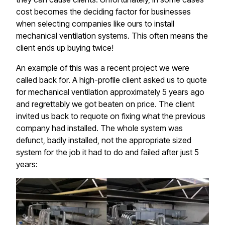
cost becomes the deciding factor for businesses
when selecting companies like ours to install
mechanical ventilation systems. This often means the
client ends up buying twice!​​​​‌ ‍ ​‍​‍‌‍ ‌ ​‍‌‍‍‌‌‍‌ ‌‍‍‌‌‍ ‍​‍​‍​ ‍‍​‍​‍‌ ​ ‌‍​‌‌‍ ‍‌‍‍‌‌ ‌​‌ ‍‌​‍ ‍‌‍‍‌‌‍ ​‍​‍​‍ ​​‍​‍‌‍‍​‌ ​‍‌‍‌‌‌‍‌‍​‍​‍​ ‍‍​‍​‍​‍ ‌‍​‌‌‍‌​‌‍ ‌‌‍‍‌‌‍ ‍​‍ ‌‍‍‌‌‍ ‍‌ ‌​‌‍‌‌‌‍ ‍‌ ‌​​‍ ‌‍‌‌‌‍‌​‌‍‍‌‌ ‌​​‍ ‌‍ ‌‌‍ ‌‍‌​‌‍‌‌​ ‌‌ ​​‌ ​‍‌‍‌‌‌ ​ ‌‍‌‌‌‍ ‍‌ ‌​‌‍​‌‌ ‌​‌‍‍‌‌‍ ‌‍ ‍​ ‍ ‌‍‍‌‌‍‌​​ ‌​ ‌‍​ ‌​​ ‍‌‌‍​‌‌‍​ ​ ‌ ​ ‍​​ ​ ​‍ ‌‌‍​ ​ ​​​ ‌‌​ ‌​​‍ ‌​ ‌​‌‍‌​​ ‍​​ ‍‌​‍ ‌​ ‍‌​ ‌‌‌‍​‌​ ​​​‍ ‌​ ‌‌‌‍‌‌​ ​‍​ ‌​​ ‍‌​ ​‌​ ‌ ‌‍‌‍​ ‌​​ ‍​​ ‍‌​ ‌‌​ ‍ ‌ ‌​‌ ‍‌‌ ​​‌‍‌‌​ ‌‌ ​​‌‍ ‌ ​ ‌ ‌​​ ‍ ‌ ​​‌‍​‌‌ ‌​‌‍‍​​ ‌‌‍​ ‌‍ ‌‍ ‍‌ ‌​‌‍‌‌‌‍ ‍‌ ‌​​‍‌‌​ ‌‌‌​​‍‌‌ ‌‍‍ ‌‍‌‌‌ ‍‌​‍‌‌​ ​ ‌​‌​​‍‌‌​ ​ ‌​‌​​‍‌‌​ ​‍​ ​‍‌‍​ ‌‍​ ‌‍​‌​ ​‌‌‍​‍​ ‍‌‌‍​ ‌‍​‌‌‍​ ‌‍​ ​ ​‌‌‍‌‍​‍‌‌​ ​‍​ ​‍​‍‌‌​ ‌‌‌​‌​​‍ ‍‌‍​ ‌‍‍​‌‍‍‌‌‍ ​‌‍‌​‌ ​‍‌‍‌‌‌‍ ‍​‍‌‌​ ‌‌‌​​‍‌‌ ‌‍‍ ‌‍‌‌‌ ‍‌​‍‌‌​ ​ ‌​‌​​‍‌‌​ ​ ‌​‌​​‍‌‌​ ​‍​ ​‍‌‍‌​​ ​‌‌‍‌‍​ ‌ ​ ‌ ​ ‌‌‌‍‌‌‌‍‌‍​ ‍‌​ ‌​‌‍​‍​ ​ ​‍‌‌​ ​‍​ ​‍​‍‌‌​ ‌‌‌​‌​​‍ ‍‌ ‌​‌‍‌‌‌ ‍​‌ ‌​​ ‌‍​‍‌‍​‌‌ ​ ‌‍‌‌‌‌‌‌‌ ​‍‌‍ ​​ ‌​‍‌‌​ ​‍‌​‌‍‌‍​‌‌‍‌​‌‍ ‌‌‍‍‌‌‍ ‍​‍‌‍‌‍‍‌‌‍‌​​ ‌​ ‌‍​ ‌​​ ‍‌‌‍​‌‌‍​ ​ ‌ ​ ‍​​ ​ ​‍ ‌‌‍​ ​ ​​​ ‌‌​ ‌​​‍ ‌​ ‌​‌‍‌​​ ‍​​ ‍‌​‍ ‌​ ‍‌​ ‌‌‌‍​‌​ ​​​‍ ‌​ ‌‌‌‍‌‌​ ​‍​ ‌​​ ‍‌​ ​‌​ ‌ ‌‍‌‍​ ‌​​ ‍​​ ‍‌​ ‌‌​‍‌‍‌ ‌​‌ ‍‌‌ ​​‌‍‌‌​ ‌‌ ​​‌‍ ‌ ​ ‌ ‌​​‍‌‍‌ ​​‌‍​‌‌ ‌​‌‍‍​​ ‌‌‍​ ‌‍ ‌‍ ‍‌ ‌​‌‍‌‌‌‍ ‍‌ ‌​​‍‌‌​ ‌‌‌​​‍‌‌ ‌‍‍ ‌‍‌‌‌ ‍‌​‍‌‌​ ​ ‌​‌​​‍‌‌​ ​ ‌​‌​​‍‌‌​ ​‍​ ​‍‌‍​ ‌‍​ ‌‍​‌​ ​‌‌‍​‍​ ‍‌‌‍​ ‌‍​‌‌‍​ ‌‍​ ​ ​‌‌‍‌‍​‍‌‌​ ​‍​ ​‍​‍‌‌​ ‌‌‌​‌​​‍ ‍‌‍​ ‌‍‍​‌‍‍‌‌‍ ​‌‍‌​‌ ​‍‌‍‌‌‌‍ ‍​‍‌‌​ ‌‌‌​​‍‌‌ ‌‍‍ ‌‍‌‌‌ ‍‌​‍‌‌​ ​ ‌​‌​​‍‌‌​ ​ ‌​‌​​‍‌‌​ ​‍​ ​‍‌‍‌​​ ​‌‌‍‌‍​ ‌ ​ ‌ ​ ‌‌‌‍‌‌‌‍‌‍​ ‍‌​ ‌​‌‍​‍​ ​ ​‍‌‌​ ​‍​ ​‍​‍‌‌​ ‌‌‌​‌​​‍ ‍‌ ‌​‌‍‌‌‌ ‍​‌ ‌​​‍​‍‌ ‌
An example of this was a recent project we were
called back for. A high-profile client asked us to quote
for mechanical ventilation approximately 5 years ago
and regrettably we got beaten on price. The client
invited us back to requote on fixing what the previous
company had installed. The whole system was
defunct, badly installed, not the appropriate sized
system for the job it had to do and failed after just 5
years:​​​​‌ ‍ ​‍​‍‌‍ ‌ ​‍‌‍‍‌‌‍‌ ‌‍‍‌‌‍ ‍​‍​‍​ ‍‍​‍​‍‌ ​ ‌‍​‌‌‍ ‍‌‍‍‌‌ ‌​‌ ‍‌​‍ ‍‌‍‍‌‌‍ ​‍​‍​‍ ​​‍​‍‌‍‍​‌ ​‍‌‍‌‌‌‍‌‍​‍​‍​ ‍‍​‍​‍​‍ ‌‍​‌‌‍‌​‌‍ ‌‌‍‍‌‌‍ ‍​‍ ‌‍‍‌‌‍ ‍‌ ‌​‌‍‌‌‌‍ ‍‌ ‌​​‍ ‌‍‌‌‌‍‌​‌‍‍‌‌ ‌​​‍ ‌‍ ‌‌‍ ‌‍‌​‌‍‌‌​ ‌‌ ​​‌ ​‍‌‍‌‌‌ ​ ‌‍‌‌‌‍ ‍‌ ‌​‌‍​‌‌ ‌​‌‍‍‌‌‍ ‌‍ ‍​ ‍ ‌‍‍‌‌‍‌​​ ‌​ ‌‍​ ‌​​ ‍‌‌‍​‌‌‍​ ​ ‌ ​ ‍​​ ​ ​‍ ‌‌‍​ ​ ​​​ ‌‌​ ‌​​‍ ‌​ ‌​‌‍‌​​ ‍​​ ‍‌​‍ ‌​ ‍‌​ ‌‌‌‍​‌​ ​​​‍ ‌​ ‌‌‌‍‌‌​ ​‍​ ‌​​ ‍‌​ ​‌​ ‌ ‌‍‌‍​ ‌​​ ‍​​ ‍‌​ ‌‌​ ‍ ‌ ‌​‌ ‍‌‌ ​​‌‍‌‌​ ‌‌ ​​‌‍ ‌ ​ ‌ ‌​​ ‍ ‌ ​​‌‍​‌‌ ‌​‌‍‍​​ ‌‌‍​ ‌‍ ‌‍ ‍‌ ‌​‌‍‌‌‌‍ ‍‌ ‌​​‍‌‌​ ‌‌‌​​‍‌‌ ‌‍‍ ‌‍‌‌‌ ‍‌​‍‌‌​ ​ ‌​‌​​‍‌‌​ ​ ‌​‌​​‍‌‌​ ​‍​ ​‍​ ​‍​ ‌ ​ ‌​‌‍​‌​ ‌ ‌‍​‌​ ​‌​ ‌‍​ ‌​​ ​ ‌‍​ ‌‍‌‍​‍‌‌​ ​‍​ ​‍​‍‌‌​ ‌‌‌​‌​​‍ ‍‌‍​ ‌‍‍​‌‍‍‌‌‍ ​‌‍‌​‌ ​‍‌‍‌‌‌‍ ‍​‍‌‌​ ‌‌‌​​‍‌‌ ‌‍‍ ‌‍‌‌‌ ‍‌​‍‌‌​ ​ ‌​‌​​‍‌‌​ ​ ‌​‌​​‍‌‌​ ​‍​ ​‍​ ‌​‌‍‌‍‌‍​‌​ ‍‌‌‍‌‌‌‍​ ​ ​‍‌‍‌‌​ ​‍‌‍​ ​ ‍​​ ‍​​‍‌‌​ ​‍​ ​‍​‍‌‌​ ‌‌‌​‌​​‍ ‍‌ ‌​‌‍‌‌‌ ‍​‌ ‌​​ ‌‍​‍‌‍​‌‌ ​ ‌‍‌‌‌‌‌‌‌ ​‍‌‍ ​​ ‌​‍‌‌​ ​‍‌​‌‍‌‍​‌‌‍‌​‌‍ ‌‌‍‍‌‌‍ ‍​‍‌‍‌‍‍‌‌‍‌​​ ‌​ ‌‍​ ‌​​ ‍‌‌‍​‌‌‍​ ​ ‌ ​ ‍​​ ​ ​‍ ‌‌‍​ ​ ​​​ ‌‌​ ‌​​‍ ‌​ ‌​‌‍‌​​ ‍​​ ‍‌​‍ ‌​ ‍‌​ ‌‌‌‍​‌​ ​​​‍ ‌​ ‌‌‌‍‌‌​ ​‍​ ‌​​ ‍‌​ ​‌​ ‌ ‌‍‌‍​ ‌​​ ‍​​ ‍‌​ ‌‌​‍‌‍‌ ‌​‌ ‍‌‌ ​​‌‍‌‌​ ‌‌ ​​‌‍ ‌ ​ ‌ ‌​​‍‌‍‌ ​​‌‍​‌‌ ‌​‌‍‍​​ ‌‌‍​ ‌‍ ‌‍ ‍‌ ‌​‌‍‌‌‌‍ ‍‌ ‌​​‍‌‌​ ‌‌‌​​‍‌‌ ‌‍‍ ‌‍‌‌‌ ‍‌​‍‌‌​ ​ ‌​‌​​‍‌‌​ ​ ‌​‌​​‍‌‌​ ​‍​ ​‍​ ​‍​ ‌ ​ ‌​‌‍​‌​ ‌ ‌‍​‌​ ​‌​ ‌‍​ ‌​​ ​ ‌‍​ ‌‍‌‍​‍‌‌​ ​‍​ ​‍​‍‌‌​ ‌‌‌​‌​​‍ ‍‌‍​ ‌‍‍​‌‍‍‌‌‍ ​‌‍‌​‌ ​‍‌‍‌‌‌‍ ‍​‍‌‌​ ‌‌‌​​‍‌‌ ‌‍‍ ‌‍‌‌‌ ‍‌​‍‌‌​ ​ ‌​‌​​‍‌‌​ ​ ‌​‌​​‍‌‌​ ​‍​ ​‍​ ‌​‌‍‌‍‌‍​‌​ ‍‌‌‍‌‌‌‍​ ​ ​‍‌‍‌‌​ ​‍‌‍​ ​ ‍​​ ‍​​‍‌‌​ ​‍​ ​‍​‍‌‌​ ‌‌‌​‌​​‍ ‍‌ ‌​‌‍‌‌‌ ‍​‌ ‌​​‍​‍‌ ‌