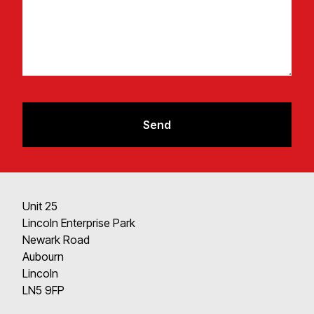
Send
Unit 25​​​​‌ ‍ ​‍​‍‌‍ ‌ ​‍‌‍‍‌‌‍‌ ‌‍‍‌‌‍ ‍​‍​‍​ ‍‍​‍​‍‌ ​ ‌‍​‌‌‍ ‍‌‍‍‌‌ ‌​‌ ‍‌​‍ ‍‌‍‍‌‌‍ ​‍​‍​‍ ​​‍​‍‌‍‍​‌ ​‍‌‍‌‌‌‍‌‍​‍​‍​ ‍‍​‍​‍​‍ ‌‍​‌‌‍‌​‌‍ ‌‌‍‍‌‌‍ ‍​‍ ‌‍‍‌‌‍ ‍‌ ‌​‌‍‌‌‌‍ ‍‌ ‌​​‍ ‌‍‌‌‌‍‌​‌‍‍‌‌ ‌​​‍ ‌‍ ‌‌‍ ‌‍‌​‌‍‌‌​ ‌‌ ​​‌ ​‍‌‍‌‌‌ ​ ‌‍‌‌‌‍ ‍‌ ‌​‌‍​‌‌ ‌​‌‍‍‌‌‍ ‌‍ ‍​ ‍ ‌‍‍‌‌‍‌​​ ‌‌‍‌ ‌‍ ​‌‍ ‌‍​‍‌‍​‌‌‍ ​‌‌​ ‌‍‌‌‌ ‌​‌ ‌​‌‍‍‌‌‍ ‍‌‍‌ ‌ ​ ​ ‍ ‌ ‌​‌ ‍‌‌ ​​‌‍‌‌​ ‌‌‍‌ ‌‍ ​‌‍ ‌‍​‍‌‍​‌‌‍ ​‌‌​ ‌‍‌‌‌ ‌​‌ ‌​‌‍‍‌‌‍ ‍‌‍‌ ‌ ​ ​ ‍ ‌ ​​‌‍​‌‌ ‌​‌‍‍​​ ‌‌‍​‌‌‍‌​‌‍‌​‌ ​‍‌‍‌‌‌ ​ ‌ ​ ​‍‌‌​ ‌‌‌​​‍‌‌ ‌‍‍ ‌‍‌‌‌ ‍‌​‍‌‌​ ​ ‌​‌​​‍‌‌​ ​ ‌​‌​​‍‌‌​ ​‍​ ​‍​ ​‍​ ​​​ ​​‌‍‌‌​ ‌‌‌‍‌‌‌‍​‍‌‍‌​‌‍​‍​ ​​​ ​‌​ ​​​‍‌‌​ ​‍​ ​‍​‍‌‌​ ‌‌‌​‌​​‍ ‍‌‍​ ‌‍‍​‌‍‍‌‌‍ ​‌‍‌​‌ ​‍‌‍‌‌‌‍ ‍​‍‌‌​ ‌‌‌​​‍‌‌ ‌‍‍ ‌‍‌‌‌ ‍‌​‍‌‌​ ​ ‌​‌​​‍‌‌​ ​ ‌​‌​​‍‌‌​ ​‍​ ​‍‌‍‌‌​ ‍​​ ​‌‌‍‌​​ ​ ​ ‌‍​ ​‌​ ‍‌​ ‌‌​ ‌‌‌‍​‍​ ​‍​‍‌‌​ ​‍​ ​‍​‍‌‌​ ‌‌‌​‌​​‍ ‍‌ ‌​‌‍‌‌‌ ‍​‌ ‌​​ ‌‍​‍‌‍​‌‌ ​ ‌‍‌‌‌‌‌‌‌ ​‍‌‍ ​​ ‌​‍‌‌​ ​‍‌​‌‍‌‍​‌‌‍‌​‌‍ ‌‌‍‍‌‌‍ ‍​‍‌‍‌‍‍‌‌‍‌​​ ‌‌‍‌ ‌‍ ​‌‍ ‌‍​‍‌‍​‌‌‍ ​‌‌​ ‌‍‌‌‌ ‌​‌ ‌​‌‍‍‌‌‍ ‍‌‍‌ ‌ ​ ​‍‌‍‌ ‌​‌ ‍‌‌ ​​‌‍‌‌​ ‌‌‍‌ ‌‍ ​‌‍ ‌‍​‍‌‍​‌‌‍ ​‌‌​ ‌‍‌‌‌ ‌​‌ ‌​‌‍‍‌‌‍ ‍‌‍‌ ‌ ​ ​‍‌‍‌ ​​‌‍​‌‌ ‌​‌‍‍​​ ‌‌‍​‌‌‍‌​‌‍‌​‌ ​‍‌‍‌‌‌ ​ ‌ ​ ​‍‌‌​ ‌‌‌​​‍‌‌ ‌‍‍ ‌‍‌‌‌ ‍‌​‍‌‌​ ​ ‌​‌​​‍‌‌​ ​ ‌​‌​​‍‌‌​ ​‍​ ​‍​ ​‍​ ​​​ ​​‌‍‌‌​ ‌‌‌‍‌‌‌‍​‍‌‍‌​‌‍​‍​ ​​​ ​‌​ ​​​‍‌‌​ ​‍​ ​‍​‍‌‌​ ‌‌‌​‌​​‍ ‍‌‍​ ‌‍‍​‌‍‍‌‌‍ ​‌‍‌​‌ ​‍‌‍‌‌‌‍ ‍​‍‌‌​ ‌‌‌​​‍‌‌ ‌‍‍ ‌‍‌‌‌ ‍‌​‍‌‌​ ​ ‌​‌​​‍‌‌​ ​ ‌​‌​​‍‌‌​ ​‍​ ​‍‌‍‌‌​ ‍​​ ​‌‌‍‌​​ ​ ​ ‌‍​ ​‌​ ‍‌​ ‌‌​ ‌‌‌‍​‍​ ​‍​‍‌‌​ ​‍​ ​‍​‍‌‌​ ‌‌‌​‌​​‍ ‍‌ ‌​‌‍‌‌‌ ‍​‌ ‌​​‍​‍‌ ‌
Lincoln Enterprise Park​​​​‌ ‍ ​‍​‍‌‍ ‌ ​‍‌‍‍‌‌‍‌ ‌‍‍‌‌‍ ‍​‍​‍​ ‍‍​‍​‍‌ ​ ‌‍​‌‌‍ ‍‌‍‍‌‌ ‌​‌ ‍‌​‍ ‍‌‍‍‌‌‍ ​‍​‍​‍ ​​‍​‍‌‍‍​‌ ​‍‌‍‌‌‌‍‌‍​‍​‍​ ‍‍​‍​‍​‍ ‌‍​‌‌‍‌​‌‍ ‌‌‍‍‌‌‍ ‍​‍ ‌‍‍‌‌‍ ‍‌ ‌​‌‍‌‌‌‍ ‍‌ ‌​​‍ ‌‍‌‌‌‍‌​‌‍‍‌‌ ‌​​‍ ‌‍ ‌‌‍ ‌‍‌​‌‍‌‌​ ‌‌ ​​‌ ​‍‌‍‌‌‌ ​ ‌‍‌‌‌‍ ‍‌ ‌​‌‍​‌‌ ‌​‌‍‍‌‌‍ ‌‍ ‍​ ‍ ‌‍‍‌‌‍‌​​ ‌‌‍‌ ‌‍ ​‌‍ ‌‍​‍‌‍​‌‌‍ ​‌‌​ ‌‍‌‌‌ ‌​‌ ‌​‌‍‍‌‌‍ ‍‌‍‌ ‌ ​ ​ ‍ ‌ ‌​‌ ‍‌‌ ​​‌‍‌‌​ ‌‌‍‌ ‌‍ ​‌‍ ‌‍​‍‌‍​‌‌‍ ​‌‌​ ‌‍‌‌‌ ‌​‌ ‌​‌‍‍‌‌‍ ‍‌‍‌ ‌ ​ ​ ‍ ‌ ​​‌‍​‌‌ ‌​‌‍‍​​ ‌‌‍​‌‌‍‌​‌‍‌​‌ ​‍‌‍‌‌‌ ​ ‌ ​ ​‍‌‌​ ‌‌‌​​‍‌‌ ‌‍‍ ‌‍‌‌‌ ‍‌​‍‌‌​ ​ ‌​‌​​‍‌‌​ ​ ‌​‌​​‍‌‌​ ​‍​ ​‍​ ​ ​ ​ ‌‍‌​​ ​ ​ ‍‌​ ​ ‌‍‌‍​ ‌​​ ​‍‌‍​‌​ ‍‌​ ​‌​‍‌‌​ ​‍​ ​‍​‍‌‌​ ‌‌‌​‌​​‍ ‍‌‍​ ‌‍‍​‌‍‍‌‌‍ ​‌‍‌​‌ ​‍‌‍‌‌‌‍ ‍​‍‌‌​ ‌‌‌​​‍‌‌ ‌‍‍ ‌‍‌‌‌ ‍‌​‍‌‌​ ​ ‌​‌​​‍‌‌​ ​ ‌​‌​​‍‌‌​ ​‍​ ​‍‌‍‌‌​ ​​‌‍‌‍​ ‍​​ ​‍‌‍​‍​ ‌‍‌‍​‌​ ​​​ ‍‌​ ‌‌‌‍‌‍​‍‌‌​ ​‍​ ​‍​‍‌‌​ ‌‌‌​‌​​‍ ‍‌ ‌​‌‍‌‌‌ ‍​‌ ‌​​ ‌‍​‍‌‍​‌‌ ​ ‌‍‌‌‌‌‌‌‌ ​‍‌‍ ​​ ‌​‍‌‌​ ​‍‌​‌‍‌‍​‌‌‍‌​‌‍ ‌‌‍‍‌‌‍ ‍​‍‌‍‌‍‍‌‌‍‌​​ ‌‌‍‌ ‌‍ ​‌‍ ‌‍​‍‌‍​‌‌‍ ​‌‌​ ‌‍‌‌‌ ‌​‌ ‌​‌‍‍‌‌‍ ‍‌‍‌ ‌ ​ ​‍‌‍‌ ‌​‌ ‍‌‌ ​​‌‍‌‌​ ‌‌‍‌ ‌‍ ​‌‍ ‌‍​‍‌‍​‌‌‍ ​‌‌​ ‌‍‌‌‌ ‌​‌ ‌​‌‍‍‌‌‍ ‍‌‍‌ ‌ ​ ​‍‌‍‌ ​​‌‍​‌‌ ‌​‌‍‍​​ ‌‌‍​‌‌‍‌​‌‍‌​‌ ​‍‌‍‌‌‌ ​ ‌ ​ ​‍‌‌​ ‌‌‌​​‍‌‌ ‌‍‍ ‌‍‌‌‌ ‍‌​‍‌‌​ ​ ‌​‌​​‍‌‌​ ​ ‌​‌​​‍‌‌​ ​‍​ ​‍​ ​ ​ ​ ‌‍‌​​ ​ ​ ‍‌​ ​ ‌‍‌‍​ ‌​​ ​‍‌‍​‌​ ‍‌​ ​‌​‍‌‌​ ​‍​ ​‍​‍‌‌​ ‌‌‌​‌​​‍ ‍‌‍​ ‌‍‍​‌‍‍‌‌‍ ​‌‍‌​‌ ​‍‌‍‌‌‌‍ ‍​‍‌‌​ ‌‌‌​​‍‌‌ ‌‍‍ ‌‍‌‌‌ ‍‌​‍‌‌​ ​ ‌​‌​​‍‌‌​ ​ ‌​‌​​‍‌‌​ ​‍​ ​‍‌‍‌‌​ ​​‌‍‌‍​ ‍​​ ​‍‌‍​‍​ ‌‍‌‍​‌​ ​​​ ‍‌​ ‌‌‌‍‌‍​‍‌‌​ ​‍​ ​‍​‍‌‌​ ‌‌‌​‌​​‍ ‍‌ ‌​‌‍‌‌‌ ‍​‌ ‌​​‍​‍‌ ‌
Newark Road​​​​‌ ‍ ​‍​‍‌‍ ‌ ​‍‌‍‍‌‌‍‌ ‌‍‍‌‌‍ ‍​‍​‍​ ‍‍​‍​‍‌ ​ ‌‍​‌‌‍ ‍‌‍‍‌‌ ‌​‌ ‍‌​‍ ‍‌‍‍‌‌‍ ​‍​‍​‍ ​​‍​‍‌‍‍​‌ ​‍‌‍‌‌‌‍‌‍​‍​‍​ ‍‍​‍​‍​‍ ‌‍​‌‌‍‌​‌‍ ‌‌‍‍‌‌‍ ‍​‍ ‌‍‍‌‌‍ ‍‌ ‌​‌‍‌‌‌‍ ‍‌ ‌​​‍ ‌‍‌‌‌‍‌​‌‍‍‌‌ ‌​​‍ ‌‍ ‌‌‍ ‌‍‌​‌‍‌‌​ ‌‌ ​​‌ ​‍‌‍‌‌‌ ​ ‌‍‌‌‌‍ ‍‌ ‌​‌‍​‌‌ ‌​‌‍‍‌‌‍ ‌‍ ‍​ ‍ ‌‍‍‌‌‍‌​​ ‌‌‍‌ ‌‍ ​‌‍ ‌‍​‍‌‍​‌‌‍ ​‌‌​ ‌‍‌‌‌ ‌​‌ ‌​‌‍‍‌‌‍ ‍‌‍‌ ‌ ​ ​ ‍ ‌ ‌​‌ ‍‌‌ ​​‌‍‌‌​ ‌‌‍‌ ‌‍ ​‌‍ ‌‍​‍‌‍​‌‌‍ ​‌‌​ ‌‍‌‌‌ ‌​‌ ‌​‌‍‍‌‌‍ ‍‌‍‌ ‌ ​ ​ ‍ ‌ ​​‌‍​‌‌ ‌​‌‍‍​​ ‌‌‍​‌‌‍‌​‌‍‌​‌ ​‍‌‍‌‌‌ ​ ‌ ​ ​‍‌‌​ ‌‌‌​​‍‌‌ ‌‍‍ ‌‍‌‌‌ ‍‌​‍‌‌​ ​ ‌​‌​​‍‌‌​ ​ ‌​‌​​‍‌‌​ ​‍​ ​‍​ ‍​​ ‌ ‌‍‌‍‌‍​‌‌‍​‌​ ​‍​ ​ ​ ‌‍​ ‍‌​ ‌​​ ‌ ​ ​‍​‍‌‌​ ​‍​ ​‍​‍‌‌​ ‌‌‌​‌​​‍ ‍‌‍​ ‌‍‍​‌‍‍‌‌‍ ​‌‍‌​‌ ​‍‌‍‌‌‌‍ ‍​‍‌‌​ ‌‌‌​​‍‌‌ ‌‍‍ ‌‍‌‌‌ ‍‌​‍‌‌​ ​ ‌​‌​​‍‌‌​ ​ ‌​‌​​‍‌‌​ ​‍​ ​‍‌‍‌‌‌‍‌‌‌‍‌​​ ​‍​ ‌‍​ ‍​​ ​‌‌‍​‍‌‍​‍‌‍​‍​ ​‌‌‍​‍​‍‌‌​ ​‍​ ​‍​‍‌‌​ ‌‌‌​‌​​‍ ‍‌ ‌​‌‍‌‌‌ ‍​‌ ‌​​ ‌‍​‍‌‍​‌‌ ​ ‌‍‌‌‌‌‌‌‌ ​‍‌‍ ​​ ‌​‍‌‌​ ​‍‌​‌‍‌‍​‌‌‍‌​‌‍ ‌‌‍‍‌‌‍ ‍​‍‌‍‌‍‍‌‌‍‌​​ ‌‌‍‌ ‌‍ ​‌‍ ‌‍​‍‌‍​‌‌‍ ​‌‌​ ‌‍‌‌‌ ‌​‌ ‌​‌‍‍‌‌‍ ‍‌‍‌ ‌ ​ ​‍‌‍‌ ‌​‌ ‍‌‌ ​​‌‍‌‌​ ‌‌‍‌ ‌‍ ​‌‍ ‌‍​‍‌‍​‌‌‍ ​‌‌​ ‌‍‌‌‌ ‌​‌ ‌​‌‍‍‌‌‍ ‍‌‍‌ ‌ ​ ​‍‌‍‌ ​​‌‍​‌‌ ‌​‌‍‍​​ ‌‌‍​‌‌‍‌​‌‍‌​‌ ​‍‌‍‌‌‌ ​ ‌ ​ ​‍‌‌​ ‌‌‌​​‍‌‌ ‌‍‍ ‌‍‌‌‌ ‍‌​‍‌‌​ ​ ‌​‌​​‍‌‌​ ​ ‌​‌​​‍‌‌​ ​‍​ ​‍​ ‍​​ ‌ ‌‍‌‍‌‍​‌‌‍​‌​ ​‍​ ​ ​ ‌‍​ ‍‌​ ‌​​ ‌ ​ ​‍​‍‌‌​ ​‍​ ​‍​‍‌‌​ ‌‌‌​‌​​‍ ‍‌‍​ ‌‍‍​‌‍‍‌‌‍ ​‌‍‌​‌ ​‍‌‍‌‌‌‍ ‍​‍‌‌​ ‌‌‌​​‍‌‌ ‌‍‍ ‌‍‌‌‌ ‍‌​‍‌‌​ ​ ‌​‌​​‍‌‌​ ​ ‌​‌​​‍‌‌​ ​‍​ ​‍‌‍‌‌‌‍‌‌‌‍‌​​ ​‍​ ‌‍​ ‍​​ ​‌‌‍​‍‌‍​‍‌‍​‍​ ​‌‌‍​‍​‍‌‌​ ​‍​ ​‍​‍‌‌​ ‌‌‌​‌​​‍ ‍‌ ‌​‌‍‌‌‌ ‍​‌ ‌​​‍​‍‌ ‌
Aubourn​​​​‌ ‍ ​‍​‍‌‍ ‌ ​‍‌‍‍‌‌‍‌ ‌‍‍‌‌‍ ‍​‍​‍​ ‍‍​‍​‍‌ ​ ‌‍​‌‌‍ ‍‌‍‍‌‌ ‌​‌ ‍‌​‍ ‍‌‍‍‌‌‍ ​‍​‍​‍ ​​‍​‍‌‍‍​‌ ​‍‌‍‌‌‌‍‌‍​‍​‍​ ‍‍​‍​‍​‍ ‌‍​‌‌‍‌​‌‍ ‌‌‍‍‌‌‍ ‍​‍ ‌‍‍‌‌‍ ‍‌ ‌​‌‍‌‌‌‍ ‍‌ ‌​​‍ ‌‍‌‌‌‍‌​‌‍‍‌‌ ‌​​‍ ‌‍ ‌‌‍ ‌‍‌​‌‍‌‌​ ‌‌ ​​‌ ​‍‌‍‌‌‌ ​ ‌‍‌‌‌‍ ‍‌ ‌​‌‍​‌‌ ‌​‌‍‍‌‌‍ ‌‍ ‍​ ‍ ‌‍‍‌‌‍‌​​ ‌‌‍‌ ‌‍ ​‌‍ ‌‍​‍‌‍​‌‌‍ ​‌‌​ ‌‍‌‌‌ ‌​‌ ‌​‌‍‍‌‌‍ ‍‌‍‌ ‌ ​ ​ ‍ ‌ ‌​‌ ‍‌‌ ​​‌‍‌‌​ ‌‌‍‌ ‌‍ ​‌‍ ‌‍​‍‌‍​‌‌‍ ​‌‌​ ‌‍‌‌‌ ‌​‌ ‌​‌‍‍‌‌‍ ‍‌‍‌ ‌ ​ ​ ‍ ‌ ​​‌‍​‌‌ ‌​‌‍‍​​ ‌‌‍​‌‌‍‌​‌‍‌​‌ ​‍‌‍‌‌‌ ​ ‌ ​ ​‍‌‌​ ‌‌‌​​‍‌‌ ‌‍‍ ‌‍‌‌‌ ‍‌​‍‌‌​ ​ ‌​‌​​‍‌‌​ ​ ‌​‌​​‍‌‌​ ​‍​ ​‍​ ‌‌​ ​‍​ ‌ ​ ‍​‌‍​‍‌‍‌‌​ ​ ‌‍‌‍​ ‌​​ ‌ ​ ​‍‌‍‌‍​‍‌‌​ ​‍​ ​‍​‍‌‌​ ‌‌‌​‌​​‍ ‍‌‍​ ‌‍‍​‌‍‍‌‌‍ ​‌‍‌​‌ ​‍‌‍‌‌‌‍ ‍​‍‌‌​ ‌‌‌​​‍‌‌ ‌‍‍ ‌‍‌‌‌ ‍‌​‍‌‌​ ​ ‌​‌​​‍‌‌​ ​ ‌​‌​​‍‌‌​ ​‍​ ​‍​ ​ ​ ​​‌‍​‍‌‍​‌‌‍‌‍​ ‌‌​ ‌ ​ ‍‌​ ‍​​ ‌‌‌‍​ ‌‍‌‍​‍‌‌​ ​‍​ ​‍​‍‌‌​ ‌‌‌​‌​​‍ ‍‌ ‌​‌‍‌‌‌ ‍​‌ ‌​​ ‌‍​‍‌‍​‌‌ ​ ‌‍‌‌‌‌‌‌‌ ​‍‌‍ ​​ ‌​‍‌‌​ ​‍‌​‌‍‌‍​‌‌‍‌​‌‍ ‌‌‍‍‌‌‍ ‍​‍‌‍‌‍‍‌‌‍‌​​ ‌‌‍‌ ‌‍ ​‌‍ ‌‍​‍‌‍​‌‌‍ ​‌‌​ ‌‍‌‌‌ ‌​‌ ‌​‌‍‍‌‌‍ ‍‌‍‌ ‌ ​ ​‍‌‍‌ ‌​‌ ‍‌‌ ​​‌‍‌‌​ ‌‌‍‌ ‌‍ ​‌‍ ‌‍​‍‌‍​‌‌‍ ​‌‌​ ‌‍‌‌‌ ‌​‌ ‌​‌‍‍‌‌‍ ‍‌‍‌ ‌ ​ ​‍‌‍‌ ​​‌‍​‌‌ ‌​‌‍‍​​ ‌‌‍​‌‌‍‌​‌‍‌​‌ ​‍‌‍‌‌‌ ​ ‌ ​ ​‍‌‌​ ‌‌‌​​‍‌‌ ‌‍‍ ‌‍‌‌‌ ‍‌​‍‌‌​ ​ ‌​‌​​‍‌‌​ ​ ‌​‌​​‍‌‌​ ​‍​ ​‍​ ‌‌​ ​‍​ ‌ ​ ‍​‌‍​‍‌‍‌‌​ ​ ‌‍‌‍​ ‌​​ ‌ ​ ​‍‌‍‌‍​‍‌‌​ ​‍​ ​‍​‍‌‌​ ‌‌‌​‌​​‍ ‍‌‍​ ‌‍‍​‌‍‍‌‌‍ ​‌‍‌​‌ ​‍‌‍‌‌‌‍ ‍​‍‌‌​ ‌‌‌​​‍‌‌ ‌‍‍ ‌‍‌‌‌ ‍‌​‍‌‌​ ​ ‌​‌​​‍‌‌​ ​ ‌​‌​​‍‌‌​ ​‍​ ​‍​ ​ ​ ​​‌‍​‍‌‍​‌‌‍‌‍​ ‌‌​ ‌ ​ ‍‌​ ‍​​ ‌‌‌‍​ ‌‍‌‍​‍‌‌​ ​‍​ ​‍​‍‌‌​ ‌‌‌​‌​​‍ ‍‌ ‌​‌‍‌‌‌ ‍​‌ ‌​​‍​‍‌ ‌
Lincoln​​​​‌ ‍ ​‍​‍‌‍ ‌ ​‍‌‍‍‌‌‍‌ ‌‍‍‌‌‍ ‍​‍​‍​ ‍‍​‍​‍‌ ​ ‌‍​‌‌‍ ‍‌‍‍‌‌ ‌​‌ ‍‌​‍ ‍‌‍‍‌‌‍ ​‍​‍​‍ ​​‍​‍‌‍‍​‌ ​‍‌‍‌‌‌‍‌‍​‍​‍​ ‍‍​‍​‍​‍ ‌‍​‌‌‍‌​‌‍ ‌‌‍‍‌‌‍ ‍​‍ ‌‍‍‌‌‍ ‍‌ ‌​‌‍‌‌‌‍ ‍‌ ‌​​‍ ‌‍‌‌‌‍‌​‌‍‍‌‌ ‌​​‍ ‌‍ ‌‌‍ ‌‍‌​‌‍‌‌​ ‌‌ ​​‌ ​‍‌‍‌‌‌ ​ ‌‍‌‌‌‍ ‍‌ ‌​‌‍​‌‌ ‌​‌‍‍‌‌‍ ‌‍ ‍​ ‍ ‌‍‍‌‌‍‌​​ ‌‌‍‌ ‌‍ ​‌‍ ‌‍​‍‌‍​‌‌‍ ​‌‌​ ‌‍‌‌‌ ‌​‌ ‌​‌‍‍‌‌‍ ‍‌‍‌ ‌ ​ ​ ‍ ‌ ‌​‌ ‍‌‌ ​​‌‍‌‌​ ‌‌‍‌ ‌‍ ​‌‍ ‌‍​‍‌‍​‌‌‍ ​‌‌​ ‌‍‌‌‌ ‌​‌ ‌​‌‍‍‌‌‍ ‍‌‍‌ ‌ ​ ​ ‍ ‌ ​​‌‍​‌‌ ‌​‌‍‍​​ ‌‌‍​‌‌‍‌​‌‍‌​‌ ​‍‌‍‌‌‌ ​ ‌ ​ ​‍‌‌​ ‌‌‌​​‍‌‌ ‌‍‍ ‌‍‌‌‌ ‍‌​‍‌‌​ ​ ‌​‌​​‍‌‌​ ​ ‌​‌​​‍‌‌​ ​‍​ ​‍​ ‍‌​ ‌ ​ ‌‌‌‍‌‌​ ‌‌​ ‌‍‌‍​‍‌‍‌​‌‍​ ​ ​‌​ ​‍‌‍‌‌​‍‌‌​ ​‍​ ​‍​‍‌‌​ ‌‌‌​‌​​‍ ‍‌‍​ ‌‍‍​‌‍‍‌‌‍ ​‌‍‌​‌ ​‍‌‍‌‌‌‍ ‍​‍‌‌​ ‌‌‌​​‍‌‌ ‌‍‍ ‌‍‌‌‌ ‍‌​‍‌‌​ ​ ‌​‌​​‍‌‌​ ​ ‌​‌​​‍‌‌​ ​‍​ ​‍​ ‍‌‌‍​‍​ ‌​​ ​ ​ ‍​​ ‌ ​ ‌‍‌‍‌‌​ ‍​​ ‍‌​ ‌‍‌‍‌‍​‍‌‌​ ​‍​ ​‍​‍‌‌​ ‌‌‌​‌​​‍ ‍‌ ‌​‌‍‌‌‌ ‍​‌ ‌​​ ‌‍​‍‌‍​‌‌ ​ ‌‍‌‌‌‌‌‌‌ ​‍‌‍ ​​ ‌​‍‌‌​ ​‍‌​‌‍‌‍​‌‌‍‌​‌‍ ‌‌‍‍‌‌‍ ‍​‍‌‍‌‍‍‌‌‍‌​​ ‌‌‍‌ ‌‍ ​‌‍ ‌‍​‍‌‍​‌‌‍ ​‌‌​ ‌‍‌‌‌ ‌​‌ ‌​‌‍‍‌‌‍ ‍‌‍‌ ‌ ​ ​‍‌‍‌ ‌​‌ ‍‌‌ ​​‌‍‌‌​ ‌‌‍‌ ‌‍ ​‌‍ ‌‍​‍‌‍​‌‌‍ ​‌‌​ ‌‍‌‌‌ ‌​‌ ‌​‌‍‍‌‌‍ ‍‌‍‌ ‌ ​ ​‍‌‍‌ ​​‌‍​‌‌ ‌​‌‍‍​​ ‌‌‍​‌‌‍‌​‌‍‌​‌ ​‍‌‍‌‌‌ ​ ‌ ​ ​‍‌‌​ ‌‌‌​​‍‌‌ ‌‍‍ ‌‍‌‌‌ ‍‌​‍‌‌​ ​ ‌​‌​​‍‌‌​ ​ ‌​‌​​‍‌‌​ ​‍​ ​‍​ ‍‌​ ‌ ​ ‌‌‌‍‌‌​ ‌‌​ ‌‍‌‍​‍‌‍‌​‌‍​ ​ ​‌​ ​‍‌‍‌‌​‍‌‌​ ​‍​ ​‍​‍‌‌​ ‌‌‌​‌​​‍ ‍‌‍​ ‌‍‍​‌‍‍‌‌‍ ​‌‍‌​‌ ​‍‌‍‌‌‌‍ ‍​‍‌‌​ ‌‌‌​​‍‌‌ ‌‍‍ ‌‍‌‌‌ ‍‌​‍‌‌​ ​ ‌​‌​​‍‌‌​ ​ ‌​‌​​‍‌‌​ ​‍​ ​‍​ ‍‌‌‍​‍​ ‌​​ ​ ​ ‍​​ ‌ ​ ‌‍‌‍‌‌​ ‍​​ ‍‌​ ‌‍‌‍‌‍​‍‌‌​ ​‍​ ​‍​‍‌‌​ ‌‌‌​‌​​‍ ‍‌ ‌​‌‍‌‌‌ ‍​‌ ‌​​‍​‍‌ ‌
LN5 9FP​​​​‌ ‍ ​‍​‍‌‍ ‌ ​‍‌‍‍‌‌‍‌ ‌‍‍‌‌‍ ‍​‍​‍​ ‍‍​‍​‍‌ ​ ‌‍​‌‌‍ ‍‌‍‍‌‌ ‌​‌ ‍‌​‍ ‍‌‍‍‌‌‍ ​‍​‍​‍ ​​‍​‍‌‍‍​‌ ​‍‌‍‌‌‌‍‌‍​‍​‍​ ‍‍​‍​‍​‍ ‌‍​‌‌‍‌​‌‍ ‌‌‍‍‌‌‍ ‍​‍ ‌‍‍‌‌‍ ‍‌ ‌​‌‍‌‌‌‍ ‍‌ ‌​​‍ ‌‍‌‌‌‍‌​‌‍‍‌‌ ‌​​‍ ‌‍ ‌‌‍ ‌‍‌​‌‍‌‌​ ‌‌ ​​‌ ​‍‌‍‌‌‌ ​ ‌‍‌‌‌‍ ‍‌ ‌​‌‍​‌‌ ‌​‌‍‍‌‌‍ ‌‍ ‍​ ‍ ‌‍‍‌‌‍‌​​ ‌‌‍‌ ‌‍ ​‌‍ ‌‍​‍‌‍​‌‌‍ ​‌‌​ ‌‍‌‌‌ ‌​‌ ‌​‌‍‍‌‌‍ ‍‌‍‌ ‌ ​ ​ ‍ ‌ ‌​‌ ‍‌‌ ​​‌‍‌‌​ ‌‌‍‌ ‌‍ ​‌‍ ‌‍​‍‌‍​‌‌‍ ​‌‌​ ‌‍‌‌‌ ‌​‌ ‌​‌‍‍‌‌‍ ‍‌‍‌ ‌ ​ ​ ‍ ‌ ​​‌‍​‌‌ ‌​‌‍‍​​ ‌‌‍​‌‌‍‌​‌‍‌​‌ ​‍‌‍‌‌‌ ​ ‌ ​ ​‍‌‌​ ‌‌‌​​‍‌‌ ‌‍‍ ‌‍‌‌‌ ‍‌​‍‌‌​ ​ ‌​‌​​‍‌‌​ ​ ‌​‌​​‍‌‌​ ​‍​ ​‍​ ‌‍​ ‍​​ ​​​ ​‍‌‍‌‌‌‍​‌‌‍‌​​ ​‌​ ‌​​ ​‍‌‍​‍​ ‍‌​‍‌‌​ ​‍​ ​‍​‍‌‌​ ‌‌‌​‌​​‍ ‍‌‍​ ‌‍‍​‌‍‍‌‌‍ ​‌‍‌​‌ ​‍‌‍‌‌‌‍ ‍​‍‌‌​ ‌‌‌​​‍‌‌ ‌‍‍ ‌‍‌‌‌ ‍‌​‍‌‌​ ​ ‌​‌​​‍‌‌​ ​ ‌​‌​​‍‌‌​ ​‍​ ​‍​ ​​‌‍​‌‌‍​‍​ ​ ​ ‌‍​ ‌‌‌‍‌‍​ ‍​​ ​‌‌‍​ ‌‍‌‍‌‍‌​​‍‌‌​ ​‍​ ​‍​‍‌‌​ ‌‌‌​‌​​‍ ‍‌ ‌​‌‍‌‌‌ ‍​‌ ‌​​ ‌‍​‍‌‍​‌‌ ​ ‌‍‌‌‌‌‌‌‌ ​‍‌‍ ​​ ‌​‍‌‌​ ​‍‌​‌‍‌‍​‌‌‍‌​‌‍ ‌‌‍‍‌‌‍ ‍​‍‌‍‌‍‍‌‌‍‌​​ ‌‌‍‌ ‌‍ ​‌‍ ‌‍​‍‌‍​‌‌‍ ​‌‌​ ‌‍‌‌‌ ‌​‌ ‌​‌‍‍‌‌‍ ‍‌‍‌ ‌ ​ ​‍‌‍‌ ‌​‌ ‍‌‌ ​​‌‍‌‌​ ‌‌‍‌ ‌‍ ​‌‍ ‌‍​‍‌‍​‌‌‍ ​‌‌​ ‌‍‌‌‌ ‌​‌ ‌​‌‍‍‌‌‍ ‍‌‍‌ ‌ ​ ​‍‌‍‌ ​​‌‍​‌‌ ‌​‌‍‍​​ ‌‌‍​‌‌‍‌​‌‍‌​‌ ​‍‌‍‌‌‌ ​ ‌ ​ ​‍‌‌​ ‌‌‌​​‍‌‌ ‌‍‍ ‌‍‌‌‌ ‍‌​‍‌‌​ ​ ‌​‌​​‍‌‌​ ​ ‌​‌​​‍‌‌​ ​‍​ ​‍​ ‌‍​ ‍​​ ​​​ ​‍‌‍‌‌‌‍​‌‌‍‌​​ ​‌​ ‌​​ ​‍‌‍​‍​ ‍‌​‍‌‌​ ​‍​ ​‍​‍‌‌​ ‌‌‌​‌​​‍ ‍‌‍​ ‌‍‍​‌‍‍‌‌‍ ​‌‍‌​‌ ​‍‌‍‌‌‌‍ ‍​‍‌‌​ ‌‌‌​​‍‌‌ ‌‍‍ ‌‍‌‌‌ ‍‌​‍‌‌​ ​ ‌​‌​​‍‌‌​ ​ ‌​‌​​‍‌‌​ ​‍​ ​‍​ ​​‌‍​‌‌‍​‍​ ​ ​ ‌‍​ ‌‌‌‍‌‍​ ‍​​ ​‌‌‍​ ‌‍‌‍‌‍‌​​‍‌‌​ ​‍​ ​‍​‍‌‌​ ‌‌‌​‌​​‍ ‍‌ ‌​‌‍‌‌‌ ‍​‌ ‌​​‍​‍‌ ‌