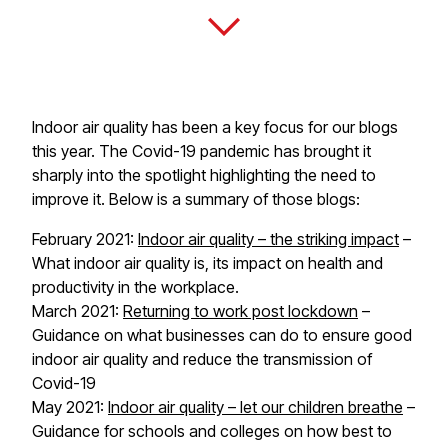
Indoor air quality has been a key focus for our blogs
this year. The Covid-19 pandemic has brought it
sharply into the spotlight highlighting the need to
improve it. Below is a summary of those blogs:​​​​‌ ‍ ​‍​‍‌‍ ‌ ​‍‌‍‍‌‌‍‌ ‌‍‍‌‌‍ ‍​‍​‍​ ‍‍​‍​‍‌ ​ ‌‍​‌‌‍ ‍‌‍‍‌‌ ‌​‌ ‍‌​‍ ‍‌‍‍‌‌‍ ​‍​‍​‍ ​​‍​‍‌‍‍​‌ ​‍‌‍‌‌‌‍‌‍​‍​‍​ ‍‍​‍​‍​‍ ‌‍​‌‌‍‌​‌‍ ‌‌‍‍‌‌‍ ‍​‍ ‌‍‍‌‌‍ ‍‌ ‌​‌‍‌‌‌‍ ‍‌ ‌​​‍ ‌‍‌‌‌‍‌​‌‍‍‌‌ ‌​​‍ ‌‍ ‌‌‍ ‌‍‌​‌‍‌‌​ ‌‌ ​​‌ ​‍‌‍‌‌‌ ​ ‌‍‌‌‌‍ ‍‌ ‌​‌‍​‌‌ ‌​‌‍‍‌‌‍ ‌‍ ‍​ ‍ ‌‍‍‌‌‍‌​​ ‌​ ‌‍​ ‌​​ ‍‌‌‍​‌‌‍​ ​ ‌ ​ ‍​​ ​ ​‍ ‌‌‍​ ​ ​​​ ‌‌​ ‌​​‍ ‌​ ‌​‌‍‌​​ ‍​​ ‍‌​‍ ‌​ ‍‌​ ‌‌‌‍​‌​ ​​​‍ ‌​ ‌‌‌‍‌‌​ ​‍​ ‌​​ ‍‌​ ​‌​ ‌ ‌‍‌‍​ ‌​​ ‍​​ ‍‌​ ‌‌​ ‍ ‌ ‌​‌ ‍‌‌ ​​‌‍‌‌​ ‌‌ ​​‌‍ ‌ ​ ‌ ‌​​ ‍ ‌ ​​‌‍​‌‌ ‌​‌‍‍​​ ‌‌‍​ ‌‍ ‌‍ ‍‌ ‌​‌‍‌‌‌‍ ‍‌ ‌​​‍‌‌​ ‌‌‌​​‍‌‌ ‌‍‍ ‌‍‌‌‌ ‍‌​‍‌‌​ ​ ‌​‌​​‍‌‌​ ​ ‌​‌​​‍‌‌​ ​‍​ ​‍‌‍‌‍‌‍‌​​ ​ ​ ‌​‌‍‌​​ ​‌​ ‍‌​ ‍‌​ ‍​​ ​​​ ‌​​ ​​​‍‌‌​ ​‍​ ​‍​‍‌‌​ ‌‌‌​‌​​‍ ‍‌‍​ ‌‍‍​‌‍‍‌‌‍ ​‌‍‌​‌ ​‍‌‍‌‌‌‍ ‍​‍‌‌​ ‌‌‌​​‍‌‌ ‌‍‍ ‌‍‌‌‌ ‍‌​‍‌‌​ ​ ‌​‌​​‍‌‌​ ​ ‌​‌​​‍‌‌​ ​‍​ ​‍‌‍​‍​ ‍‌​ ‌‍​ ‍‌‌‍‌‍​ ‌‍​ ‌ ‌‍​‍​ ​​‌‍‌‍​ ‌​​ ​‌​ ​​​‍‌‌​ ​‍​ ​‍​‍‌‌​ ‌‌‌​‌​​‍ ‍‌ ‌​‌‍‌‌‌ ‍​‌ ‌​​ ‌‍​‍‌‍​‌‌ ​ ‌‍‌‌‌‌‌‌‌ ​‍‌‍ ​​ ‌​‍‌‌​ ​‍‌​‌‍‌‍​‌‌‍‌​‌‍ ‌‌‍‍‌‌‍ ‍​‍‌‍‌‍‍‌‌‍‌​​ ‌​ ‌‍​ ‌​​ ‍‌‌‍​‌‌‍​ ​ ‌ ​ ‍​​ ​ ​‍ ‌‌‍​ ​ ​​​ ‌‌​ ‌​​‍ ‌​ ‌​‌‍‌​​ ‍​​ ‍‌​‍ ‌​ ‍‌​ ‌‌‌‍​‌​ ​​​‍ ‌​ ‌‌‌‍‌‌​ ​‍​ ‌​​ ‍‌​ ​‌​ ‌ ‌‍‌‍​ ‌​​ ‍​​ ‍‌​ ‌‌​‍‌‍‌ ‌​‌ ‍‌‌ ​​‌‍‌‌​ ‌‌ ​​‌‍ ‌ ​ ‌ ‌​​‍‌‍‌ ​​‌‍​‌‌ ‌​‌‍‍​​ ‌‌‍​ ‌‍ ‌‍ ‍‌ ‌​‌‍‌‌‌‍ ‍‌ ‌​​‍‌‌​ ‌‌‌​​‍‌‌ ‌‍‍ ‌‍‌‌‌ ‍‌​‍‌‌​ ​ ‌​‌​​‍‌‌​ ​ ‌​‌​​‍‌‌​ ​‍​ ​‍‌‍‌‍‌‍‌​​ ​ ​ ‌​‌‍‌​​ ​‌​ ‍‌​ ‍‌​ ‍​​ ​​​ ‌​​ ​​​‍‌‌​ ​‍​ ​‍​‍‌‌​ ‌‌‌​‌​​‍ ‍‌‍​ ‌‍‍​‌‍‍‌‌‍ ​‌‍‌​‌ ​‍‌‍‌‌‌‍ ‍​‍‌‌​ ‌‌‌​​‍‌‌ ‌‍‍ ‌‍‌‌‌ ‍‌​‍‌‌​ ​ ‌​‌​​‍‌‌​ ​ ‌​‌​​‍‌‌​ ​‍​ ​‍‌‍​‍​ ‍‌​ ‌‍​ ‍‌‌‍‌‍​ ‌‍​ ‌ ‌‍​‍​ ​​‌‍‌‍​ ‌​​ ​‌​ ​​​‍‌‌​ ​‍​ ​‍​‍‌‌​ ‌‌‌​‌​​‍ ‍‌ ‌​‌‍‌‌‌ ‍​‌ ‌​​‍​‍‌ ‌
February 2021: ​​​​‌ ‍ ​‍​‍‌‍ ‌ ​‍‌‍‍‌‌‍‌ ‌‍‍‌‌‍ ‍​‍​‍​ ‍‍​‍​‍‌ ​ ‌‍​‌‌‍ ‍‌‍‍‌‌ ‌​‌ ‍‌​‍ ‍‌‍‍‌‌‍ ​‍​‍​‍ ​​‍​‍‌‍‍​‌ ​‍‌‍‌‌‌‍‌‍​‍​‍​ ‍‍​‍​‍​‍ ‌‍​‌‌‍‌​‌‍ ‌‌‍‍‌‌‍ ‍​‍ ‌‍‍‌‌‍ ‍‌ ‌​‌‍‌‌‌‍ ‍‌ ‌​​‍ ‌‍‌‌‌‍‌​‌‍‍‌‌ ‌​​‍ ‌‍ ‌‌‍ ‌‍‌​‌‍‌‌​ ‌‌ ​​‌ ​‍‌‍‌‌‌ ​ ‌‍‌‌‌‍ ‍‌ ‌​‌‍​‌‌ ‌​‌‍‍‌‌‍ ‌‍ ‍​ ‍ ‌‍‍‌‌‍‌​​ ‌​ ‌‍​ ‌​​ ‍‌‌‍​‌‌‍​ ​ ‌ ​ ‍​​ ​ ​‍ ‌‌‍​ ​ ​​​ ‌‌​ ‌​​‍ ‌​ ‌​‌‍‌​​ ‍​​ ‍‌​‍ ‌​ ‍‌​ ‌‌‌‍​‌​ ​​​‍ ‌​ ‌‌‌‍‌‌​ ​‍​ ‌​​ ‍‌​ ​‌​ ‌ ‌‍‌‍​ ‌​​ ‍​​ ‍‌​ ‌‌​ ‍ ‌ ‌​‌ ‍‌‌ ​​‌‍‌‌​ ‌‌ ​​‌‍ ‌ ​ ‌ ‌​​ ‍ ‌ ​​‌‍​‌‌ ‌​‌‍‍​​ ‌‌‍​ ‌‍ ‌‍ ‍‌ ‌​‌‍‌‌‌‍ ‍‌ ‌​​‍‌‌​ ‌‌‌​​‍‌‌ ‌‍‍ ‌‍‌‌‌ ‍‌​‍‌‌​ ​ ‌​‌​​‍‌‌​ ​ ‌​‌​​‍‌‌​ ​‍​ ​‍​ ‌ ‌‍​ ‌‍​ ‌‍‌‍‌‍​ ​ ​‍​ ​‌​ ‌​​ ​​​ ‍‌​ ‌ ‌‍​‍​‍‌‌​ ​‍​ ​‍​‍‌‌​ ‌‌‌​‌​​‍ ‍‌‍​ ‌‍‍​‌‍‍‌‌‍ ​‌‍‌​‌ ​‍‌‍‌‌‌‍ ‍​‍‌‌​ ‌‌‌​​‍‌‌ ‌‍‍ ‌‍‌‌‌ ‍‌​‍‌‌​ ​ ‌​‌​​‍‌‌​ ​ ‌​‌​​‍‌‌​ ​‍​ ​‍​ ‍‌‌‍‌​​ ​ ‌‍​‌​ ​‍​ ‍​​ ‌‌‌‍​‍‌‍​‍​ ‌‍‌‍‌‌‌‍‌‍​ ​​​‍‌‌​ ​‍​ ​‍​‍‌‌​ ‌‌‌​‌​​‍ ‍‌ ‌​‌‍‌‌‌ ‍​‌ ‌​​ ‌‍​‍‌‍​‌‌ ​ ‌‍‌‌‌‌‌‌‌ ​‍‌‍ ​​ ‌​‍‌‌​ ​‍‌​‌‍‌‍​‌‌‍‌​‌‍ ‌‌‍‍‌‌‍ ‍​‍‌‍‌‍‍‌‌‍‌​​ ‌​ ‌‍​ ‌​​ ‍‌‌‍​‌‌‍​ ​ ‌ ​ ‍​​ ​ ​‍ ‌‌‍​ ​ ​​​ ‌‌​ ‌​​‍ ‌​ ‌​‌‍‌​​ ‍​​ ‍‌​‍ ‌​ ‍‌​ ‌‌‌‍​‌​ ​​​‍ ‌​ ‌‌‌‍‌‌​ ​‍​ ‌​​ ‍‌​ ​‌​ ‌ ‌‍‌‍​ ‌​​ ‍​​ ‍‌​ ‌‌​‍‌‍‌ ‌​‌ ‍‌‌ ​​‌‍‌‌​ ‌‌ ​​‌‍ ‌ ​ ‌ ‌​​‍‌‍‌ ​​‌‍​‌‌ ‌​‌‍‍​​ ‌‌‍​ ‌‍ ‌‍ ‍‌ ‌​‌‍‌‌‌‍ ‍‌ ‌​​‍‌‌​ ‌‌‌​​‍‌‌ ‌‍‍ ‌‍‌‌‌ ‍‌​‍‌‌​ ​ ‌​‌​​‍‌‌​ ​ ‌​‌​​‍‌‌​ ​‍​ ​‍​ ‌ ‌‍​ ‌‍​ ‌‍‌‍‌‍​ ​ ​‍​ ​‌​ ‌​​ ​​​ ‍‌​ ‌ ‌‍​‍​‍‌‌​ ​‍​ ​‍​‍‌‌​ ‌‌‌​‌​​‍ ‍‌‍​ ‌‍‍​‌‍‍‌‌‍ ​‌‍‌​‌ ​‍‌‍‌‌‌‍ ‍​‍‌‌​ ‌‌‌​​‍‌‌ ‌‍‍ ‌‍‌‌‌ ‍‌​‍‌‌​ ​ ‌​‌​​‍‌‌​ ​ ‌​‌​​‍‌‌​ ​‍​ ​‍​ ‍‌‌‍‌​​ ​ ‌‍​‌​ ​‍​ ‍​​ ‌‌‌‍​‍‌‍​‍​ ‌‍‌‍‌‌‌‍‌‍​ ​​​‍‌‌​ ​‍​ ​‍​‍‌‌​ ‌‌‌​‌​​‍ ‍‌ ‌​‌‍‌‌‌ ‍​‌ ‌​​‍​‍‌ ‌
Indoor air quality​​​​‌ ‍ ​‍​‍‌‍ ‌ ​‍‌‍‍‌‌‍‌ ‌‍‍‌‌‍ ‍​‍​‍​ ‍‍​‍​‍‌ ​ ‌‍​‌‌‍ ‍‌‍‍‌‌ ‌​‌ ‍‌​‍ ‍‌‍‍‌‌‍ ​‍​‍​‍ ​​‍​‍‌‍‍​‌ ​‍‌‍‌‌‌‍‌‍​‍​‍​ ‍‍​‍​‍​‍ ‌‍​‌‌‍‌​‌‍ ‌‌‍‍‌‌‍ ‍​‍ ‌‍‍‌‌‍ ‍‌ ‌​‌‍‌‌‌‍ ‍‌ ‌​​‍ ‌‍‌‌‌‍‌​‌‍‍‌‌ ‌​​‍ ‌‍ ‌‌‍ ‌‍‌​‌‍‌‌​ ‌‌ ​​‌ ​‍‌‍‌‌‌ ​ ‌‍‌‌‌‍ ‍‌ ‌​‌‍​‌‌ ‌​‌‍‍‌‌‍ ‌‍ ‍​ ‍ ‌‍‍‌‌‍‌​​ ‌​ ‌‍​ ‌​​ ‍‌‌‍​‌‌‍​ ​ ‌ ​ ‍​​ ​ ​‍ ‌‌‍​ ​ ​​​ ‌‌​ ‌​​‍ ‌​ ‌​‌‍‌​​ ‍​​ ‍‌​‍ ‌​ ‍‌​ ‌‌‌‍​‌​ ​​​‍ ‌​ ‌‌‌‍‌‌​ ​‍​ ‌​​ ‍‌​ ​‌​ ‌ ‌‍‌‍​ ‌​​ ‍​​ ‍‌​ ‌‌​ ‍ ‌ ‌​‌ ‍‌‌ ​​‌‍‌‌​ ‌‌ ​​‌‍ ‌ ​ ‌ ‌​​ ‍ ‌ ​​‌‍​‌‌ ‌​‌‍‍​​ ‌‌‍​ ‌‍ ‌‍ ‍‌ ‌​‌‍‌‌‌‍ ‍‌ ‌​​‍‌‌​ ‌‌‌​​‍‌‌ ‌‍‍ ‌‍‌‌‌ ‍‌​‍‌‌​ ​ ‌​‌​​‍‌‌​ ​ ‌​‌​​‍‌‌​ ​‍​ ​‍​ ‌ ‌‍​ ‌‍​ ‌‍‌‍‌‍​ ​ ​‍​ ​‌​ ‌​​ ​​​ ‍‌​ ‌ ‌‍​‍​‍‌‌​ ​‍​ ​‍​‍‌‌​ ‌‌‌​‌​​‍ ‍‌‍​ ‌‍‍​‌‍‍‌‌‍ ​‌‍‌​‌ ​‍‌‍‌‌‌‍ ‍​‍‌‌​ ‌‌‌​​‍‌‌ ‌‍‍ ‌‍‌‌‌ ‍‌​‍‌‌​ ​ ‌​‌​​‍‌‌​ ​ ‌​‌​​‍‌‌​ ​‍​ ​‍​ ‍‌‌‍‌​​ ​ ‌‍​‌​ ​‍​ ‍​​ ‌‌‌‍​‍‌‍​‍​ ‌‍‌‍‌‌‌‍‌‍​ ​‍​‍‌‌​ ​‍​ ​‍​‍‌‌​ ‌‌‌​‌​​‍ ‍‌ ‌​‌‍‌‌‌ ‍​‌ ‌​​ ‌‍​‍‌‍​‌‌ ​ ‌‍‌‌‌‌‌‌‌ ​‍‌‍ ​​ ‌​‍‌‌​ ​‍‌​‌‍‌‍​‌‌‍‌​‌‍ ‌‌‍‍‌‌‍ ‍​‍‌‍‌‍‍‌‌‍‌​​ ‌​ ‌‍​ ‌​​ ‍‌‌‍​‌‌‍​ ​ ‌ ​ ‍​​ ​ ​‍ ‌‌‍​ ​ ​​​ ‌‌​ ‌​​‍ ‌​ ‌​‌‍‌​​ ‍​​ ‍‌​‍ ‌​ ‍‌​ ‌‌‌‍​‌​ ​​​‍ ‌​ ‌‌‌‍‌‌​ ​‍​ ‌​​ ‍‌​ ​‌​ ‌ ‌‍‌‍​ ‌​​ ‍​​ ‍‌​ ‌‌​‍‌‍‌ ‌​‌ ‍‌‌ ​​‌‍‌‌​ ‌‌ ​​‌‍ ‌ ​ ‌ ‌​​‍‌‍‌ ​​‌‍​‌‌ ‌​‌‍‍​​ ‌‌‍​ ‌‍ ‌‍ ‍‌ ‌​‌‍‌‌‌‍ ‍‌ ‌​​‍‌‌​ ‌‌‌​​‍‌‌ ‌‍‍ ‌‍‌‌‌ ‍‌​‍‌‌​ ​ ‌​‌​​‍‌‌​ ​ ‌​‌​​‍‌‌​ ​‍​ ​‍​ ‌ ‌‍​ ‌‍​ ‌‍‌‍‌‍​ ​ ​‍​ ​‌​ ‌​​ ​​​ ‍‌​ ‌ ‌‍​‍​‍‌‌​ ​‍​ ​‍​‍‌‌​ ‌‌‌​‌​​‍ ‍‌‍​ ‌‍‍​‌‍‍‌‌‍ ​‌‍‌​‌ ​‍‌‍‌‌‌‍ ‍​‍‌‌​ ‌‌‌​​‍‌‌ ‌‍‍ ‌‍‌‌‌ ‍‌​‍‌‌​ ​ ‌​‌​​‍‌‌​ ​ ‌​‌​​‍‌‌​ ​‍​ ​‍​ ‍‌‌‍‌​​ ​ ‌‍​‌​ ​‍​ ‍​​ ‌‌‌‍​‍‌‍​‍​ ‌‍‌‍‌‌‌‍‌‍​ ​‍​‍‌‌​ ​‍​ ​‍​‍‌‌​ ‌‌‌​‌​​‍ ‍‌ ‌​‌‍‌‌‌ ‍​‌ ‌​​‍​‍‌ ‌ ​​​​‌ ‍ ​‍​‍‌‍ ‌ ​‍‌‍‍‌‌‍‌ ‌‍‍‌‌‍ ‍​‍​‍​ ‍‍​‍​‍‌ ​ ‌‍​‌‌‍ ‍‌‍‍‌‌ ‌​‌ ‍‌​‍ ‍‌‍‍‌‌‍ ​‍​‍​‍ ​​‍​‍‌‍‍​‌ ​‍‌‍‌‌‌‍‌‍​‍​‍​ ‍‍​‍​‍​‍ ‌‍​‌‌‍‌​‌‍ ‌‌‍‍‌‌‍ ‍​‍ ‌‍‍‌‌‍ ‍‌ ‌​‌‍‌‌‌‍ ‍‌ ‌​​‍ ‌‍‌‌‌‍‌​‌‍‍‌‌ ‌​​‍ ‌‍ ‌‌‍ ‌‍‌​‌‍‌‌​ ‌‌ ​​‌ ​‍‌‍‌‌‌ ​ ‌‍‌‌‌‍ ‍‌ ‌​‌‍​‌‌ ‌​‌‍‍‌‌‍ ‌‍ ‍​ ‍ ‌‍‍‌‌‍‌​​ ‌​ ‌‍​ ‌​​ ‍‌‌‍​‌‌‍​ ​ ‌ ​ ‍​​ ​ ​‍ ‌‌‍​ ​ ​​​ ‌‌​ ‌​​‍ ‌​ ‌​‌‍‌​​ ‍​​ ‍‌​‍ ‌​ ‍‌​ ‌‌‌‍​‌​ ​​​‍ ‌​ ‌‌‌‍‌‌​ ​‍​ ‌​​ ‍‌​ ​‌​ ‌ ‌‍‌‍​ ‌​​ ‍​​ ‍‌​ ‌‌​ ‍ ‌ ‌​‌ ‍‌‌ ​​‌‍‌‌​ ‌‌ ​​‌‍ ‌ ​ ‌ ‌​​ ‍ ‌ ​​‌‍​‌‌ ‌​‌‍‍​​ ‌‌‍​ ‌‍ ‌‍ ‍‌ ‌​‌‍‌‌‌‍ ‍‌ ‌​​‍‌‌​ ‌‌‌​​‍‌‌ ‌‍‍ ‌‍‌‌‌ ‍‌​‍‌‌​ ​ ‌​‌​​‍‌‌​ ​ ‌​‌​​‍‌‌​ ​‍​ ​‍​ ‌ ‌‍​ ‌‍​ ‌‍‌‍‌‍​ ​ ​‍​ ​‌​ ‌​​ ​​​ ‍‌​ ‌ ‌‍​‍​‍‌‌​ ​‍​ ​‍​‍‌‌​ ‌‌‌​‌​​‍ ‍‌‍​ ‌‍‍​‌‍‍‌‌‍ ​‌‍‌​‌ ​‍‌‍‌‌‌‍ ‍​‍‌‌​ ‌‌‌​​‍‌‌ ‌‍‍ ‌‍‌‌‌ ‍‌​‍‌‌​ ​ ‌​‌​​‍‌‌​ ​ ‌​‌​​‍‌‌​ ​‍​ ​‍​ ‍‌‌‍‌​​ ​ ‌‍​‌​ ​‍​ ‍​​ ‌‌‌‍​‍‌‍​‍​ ‌‍‌‍‌‌‌‍‌‍​ ​ ​‍‌‌​ ​‍​ ​‍​‍‌‌​ ‌‌‌​‌​​‍ ‍‌ ‌​‌‍‌‌‌ ‍​‌ ‌​​ ‌‍​‍‌‍​‌‌ ​ ‌‍‌‌‌‌‌‌‌ ​‍‌‍ ​​ ‌​‍‌‌​ ​‍‌​‌‍‌‍​‌‌‍‌​‌‍ ‌‌‍‍‌‌‍ ‍​‍‌‍‌‍‍‌‌‍‌​​ ‌​ ‌‍​ ‌​​ ‍‌‌‍​‌‌‍​ ​ ‌ ​ ‍​​ ​ ​‍ ‌‌‍​ ​ ​​​ ‌‌​ ‌​​‍ ‌​ ‌​‌‍‌​​ ‍​​ ‍‌​‍ ‌​ ‍‌​ ‌‌‌‍​‌​ ​​​‍ ‌​ ‌‌‌‍‌‌​ ​‍​ ‌​​ ‍‌​ ​‌​ ‌ ‌‍‌‍​ ‌​​ ‍​​ ‍‌​ ‌‌​‍‌‍‌ ‌​‌ ‍‌‌ ​​‌‍‌‌​ ‌‌ ​​‌‍ ‌ ​ ‌ ‌​​‍‌‍‌ ​​‌‍​‌‌ ‌​‌‍‍​​ ‌‌‍​ ‌‍ ‌‍ ‍‌ ‌​‌‍‌‌‌‍ ‍‌ ‌​​‍‌‌​ ‌‌‌​​‍‌‌ ‌‍‍ ‌‍‌‌‌ ‍‌​‍‌‌​ ​ ‌​‌​​‍‌‌​ ​ ‌​‌​​‍‌‌​ ​‍​ ​‍​ ‌ ‌‍​ ‌‍​ ‌‍‌‍‌‍​ ​ ​‍​ ​‌​ ‌​​ ​​​ ‍‌​ ‌ ‌‍​‍​‍‌‌​ ​‍​ ​‍​‍‌‌​ ‌‌‌​‌​​‍ ‍‌‍​ ‌‍‍​‌‍‍‌‌‍ ​‌‍‌​‌ ​‍‌‍‌‌‌‍ ‍​‍‌‌​ ‌‌‌​​‍‌‌ ‌‍‍ ‌‍‌‌‌ ‍‌​‍‌‌​ ​ ‌​‌​​‍‌‌​ ​ ‌​‌​​‍‌‌​ ​‍​ ​‍​ ‍‌‌‍‌​​ ​ ‌‍​‌​ ​‍​ ‍​​ ‌‌‌‍​‍‌‍​‍​ ‌‍‌‍‌‌‌‍‌‍​ ​ ​‍‌‌​ ​‍​ ​‍​‍‌‌​ ‌‌‌​‌​​‍ ‍‌ ‌​‌‍‌‌‌ ‍​‌ ‌​​‍​‍‌ ‌– the striking impact​​​​‌ ‍ ​‍​‍‌‍ ‌ ​‍‌‍‍‌‌‍‌ ‌‍‍‌‌‍ ‍​‍​‍​ ‍‍​‍​‍‌ ​ ‌‍​‌‌‍ ‍‌‍‍‌‌ ‌​‌ ‍‌​‍ ‍‌‍‍‌‌‍ ​‍​‍​‍ ​​‍​‍‌‍‍​‌ ​‍‌‍‌‌‌‍‌‍​‍​‍​ ‍‍​‍​‍​‍ ‌‍​‌‌‍‌​‌‍ ‌‌‍‍‌‌‍ ‍​‍ ‌‍‍‌‌‍ ‍‌ ‌​‌‍‌‌‌‍ ‍‌ ‌​​‍ ‌‍‌‌‌‍‌​‌‍‍‌‌ ‌​​‍ ‌‍ ‌‌‍ ‌‍‌​‌‍‌‌​ ‌‌ ​​‌ ​‍‌‍‌‌‌ ​ ‌‍‌‌‌‍ ‍‌ ‌​‌‍​‌‌ ‌​‌‍‍‌‌‍ ‌‍ ‍​ ‍ ‌‍‍‌‌‍‌​​ ‌​ ‌‍​ ‌​​ ‍‌‌‍​‌‌‍​ ​ ‌ ​ ‍​​ ​ ​‍ ‌‌‍​ ​ ​​​ ‌‌​ ‌​​‍ ‌​ ‌​‌‍‌​​ ‍​​ ‍‌​‍ ‌​ ‍‌​ ‌‌‌‍​‌​ ​​​‍ ‌​ ‌‌‌‍‌‌​ ​‍​ ‌​​ ‍‌​ ​‌​ ‌ ‌‍‌‍​ ‌​​ ‍​​ ‍‌​ ‌‌​ ‍ ‌ ‌​‌ ‍‌‌ ​​‌‍‌‌​ ‌‌ ​​‌‍ ‌ ​ ‌ ‌​​ ‍ ‌ ​​‌‍​‌‌ ‌​‌‍‍​​ ‌‌‍​ ‌‍ ‌‍ ‍‌ ‌​‌‍‌‌‌‍ ‍‌ ‌​​‍‌‌​ ‌‌‌​​‍‌‌ ‌‍‍ ‌‍‌‌‌ ‍‌​‍‌‌​ ​ ‌​‌​​‍‌‌​ ​ ‌​‌​​‍‌‌​ ​‍​ ​‍​ ‌ ‌‍​ ‌‍​ ‌‍‌‍‌‍​ ​ ​‍​ ​‌​ ‌​​ ​​​ ‍‌​ ‌ ‌‍​‍​‍‌‌​ ​‍​ ​‍​‍‌‌​ ‌‌‌​‌​​‍ ‍‌‍​ ‌‍‍​‌‍‍‌‌‍ ​‌‍‌​‌ ​‍‌‍‌‌‌‍ ‍​‍‌‌​ ‌‌‌​​‍‌‌ ‌‍‍ ‌‍‌‌‌ ‍‌​‍‌‌​ ​ ‌​‌​​‍‌‌​ ​ ‌​‌​​‍‌‌​ ​‍​ ​‍​ ‍‌‌‍‌​​ ​ ‌‍​‌​ ​‍​ ‍​​ ‌‌‌‍​‍‌‍​‍​ ‌‍‌‍‌‌‌‍‌‍​ ‌​​‍‌‌​ ​‍​ ​‍​‍‌‌​ ‌‌‌​‌​​‍ ‍‌ ‌​‌‍‌‌‌ ‍​‌ ‌​​ ‌‍​‍‌‍​‌‌ ​ ‌‍‌‌‌‌‌‌‌ ​‍‌‍ ​​ ‌​‍‌‌​ ​‍‌​‌‍‌‍​‌‌‍‌​‌‍ ‌‌‍‍‌‌‍ ‍​‍‌‍‌‍‍‌‌‍‌​​ ‌​ ‌‍​ ‌​​ ‍‌‌‍​‌‌‍​ ​ ‌ ​ ‍​​ ​ ​‍ ‌‌‍​ ​ ​​​ ‌‌​ ‌​​‍ ‌​ ‌​‌‍‌​​ ‍​​ ‍‌​‍ ‌​ ‍‌​ ‌‌‌‍​‌​ ​​​‍ ‌​ ‌‌‌‍‌‌​ ​‍​ ‌​​ ‍‌​ ​‌​ ‌ ‌‍‌‍​ ‌​​ ‍​​ ‍‌​ ‌‌​‍‌‍‌ ‌​‌ ‍‌‌ ​​‌‍‌‌​ ‌‌ ​​‌‍ ‌ ​ ‌ ‌​​‍‌‍‌ ​​‌‍​‌‌ ‌​‌‍‍​​ ‌‌‍​ ‌‍ ‌‍ ‍‌ ‌​‌‍‌‌‌‍ ‍‌ ‌​​‍‌‌​ ‌‌‌​​‍‌‌ ‌‍‍ ‌‍‌‌‌ ‍‌​‍‌‌​ ​ ‌​‌​​‍‌‌​ ​ ‌​‌​​‍‌‌​ ​‍​ ​‍​ ‌ ‌‍​ ‌‍​ ‌‍‌‍‌‍​ ​ ​‍​ ​‌​ ‌​​ ​​​ ‍‌​ ‌ ‌‍​‍​‍‌‌​ ​‍​ ​‍​‍‌‌​ ‌‌‌​‌​​‍ ‍‌‍​ ‌‍‍​‌‍‍‌‌‍ ​‌‍‌​‌ ​‍‌‍‌‌‌‍ ‍​‍‌‌​ ‌‌‌​​‍‌‌ ‌‍‍ ‌‍‌‌‌ ‍‌​‍‌‌​ ​ ‌​‌​​‍‌‌​ ​ ‌​‌​​‍‌‌​ ​‍​ ​‍​ ‍‌‌‍‌​​ ​ ‌‍​‌​ ​‍​ ‍​​ ‌‌‌‍​‍‌‍​‍​ ‌‍‌‍‌‌‌‍‌‍​ ‌​​‍‌‌​ ​‍​ ​‍​‍‌‌​ ‌‌‌​‌​​‍ ‍‌ ‌​‌‍‌‌‌ ‍​‌ ‌​​‍​‍‌ ‌
–
What indoor air quality is, its impact on health and
productivity in the workplace.​​​​‌ ‍ ​‍​‍‌‍ ‌ ​‍‌‍‍‌‌‍‌ ‌‍‍‌‌‍ ‍​‍​‍​ ‍‍​‍​‍‌ ​ ‌‍​‌‌‍ ‍‌‍‍‌‌ ‌​‌ ‍‌​‍ ‍‌‍‍‌‌‍ ​‍​‍​‍ ​​‍​‍‌‍‍​‌ ​‍‌‍‌‌‌‍‌‍​‍​‍​ ‍‍​‍​‍​‍ ‌‍​‌‌‍‌​‌‍ ‌‌‍‍‌‌‍ ‍​‍ ‌‍‍‌‌‍ ‍‌ ‌​‌‍‌‌‌‍ ‍‌ ‌​​‍ ‌‍‌‌‌‍‌​‌‍‍‌‌ ‌​​‍ ‌‍ ‌‌‍ ‌‍‌​‌‍‌‌​ ‌‌ ​​‌ ​‍‌‍‌‌‌ ​ ‌‍‌‌‌‍ ‍‌ ‌​‌‍​‌‌ ‌​‌‍‍‌‌‍ ‌‍ ‍​ ‍ ‌‍‍‌‌‍‌​​ ‌​ ‌‍​ ‌​​ ‍‌‌‍​‌‌‍​ ​ ‌ ​ ‍​​ ​ ​‍ ‌‌‍​ ​ ​​​ ‌‌​ ‌​​‍ ‌​ ‌​‌‍‌​​ ‍​​ ‍‌​‍ ‌​ ‍‌​ ‌‌‌‍​‌​ ​​​‍ ‌​ ‌‌‌‍‌‌​ ​‍​ ‌​​ ‍‌​ ​‌​ ‌ ‌‍‌‍​ ‌​​ ‍​​ ‍‌​ ‌‌​ ‍ ‌ ‌​‌ ‍‌‌ ​​‌‍‌‌​ ‌‌ ​​‌‍ ‌ ​ ‌ ‌​​ ‍ ‌ ​​‌‍​‌‌ ‌​‌‍‍​​ ‌‌‍​ ‌‍ ‌‍ ‍‌ ‌​‌‍‌‌‌‍ ‍‌ ‌​​‍‌‌​ ‌‌‌​​‍‌‌ ‌‍‍ ‌‍‌‌‌ ‍‌​‍‌‌​ ​ ‌​‌​​‍‌‌​ ​ ‌​‌​​‍‌‌​ ​‍​ ​‍​ ‌ ‌‍​ ‌‍​ ‌‍‌‍‌‍​ ​ ​‍​ ​‌​ ‌​​ ​​​ ‍‌​ ‌ ‌‍​‍​‍‌‌​ ​‍​ ​‍​‍‌‌​ ‌‌‌​‌​​‍ ‍‌‍​ ‌‍‍​‌‍‍‌‌‍ ​‌‍‌​‌ ​‍‌‍‌‌‌‍ ‍​‍‌‌​ ‌‌‌​​‍‌‌ ‌‍‍ ‌‍‌‌‌ ‍‌​‍‌‌​ ​ ‌​‌​​‍‌‌​ ​ ‌​‌​​‍‌‌​ ​‍​ ​‍​ ‍‌‌‍‌​​ ​ ‌‍​‌​ ​‍​ ‍​​ ‌‌‌‍​‍‌‍​‍​ ‌‍‌‍‌‌‌‍‌‍​ ‌‌​‍‌‌​ ​‍​ ​‍​‍‌‌​ ‌‌‌​‌​​‍ ‍‌ ‌​‌‍‌‌‌ ‍​‌ ‌​​ ‌‍​‍‌‍​‌‌ ​ ‌‍‌‌‌‌‌‌‌ ​‍‌‍ ​​ ‌​‍‌‌​ ​‍‌​‌‍‌‍​‌‌‍‌​‌‍ ‌‌‍‍‌‌‍ ‍​‍‌‍‌‍‍‌‌‍‌​​ ‌​ ‌‍​ ‌​​ ‍‌‌‍​‌‌‍​ ​ ‌ ​ ‍​​ ​ ​‍ ‌‌‍​ ​ ​​​ ‌‌​ ‌​​‍ ‌​ ‌​‌‍‌​​ ‍​​ ‍‌​‍ ‌​ ‍‌​ ‌‌‌‍​‌​ ​​​‍ ‌​ ‌‌‌‍‌‌​ ​‍​ ‌​​ ‍‌​ ​‌​ ‌ ‌‍‌‍​ ‌​​ ‍​​ ‍‌​ ‌‌​‍‌‍‌ ‌​‌ ‍‌‌ ​​‌‍‌‌​ ‌‌ ​​‌‍ ‌ ​ ‌ ‌​​‍‌‍‌ ​​‌‍​‌‌ ‌​‌‍‍​​ ‌‌‍​ ‌‍ ‌‍ ‍‌ ‌​‌‍‌‌‌‍ ‍‌ ‌​​‍‌‌​ ‌‌‌​​‍‌‌ ‌‍‍ ‌‍‌‌‌ ‍‌​‍‌‌​ ​ ‌​‌​​‍‌‌​ ​ ‌​‌​​‍‌‌​ ​‍​ ​‍​ ‌ ‌‍​ ‌‍​ ‌‍‌‍‌‍​ ​ ​‍​ ​‌​ ‌​​ ​​​ ‍‌​ ‌ ‌‍​‍​‍‌‌​ ​‍​ ​‍​‍‌‌​ ‌‌‌​‌​​‍ ‍‌‍​ ‌‍‍​‌‍‍‌‌‍ ​‌‍‌​‌ ​‍‌‍‌‌‌‍ ‍​‍‌‌​ ‌‌‌​​‍‌‌ ‌‍‍ ‌‍‌‌‌ ‍‌​‍‌‌​ ​ ‌​‌​​‍‌‌​ ​ ‌​‌​​‍‌‌​ ​‍​ ​‍​ ‍‌‌‍‌​​ ​ ‌‍​‌​ ​‍​ ‍​​ ‌‌‌‍​‍‌‍​‍​ ‌‍‌‍‌‌‌‍‌‍​ ‌‌​‍‌‌​ ​‍​ ​‍​‍‌‌​ ‌‌‌​‌​​‍ ‍‌ ‌​‌‍‌‌‌ ‍​‌ ‌​​‍​‍‌ ‌
March 2021: ​​​​‌ ‍ ​‍​‍‌‍ ‌ ​‍‌‍‍‌‌‍‌ ‌‍‍‌‌‍ ‍​‍​‍​ ‍‍​‍​‍‌ ​ ‌‍​‌‌‍ ‍‌‍‍‌‌ ‌​‌ ‍‌​‍ ‍‌‍‍‌‌‍ ​‍​‍​‍ ​​‍​‍‌‍‍​‌ ​‍‌‍‌‌‌‍‌‍​‍​‍​ ‍‍​‍​‍​‍ ‌‍​‌‌‍‌​‌‍ ‌‌‍‍‌‌‍ ‍​‍ ‌‍‍‌‌‍ ‍‌ ‌​‌‍‌‌‌‍ ‍‌ ‌​​‍ ‌‍‌‌‌‍‌​‌‍‍‌‌ ‌​​‍ ‌‍ ‌‌‍ ‌‍‌​‌‍‌‌​ ‌‌ ​​‌ ​‍‌‍‌‌‌ ​ ‌‍‌‌‌‍ ‍‌ ‌​‌‍​‌‌ ‌​‌‍‍‌‌‍ ‌‍ ‍​ ‍ ‌‍‍‌‌‍‌​​ ‌​ ‌‍​ ‌​​ ‍‌‌‍​‌‌‍​ ​ ‌ ​ ‍​​ ​ ​‍ ‌‌‍​ ​ ​​​ ‌‌​ ‌​​‍ ‌​ ‌​‌‍‌​​ ‍​​ ‍‌​‍ ‌​ ‍‌​ ‌‌‌‍​‌​ ​​​‍ ‌​ ‌‌‌‍‌‌​ ​‍​ ‌​​ ‍‌​ ​‌​ ‌ ‌‍‌‍​ ‌​​ ‍​​ ‍‌​ ‌‌​ ‍ ‌ ‌​‌ ‍‌‌ ​​‌‍‌‌​ ‌‌ ​​‌‍ ‌ ​ ‌ ‌​​ ‍ ‌ ​​‌‍​‌‌ ‌​‌‍‍​​ ‌‌‍​ ‌‍ ‌‍ ‍‌ ‌​‌‍‌‌‌‍ ‍‌ ‌​​‍‌‌​ ‌‌‌​​‍‌‌ ‌‍‍ ‌‍‌‌‌ ‍‌​‍‌‌​ ​ ‌​‌​​‍‌‌​ ​ ‌​‌​​‍‌‌​ ​‍​ ​‍​ ‍‌‌‍‌‍‌‍‌‌​ ​‌​ ​‍​ ​​​ ‍​​ ​‍​ ‌​‌‍​ ​ ‍​​ ​​​‍‌‌​ ​‍​ ​‍​‍‌‌​ ‌‌‌​‌​​‍ ‍‌‍​ ‌‍‍​‌‍‍‌‌‍ ​‌‍‌​‌ ​‍‌‍‌‌‌‍ ‍​‍‌‌​ ‌‌‌​​‍‌‌ ‌‍‍ ‌‍‌‌‌ ‍‌​‍‌‌​ ​ ‌​‌​​‍‌‌​ ​ ‌​‌​​‍‌‌​ ​‍​ ​‍‌‍‌‌​ ​​​ ‍​‌‍​ ​ ‌‍​ ​​​ ‌ ​ ​‌​ ‌‌‌‍‌‌​ ‌‍‌‍​‍​ ​​​‍‌‌​ ​‍​ ​‍​‍‌‌​ ‌‌‌​‌​​‍ ‍‌ ‌​‌‍‌‌‌ ‍​‌ ‌​​ ‌‍​‍‌‍​‌‌ ​ ‌‍‌‌‌‌‌‌‌ ​‍‌‍ ​​ ‌​‍‌‌​ ​‍‌​‌‍‌‍​‌‌‍‌​‌‍ ‌‌‍‍‌‌‍ ‍​‍‌‍‌‍‍‌‌‍‌​​ ‌​ ‌‍​ ‌​​ ‍‌‌‍​‌‌‍​ ​ ‌ ​ ‍​​ ​ ​‍ ‌‌‍​ ​ ​​​ ‌‌​ ‌​​‍ ‌​ ‌​‌‍‌​​ ‍​​ ‍‌​‍ ‌​ ‍‌​ ‌‌‌‍​‌​ ​​​‍ ‌​ ‌‌‌‍‌‌​ ​‍​ ‌​​ ‍‌​ ​‌​ ‌ ‌‍‌‍​ ‌​​ ‍​​ ‍‌​ ‌‌​‍‌‍‌ ‌​‌ ‍‌‌ ​​‌‍‌‌​ ‌‌ ​​‌‍ ‌ ​ ‌ ‌​​‍‌‍‌ ​​‌‍​‌‌ ‌​‌‍‍​​ ‌‌‍​ ‌‍ ‌‍ ‍‌ ‌​‌‍‌‌‌‍ ‍‌ ‌​​‍‌‌​ ‌‌‌​​‍‌‌ ‌‍‍ ‌‍‌‌‌ ‍‌​‍‌‌​ ​ ‌​‌​​‍‌‌​ ​ ‌​‌​​‍‌‌​ ​‍​ ​‍​ ‍‌‌‍‌‍‌‍‌‌​ ​‌​ ​‍​ ​​​ ‍​​ ​‍​ ‌​‌‍​ ​ ‍​​ ​​​‍‌‌​ ​‍​ ​‍​‍‌‌​ ‌‌‌​‌​​‍ ‍‌‍​ ‌‍‍​‌‍‍‌‌‍ ​‌‍‌​‌ ​‍‌‍‌‌‌‍ ‍​‍‌‌​ ‌‌‌​​‍‌‌ ‌‍‍ ‌‍‌‌‌ ‍‌​‍‌‌​ ​ ‌​‌​​‍‌‌​ ​ ‌​‌​​‍‌‌​ ​‍​ ​‍‌‍‌‌​ ​​​ ‍​‌‍​ ​ ‌‍​ ​​​ ‌ ​ ​‌​ ‌‌‌‍‌‌​ ‌‍‌‍​‍​ ​​​‍‌‌​ ​‍​ ​‍​‍‌‌​ ‌‌‌​‌​​‍ ‍‌ ‌​‌‍‌‌‌ ‍​‌ ‌​​‍​‍‌ ‌
Returning to work post lockdown​​​​‌ ‍ ​‍​‍‌‍ ‌ ​‍‌‍‍‌‌‍‌ ‌‍‍‌‌‍ ‍​‍​‍​ ‍‍​‍​‍‌ ​ ‌‍​‌‌‍ ‍‌‍‍‌‌ ‌​‌ ‍‌​‍ ‍‌‍‍‌‌‍ ​‍​‍​‍ ​​‍​‍‌‍‍​‌ ​‍‌‍‌‌‌‍‌‍​‍​‍​ ‍‍​‍​‍​‍ ‌‍​‌‌‍‌​‌‍ ‌‌‍‍‌‌‍ ‍​‍ ‌‍‍‌‌‍ ‍‌ ‌​‌‍‌‌‌‍ ‍‌ ‌​​‍ ‌‍‌‌‌‍‌​‌‍‍‌‌ ‌​​‍ ‌‍ ‌‌‍ ‌‍‌​‌‍‌‌​ ‌‌ ​​‌ ​‍‌‍‌‌‌ ​ ‌‍‌‌‌‍ ‍‌ ‌​‌‍​‌‌ ‌​‌‍‍‌‌‍ ‌‍ ‍​ ‍ ‌‍‍‌‌‍‌​​ ‌​ ‌‍​ ‌​​ ‍‌‌‍​‌‌‍​ ​ ‌ ​ ‍​​ ​ ​‍ ‌‌‍​ ​ ​​​ ‌‌​ ‌​​‍ ‌​ ‌​‌‍‌​​ ‍​​ ‍‌​‍ ‌​ ‍‌​ ‌‌‌‍​‌​ ​​​‍ ‌​ ‌‌‌‍‌‌​ ​‍​ ‌​​ ‍‌​ ​‌​ ‌ ‌‍‌‍​ ‌​​ ‍​​ ‍‌​ ‌‌​ ‍ ‌ ‌​‌ ‍‌‌ ​​‌‍‌‌​ ‌‌ ​​‌‍ ‌ ​ ‌ ‌​​ ‍ ‌ ​​‌‍​‌‌ ‌​‌‍‍​​ ‌‌‍​ ‌‍ ‌‍ ‍‌ ‌​‌‍‌‌‌‍ ‍‌ ‌​​‍‌‌​ ‌‌‌​​‍‌‌ ‌‍‍ ‌‍‌‌‌ ‍‌​‍‌‌​ ​ ‌​‌​​‍‌‌​ ​ ‌​‌​​‍‌‌​ ​‍​ ​‍​ ‍‌‌‍‌‍‌‍‌‌​ ​‌​ ​‍​ ​​​ ‍​​ ​‍​ ‌​‌‍​ ​ ‍​​ ​​​‍‌‌​ ​‍​ ​‍​‍‌‌​ ‌‌‌​‌​​‍ ‍‌‍​ ‌‍‍​‌‍‍‌‌‍ ​‌‍‌​‌ ​‍‌‍‌‌‌‍ ‍​‍‌‌​ ‌‌‌​​‍‌‌ ‌‍‍ ‌‍‌‌‌ ‍‌​‍‌‌​ ​ ‌​‌​​‍‌‌​ ​ ‌​‌​​‍‌‌​ ​‍​ ​‍‌‍‌‌​ ​​​ ‍​‌‍​ ​ ‌‍​ ​​​ ‌ ​ ​‌​ ‌‌‌‍‌‌​ ‌‍‌‍​‍​ ​‍​‍‌‌​ ​‍​ ​‍​‍‌‌​ ‌‌‌​‌​​‍ ‍‌ ‌​‌‍‌‌‌ ‍​‌ ‌​​ ‌‍​‍‌‍​‌‌ ​ ‌‍‌‌‌‌‌‌‌ ​‍‌‍ ​​ ‌​‍‌‌​ ​‍‌​‌‍‌‍​‌‌‍‌​‌‍ ‌‌‍‍‌‌‍ ‍​‍‌‍‌‍‍‌‌‍‌​​ ‌​ ‌‍​ ‌​​ ‍‌‌‍​‌‌‍​ ​ ‌ ​ ‍​​ ​ ​‍ ‌‌‍​ ​ ​​​ ‌‌​ ‌​​‍ ‌​ ‌​‌‍‌​​ ‍​​ ‍‌​‍ ‌​ ‍‌​ ‌‌‌‍​‌​ ​​​‍ ‌​ ‌‌‌‍‌‌​ ​‍​ ‌​​ ‍‌​ ​‌​ ‌ ‌‍‌‍​ ‌​​ ‍​​ ‍‌​ ‌‌​‍‌‍‌ ‌​‌ ‍‌‌ ​​‌‍‌‌​ ‌‌ ​​‌‍ ‌ ​ ‌ ‌​​‍‌‍‌ ​​‌‍​‌‌ ‌​‌‍‍​​ ‌‌‍​ ‌‍ ‌‍ ‍‌ ‌​‌‍‌‌‌‍ ‍‌ ‌​​‍‌‌​ ‌‌‌​​‍‌‌ ‌‍‍ ‌‍‌‌‌ ‍‌​‍‌‌​ ​ ‌​‌​​‍‌‌​ ​ ‌​‌​​‍‌‌​ ​‍​ ​‍​ ‍‌‌‍‌‍‌‍‌‌​ ​‌​ ​‍​ ​​​ ‍​​ ​‍​ ‌​‌‍​ ​ ‍​​ ​​​‍‌‌​ ​‍​ ​‍​‍‌‌​ ‌‌‌​‌​​‍ ‍‌‍​ ‌‍‍​‌‍‍‌‌‍ ​‌‍‌​‌ ​‍‌‍‌‌‌‍ ‍​‍‌‌​ ‌‌‌​​‍‌‌ ‌‍‍ ‌‍‌‌‌ ‍‌​‍‌‌​ ​ ‌​‌​​‍‌‌​ ​ ‌​‌​​‍‌‌​ ​‍​ ​‍‌‍‌‌​ ​​​ ‍​‌‍​ ​ ‌‍​ ​​​ ‌ ​ ​‌​ ‌‌‌‍‌‌​ ‌‍‌‍​‍​ ​‍​‍‌‌​ ​‍​ ​‍​‍‌‌​ ‌‌‌​‌​​‍ ‍‌ ‌​‌‍‌‌‌ ‍​‌ ‌​​‍​‍‌ ‌
–
Guidance on what businesses can do to ensure good
indoor air quality and reduce the transmission of
Covid-19​​​​‌ ‍ ​‍​‍‌‍ ‌ ​‍‌‍‍‌‌‍‌ ‌‍‍‌‌‍ ‍​‍​‍​ ‍‍​‍​‍‌ ​ ‌‍​‌‌‍ ‍‌‍‍‌‌ ‌​‌ ‍‌​‍ ‍‌‍‍‌‌‍ ​‍​‍​‍ ​​‍​‍‌‍‍​‌ ​‍‌‍‌‌‌‍‌‍​‍​‍​ ‍‍​‍​‍​‍ ‌‍​‌‌‍‌​‌‍ ‌‌‍‍‌‌‍ ‍​‍ ‌‍‍‌‌‍ ‍‌ ‌​‌‍‌‌‌‍ ‍‌ ‌​​‍ ‌‍‌‌‌‍‌​‌‍‍‌‌ ‌​​‍ ‌‍ ‌‌‍ ‌‍‌​‌‍‌‌​ ‌‌ ​​‌ ​‍‌‍‌‌‌ ​ ‌‍‌‌‌‍ ‍‌ ‌​‌‍​‌‌ ‌​‌‍‍‌‌‍ ‌‍ ‍​ ‍ ‌‍‍‌‌‍‌​​ ‌​ ‌‍​ ‌​​ ‍‌‌‍​‌‌‍​ ​ ‌ ​ ‍​​ ​ ​‍ ‌‌‍​ ​ ​​​ ‌‌​ ‌​​‍ ‌​ ‌​‌‍‌​​ ‍​​ ‍‌​‍ ‌​ ‍‌​ ‌‌‌‍​‌​ ​​​‍ ‌​ ‌‌‌‍‌‌​ ​‍​ ‌​​ ‍‌​ ​‌​ ‌ ‌‍‌‍​ ‌​​ ‍​​ ‍‌​ ‌‌​ ‍ ‌ ‌​‌ ‍‌‌ ​​‌‍‌‌​ ‌‌ ​​‌‍ ‌ ​ ‌ ‌​​ ‍ ‌ ​​‌‍​‌‌ ‌​‌‍‍​​ ‌‌‍​ ‌‍ ‌‍ ‍‌ ‌​‌‍‌‌‌‍ ‍‌ ‌​​‍‌‌​ ‌‌‌​​‍‌‌ ‌‍‍ ‌‍‌‌‌ ‍‌​‍‌‌​ ​ ‌​‌​​‍‌‌​ ​ ‌​‌​​‍‌‌​ ​‍​ ​‍​ ‍‌‌‍‌‍‌‍‌‌​ ​‌​ ​‍​ ​​​ ‍​​ ​‍​ ‌​‌‍​ ​ ‍​​ ​​​‍‌‌​ ​‍​ ​‍​‍‌‌​ ‌‌‌​‌​​‍ ‍‌‍​ ‌‍‍​‌‍‍‌‌‍ ​‌‍‌​‌ ​‍‌‍‌‌‌‍ ‍​‍‌‌​ ‌‌‌​​‍‌‌ ‌‍‍ ‌‍‌‌‌ ‍‌​‍‌‌​ ​ ‌​‌​​‍‌‌​ ​ ‌​‌​​‍‌‌​ ​‍​ ​‍‌‍‌‌​ ​​​ ‍​‌‍​ ​ ‌‍​ ​​​ ‌ ​ ​‌​ ‌‌‌‍‌‌​ ‌‍‌‍​‍​ ​ ​‍‌‌​ ​‍​ ​‍​‍‌‌​ ‌‌‌​‌​​‍ ‍‌ ‌​‌‍‌‌‌ ‍​‌ ‌​​ ‌‍​‍‌‍​‌‌ ​ ‌‍‌‌‌‌‌‌‌ ​‍‌‍ ​​ ‌​‍‌‌​ ​‍‌​‌‍‌‍​‌‌‍‌​‌‍ ‌‌‍‍‌‌‍ ‍​‍‌‍‌‍‍‌‌‍‌​​ ‌​ ‌‍​ ‌​​ ‍‌‌‍​‌‌‍​ ​ ‌ ​ ‍​​ ​ ​‍ ‌‌‍​ ​ ​​​ ‌‌​ ‌​​‍ ‌​ ‌​‌‍‌​​ ‍​​ ‍‌​‍ ‌​ ‍‌​ ‌‌‌‍​‌​ ​​​‍ ‌​ ‌‌‌‍‌‌​ ​‍​ ‌​​ ‍‌​ ​‌​ ‌ ‌‍‌‍​ ‌​​ ‍​​ ‍‌​ ‌‌​‍‌‍‌ ‌​‌ ‍‌‌ ​​‌‍‌‌​ ‌‌ ​​‌‍ ‌ ​ ‌ ‌​​‍‌‍‌ ​​‌‍​‌‌ ‌​‌‍‍​​ ‌‌‍​ ‌‍ ‌‍ ‍‌ ‌​‌‍‌‌‌‍ ‍‌ ‌​​‍‌‌​ ‌‌‌​​‍‌‌ ‌‍‍ ‌‍‌‌‌ ‍‌​‍‌‌​ ​ ‌​‌​​‍‌‌​ ​ ‌​‌​​‍‌‌​ ​‍​ ​‍​ ‍‌‌‍‌‍‌‍‌‌​ ​‌​ ​‍​ ​​​ ‍​​ ​‍​ ‌​‌‍​ ​ ‍​​ ​​​‍‌‌​ ​‍​ ​‍​‍‌‌​ ‌‌‌​‌​​‍ ‍‌‍​ ‌‍‍​‌‍‍‌‌‍ ​‌‍‌​‌ ​‍‌‍‌‌‌‍ ‍​‍‌‌​ ‌‌‌​​‍‌‌ ‌‍‍ ‌‍‌‌‌ ‍‌​‍‌‌​ ​ ‌​‌​​‍‌‌​ ​ ‌​‌​​‍‌‌​ ​‍​ ​‍‌‍‌‌​ ​​​ ‍​‌‍​ ​ ‌‍​ ​​​ ‌ ​ ​‌​ ‌‌‌‍‌‌​ ‌‍‌‍​‍​ ​ ​‍‌‌​ ​‍​ ​‍​‍‌‌​ ‌‌‌​‌​​‍ ‍‌ ‌​‌‍‌‌‌ ‍​‌ ‌​​‍​‍‌ ‌
May 2021: ​​​​‌ ‍ ​‍​‍‌‍ ‌ ​‍‌‍‍‌‌‍‌ ‌‍‍‌‌‍ ‍​‍​‍​ ‍‍​‍​‍‌ ​ ‌‍​‌‌‍ ‍‌‍‍‌‌ ‌​‌ ‍‌​‍ ‍‌‍‍‌‌‍ ​‍​‍​‍ ​​‍​‍‌‍‍​‌ ​‍‌‍‌‌‌‍‌‍​‍​‍​ ‍‍​‍​‍​‍ ‌‍​‌‌‍‌​‌‍ ‌‌‍‍‌‌‍ ‍​‍ ‌‍‍‌‌‍ ‍‌ ‌​‌‍‌‌‌‍ ‍‌ ‌​​‍ ‌‍‌‌‌‍‌​‌‍‍‌‌ ‌​​‍ ‌‍ ‌‌‍ ‌‍‌​‌‍‌‌​ ‌‌ ​​‌ ​‍‌‍‌‌‌ ​ ‌‍‌‌‌‍ ‍‌ ‌​‌‍​‌‌ ‌​‌‍‍‌‌‍ ‌‍ ‍​ ‍ ‌‍‍‌‌‍‌​​ ‌​ ‌‍​ ‌​​ ‍‌‌‍​‌‌‍​ ​ ‌ ​ ‍​​ ​ ​‍ ‌‌‍​ ​ ​​​ ‌‌​ ‌​​‍ ‌​ ‌​‌‍‌​​ ‍​​ ‍‌​‍ ‌​ ‍‌​ ‌‌‌‍​‌​ ​​​‍ ‌​ ‌‌‌‍‌‌​ ​‍​ ‌​​ ‍‌​ ​‌​ ‌ ‌‍‌‍​ ‌​​ ‍​​ ‍‌​ ‌‌​ ‍ ‌ ‌​‌ ‍‌‌ ​​‌‍‌‌​ ‌‌ ​​‌‍ ‌ ​ ‌ ‌​​ ‍ ‌ ​​‌‍​‌‌ ‌​‌‍‍​​ ‌‌‍​ ‌‍ ‌‍ ‍‌ ‌​‌‍‌‌‌‍ ‍‌ ‌​​‍‌‌​ ‌‌‌​​‍‌‌ ‌‍‍ ‌‍‌‌‌ ‍‌​‍‌‌​ ​ ‌​‌​​‍‌‌​ ​ ‌​‌​​‍‌‌​ ​‍​ ​‍​ ‌​​ ‍​​ ​​​ ​​​ ​‍​ ​‌​ ‌ ‌‍​‍‌‍​‍‌‍​ ​ ​‌​ ‌ ​‍‌‌​ ​‍​ ​‍​‍‌‌​ ‌‌‌​‌​​‍ ‍‌‍​ ‌‍‍​‌‍‍‌‌‍ ​‌‍‌​‌ ​‍‌‍‌‌‌‍ ‍​‍‌‌​ ‌‌‌​​‍‌‌ ‌‍‍ ‌‍‌‌‌ ‍‌​‍‌‌​ ​ ‌​‌​​‍‌‌​ ​ ‌​‌​​‍‌‌​ ​‍​ ​‍​ ​ ​ ‌‍‌‍‌‍​ ​​​ ​​‌‍‌​​ ​‌‌‍​‍​ ‌‌​ ​ ‌‍​‍‌‍‌​​ ​​​‍‌‌​ ​‍​ ​‍​‍‌‌​ ‌‌‌​‌​​‍ ‍‌ ‌​‌‍‌‌‌ ‍​‌ ‌​​ ‌‍​‍‌‍​‌‌ ​ ‌‍‌‌‌‌‌‌‌ ​‍‌‍ ​​ ‌​‍‌‌​ ​‍‌​‌‍‌‍​‌‌‍‌​‌‍ ‌‌‍‍‌‌‍ ‍​‍‌‍‌‍‍‌‌‍‌​​ ‌​ ‌‍​ ‌​​ ‍‌‌‍​‌‌‍​ ​ ‌ ​ ‍​​ ​ ​‍ ‌‌‍​ ​ ​​​ ‌‌​ ‌​​‍ ‌​ ‌​‌‍‌​​ ‍​​ ‍‌​‍ ‌​ ‍‌​ ‌‌‌‍​‌​ ​​​‍ ‌​ ‌‌‌‍‌‌​ ​‍​ ‌​​ ‍‌​ ​‌​ ‌ ‌‍‌‍​ ‌​​ ‍​​ ‍‌​ ‌‌​‍‌‍‌ ‌​‌ ‍‌‌ ​​‌‍‌‌​ ‌‌ ​​‌‍ ‌ ​ ‌ ‌​​‍‌‍‌ ​​‌‍​‌‌ ‌​‌‍‍​​ ‌‌‍​ ‌‍ ‌‍ ‍‌ ‌​‌‍‌‌‌‍ ‍‌ ‌​​‍‌‌​ ‌‌‌​​‍‌‌ ‌‍‍ ‌‍‌‌‌ ‍‌​‍‌‌​ ​ ‌​‌​​‍‌‌​ ​ ‌​‌​​‍‌‌​ ​‍​ ​‍​ ‌​​ ‍​​ ​​​ ​​​ ​‍​ ​‌​ ‌ ‌‍​‍‌‍​‍‌‍​ ​ ​‌​ ‌ ​‍‌‌​ ​‍​ ​‍​‍‌‌​ ‌‌‌​‌​​‍ ‍‌‍​ ‌‍‍​‌‍‍‌‌‍ ​‌‍‌​‌ ​‍‌‍‌‌‌‍ ‍​‍‌‌​ ‌‌‌​​‍‌‌ ‌‍‍ ‌‍‌‌‌ ‍‌​‍‌‌​ ​ ‌​‌​​‍‌‌​ ​ ‌​‌​​‍‌‌​ ​‍​ ​‍​ ​ ​ ‌‍‌‍‌‍​ ​​​ ​​‌‍‌​​ ​‌‌‍​‍​ ‌‌​ ​ ‌‍​‍‌‍‌​​ ​​​‍‌‌​ ​‍​ ​‍​‍‌‌​ ‌‌‌​‌​​‍ ‍‌ ‌​‌‍‌‌‌ ‍​‌ ‌​​‍​‍‌ ‌
Indoor air quality – let our children breathe​​​​‌ ‍ ​‍​‍‌‍ ‌ ​‍‌‍‍‌‌‍‌ ‌‍‍‌‌‍ ‍​‍​‍​ ‍‍​‍​‍‌ ​ ‌‍​‌‌‍ ‍‌‍‍‌‌ ‌​‌ ‍‌​‍ ‍‌‍‍‌‌‍ ​‍​‍​‍ ​​‍​‍‌‍‍​‌ ​‍‌‍‌‌‌‍‌‍​‍​‍​ ‍‍​‍​‍​‍ ‌‍​‌‌‍‌​‌‍ ‌‌‍‍‌‌‍ ‍​‍ ‌‍‍‌‌‍ ‍‌ ‌​‌‍‌‌‌‍ ‍‌ ‌​​‍ ‌‍‌‌‌‍‌​‌‍‍‌‌ ‌​​‍ ‌‍ ‌‌‍ ‌‍‌​‌‍‌‌​ ‌‌ ​​‌ ​‍‌‍‌‌‌ ​ ‌‍‌‌‌‍ ‍‌ ‌​‌‍​‌‌ ‌​‌‍‍‌‌‍ ‌‍ ‍​ ‍ ‌‍‍‌‌‍‌​​ ‌​ ‌‍​ ‌​​ ‍‌‌‍​‌‌‍​ ​ ‌ ​ ‍​​ ​ ​‍ ‌‌‍​ ​ ​​​ ‌‌​ ‌​​‍ ‌​ ‌​‌‍‌​​ ‍​​ ‍‌​‍ ‌​ ‍‌​ ‌‌‌‍​‌​ ​​​‍ ‌​ ‌‌‌‍‌‌​ ​‍​ ‌​​ ‍‌​ ​‌​ ‌ ‌‍‌‍​ ‌​​ ‍​​ ‍‌​ ‌‌​ ‍ ‌ ‌​‌ ‍‌‌ ​​‌‍‌‌​ ‌‌ ​​‌‍ ‌ ​ ‌ ‌​​ ‍ ‌ ​​‌‍​‌‌ ‌​‌‍‍​​ ‌‌‍​ ‌‍ ‌‍ ‍‌ ‌​‌‍‌‌‌‍ ‍‌ ‌​​‍‌‌​ ‌‌‌​​‍‌‌ ‌‍‍ ‌‍‌‌‌ ‍‌​‍‌‌​ ​ ‌​‌​​‍‌‌​ ​ ‌​‌​​‍‌‌​ ​‍​ ​‍​ ‌​​ ‍​​ ​​​ ​​​ ​‍​ ​‌​ ‌ ‌‍​‍‌‍​‍‌‍​ ​ ​‌​ ‌ ​‍‌‌​ ​‍​ ​‍​‍‌‌​ ‌‌‌​‌​​‍ ‍‌‍​ ‌‍‍​‌‍‍‌‌‍ ​‌‍‌​‌ ​‍‌‍‌‌‌‍ ‍​‍‌‌​ ‌‌‌​​‍‌‌ ‌‍‍ ‌‍‌‌‌ ‍‌​‍‌‌​ ​ ‌​‌​​‍‌‌​ ​ ‌​‌​​‍‌‌​ ​‍​ ​‍​ ​ ​ ‌‍‌‍‌‍​ ​​​ ​​‌‍‌​​ ​‌‌‍​‍​ ‌‌​ ​ ‌‍​‍‌‍‌​​ ​‍​‍‌‌​ ​‍​ ​‍​‍‌‌​ ‌‌‌​‌​​‍ ‍‌ ‌​‌‍‌‌‌ ‍​‌ ‌​​ ‌‍​‍‌‍​‌‌ ​ ‌‍‌‌‌‌‌‌‌ ​‍‌‍ ​​ ‌​‍‌‌​ ​‍‌​‌‍‌‍​‌‌‍‌​‌‍ ‌‌‍‍‌‌‍ ‍​‍‌‍‌‍‍‌‌‍‌​​ ‌​ ‌‍​ ‌​​ ‍‌‌‍​‌‌‍​ ​ ‌ ​ ‍​​ ​ ​‍ ‌‌‍​ ​ ​​​ ‌‌​ ‌​​‍ ‌​ ‌​‌‍‌​​ ‍​​ ‍‌​‍ ‌​ ‍‌​ ‌‌‌‍​‌​ ​​​‍ ‌​ ‌‌‌‍‌‌​ ​‍​ ‌​​ ‍‌​ ​‌​ ‌ ‌‍‌‍​ ‌​​ ‍​​ ‍‌​ ‌‌​‍‌‍‌ ‌​‌ ‍‌‌ ​​‌‍‌‌​ ‌‌ ​​‌‍ ‌ ​ ‌ ‌​​‍‌‍‌ ​​‌‍​‌‌ ‌​‌‍‍​​ ‌‌‍​ ‌‍ ‌‍ ‍‌ ‌​‌‍‌‌‌‍ ‍‌ ‌​​‍‌‌​ ‌‌‌​​‍‌‌ ‌‍‍ ‌‍‌‌‌ ‍‌​‍‌‌​ ​ ‌​‌​​‍‌‌​ ​ ‌​‌​​‍‌‌​ ​‍​ ​‍​ ‌​​ ‍​​ ​​​ ​​​ ​‍​ ​‌​ ‌ ‌‍​‍‌‍​‍‌‍​ ​ ​‌​ ‌ ​‍‌‌​ ​‍​ ​‍​‍‌‌​ ‌‌‌​‌​​‍ ‍‌‍​ ‌‍‍​‌‍‍‌‌‍ ​‌‍‌​‌ ​‍‌‍‌‌‌‍ ‍​‍‌‌​ ‌‌‌​​‍‌‌ ‌‍‍ ‌‍‌‌‌ ‍‌​‍‌‌​ ​ ‌​‌​​‍‌‌​ ​ ‌​‌​​‍‌‌​ ​‍​ ​‍​ ​ ​ ‌‍‌‍‌‍​ ​​​ ​​‌‍‌​​ ​‌‌‍​‍​ ‌‌​ ​ ‌‍​‍‌‍‌​​ ​‍​‍‌‌​ ​‍​ ​‍​‍‌‌​ ‌‌‌​‌​​‍ ‍‌ ‌​‌‍‌‌‌ ‍​‌ ‌​​‍​‍‌ ‌
–
Guidance for schools and colleges on how best to