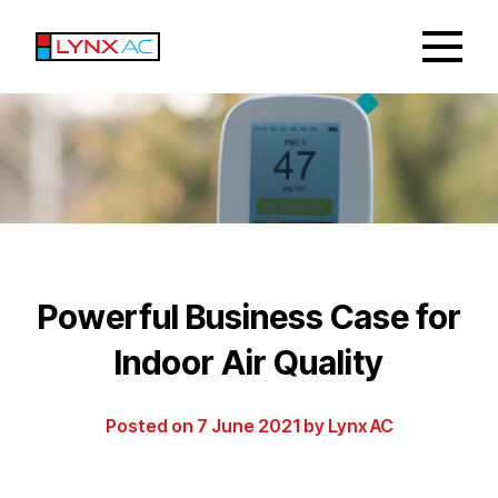
Powerful Business Case for
Indoor Air Quality​​​​‌ ‍ ​‍​‍‌‍ ‌ ​‍‌‍‍‌‌‍‌ ‌‍‍‌‌‍ ‍​‍​‍​ ‍‍​‍​‍‌ ​ ‌‍​‌‌‍ ‍‌‍‍‌‌ ‌​‌ ‍‌​‍ ‍‌‍‍‌‌‍ ​‍​‍​‍ ​​‍​‍‌‍‍​‌ ​‍‌‍‌‌‌‍‌‍​‍​‍​ ‍‍​‍​‍​‍ ‌‍​‌‌‍‌​‌‍ ‌‌‍‍‌‌‍ ‍​‍ ‌‍‍‌‌‍ ‍‌ ‌​‌‍‌‌‌‍ ‍‌ ‌​​‍ ‌‍‌‌‌‍‌​‌‍‍‌‌ ‌​​‍ ‌‍ ‌‌‍ ‌‍‌​‌‍‌‌​ ‌‌ ​​‌ ​‍‌‍‌‌‌ ​ ‌‍‌‌‌‍ ‍‌ ‌​‌‍​‌‌ ‌​‌‍‍‌‌‍ ‌‍ ‍​ ‍ ‌‍‍‌‌‍‌​​ ‌​ ‌‍​ ‌​​ ‍‌‌‍​‌‌‍​ ​ ‌ ​ ‍​​ ​ ​‍ ‌‌‍​ ​ ​​​ ‌‌​ ‌​​‍ ‌​ ‌​‌‍‌​​ ‍​​ ‍‌​‍ ‌​ ‍‌​ ‌‌‌‍​‌​ ​​​‍ ‌​ ‌‌‌‍‌‌​ ​‍​ ‌​​ ‍‌​ ​‌​ ‌ ‌‍‌‍​ ‌​​ ‍​​ ‍‌​ ‌‌​ ‍ ‌ ‌​‌ ‍‌‌ ​​‌‍‌‌​ ‌‌ ​​‌‍ ‌ ​ ‌ ‌​​ ‍ ‌ ​​‌‍​‌‌ ‌​‌‍‍​​ ‌‌ ‌​‌‍‍‌‌ ‌​‌‍ ​‌‍‌‌​ ‌‍​‍‌‍​‌‌ ​ ‌‍‌‌‌‌‌‌‌ ​‍‌‍ ​​ ‌​‍‌‌​ ​‍‌​‌‍‌‍​‌‌‍‌​‌‍ ‌‌‍‍‌‌‍ ‍​‍‌‍‌‍‍‌‌‍‌​​ ‌​ ‌‍​ ‌​​ ‍‌‌‍​‌‌‍​ ​ ‌ ​ ‍​​ ​ ​‍ ‌‌‍​ ​ ​​​ ‌‌​ ‌​​‍ ‌​ ‌​‌‍‌​​ ‍​​ ‍‌​‍ ‌​ ‍‌​ ‌‌‌‍​‌​ ​​​‍ ‌​ ‌‌‌‍‌‌​ ​‍​ ‌​​ ‍‌​ ​‌​ ‌ ‌‍‌‍​ ‌​​ ‍​​ ‍‌​ ‌‌​‍‌‍‌ ‌​‌ ‍‌‌ ​​‌‍‌‌​ ‌‌ ​​‌‍ ‌ ​ ‌ ‌​​‍‌‍‌ ​​‌‍​‌‌ ‌​‌‍‍​​ ‌‌ ‌​‌‍‍‌‌ ‌​‌‍ ​‌‍‌‌​‍​‍‌ ‌
Posted on
7 June 2021
by
Lynx AC​​​​‌ ‍ ​‍​‍‌‍ ‌ ​‍‌‍‍‌‌‍‌ ‌‍‍‌‌‍ ‍​‍​‍​ ‍‍​‍​‍‌ ​ ‌‍​‌‌‍ ‍‌‍‍‌‌ ‌​‌ ‍‌​‍ ‍‌‍‍‌‌‍ ​‍​‍​‍ ​​‍​‍‌‍‍​‌ ​‍‌‍‌‌‌‍‌‍​‍​‍​ ‍‍​‍​‍​‍ ‌‍​‌‌‍‌​‌‍ ‌‌‍‍‌‌‍ ‍​‍ ‌‍‍‌‌‍ ‍‌ ‌​‌‍‌‌‌‍ ‍‌ ‌​​‍ ‌‍‌‌‌‍‌​‌‍‍‌‌ ‌​​‍ ‌‍ ‌‌‍ ‌‍‌​‌‍‌‌​ ‌‌ ​​‌ ​‍‌‍‌‌‌ ​ ‌‍‌‌‌‍ ‍‌ ‌​‌‍​‌‌ ‌​‌‍‍‌‌‍ ‌‍ ‍​ ‍ ‌‍‍‌‌‍‌​​ ‌​ ‍‌‌‍‌​​ ​ ‌‍​ ​ ​‍​ ​​​ ‍‌​ ‌​​‍ ‌‌‍​‍​ ​‍​ ​​​ ‌​​‍ ‌​ ‌​​ ‌ ‌‍​‌​ ‌‌​‍ ‌‌‍​‍​ ​‌​ ‍‌​ ​‌​‍ ‌‌‍​ ​ ​‍​ ‌ ‌‍‌​‌‍‌​​ ​‍​ ​ ​ ​‌‌‍​‍‌‍‌‌​ ‌‍​ ‌​​ ‍ ‌ ‌​‌ ‍‌‌ ​​‌‍‌‌​ ‌‌‍​‌‌ ‌‌‌ ‌​‌‍‍​‌‍ ‌ ​‍​ ‍ ‌ ​​‌‍​‌‌ ‌​‌‍‍​​ ‌‌‍ ‍‌‍​‌‌‍ ‌‌‍‌‌​ ‌‍​‍‌‍​‌‌ ​ ‌‍‌‌‌‌‌‌‌ ​‍‌‍ ​​ ‌​‍‌‌​ ​‍‌​‌‍‌‍​‌‌‍‌​‌‍ ‌‌‍‍‌‌‍ ‍​‍‌‍‌‍‍‌‌‍‌​​ ‌​ ‍‌‌‍‌​​ ​ ‌‍​ ​ ​‍​ ​​​ ‍‌​ ‌​​‍ ‌‌‍​‍​ ​‍​ ​​​ ‌​​‍ ‌​ ‌​​ ‌ ‌‍​‌​ ‌‌​‍ ‌‌‍​‍​ ​‌​ ‍‌​ ​‌​‍ ‌‌‍​ ​ ​‍​ ‌ ‌‍‌​‌‍‌​​ ​‍​ ​ ​ ​‌‌‍​‍‌‍‌‌​ ‌‍​ ‌​​‍‌‍‌ ‌​‌ ‍‌‌ ​​‌‍‌‌​ ‌‌‍​‌‌ ‌‌‌ ‌​‌‍‍​‌‍ ‌ ​‍​‍‌‍‌ ​​‌‍​‌‌ ‌​‌‍‍​​ ‌‌‍ ‍‌‍​‌‌‍ ‌‌‍‌‌​‍​‍‌ ‌