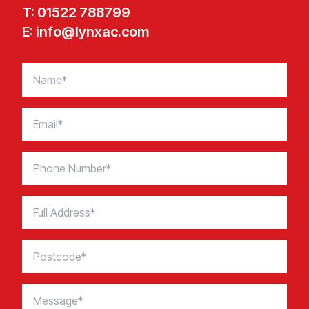
T:
01522 788799​​​​‌ ‍ ​‍​‍‌‍ ‌ ​‍‌‍‍‌‌‍‌ ‌‍‍‌‌‍ ‍​‍​‍​ ‍‍​‍​‍‌ ​ ‌‍​‌‌‍ ‍‌‍‍‌‌ ‌​‌ ‍‌​‍ ‍‌‍‍‌‌‍ ​‍​‍​‍ ​​‍​‍‌‍‍​‌ ​‍‌‍‌‌‌‍‌‍​‍​‍​ ‍‍​‍​‍​‍ ‌‍​‌‌‍‌​‌‍ ‌‌‍‍‌‌‍ ‍​‍ ‌‍‍‌‌‍ ‍‌ ‌​‌‍‌‌‌‍ ‍‌ ‌​​‍ ‌‍‌‌‌‍‌​‌‍‍‌‌ ‌​​‍ ‌‍ ‌‌‍ ‌‍‌​‌‍‌‌​ ‌‌ ​​‌ ​‍‌‍‌‌‌ ​ ‌‍‌‌‌‍ ‍‌ ‌​‌‍​‌‌ ‌​‌‍‍‌‌‍ ‌‍ ‍​ ‍ ‌‍‍‌‌‍‌​​ ‌‌‍‌ ‌‍ ​‌‍ ‌‍​‍‌‍​‌‌‍ ​‌‌​ ‌‍‌‌‌ ‌​‌ ‌​‌‍‍‌‌‍ ‍‌‍‌ ‌ ​ ​ ‍ ‌ ‌​‌ ‍‌‌ ​​‌‍‌‌​ ‌‌‍‌ ‌‍ ​‌‍ ‌‍​‍‌‍​‌‌‍ ​‌‌​ ‌‍‌‌‌ ‌​‌ ‌​‌‍‍‌‌‍ ‍‌‍‌ ‌ ​ ​ ‍ ‌ ​​‌‍​‌‌ ‌​‌‍‍​​ ‌‌ ​​‌‍‍​‌‍ ‌‍ ‍‌‍‌‌‌​ ‍‌ ‌‌‌‍ ‌‌‍​‍‌‍‌‌‌ ​‍​ ‌‍​‍‌‍​‌‌ ​ ‌‍‌‌‌‌‌‌‌ ​‍‌‍ ​​ ‌​‍‌‌​ ​‍‌​‌‍‌‍​‌‌‍‌​‌‍ ‌‌‍‍‌‌‍ ‍​‍‌‍‌‍‍‌‌‍‌​​ ‌‌‍‌ ‌‍ ​‌‍ ‌‍​‍‌‍​‌‌‍ ​‌‌​ ‌‍‌‌‌ ‌​‌ ‌​‌‍‍‌‌‍ ‍‌‍‌ ‌ ​ ​‍‌‍‌ ‌​‌ ‍‌‌ ​​‌‍‌‌​ ‌‌‍‌ ‌‍ ​‌‍ ‌‍​‍‌‍​‌‌‍ ​‌‌​ ‌‍‌‌‌ ‌​‌ ‌​‌‍‍‌‌‍ ‍‌‍‌ ‌ ​ ​‍‌‍‌ ​​‌‍​‌‌ ‌​‌‍‍​​ ‌‌ ​​‌‍‍​‌‍ ‌‍ ‍‌‍‌‌‌​ ‍‌ ‌‌‌‍ ‌‌‍​‍‌‍‌‌‌ ​‍​‍​‍‌ ‌
E:
info@lynxac.com​​​​‌ ‍ ​‍​‍‌‍ ‌ ​‍‌‍‍‌‌‍‌ ‌‍‍‌‌‍ ‍​‍​‍​ ‍‍​‍​‍‌ ​ ‌‍​‌‌‍ ‍‌‍‍‌‌ ‌​‌ ‍‌​‍ ‍‌‍‍‌‌‍ ​‍​‍​‍ ​​‍​‍‌‍‍​‌ ​‍‌‍‌‌‌‍‌‍​‍​‍​ ‍‍​‍​‍​‍ ‌‍​‌‌‍‌​‌‍ ‌‌‍‍‌‌‍ ‍​‍ ‌‍‍‌‌‍ ‍‌ ‌​‌‍‌‌‌‍ ‍‌ ‌​​‍ ‌‍‌‌‌‍‌​‌‍‍‌‌ ‌​​‍ ‌‍ ‌‌‍ ‌‍‌​‌‍‌‌​ ‌‌ ​​‌ ​‍‌‍‌‌‌ ​ ‌‍‌‌‌‍ ‍‌ ‌​‌‍​‌‌ ‌​‌‍‍‌‌‍ ‌‍ ‍​ ‍ ‌‍‍‌‌‍‌​​ ‌‌‍‌ ‌‍ ​‌‍ ‌‍​‍‌‍​‌‌‍ ​‌‌​ ‌‍‌‌‌ ‌​‌ ‌​‌‍‍‌‌‍ ‍‌‍‌ ‌ ​ ​ ‍ ‌ ‌​‌ ‍‌‌ ​​‌‍‌‌​ ‌‌‍‌ ‌‍ ​‌‍ ‌‍​‍‌‍​‌‌‍ ​‌‌​ ‌‍‌‌‌ ‌​‌ ‌​‌‍‍‌‌‍ ‍‌‍‌ ‌ ​ ​ ‍ ‌ ​​‌‍​‌‌ ‌​‌‍‍​​ ‌‌‍​ ‌‍ ‌‍ ‍‌ ‌​‌‍​‌‌‍​ ‌ ‌​‌​‌‌‌‍ ‌‌‍​‌‌‍‍‌‌‍ ​​ ‌‍​‍‌‍​‌‌ ​ ‌‍‌‌‌‌‌‌‌ ​‍‌‍ ​​ ‌​‍‌‌​ ​‍‌​‌‍‌‍​‌‌‍‌​‌‍ ‌‌‍‍‌‌‍ ‍​‍‌‍‌‍‍‌‌‍‌​​ ‌‌‍‌ ‌‍ ​‌‍ ‌‍​‍‌‍​‌‌‍ ​‌‌​ ‌‍‌‌‌ ‌​‌ ‌​‌‍‍‌‌‍ ‍‌‍‌ ‌ ​ ​‍‌‍‌ ‌​‌ ‍‌‌ ​​‌‍‌‌​ ‌‌‍‌ ‌‍ ​‌‍ ‌‍​‍‌‍​‌‌‍ ​‌‌​ ‌‍‌‌‌ ‌​‌ ‌​‌‍‍‌‌‍ ‍‌‍‌ ‌ ​ ​‍‌‍‌ ​​‌‍​‌‌ ‌​‌‍‍​​ ‌‌‍​ ‌‍ ‌‍ ‍‌ ‌​‌‍​‌‌‍​ ‌ ‌​‌​‌‌‌‍ ‌‌‍​‌‌‍‍‌‌‍ ​​‍​‍‌ ‌