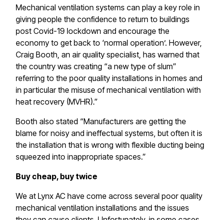
Mechanical ventilation systems can play a key role in
giving people the confidence to return to buildings
post Covid-19 lockdown and encourage the
economy to get back to ‘normal operation’. However,
Craig Booth, an air quality specialist, has warned that
the country was creating “a new type of slum”
referring to the poor quality installations in homes and
in particular the misuse of mechanical ventilation with
heat recovery (MVHR).”​​​​‌ ‍ ​‍​‍‌‍ ‌ ​‍‌‍‍‌‌‍‌ ‌‍‍‌‌‍ ‍​‍​‍​ ‍‍​‍​‍‌ ​ ‌‍​‌‌‍ ‍‌‍‍‌‌ ‌​‌ ‍‌​‍ ‍‌‍‍‌‌‍ ​‍​‍​‍ ​​‍​‍‌‍‍​‌ ​‍‌‍‌‌‌‍‌‍​‍​‍​ ‍‍​‍​‍​‍ ‌‍​‌‌‍‌​‌‍ ‌‌‍‍‌‌‍ ‍​‍ ‌‍‍‌‌‍ ‍‌ ‌​‌‍‌‌‌‍ ‍‌ ‌​​‍ ‌‍‌‌‌‍‌​‌‍‍‌‌ ‌​​‍ ‌‍ ‌‌‍ ‌‍‌​‌‍‌‌​ ‌‌ ​​‌ ​‍‌‍‌‌‌ ​ ‌‍‌‌‌‍ ‍‌ ‌​‌‍​‌‌ ‌​‌‍‍‌‌‍ ‌‍ ‍​ ‍ ‌‍‍‌‌‍‌​​ ‌​ ‌‍​ ‌​​ ‍‌‌‍​‌‌‍​ ​ ‌ ​ ‍​​ ​ ​‍ ‌‌‍​ ​ ​​​ ‌‌​ ‌​​‍ ‌​ ‌​‌‍‌​​ ‍​​ ‍‌​‍ ‌​ ‍‌​ ‌‌‌‍​‌​ ​​​‍ ‌​ ‌‌‌‍‌‌​ ​‍​ ‌​​ ‍‌​ ​‌​ ‌ ‌‍‌‍​ ‌​​ ‍​​ ‍‌​ ‌‌​ ‍ ‌ ‌​‌ ‍‌‌ ​​‌‍‌‌​ ‌‌ ​​‌‍ ‌ ​ ‌ ‌​​ ‍ ‌ ​​‌‍​‌‌ ‌​‌‍‍​​ ‌‌‍​ ‌‍ ‌‍ ‍‌ ‌​‌‍‌‌‌‍ ‍‌ ‌​​‍‌‌​ ‌‌‌​​‍‌‌ ‌‍‍ ‌‍‌‌‌ ‍‌​‍‌‌​ ​ ‌​‌​​‍‌‌​ ​ ‌​‌​​‍‌‌​ ​‍​ ​‍​ ‌‍​ ‌‌​ ‌​​ ‍‌​ ‍​​ ‍‌‌‍​‍​ ​‌‌‍​ ‌‍​‍​ ‌‌​ ​‍​‍‌‌​ ​‍​ ​‍​‍‌‌​ ‌‌‌​‌​​‍ ‍‌‍​ ‌‍‍​‌‍‍‌‌‍ ​‌‍‌​‌ ​‍‌‍‌‌‌‍ ‍​‍‌‌​ ‌‌‌​​‍‌‌ ‌‍‍ ‌‍‌‌‌ ‍‌​‍‌‌​ ​ ‌​‌​​‍‌‌​ ​ ‌​‌​​‍‌‌​ ​‍​ ​‍​ ‌​‌‍‌​‌‍​‍​ ​​‌‍​‌‌‍‌‌​ ​ ‌‍​‍​ ‌ ‌‍​ ​ ​‍‌‍​‍​‍‌‌​ ​‍​ ​‍​‍‌‌​ ‌‌‌​‌​​‍ ‍‌ ‌​‌‍‌‌‌ ‍​‌ ‌​​ ‌‍​‍‌‍​‌‌ ​ ‌‍‌‌‌‌‌‌‌ ​‍‌‍ ​​ ‌​‍‌‌​ ​‍‌​‌‍‌‍​‌‌‍‌​‌‍ ‌‌‍‍‌‌‍ ‍​‍‌‍‌‍‍‌‌‍‌​​ ‌​ ‌‍​ ‌​​ ‍‌‌‍​‌‌‍​ ​ ‌ ​ ‍​​ ​ ​‍ ‌‌‍​ ​ ​​​ ‌‌​ ‌​​‍ ‌​ ‌​‌‍‌​​ ‍​​ ‍‌​‍ ‌​ ‍‌​ ‌‌‌‍​‌​ ​​​‍ ‌​ ‌‌‌‍‌‌​ ​‍​ ‌​​ ‍‌​ ​‌​ ‌ ‌‍‌‍​ ‌​​ ‍​​ ‍‌​ ‌‌​‍‌‍‌ ‌​‌ ‍‌‌ ​​‌‍‌‌​ ‌‌ ​​‌‍ ‌ ​ ‌ ‌​​‍‌‍‌ ​​‌‍​‌‌ ‌​‌‍‍​​ ‌‌‍​ ‌‍ ‌‍ ‍‌ ‌​‌‍‌‌‌‍ ‍‌ ‌​​‍‌‌​ ‌‌‌​​‍‌‌ ‌‍‍ ‌‍‌‌‌ ‍‌​‍‌‌​ ​ ‌​‌​​‍‌‌​ ​ ‌​‌​​‍‌‌​ ​‍​ ​‍​ ‌‍​ ‌‌​ ‌​​ ‍‌​ ‍​​ ‍‌‌‍​‍​ ​‌‌‍​ ‌‍​‍​ ‌‌​ ​‍​‍‌‌​ ​‍​ ​‍​‍‌‌​ ‌‌‌​‌​​‍ ‍‌‍​ ‌‍‍​‌‍‍‌‌‍ ​‌‍‌​‌ ​‍‌‍‌‌‌‍ ‍​‍‌‌​ ‌‌‌​​‍‌‌ ‌‍‍ ‌‍‌‌‌ ‍‌​‍‌‌​ ​ ‌​‌​​‍‌‌​ ​ ‌​‌​​‍‌‌​ ​‍​ ​‍​ ‌​‌‍‌​‌‍​‍​ ​​‌‍​‌‌‍‌‌​ ​ ‌‍​‍​ ‌ ‌‍​ ​ ​‍‌‍​‍​‍‌‌​ ​‍​ ​‍​‍‌‌​ ‌‌‌​‌​​‍ ‍‌ ‌​‌‍‌‌‌ ‍​‌ ‌​​‍​‍‌ ‌
Booth also stated “Manufacturers are getting the
blame for noisy and ineffectual systems, but often it is
the installation that is wrong with flexible ducting being
squeezed into inappropriate spaces.”​​​​‌ ‍ ​‍​‍‌‍ ‌ ​‍‌‍‍‌‌‍‌ ‌‍‍‌‌‍ ‍​‍​‍​ ‍‍​‍​‍‌ ​ ‌‍​‌‌‍ ‍‌‍‍‌‌ ‌​‌ ‍‌​‍ ‍‌‍‍‌‌‍ ​‍​‍​‍ ​​‍​‍‌‍‍​‌ ​‍‌‍‌‌‌‍‌‍​‍​‍​ ‍‍​‍​‍​‍ ‌‍​‌‌‍‌​‌‍ ‌‌‍‍‌‌‍ ‍​‍ ‌‍‍‌‌‍ ‍‌ ‌​‌‍‌‌‌‍ ‍‌ ‌​​‍ ‌‍‌‌‌‍‌​‌‍‍‌‌ ‌​​‍ ‌‍ ‌‌‍ ‌‍‌​‌‍‌‌​ ‌‌ ​​‌ ​‍‌‍‌‌‌ ​ ‌‍‌‌‌‍ ‍‌ ‌​‌‍​‌‌ ‌​‌‍‍‌‌‍ ‌‍ ‍​ ‍ ‌‍‍‌‌‍‌​​ ‌​ ‌‍​ ‌​​ ‍‌‌‍​‌‌‍​ ​ ‌ ​ ‍​​ ​ ​‍ ‌‌‍​ ​ ​​​ ‌‌​ ‌​​‍ ‌​ ‌​‌‍‌​​ ‍​​ ‍‌​‍ ‌​ ‍‌​ ‌‌‌‍​‌​ ​​​‍ ‌​ ‌‌‌‍‌‌​ ​‍​ ‌​​ ‍‌​ ​‌​ ‌ ‌‍‌‍​ ‌​​ ‍​​ ‍‌​ ‌‌​ ‍ ‌ ‌​‌ ‍‌‌ ​​‌‍‌‌​ ‌‌ ​​‌‍ ‌ ​ ‌ ‌​​ ‍ ‌ ​​‌‍​‌‌ ‌​‌‍‍​​ ‌‌‍​ ‌‍ ‌‍ ‍‌ ‌​‌‍‌‌‌‍ ‍‌ ‌​​‍‌‌​ ‌‌‌​​‍‌‌ ‌‍‍ ‌‍‌‌‌ ‍‌​‍‌‌​ ​ ‌​‌​​‍‌‌​ ​ ‌​‌​​‍‌‌​ ​‍​ ​‍​ ‌​‌‍​‍​ ​‍‌‍‌​‌‍‌​​ ‍‌​ ​‍‌‍​‍‌‍‌‍‌‍‌‍‌‍‌‌​ ​​​‍‌‌​ ​‍​ ​‍​‍‌‌​ ‌‌‌​‌​​‍ ‍‌‍​ ‌‍‍​‌‍‍‌‌‍ ​‌‍‌​‌ ​‍‌‍‌‌‌‍ ‍​‍‌‌​ ‌‌‌​​‍‌‌ ‌‍‍ ‌‍‌‌‌ ‍‌​‍‌‌​ ​ ‌​‌​​‍‌‌​ ​ ‌​‌​​‍‌‌​ ​‍​ ​‍​ ‌‌​ ‍‌​ ‍​​ ​ ‌‍​‌​ ​‍​ ‍​​ ‌ ​ ‍‌​ ‌​​ ‌​​ ​​​‍‌‌​ ​‍​ ​‍​‍‌‌​ ‌‌‌​‌​​‍ ‍‌ ‌​‌‍‌‌‌ ‍​‌ ‌​​ ‌‍​‍‌‍​‌‌ ​ ‌‍‌‌‌‌‌‌‌ ​‍‌‍ ​​ ‌​‍‌‌​ ​‍‌​‌‍‌‍​‌‌‍‌​‌‍ ‌‌‍‍‌‌‍ ‍​‍‌‍‌‍‍‌‌‍‌​​ ‌​ ‌‍​ ‌​​ ‍‌‌‍​‌‌‍​ ​ ‌ ​ ‍​​ ​ ​‍ ‌‌‍​ ​ ​​​ ‌‌​ ‌​​‍ ‌​ ‌​‌‍‌​​ ‍​​ ‍‌​‍ ‌​ ‍‌​ ‌‌‌‍​‌​ ​​​‍ ‌​ ‌‌‌‍‌‌​ ​‍​ ‌​​ ‍‌​ ​‌​ ‌ ‌‍‌‍​ ‌​​ ‍​​ ‍‌​ ‌‌​‍‌‍‌ ‌​‌ ‍‌‌ ​​‌‍‌‌​ ‌‌ ​​‌‍ ‌ ​ ‌ ‌​​‍‌‍‌ ​​‌‍​‌‌ ‌​‌‍‍​​ ‌‌‍​ ‌‍ ‌‍ ‍‌ ‌​‌‍‌‌‌‍ ‍‌ ‌​​‍‌‌​ ‌‌‌​​‍‌‌ ‌‍‍ ‌‍‌‌‌ ‍‌​‍‌‌​ ​ ‌​‌​​‍‌‌​ ​ ‌​‌​​‍‌‌​ ​‍​ ​‍​ ‌​‌‍​‍​ ​‍‌‍‌​‌‍‌​​ ‍‌​ ​‍‌‍​‍‌‍‌‍‌‍‌‍‌‍‌‌​ ​​​‍‌‌​ ​‍​ ​‍​‍‌‌​ ‌‌‌​‌​​‍ ‍‌‍​ ‌‍‍​‌‍‍‌‌‍ ​‌‍‌​‌ ​‍‌‍‌‌‌‍ ‍​‍‌‌​ ‌‌‌​​‍‌‌ ‌‍‍ ‌‍‌‌‌ ‍‌​‍‌‌​ ​ ‌​‌​​‍‌‌​ ​ ‌​‌​​‍‌‌​ ​‍​ ​‍​ ‌‌​ ‍‌​ ‍​​ ​ ‌‍​‌​ ​‍​ ‍​​ ‌ ​ ‍‌​ ‌​​ ‌​​ ​​​‍‌‌​ ​‍​ ​‍​‍‌‌​ ‌‌‌​‌​​‍ ‍‌ ‌​‌‍‌‌‌ ‍​‌ ‌​​‍​‍‌ ‌
Buy cheap, buy twice​​​​‌ ‍ ​‍​‍‌‍ ‌ ​‍‌‍‍‌‌‍‌ ‌‍‍‌‌‍ ‍​‍​‍​ ‍‍​‍​‍‌ ​ ‌‍​‌‌‍ ‍‌‍‍‌‌ ‌​‌ ‍‌​‍ ‍‌‍‍‌‌‍ ​‍​‍​‍ ​​‍​‍‌‍‍​‌ ​‍‌‍‌‌‌‍‌‍​‍​‍​ ‍‍​‍​‍​‍ ‌‍​‌‌‍‌​‌‍ ‌‌‍‍‌‌‍ ‍​‍ ‌‍‍‌‌‍ ‍‌ ‌​‌‍‌‌‌‍ ‍‌ ‌​​‍ ‌‍‌‌‌‍‌​‌‍‍‌‌ ‌​​‍ ‌‍ ‌‌‍ ‌‍‌​‌‍‌‌​ ‌‌ ​​‌ ​‍‌‍‌‌‌ ​ ‌‍‌‌‌‍ ‍‌ ‌​‌‍​‌‌ ‌​‌‍‍‌‌‍ ‌‍ ‍​ ‍ ‌‍‍‌‌‍‌​​ ‌​ ‌‍​ ‌​​ ‍‌‌‍​‌‌‍​ ​ ‌ ​ ‍​​ ​ ​‍ ‌‌‍​ ​ ​​​ ‌‌​ ‌​​‍ ‌​ ‌​‌‍‌​​ ‍​​ ‍‌​‍ ‌​ ‍‌​ ‌‌‌‍​‌​ ​​​‍ ‌​ ‌‌‌‍‌‌​ ​‍​ ‌​​ ‍‌​ ​‌​ ‌ ‌‍‌‍​ ‌​​ ‍​​ ‍‌​ ‌‌​ ‍ ‌ ‌​‌ ‍‌‌ ​​‌‍‌‌​ ‌‌ ​​‌‍ ‌ ​ ‌ ‌​​ ‍ ‌ ​​‌‍​‌‌ ‌​‌‍‍​​ ‌‌‍​ ‌‍ ‌‍ ‍‌ ‌​‌‍‌‌‌‍ ‍‌ ‌​​‍‌‌​ ‌‌‌​​‍‌‌ ‌‍‍ ‌‍‌‌‌ ‍‌​‍‌‌​ ​ ‌​‌​​‍‌‌​ ​ ‌​‌​​‍‌‌​ ​‍​ ​‍‌‍​‍‌‍​‍​ ‍‌​ ‍‌​ ​‌‌‍​‍‌‍​ ‌‍​ ​ ‍‌​ ​ ​ ​​​ ​‌​‍‌‌​ ​‍​ ​‍​‍‌‌​ ‌‌‌​‌​​‍ ‍‌‍​ ‌‍‍​‌‍‍‌‌‍ ​‌‍‌​‌ ​‍‌‍‌‌‌‍ ‍​‍‌‌​ ‌‌‌​​‍‌‌ ‌‍‍ ‌‍‌‌‌ ‍‌​‍‌‌​ ​ ‌​‌​​‍‌‌​ ​ ‌​‌​​‍‌‌​ ​‍​ ​‍​ ‍‌​ ‌‌‌‍​‌​ ​​​ ​‌‌‍​‍‌‍‌‌​ ‌‌​ ​‌‌‍‌​‌‍​ ​ ‍‌​‍‌‌​ ​‍​ ​‍​‍‌‌​ ‌‌‌​‌​​‍ ‍‌ ‌​‌‍‌‌‌ ‍​‌ ‌​​ ‌‍​‍‌‍​‌‌ ​ ‌‍‌‌‌‌‌‌‌ ​‍‌‍ ​​ ‌​‍‌‌​ ​‍‌​‌‍‌‍​‌‌‍‌​‌‍ ‌‌‍‍‌‌‍ ‍​‍‌‍‌‍‍‌‌‍‌​​ ‌​ ‌‍​ ‌​​ ‍‌‌‍​‌‌‍​ ​ ‌ ​ ‍​​ ​ ​‍ ‌‌‍​ ​ ​​​ ‌‌​ ‌​​‍ ‌​ ‌​‌‍‌​​ ‍​​ ‍‌​‍ ‌​ ‍‌​ ‌‌‌‍​‌​ ​​​‍ ‌​ ‌‌‌‍‌‌​ ​‍​ ‌​​ ‍‌​ ​‌​ ‌ ‌‍‌‍​ ‌​​ ‍​​ ‍‌​ ‌‌​‍‌‍‌ ‌​‌ ‍‌‌ ​​‌‍‌‌​ ‌‌ ​​‌‍ ‌ ​ ‌ ‌​​‍‌‍‌ ​​‌‍​‌‌ ‌​‌‍‍​​ ‌‌‍​ ‌‍ ‌‍ ‍‌ ‌​‌‍‌‌‌‍ ‍‌ ‌​​‍‌‌​ ‌‌‌​​‍‌‌ ‌‍‍ ‌‍‌‌‌ ‍‌​‍‌‌​ ​ ‌​‌​​‍‌‌​ ​ ‌​‌​​‍‌‌​ ​‍​ ​‍‌‍​‍‌‍​‍​ ‍‌​ ‍‌​ ​‌‌‍​‍‌‍​ ‌‍​ ​ ‍‌​ ​ ​ ​​​ ​‌​‍‌‌​ ​‍​ ​‍​‍‌‌​ ‌‌‌​‌​​‍ ‍‌‍​ ‌‍‍​‌‍‍‌‌‍ ​‌‍‌​‌ ​‍‌‍‌‌‌‍ ‍​‍‌‌​ ‌‌‌​​‍‌‌ ‌‍‍ ‌‍‌‌‌ ‍‌​‍‌‌​ ​ ‌​‌​​‍‌‌​ ​ ‌​‌​​‍‌‌​ ​‍​ ​‍​ ‍‌​ ‌‌‌‍​‌​ ​​​ ​‌‌‍​‍‌‍‌‌​ ‌‌​ ​‌‌‍‌​‌‍​ ​ ‍‌​‍‌‌​ ​‍​ ​‍​‍‌‌​ ‌‌‌​‌​​‍ ‍‌ ‌​‌‍‌‌‌ ‍​‌ ‌​​‍​‍‌ ‌
We at Lynx AC have come across several poor quality
mechanical ventilation installations and the issues
they can cause clients. Unfortunately, in some cases