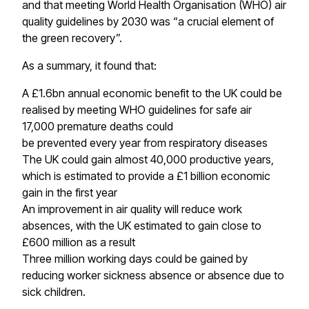
and that meeting World Health Organisation (WHO) air
quality guidelines by 2030 was “a crucial element of
the green recovery”.​​​​‌ ‍ ​‍​‍‌‍ ‌ ​‍‌‍‍‌‌‍‌ ‌‍‍‌‌‍ ‍​‍​‍​ ‍‍​‍​‍‌ ​ ‌‍​‌‌‍ ‍‌‍‍‌‌ ‌​‌ ‍‌​‍ ‍‌‍‍‌‌‍ ​‍​‍​‍ ​​‍​‍‌‍‍​‌ ​‍‌‍‌‌‌‍‌‍​‍​‍​ ‍‍​‍​‍​‍ ‌‍​‌‌‍‌​‌‍ ‌‌‍‍‌‌‍ ‍​‍ ‌‍‍‌‌‍ ‍‌ ‌​‌‍‌‌‌‍ ‍‌ ‌​​‍ ‌‍‌‌‌‍‌​‌‍‍‌‌ ‌​​‍ ‌‍ ‌‌‍ ‌‍‌​‌‍‌‌​ ‌‌ ​​‌ ​‍‌‍‌‌‌ ​ ‌‍‌‌‌‍ ‍‌ ‌​‌‍​‌‌ ‌​‌‍‍‌‌‍ ‌‍ ‍​ ‍ ‌‍‍‌‌‍‌​​ ‌​ ‌‍​ ‌​​ ‍‌‌‍​‌‌‍​ ​ ‌ ​ ‍​​ ​ ​‍ ‌‌‍​ ​ ​​​ ‌‌​ ‌​​‍ ‌​ ‌​‌‍‌​​ ‍​​ ‍‌​‍ ‌​ ‍‌​ ‌‌‌‍​‌​ ​​​‍ ‌​ ‌‌‌‍‌‌​ ​‍​ ‌​​ ‍‌​ ​‌​ ‌ ‌‍‌‍​ ‌​​ ‍​​ ‍‌​ ‌‌​ ‍ ‌ ‌​‌ ‍‌‌ ​​‌‍‌‌​ ‌‌ ​​‌‍ ‌ ​ ‌ ‌​​ ‍ ‌ ​​‌‍​‌‌ ‌​‌‍‍​​ ‌‌‍​ ‌‍ ‌‍ ‍‌ ‌​‌‍‌‌‌‍ ‍‌ ‌​​‍‌‌​ ‌‌‌​​‍‌‌ ‌‍‍ ‌‍‌‌‌ ‍‌​‍‌‌​ ​ ‌​‌​​‍‌‌​ ​ ‌​‌​​‍‌‌​ ​‍​ ​‍​ ‍‌​ ​‍​ ​ ​ ​​‌‍​‌‌‍‌​​ ​ ‌‍​ ​ ‌​​ ​ ​ ​ ​ ‌ ​‍‌‌​ ​‍​ ​‍​‍‌‌​ ‌‌‌​‌​​‍ ‍‌‍​ ‌‍‍​‌‍‍‌‌‍ ​‌‍‌​‌ ​‍‌‍‌‌‌‍ ‍​‍‌‌​ ‌‌‌​​‍‌‌ ‌‍‍ ‌‍‌‌‌ ‍‌​‍‌‌​ ​ ‌​‌​​‍‌‌​ ​ ‌​‌​​‍‌‌​ ​‍​ ​‍​ ‍​‌‍‌​​ ​ ​ ‌‍‌‍​ ​ ‌ ‌‍​‌​ ​ ​ ‍​​ ​​​ ​ ​ ‌​​ ​​​‍‌‌​ ​‍​ ​‍​‍‌‌​ ‌‌‌​‌​​‍ ‍‌ ‌​‌‍‌‌‌ ‍​‌ ‌​​ ‌‍​‍‌‍​‌‌ ​ ‌‍‌‌‌‌‌‌‌ ​‍‌‍ ​​ ‌​‍‌‌​ ​‍‌​‌‍‌‍​‌‌‍‌​‌‍ ‌‌‍‍‌‌‍ ‍​‍‌‍‌‍‍‌‌‍‌​​ ‌​ ‌‍​ ‌​​ ‍‌‌‍​‌‌‍​ ​ ‌ ​ ‍​​ ​ ​‍ ‌‌‍​ ​ ​​​ ‌‌​ ‌​​‍ ‌​ ‌​‌‍‌​​ ‍​​ ‍‌​‍ ‌​ ‍‌​ ‌‌‌‍​‌​ ​​​‍ ‌​ ‌‌‌‍‌‌​ ​‍​ ‌​​ ‍‌​ ​‌​ ‌ ‌‍‌‍​ ‌​​ ‍​​ ‍‌​ ‌‌​‍‌‍‌ ‌​‌ ‍‌‌ ​​‌‍‌‌​ ‌‌ ​​‌‍ ‌ ​ ‌ ‌​​‍‌‍‌ ​​‌‍​‌‌ ‌​‌‍‍​​ ‌‌‍​ ‌‍ ‌‍ ‍‌ ‌​‌‍‌‌‌‍ ‍‌ ‌​​‍‌‌​ ‌‌‌​​‍‌‌ ‌‍‍ ‌‍‌‌‌ ‍‌​‍‌‌​ ​ ‌​‌​​‍‌‌​ ​ ‌​‌​​‍‌‌​ ​‍​ ​‍​ ‍‌​ ​‍​ ​ ​ ​​‌‍​‌‌‍‌​​ ​ ‌‍​ ​ ‌​​ ​ ​ ​ ​ ‌ ​‍‌‌​ ​‍​ ​‍​‍‌‌​ ‌‌‌​‌​​‍ ‍‌‍​ ‌‍‍​‌‍‍‌‌‍ ​‌‍‌​‌ ​‍‌‍‌‌‌‍ ‍​‍‌‌​ ‌‌‌​​‍‌‌ ‌‍‍ ‌‍‌‌‌ ‍‌​‍‌‌​ ​ ‌​‌​​‍‌‌​ ​ ‌​‌​​‍‌‌​ ​‍​ ​‍​ ‍​‌‍‌​​ ​ ​ ‌‍‌‍​ ​ ‌ ‌‍​‌​ ​ ​ ‍​​ ​​​ ​ ​ ‌​​ ​​​‍‌‌​ ​‍​ ​‍​‍‌‌​ ‌‌‌​‌​​‍ ‍‌ ‌​‌‍‌‌‌ ‍​‌ ‌​​‍​‍‌ ‌
As a summary, it found that:​​​​‌ ‍ ​‍​‍‌‍ ‌ ​‍‌‍‍‌‌‍‌ ‌‍‍‌‌‍ ‍​‍​‍​ ‍‍​‍​‍‌ ​ ‌‍​‌‌‍ ‍‌‍‍‌‌ ‌​‌ ‍‌​‍ ‍‌‍‍‌‌‍ ​‍​‍​‍ ​​‍​‍‌‍‍​‌ ​‍‌‍‌‌‌‍‌‍​‍​‍​ ‍‍​‍​‍​‍ ‌‍​‌‌‍‌​‌‍ ‌‌‍‍‌‌‍ ‍​‍ ‌‍‍‌‌‍ ‍‌ ‌​‌‍‌‌‌‍ ‍‌ ‌​​‍ ‌‍‌‌‌‍‌​‌‍‍‌‌ ‌​​‍ ‌‍ ‌‌‍ ‌‍‌​‌‍‌‌​ ‌‌ ​​‌ ​‍‌‍‌‌‌ ​ ‌‍‌‌‌‍ ‍‌ ‌​‌‍​‌‌ ‌​‌‍‍‌‌‍ ‌‍ ‍​ ‍ ‌‍‍‌‌‍‌​​ ‌​ ‌‍​ ‌​​ ‍‌‌‍​‌‌‍​ ​ ‌ ​ ‍​​ ​ ​‍ ‌‌‍​ ​ ​​​ ‌‌​ ‌​​‍ ‌​ ‌​‌‍‌​​ ‍​​ ‍‌​‍ ‌​ ‍‌​ ‌‌‌‍​‌​ ​​​‍ ‌​ ‌‌‌‍‌‌​ ​‍​ ‌​​ ‍‌​ ​‌​ ‌ ‌‍‌‍​ ‌​​ ‍​​ ‍‌​ ‌‌​ ‍ ‌ ‌​‌ ‍‌‌ ​​‌‍‌‌​ ‌‌ ​​‌‍ ‌ ​ ‌ ‌​​ ‍ ‌ ​​‌‍​‌‌ ‌​‌‍‍​​ ‌‌‍​ ‌‍ ‌‍ ‍‌ ‌​‌‍‌‌‌‍ ‍‌ ‌​​‍‌‌​ ‌‌‌​​‍‌‌ ‌‍‍ ‌‍‌‌‌ ‍‌​‍‌‌​ ​ ‌​‌​​‍‌‌​ ​ ‌​‌​​‍‌‌​ ​‍​ ​‍​ ​ ‌‍​‌​ ‌‌‌‍‌​​ ‍‌​ ​ ​ ​​​ ​‍​ ‌ ​ ‌​​ ‌‍​ ​‌​‍‌‌​ ​‍​ ​‍​‍‌‌​ ‌‌‌​‌​​‍ ‍‌‍​ ‌‍‍​‌‍‍‌‌‍ ​‌‍‌​‌ ​‍‌‍‌‌‌‍ ‍​‍‌‌​ ‌‌‌​​‍‌‌ ‌‍‍ ‌‍‌‌‌ ‍‌​‍‌‌​ ​ ‌​‌​​‍‌‌​ ​ ‌​‌​​‍‌‌​ ​‍​ ​‍‌‍​‍​ ‌ ​ ‍‌‌‍​‌‌‍‌‌​ ‍‌‌‍​‍‌‍​‍​ ‍​​ ​‌‌‍‌‌​ ‌‍​ ​​​‍‌‌​ ​‍​ ​‍​‍‌‌​ ‌‌‌​‌​​‍ ‍‌ ‌​‌‍‌‌‌ ‍​‌ ‌​​ ‌‍​‍‌‍​‌‌ ​ ‌‍‌‌‌‌‌‌‌ ​‍‌‍ ​​ ‌​‍‌‌​ ​‍‌​‌‍‌‍​‌‌‍‌​‌‍ ‌‌‍‍‌‌‍ ‍​‍‌‍‌‍‍‌‌‍‌​​ ‌​ ‌‍​ ‌​​ ‍‌‌‍​‌‌‍​ ​ ‌ ​ ‍​​ ​ ​‍ ‌‌‍​ ​ ​​​ ‌‌​ ‌​​‍ ‌​ ‌​‌‍‌​​ ‍​​ ‍‌​‍ ‌​ ‍‌​ ‌‌‌‍​‌​ ​​​‍ ‌​ ‌‌‌‍‌‌​ ​‍​ ‌​​ ‍‌​ ​‌​ ‌ ‌‍‌‍​ ‌​​ ‍​​ ‍‌​ ‌‌​‍‌‍‌ ‌​‌ ‍‌‌ ​​‌‍‌‌​ ‌‌ ​​‌‍ ‌ ​ ‌ ‌​​‍‌‍‌ ​​‌‍​‌‌ ‌​‌‍‍​​ ‌‌‍​ ‌‍ ‌‍ ‍‌ ‌​‌‍‌‌‌‍ ‍‌ ‌​​‍‌‌​ ‌‌‌​​‍‌‌ ‌‍‍ ‌‍‌‌‌ ‍‌​‍‌‌​ ​ ‌​‌​​‍‌‌​ ​ ‌​‌​​‍‌‌​ ​‍​ ​‍​ ​ ‌‍​‌​ ‌‌‌‍‌​​ ‍‌​ ​ ​ ​​​ ​‍​ ‌ ​ ‌​​ ‌‍​ ​‌​‍‌‌​ ​‍​ ​‍​‍‌‌​ ‌‌‌​‌​​‍ ‍‌‍​ ‌‍‍​‌‍‍‌‌‍ ​‌‍‌​‌ ​‍‌‍‌‌‌‍ ‍​‍‌‌​ ‌‌‌​​‍‌‌ ‌‍‍ ‌‍‌‌‌ ‍‌​‍‌‌​ ​ ‌​‌​​‍‌‌​ ​ ‌​‌​​‍‌‌​ ​‍​ ​‍‌‍​‍​ ‌ ​ ‍‌‌‍​‌‌‍‌‌​ ‍‌‌‍​‍‌‍​‍​ ‍​​ ​‌‌‍‌‌​ ‌‍​ ​​​‍‌‌​ ​‍​ ​‍​‍‌‌​ ‌‌‌​‌​​‍ ‍‌ ‌​‌‍‌‌‌ ‍​‌ ‌​​‍​‍‌ ‌
A £1.6bn annual economic benefit to the UK could be
realised by meeting WHO guidelines for safe air​​​​‌ ‍ ​‍​‍‌‍ ‌ ​‍‌‍‍‌‌‍‌ ‌‍‍‌‌‍ ‍​‍​‍​ ‍‍​‍​‍‌ ​ ‌‍​‌‌‍ ‍‌‍‍‌‌ ‌​‌ ‍‌​‍ ‍‌‍‍‌‌‍ ​‍​‍​‍ ​​‍​‍‌‍‍​‌ ​‍‌‍‌‌‌‍‌‍​‍​‍​ ‍‍​‍​‍​‍ ‌‍​‌‌‍‌​‌‍ ‌‌‍‍‌‌‍ ‍​‍ ‌‍‍‌‌‍ ‍‌ ‌​‌‍‌‌‌‍ ‍‌ ‌​​‍ ‌‍‌‌‌‍‌​‌‍‍‌‌ ‌​​‍ ‌‍ ‌‌‍ ‌‍‌​‌‍‌‌​ ‌‌ ​​‌ ​‍‌‍‌‌‌ ​ ‌‍‌‌‌‍ ‍‌ ‌​‌‍​‌‌ ‌​‌‍‍‌‌‍ ‌‍ ‍​ ‍ ‌‍‍‌‌‍‌​​ ‌​ ‌‍​ ‌​​ ‍‌‌‍​‌‌‍​ ​ ‌ ​ ‍​​ ​ ​‍ ‌‌‍​ ​ ​​​ ‌‌​ ‌​​‍ ‌​ ‌​‌‍‌​​ ‍​​ ‍‌​‍ ‌​ ‍‌​ ‌‌‌‍​‌​ ​​​‍ ‌​ ‌‌‌‍‌‌​ ​‍​ ‌​​ ‍‌​ ​‌​ ‌ ‌‍‌‍​ ‌​​ ‍​​ ‍‌​ ‌‌​ ‍ ‌ ‌​‌ ‍‌‌ ​​‌‍‌‌​ ‌‌ ​​‌‍ ‌ ​ ‌ ‌​​ ‍ ‌ ​​‌‍​‌‌ ‌​‌‍‍​​ ‌‌‍​ ‌‍ ‌‍ ‍‌ ‌​‌‍‌‌‌‍ ‍‌ ‌​​‍‌‌​ ‌‌‌​​‍‌‌ ‌‍‍ ‌‍‌‌‌ ‍‌​‍‌‌​ ​ ‌​‌​​‍‌‌​ ​ ‌​‌​​‍‌‌​ ​‍​ ​‍‌‍‌‍‌‍‌‌​ ​​​ ‌​​ ‌‍​ ​‌​ ‌​​ ‌ ​ ​‌‌‍‌‍​ ‌ ‌‍‌​​‍‌‌​ ​‍​ ​‍​‍‌‌​ ‌‌‌​‌​​‍ ‍‌‍​ ‌‍‍​‌‍‍‌‌‍ ​‌‍‌​‌ ​‍‌‍‌‌‌‍ ‍​‍‌‌​ ‌‌‌​​‍‌‌ ‌‍‍ ‌‍‌‌‌ ‍‌​‍‌‌​ ​ ‌​‌​​‍‌‌​ ​ ‌​‌​​‍‌‌​ ​‍​ ​‍​ ‍​‌‍​‍​ ​​​ ‍​​ ​​‌‍​ ​ ‌‌​ ​ ‌‍​‍​ ‌​​ ‌ ​ ​ ​ ​​​‍‌‌​ ​‍​ ​‍​‍‌‌​ ‌‌‌​‌​​‍ ‍‌ ‌​‌‍‌‌‌ ‍​‌ ‌​​ ‌‍​‍‌‍​‌‌ ​ ‌‍‌‌‌‌‌‌‌ ​‍‌‍ ​​ ‌​‍‌‌​ ​‍‌​‌‍‌‍​‌‌‍‌​‌‍ ‌‌‍‍‌‌‍ ‍​‍‌‍‌‍‍‌‌‍‌​​ ‌​ ‌‍​ ‌​​ ‍‌‌‍​‌‌‍​ ​ ‌ ​ ‍​​ ​ ​‍ ‌‌‍​ ​ ​​​ ‌‌​ ‌​​‍ ‌​ ‌​‌‍‌​​ ‍​​ ‍‌​‍ ‌​ ‍‌​ ‌‌‌‍​‌​ ​​​‍ ‌​ ‌‌‌‍‌‌​ ​‍​ ‌​​ ‍‌​ ​‌​ ‌ ‌‍‌‍​ ‌​​ ‍​​ ‍‌​ ‌‌​‍‌‍‌ ‌​‌ ‍‌‌ ​​‌‍‌‌​ ‌‌ ​​‌‍ ‌ ​ ‌ ‌​​‍‌‍‌ ​​‌‍​‌‌ ‌​‌‍‍​​ ‌‌‍​ ‌‍ ‌‍ ‍‌ ‌​‌‍‌‌‌‍ ‍‌ ‌​​‍‌‌​ ‌‌‌​​‍‌‌ ‌‍‍ ‌‍‌‌‌ ‍‌​‍‌‌​ ​ ‌​‌​​‍‌‌​ ​ ‌​‌​​‍‌‌​ ​‍​ ​‍‌‍‌‍‌‍‌‌​ ​​​ ‌​​ ‌‍​ ​‌​ ‌​​ ‌ ​ ​‌‌‍‌‍​ ‌ ‌‍‌​​‍‌‌​ ​‍​ ​‍​‍‌‌​ ‌‌‌​‌​​‍ ‍‌‍​ ‌‍‍​‌‍‍‌‌‍ ​‌‍‌​‌ ​‍‌‍‌‌‌‍ ‍​‍‌‌​ ‌‌‌​​‍‌‌ ‌‍‍ ‌‍‌‌‌ ‍‌​‍‌‌​ ​ ‌​‌​​‍‌‌​ ​ ‌​‌​​‍‌‌​ ​‍​ ​‍​ ‍​‌‍​‍​ ​​​ ‍​​ ​​‌‍​ ​ ‌‌​ ​ ‌‍​‍​ ‌​​ ‌ ​ ​ ​ ​​​‍‌‌​ ​‍​ ​‍​‍‌‌​ ‌‌‌​‌​​‍ ‍‌ ‌​‌‍‌‌‌ ‍​‌ ‌​​‍​‍‌ ‌
17,000 premature deaths could
be prevented every year from respiratory diseases​​​​‌ ‍ ​‍​‍‌‍ ‌ ​‍‌‍‍‌‌‍‌ ‌‍‍‌‌‍ ‍​‍​‍​ ‍‍​‍​‍‌ ​ ‌‍​‌‌‍ ‍‌‍‍‌‌ ‌​‌ ‍‌​‍ ‍‌‍‍‌‌‍ ​‍​‍​‍ ​​‍​‍‌‍‍​‌ ​‍‌‍‌‌‌‍‌‍​‍​‍​ ‍‍​‍​‍​‍ ‌‍​‌‌‍‌​‌‍ ‌‌‍‍‌‌‍ ‍​‍ ‌‍‍‌‌‍ ‍‌ ‌​‌‍‌‌‌‍ ‍‌ ‌​​‍ ‌‍‌‌‌‍‌​‌‍‍‌‌ ‌​​‍ ‌‍ ‌‌‍ ‌‍‌​‌‍‌‌​ ‌‌ ​​‌ ​‍‌‍‌‌‌ ​ ‌‍‌‌‌‍ ‍‌ ‌​‌‍​‌‌ ‌​‌‍‍‌‌‍ ‌‍ ‍​ ‍ ‌‍‍‌‌‍‌​​ ‌​ ‌‍​ ‌​​ ‍‌‌‍​‌‌‍​ ​ ‌ ​ ‍​​ ​ ​‍ ‌‌‍​ ​ ​​​ ‌‌​ ‌​​‍ ‌​ ‌​‌‍‌​​ ‍​​ ‍‌​‍ ‌​ ‍‌​ ‌‌‌‍​‌​ ​​​‍ ‌​ ‌‌‌‍‌‌​ ​‍​ ‌​​ ‍‌​ ​‌​ ‌ ‌‍‌‍​ ‌​​ ‍​​ ‍‌​ ‌‌​ ‍ ‌ ‌​‌ ‍‌‌ ​​‌‍‌‌​ ‌‌ ​​‌‍ ‌ ​ ‌ ‌​​ ‍ ‌ ​​‌‍​‌‌ ‌​‌‍‍​​ ‌‌‍​ ‌‍ ‌‍ ‍‌ ‌​‌‍‌‌‌‍ ‍‌ ‌​​‍‌‌​ ‌‌‌​​‍‌‌ ‌‍‍ ‌‍‌‌‌ ‍‌​‍‌‌​ ​ ‌​‌​​‍‌‌​ ​ ‌​‌​​‍‌‌​ ​‍​ ​‍‌‍​‍​ ​‍‌‍‌​​ ​ ​ ​‌‌‍‌​​ ​ ‌‍‌‍‌‍​ ‌‍​‍‌‍​ ‌‍​ ​‍‌‌​ ​‍​ ​‍​‍‌‌​ ‌‌‌​‌​​‍ ‍‌‍​ ‌‍‍​‌‍‍‌‌‍ ​‌‍‌​‌ ​‍‌‍‌‌‌‍ ‍​‍‌‌​ ‌‌‌​​‍‌‌ ‌‍‍ ‌‍‌‌‌ ‍‌​‍‌‌​ ​ ‌​‌​​‍‌‌​ ​ ‌​‌​​‍‌‌​ ​‍​ ​‍​ ‌ ​ ‌‍​ ‌‌‌‍​‍‌‍​‍‌‍​‍​ ​ ​ ​‍​ ‌​​ ‍​​ ‌‍‌‍‌‌​ ​​​‍‌‌​ ​‍​ ​‍​‍‌‌​ ‌‌‌​‌​​‍ ‍‌ ‌​‌‍‌‌‌ ‍​‌ ‌​​ ‌‍​‍‌‍​‌‌ ​ ‌‍‌‌‌‌‌‌‌ ​‍‌‍ ​​ ‌​‍‌‌​ ​‍‌​‌‍‌‍​‌‌‍‌​‌‍ ‌‌‍‍‌‌‍ ‍​‍‌‍‌‍‍‌‌‍‌​​ ‌​ ‌‍​ ‌​​ ‍‌‌‍​‌‌‍​ ​ ‌ ​ ‍​​ ​ ​‍ ‌‌‍​ ​ ​​​ ‌‌​ ‌​​‍ ‌​ ‌​‌‍‌​​ ‍​​ ‍‌​‍ ‌​ ‍‌​ ‌‌‌‍​‌​ ​​​‍ ‌​ ‌‌‌‍‌‌​ ​‍​ ‌​​ ‍‌​ ​‌​ ‌ ‌‍‌‍​ ‌​​ ‍​​ ‍‌​ ‌‌​‍‌‍‌ ‌​‌ ‍‌‌ ​​‌‍‌‌​ ‌‌ ​​‌‍ ‌ ​ ‌ ‌​​‍‌‍‌ ​​‌‍​‌‌ ‌​‌‍‍​​ ‌‌‍​ ‌‍ ‌‍ ‍‌ ‌​‌‍‌‌‌‍ ‍‌ ‌​​‍‌‌​ ‌‌‌​​‍‌‌ ‌‍‍ ‌‍‌‌‌ ‍‌​‍‌‌​ ​ ‌​‌​​‍‌‌​ ​ ‌​‌​​‍‌‌​ ​‍​ ​‍‌‍​‍​ ​‍‌‍‌​​ ​ ​ ​‌‌‍‌​​ ​ ‌‍‌‍‌‍​ ‌‍​‍‌‍​ ‌‍​ ​‍‌‌​ ​‍​ ​‍​‍‌‌​ ‌‌‌​‌​​‍ ‍‌‍​ ‌‍‍​‌‍‍‌‌‍ ​‌‍‌​‌ ​‍‌‍‌‌‌‍ ‍​‍‌‌​ ‌‌‌​​‍‌‌ ‌‍‍ ‌‍‌‌‌ ‍‌​‍‌‌​ ​ ‌​‌​​‍‌‌​ ​ ‌​‌​​‍‌‌​ ​‍​ ​‍​ ‌ ​ ‌‍​ ‌‌‌‍​‍‌‍​‍‌‍​‍​ ​ ​ ​‍​ ‌​​ ‍​​ ‌‍‌‍‌‌​ ​​​‍‌‌​ ​‍​ ​‍​‍‌‌​ ‌‌‌​‌​​‍ ‍‌ ‌​‌‍‌‌‌ ‍​‌ ‌​​‍​‍‌ ‌
The UK could gain almost 40,000 productive years,
which is estimated to provide a £1 billion economic
gain in the first year​​​​‌ ‍ ​‍​‍‌‍ ‌ ​‍‌‍‍‌‌‍‌ ‌‍‍‌‌‍ ‍​‍​‍​ ‍‍​‍​‍‌ ​ ‌‍​‌‌‍ ‍‌‍‍‌‌ ‌​‌ ‍‌​‍ ‍‌‍‍‌‌‍ ​‍​‍​‍ ​​‍​‍‌‍‍​‌ ​‍‌‍‌‌‌‍‌‍​‍​‍​ ‍‍​‍​‍​‍ ‌‍​‌‌‍‌​‌‍ ‌‌‍‍‌‌‍ ‍​‍ ‌‍‍‌‌‍ ‍‌ ‌​‌‍‌‌‌‍ ‍‌ ‌​​‍ ‌‍‌‌‌‍‌​‌‍‍‌‌ ‌​​‍ ‌‍ ‌‌‍ ‌‍‌​‌‍‌‌​ ‌‌ ​​‌ ​‍‌‍‌‌‌ ​ ‌‍‌‌‌‍ ‍‌ ‌​‌‍​‌‌ ‌​‌‍‍‌‌‍ ‌‍ ‍​ ‍ ‌‍‍‌‌‍‌​​ ‌​ ‌‍​ ‌​​ ‍‌‌‍​‌‌‍​ ​ ‌ ​ ‍​​ ​ ​‍ ‌‌‍​ ​ ​​​ ‌‌​ ‌​​‍ ‌​ ‌​‌‍‌​​ ‍​​ ‍‌​‍ ‌​ ‍‌​ ‌‌‌‍​‌​ ​​​‍ ‌​ ‌‌‌‍‌‌​ ​‍​ ‌​​ ‍‌​ ​‌​ ‌ ‌‍‌‍​ ‌​​ ‍​​ ‍‌​ ‌‌​ ‍ ‌ ‌​‌ ‍‌‌ ​​‌‍‌‌​ ‌‌ ​​‌‍ ‌ ​ ‌ ‌​​ ‍ ‌ ​​‌‍​‌‌ ‌​‌‍‍​​ ‌‌‍​ ‌‍ ‌‍ ‍‌ ‌​‌‍‌‌‌‍ ‍‌ ‌​​‍‌‌​ ‌‌‌​​‍‌‌ ‌‍‍ ‌‍‌‌‌ ‍‌​‍‌‌​ ​ ‌​‌​​‍‌‌​ ​ ‌​‌​​‍‌‌​ ​‍​ ​‍‌‍​‌​ ​​​ ‍‌​ ‌‍​ ‌‌‌‍‌‍​ ​​‌‍‌‍​ ​​​ ‍​​ ​ ​ ​​​‍‌‌​ ​‍​ ​‍​‍‌‌​ ‌‌‌​‌​​‍ ‍‌‍​ ‌‍‍​‌‍‍‌‌‍ ​‌‍‌​‌ ​‍‌‍‌‌‌‍ ‍​‍‌‌​ ‌‌‌​​‍‌‌ ‌‍‍ ‌‍‌‌‌ ‍‌​‍‌‌​ ​ ‌​‌​​‍‌‌​ ​ ‌​‌​​‍‌‌​ ​‍​ ​‍​ ​ ​ ​‍​ ‍‌​ ​​​ ​‌‌‍​‌‌‍‌‌‌‍‌​‌‍‌‍​ ‌ ​ ‌‍‌‍​ ​ ​​​‍‌‌​ ​‍​ ​‍​‍‌‌​ ‌‌‌​‌​​‍ ‍‌ ‌​‌‍‌‌‌ ‍​‌ ‌​​ ‌‍​‍‌‍​‌‌ ​ ‌‍‌‌‌‌‌‌‌ ​‍‌‍ ​​ ‌​‍‌‌​ ​‍‌​‌‍‌‍​‌‌‍‌​‌‍ ‌‌‍‍‌‌‍ ‍​‍‌‍‌‍‍‌‌‍‌​​ ‌​ ‌‍​ ‌​​ ‍‌‌‍​‌‌‍​ ​ ‌ ​ ‍​​ ​ ​‍ ‌‌‍​ ​ ​​​ ‌‌​ ‌​​‍ ‌​ ‌​‌‍‌​​ ‍​​ ‍‌​‍ ‌​ ‍‌​ ‌‌‌‍​‌​ ​​​‍ ‌​ ‌‌‌‍‌‌​ ​‍​ ‌​​ ‍‌​ ​‌​ ‌ ‌‍‌‍​ ‌​​ ‍​​ ‍‌​ ‌‌​‍‌‍‌ ‌​‌ ‍‌‌ ​​‌‍‌‌​ ‌‌ ​​‌‍ ‌ ​ ‌ ‌​​‍‌‍‌ ​​‌‍​‌‌ ‌​‌‍‍​​ ‌‌‍​ ‌‍ ‌‍ ‍‌ ‌​‌‍‌‌‌‍ ‍‌ ‌​​‍‌‌​ ‌‌‌​​‍‌‌ ‌‍‍ ‌‍‌‌‌ ‍‌​‍‌‌​ ​ ‌​‌​​‍‌‌​ ​ ‌​‌​​‍‌‌​ ​‍​ ​‍‌‍​‌​ ​​​ ‍‌​ ‌‍​ ‌‌‌‍‌‍​ ​​‌‍‌‍​ ​​​ ‍​​ ​ ​ ​​​‍‌‌​ ​‍​ ​‍​‍‌‌​ ‌‌‌​‌​​‍ ‍‌‍​ ‌‍‍​‌‍‍‌‌‍ ​‌‍‌​‌ ​‍‌‍‌‌‌‍ ‍​‍‌‌​ ‌‌‌​​‍‌‌ ‌‍‍ ‌‍‌‌‌ ‍‌​‍‌‌​ ​ ‌​‌​​‍‌‌​ ​ ‌​‌​​‍‌‌​ ​‍​ ​‍​ ​ ​ ​‍​ ‍‌​ ​​​ ​‌‌‍​‌‌‍‌‌‌‍‌​‌‍‌‍​ ‌ ​ ‌‍‌‍​ ​ ​​​‍‌‌​ ​‍​ ​‍​‍‌‌​ ‌‌‌​‌​​‍ ‍‌ ‌​‌‍‌‌‌ ‍​‌ ‌​​‍​‍‌ ‌
An improvement in air quality will reduce work
absences, with the UK estimated to gain close to
£600 million as a result​​​​‌ ‍ ​‍​‍‌‍ ‌ ​‍‌‍‍‌‌‍‌ ‌‍‍‌‌‍ ‍​‍​‍​ ‍‍​‍​‍‌ ​ ‌‍​‌‌‍ ‍‌‍‍‌‌ ‌​‌ ‍‌​‍ ‍‌‍‍‌‌‍ ​‍​‍​‍ ​​‍​‍‌‍‍​‌ ​‍‌‍‌‌‌‍‌‍​‍​‍​ ‍‍​‍​‍​‍ ‌‍​‌‌‍‌​‌‍ ‌‌‍‍‌‌‍ ‍​‍ ‌‍‍‌‌‍ ‍‌ ‌​‌‍‌‌‌‍ ‍‌ ‌​​‍ ‌‍‌‌‌‍‌​‌‍‍‌‌ ‌​​‍ ‌‍ ‌‌‍ ‌‍‌​‌‍‌‌​ ‌‌ ​​‌ ​‍‌‍‌‌‌ ​ ‌‍‌‌‌‍ ‍‌ ‌​‌‍​‌‌ ‌​‌‍‍‌‌‍ ‌‍ ‍​ ‍ ‌‍‍‌‌‍‌​​ ‌​ ‌‍​ ‌​​ ‍‌‌‍​‌‌‍​ ​ ‌ ​ ‍​​ ​ ​‍ ‌‌‍​ ​ ​​​ ‌‌​ ‌​​‍ ‌​ ‌​‌‍‌​​ ‍​​ ‍‌​‍ ‌​ ‍‌​ ‌‌‌‍​‌​ ​​​‍ ‌​ ‌‌‌‍‌‌​ ​‍​ ‌​​ ‍‌​ ​‌​ ‌ ‌‍‌‍​ ‌​​ ‍​​ ‍‌​ ‌‌​ ‍ ‌ ‌​‌ ‍‌‌ ​​‌‍‌‌​ ‌‌ ​​‌‍ ‌ ​ ‌ ‌​​ ‍ ‌ ​​‌‍​‌‌ ‌​‌‍‍​​ ‌‌‍​ ‌‍ ‌‍ ‍‌ ‌​‌‍‌‌‌‍ ‍‌ ‌​​‍‌‌​ ‌‌‌​​‍‌‌ ‌‍‍ ‌‍‌‌‌ ‍‌​‍‌‌​ ​ ‌​‌​​‍‌‌​ ​ ‌​‌​​‍‌‌​ ​‍​ ​‍​ ​​‌‍​‌​ ​​‌‍​‍‌‍​‍​ ​ ‌‍‌‍​ ​‌‌‍‌​​ ​ ‌‍​‌‌‍‌‌​‍‌‌​ ​‍​ ​‍​‍‌‌​ ‌‌‌​‌​​‍ ‍‌‍​ ‌‍‍​‌‍‍‌‌‍ ​‌‍‌​‌ ​‍‌‍‌‌‌‍ ‍​‍‌‌​ ‌‌‌​​‍‌‌ ‌‍‍ ‌‍‌‌‌ ‍‌​‍‌‌​ ​ ‌​‌​​‍‌‌​ ​ ‌​‌​​‍‌‌​ ​‍​ ​‍​ ​ ‌‍‌​​ ​‍​ ‌ ​ ‍​​ ​ ​ ‌​​ ​‍​ ‌​​ ‌‌​ ‌​‌‍​ ​ ​​​‍‌‌​ ​‍​ ​‍​‍‌‌​ ‌‌‌​‌​​‍ ‍‌ ‌​‌‍‌‌‌ ‍​‌ ‌​​ ‌‍​‍‌‍​‌‌ ​ ‌‍‌‌‌‌‌‌‌ ​‍‌‍ ​​ ‌​‍‌‌​ ​‍‌​‌‍‌‍​‌‌‍‌​‌‍ ‌‌‍‍‌‌‍ ‍​‍‌‍‌‍‍‌‌‍‌​​ ‌​ ‌‍​ ‌​​ ‍‌‌‍​‌‌‍​ ​ ‌ ​ ‍​​ ​ ​‍ ‌‌‍​ ​ ​​​ ‌‌​ ‌​​‍ ‌​ ‌​‌‍‌​​ ‍​​ ‍‌​‍ ‌​ ‍‌​ ‌‌‌‍​‌​ ​​​‍ ‌​ ‌‌‌‍‌‌​ ​‍​ ‌​​ ‍‌​ ​‌​ ‌ ‌‍‌‍​ ‌​​ ‍​​ ‍‌​ ‌‌​‍‌‍‌ ‌​‌ ‍‌‌ ​​‌‍‌‌​ ‌‌ ​​‌‍ ‌ ​ ‌ ‌​​‍‌‍‌ ​​‌‍​‌‌ ‌​‌‍‍​​ ‌‌‍​ ‌‍ ‌‍ ‍‌ ‌​‌‍‌‌‌‍ ‍‌ ‌​​‍‌‌​ ‌‌‌​​‍‌‌ ‌‍‍ ‌‍‌‌‌ ‍‌​‍‌‌​ ​ ‌​‌​​‍‌‌​ ​ ‌​‌​​‍‌‌​ ​‍​ ​‍​ ​​‌‍​‌​ ​​‌‍​‍‌‍​‍​ ​ ‌‍‌‍​ ​‌‌‍‌​​ ​ ‌‍​‌‌‍‌‌​‍‌‌​ ​‍​ ​‍​‍‌‌​ ‌‌‌​‌​​‍ ‍‌‍​ ‌‍‍​‌‍‍‌‌‍ ​‌‍‌​‌ ​‍‌‍‌‌‌‍ ‍​‍‌‌​ ‌‌‌​​‍‌‌ ‌‍‍ ‌‍‌‌‌ ‍‌​‍‌‌​ ​ ‌​‌​​‍‌‌​ ​ ‌​‌​​‍‌‌​ ​‍​ ​‍​ ​ ‌‍‌​​ ​‍​ ‌ ​ ‍​​ ​ ​ ‌​​ ​‍​ ‌​​ ‌‌​ ‌​‌‍​ ​ ​​​‍‌‌​ ​‍​ ​‍​‍‌‌​ ‌‌‌​‌​​‍ ‍‌ ‌​‌‍‌‌‌ ‍​‌ ‌​​‍​‍‌ ‌
Three million working days could be gained by
reducing worker sickness absence or absence due to
sick children.​​​​‌ ‍ ​‍​‍‌‍ ‌ ​‍‌‍‍‌‌‍‌ ‌‍‍‌‌‍ ‍​‍​‍​ ‍‍​‍​‍‌ ​ ‌‍​‌‌‍ ‍‌‍‍‌‌ ‌​‌ ‍‌​‍ ‍‌‍‍‌‌‍ ​‍​‍​‍ ​​‍​‍‌‍‍​‌ ​‍‌‍‌‌‌‍‌‍​‍​‍​ ‍‍​‍​‍​‍ ‌‍​‌‌‍‌​‌‍ ‌‌‍‍‌‌‍ ‍​‍ ‌‍‍‌‌‍ ‍‌ ‌​‌‍‌‌‌‍ ‍‌ ‌​​‍ ‌‍‌‌‌‍‌​‌‍‍‌‌ ‌​​‍ ‌‍ ‌‌‍ ‌‍‌​‌‍‌‌​ ‌‌ ​​‌ ​‍‌‍‌‌‌ ​ ‌‍‌‌‌‍ ‍‌ ‌​‌‍​‌‌ ‌​‌‍‍‌‌‍ ‌‍ ‍​ ‍ ‌‍‍‌‌‍‌​​ ‌​ ‌‍​ ‌​​ ‍‌‌‍​‌‌‍​ ​ ‌ ​ ‍​​ ​ ​‍ ‌‌‍​ ​ ​​​ ‌‌​ ‌​​‍ ‌​ ‌​‌‍‌​​ ‍​​ ‍‌​‍ ‌​ ‍‌​ ‌‌‌‍​‌​ ​​​‍ ‌​ ‌‌‌‍‌‌​ ​‍​ ‌​​ ‍‌​ ​‌​ ‌ ‌‍‌‍​ ‌​​ ‍​​ ‍‌​ ‌‌​ ‍ ‌ ‌​‌ ‍‌‌ ​​‌‍‌‌​ ‌‌ ​​‌‍ ‌ ​ ‌ ‌​​ ‍ ‌ ​​‌‍​‌‌ ‌​‌‍‍​​ ‌‌‍​ ‌‍ ‌‍ ‍‌ ‌​‌‍‌‌‌‍ ‍‌ ‌​​‍‌‌​ ‌‌‌​​‍‌‌ ‌‍‍ ‌‍‌‌‌ ‍‌​‍‌‌​ ​ ‌​‌​​‍‌‌​ ​ ‌​‌​​‍‌‌​ ​‍​ ​‍​ ‍‌​ ‌​​ ​‌​ ‌‌‌‍‌‌‌‍​‌‌‍‌‍​ ​‌​ ​‌​ ‌ ‌‍​ ​ ​​​‍‌‌​ ​‍​ ​‍​‍‌‌​ ‌‌‌​‌​​‍ ‍‌‍​ ‌‍‍​‌‍‍‌‌‍ ​‌‍‌​‌ ​‍‌‍‌‌‌‍ ‍​‍‌‌​ ‌‌‌​​‍‌‌ ‌‍‍ ‌‍‌‌‌ ‍‌​‍‌‌​ ​ ‌​‌​​‍‌‌​ ​ ‌​‌​​‍‌‌​ ​‍​ ​‍​ ​‍​ ‍​‌‍​‍‌‍‌‌​ ​‌‌‍​‍​ ‌ ​ ​​​ ‍​‌‍‌‍​ ‍​‌‍‌‍​ ​​​‍‌‌​ ​‍​ ​‍​‍‌‌​ ‌‌‌​‌​​‍ ‍‌ ‌​‌‍‌‌‌ ‍​‌ ‌​​ ‌‍​‍‌‍​‌‌ ​ ‌‍‌‌‌‌‌‌‌ ​‍‌‍ ​​ ‌​‍‌‌​ ​‍‌​‌‍‌‍​‌‌‍‌​‌‍ ‌‌‍‍‌‌‍ ‍​‍‌‍‌‍‍‌‌‍‌​​ ‌​ ‌‍​ ‌​​ ‍‌‌‍​‌‌‍​ ​ ‌ ​ ‍​​ ​ ​‍ ‌‌‍​ ​ ​​​ ‌‌​ ‌​​‍ ‌​ ‌​‌‍‌​​ ‍​​ ‍‌​‍ ‌​ ‍‌​ ‌‌‌‍​‌​ ​​​‍ ‌​ ‌‌‌‍‌‌​ ​‍​ ‌​​ ‍‌​ ​‌​ ‌ ‌‍‌‍​ ‌​​ ‍​​ ‍‌​ ‌‌​‍‌‍‌ ‌​‌ ‍‌‌ ​​‌‍‌‌​ ‌‌ ​​‌‍ ‌ ​ ‌ ‌​​‍‌‍‌ ​​‌‍​‌‌ ‌​‌‍‍​​ ‌‌‍​ ‌‍ ‌‍ ‍‌ ‌​‌‍‌‌‌‍ ‍‌ ‌​​‍‌‌​ ‌‌‌​​‍‌‌ ‌‍‍ ‌‍‌‌‌ ‍‌​‍‌‌​ ​ ‌​‌​​‍‌‌​ ​ ‌​‌​​‍‌‌​ ​‍​ ​‍​ ‍‌​ ‌​​ ​‌​ ‌‌‌‍‌‌‌‍​‌‌‍‌‍​ ​‌​ ​‌​ ‌ ‌‍​ ​ ​​​‍‌‌​ ​‍​ ​‍​‍‌‌​ ‌‌‌​‌​​‍ ‍‌‍​ ‌‍‍​‌‍‍‌‌‍ ​‌‍‌​‌ ​‍‌‍‌‌‌‍ ‍​‍‌‌​ ‌‌‌​​‍‌‌ ‌‍‍ ‌‍‌‌‌ ‍‌​‍‌‌​ ​ ‌​‌​​‍‌‌​ ​ ‌​‌​​‍‌‌​ ​‍​ ​‍​ ​‍​ ‍​‌‍​‍‌‍‌‌​ ​‌‌‍​‍​ ‌ ​ ​​​ ‍​‌‍‌‍​ ‍​‌‍‌‍​ ​​​‍‌‌​ ​‍​ ​‍​‍‌‌​ ‌‌‌​‌​​‍ ‍‌ ‌​‌‍‌‌‌ ‍​‌ ‌​​‍​‍‌ ‌