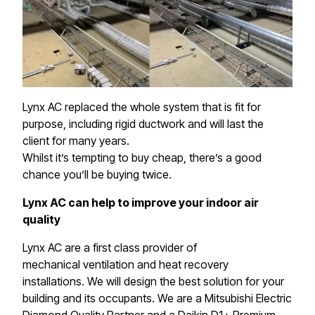
Lynx AC replaced the whole system that is fit for
purpose, including rigid ductwork and will last the
client for many years.
Whilst it’s tempting to buy cheap, there’s a good
chance you’ll be buying twice.​​​​‌ ‍ ​‍​‍‌‍ ‌ ​‍‌‍‍‌‌‍‌ ‌‍‍‌‌‍ ‍​‍​‍​ ‍‍​‍​‍‌ ​ ‌‍​‌‌‍ ‍‌‍‍‌‌ ‌​‌ ‍‌​‍ ‍‌‍‍‌‌‍ ​‍​‍​‍ ​​‍​‍‌‍‍​‌ ​‍‌‍‌‌‌‍‌‍​‍​‍​ ‍‍​‍​‍​‍ ‌‍​‌‌‍‌​‌‍ ‌‌‍‍‌‌‍ ‍​‍ ‌‍‍‌‌‍ ‍‌ ‌​‌‍‌‌‌‍ ‍‌ ‌​​‍ ‌‍‌‌‌‍‌​‌‍‍‌‌ ‌​​‍ ‌‍ ‌‌‍ ‌‍‌​‌‍‌‌​ ‌‌ ​​‌ ​‍‌‍‌‌‌ ​ ‌‍‌‌‌‍ ‍‌ ‌​‌‍​‌‌ ‌​‌‍‍‌‌‍ ‌‍ ‍​ ‍ ‌‍‍‌‌‍‌​​ ‌​ ‌‍​ ‌​​ ‍‌‌‍​‌‌‍​ ​ ‌ ​ ‍​​ ​ ​‍ ‌‌‍​ ​ ​​​ ‌‌​ ‌​​‍ ‌​ ‌​‌‍‌​​ ‍​​ ‍‌​‍ ‌​ ‍‌​ ‌‌‌‍​‌​ ​​​‍ ‌​ ‌‌‌‍‌‌​ ​‍​ ‌​​ ‍‌​ ​‌​ ‌ ‌‍‌‍​ ‌​​ ‍​​ ‍‌​ ‌‌​ ‍ ‌ ‌​‌ ‍‌‌ ​​‌‍‌‌​ ‌‌ ​​‌‍ ‌ ​ ‌ ‌​​ ‍ ‌ ​​‌‍​‌‌ ‌​‌‍‍​​ ‌‌‍​ ‌‍ ‌‍ ‍‌ ‌​‌‍‌‌‌‍ ‍‌ ‌​​‍‌‌​ ‌‌‌​​‍‌‌ ‌‍‍ ‌‍‌‌‌ ‍‌​‍‌‌​ ​ ‌​‌​​‍‌‌​ ​ ‌​‌​​‍‌‌​ ​‍​ ​‍​ ‍‌‌‍​ ​ ‌‌‌‍​‍​ ​‌​ ‌ ​ ​ ‌‍‌​​ ​‍​ ‍‌‌‍‌‍​ ‍‌​‍‌‌​ ​‍​ ​‍​‍‌‌​ ‌‌‌​‌​​‍ ‍‌‍​ ‌‍‍​‌‍‍‌‌‍ ​‌‍‌​‌ ​‍‌‍‌‌‌‍ ‍​‍‌‌​ ‌‌‌​​‍‌‌ ‌‍‍ ‌‍‌‌‌ ‍‌​‍‌‌​ ​ ‌​‌​​‍‌‌​ ​ ‌​‌​​‍‌‌​ ​‍​ ​‍​ ​‍‌‍​‍​ ‌‍​ ‍‌​ ‌‍​ ‌‌​ ‌‌​ ‌‍​ ‌​‌‍‌​​ ‌​‌‍​‌​‍‌‌​ ​‍​ ​‍​‍‌‌​ ‌‌‌​‌​​‍ ‍‌ ‌​‌‍‌‌‌ ‍​‌ ‌​​ ‌‍​‍‌‍​‌‌ ​ ‌‍‌‌‌‌‌‌‌ ​‍‌‍ ​​ ‌​‍‌‌​ ​‍‌​‌‍‌‍​‌‌‍‌​‌‍ ‌‌‍‍‌‌‍ ‍​‍‌‍‌‍‍‌‌‍‌​​ ‌​ ‌‍​ ‌​​ ‍‌‌‍​‌‌‍​ ​ ‌ ​ ‍​​ ​ ​‍ ‌‌‍​ ​ ​​​ ‌‌​ ‌​​‍ ‌​ ‌​‌‍‌​​ ‍​​ ‍‌​‍ ‌​ ‍‌​ ‌‌‌‍​‌​ ​​​‍ ‌​ ‌‌‌‍‌‌​ ​‍​ ‌​​ ‍‌​ ​‌​ ‌ ‌‍‌‍​ ‌​​ ‍​​ ‍‌​ ‌‌​‍‌‍‌ ‌​‌ ‍‌‌ ​​‌‍‌‌​ ‌‌ ​​‌‍ ‌ ​ ‌ ‌​​‍‌‍‌ ​​‌‍​‌‌ ‌​‌‍‍​​ ‌‌‍​ ‌‍ ‌‍ ‍‌ ‌​‌‍‌‌‌‍ ‍‌ ‌​​‍‌‌​ ‌‌‌​​‍‌‌ ‌‍‍ ‌‍‌‌‌ ‍‌​‍‌‌​ ​ ‌​‌​​‍‌‌​ ​ ‌​‌​​‍‌‌​ ​‍​ ​‍​ ‍‌‌‍​ ​ ‌‌‌‍​‍​ ​‌​ ‌ ​ ​ ‌‍‌​​ ​‍​ ‍‌‌‍‌‍​ ‍‌​‍‌‌​ ​‍​ ​‍​‍‌‌​ ‌‌‌​‌​​‍ ‍‌‍​ ‌‍‍​‌‍‍‌‌‍ ​‌‍‌​‌ ​‍‌‍‌‌‌‍ ‍​‍‌‌​ ‌‌‌​​‍‌‌ ‌‍‍ ‌‍‌‌‌ ‍‌​‍‌‌​ ​ ‌​‌​​‍‌‌​ ​ ‌​‌​​‍‌‌​ ​‍​ ​‍​ ​‍‌‍​‍​ ‌‍​ ‍‌​ ‌‍​ ‌‌​ ‌‌​ ‌‍​ ‌​‌‍‌​​ ‌​‌‍​‌​‍‌‌​ ​‍​ ​‍​‍‌‌​ ‌‌‌​‌​​‍ ‍‌ ‌​‌‍‌‌‌ ‍​‌ ‌​​‍​‍‌ ‌
Lynx AC can help to improve your indoor air
quality​​​​‌ ‍ ​‍​‍‌‍ ‌ ​‍‌‍‍‌‌‍‌ ‌‍‍‌‌‍ ‍​‍​‍​ ‍‍​‍​‍‌ ​ ‌‍​‌‌‍ ‍‌‍‍‌‌ ‌​‌ ‍‌​‍ ‍‌‍‍‌‌‍ ​‍​‍​‍ ​​‍​‍‌‍‍​‌ ​‍‌‍‌‌‌‍‌‍​‍​‍​ ‍‍​‍​‍​‍ ‌‍​‌‌‍‌​‌‍ ‌‌‍‍‌‌‍ ‍​‍ ‌‍‍‌‌‍ ‍‌ ‌​‌‍‌‌‌‍ ‍‌ ‌​​‍ ‌‍‌‌‌‍‌​‌‍‍‌‌ ‌​​‍ ‌‍ ‌‌‍ ‌‍‌​‌‍‌‌​ ‌‌ ​​‌ ​‍‌‍‌‌‌ ​ ‌‍‌‌‌‍ ‍‌ ‌​‌‍​‌‌ ‌​‌‍‍‌‌‍ ‌‍ ‍​ ‍ ‌‍‍‌‌‍‌​​ ‌​ ‌‍​ ‌​​ ‍‌‌‍​‌‌‍​ ​ ‌ ​ ‍​​ ​ ​‍ ‌‌‍​ ​ ​​​ ‌‌​ ‌​​‍ ‌​ ‌​‌‍‌​​ ‍​​ ‍‌​‍ ‌​ ‍‌​ ‌‌‌‍​‌​ ​​​‍ ‌​ ‌‌‌‍‌‌​ ​‍​ ‌​​ ‍‌​ ​‌​ ‌ ‌‍‌‍​ ‌​​ ‍​​ ‍‌​ ‌‌​ ‍ ‌ ‌​‌ ‍‌‌ ​​‌‍‌‌​ ‌‌ ​​‌‍ ‌ ​ ‌ ‌​​ ‍ ‌ ​​‌‍​‌‌ ‌​‌‍‍​​ ‌‌‍​ ‌‍ ‌‍ ‍‌ ‌​‌‍‌‌‌‍ ‍‌ ‌​​‍‌‌​ ‌‌‌​​‍‌‌ ‌‍‍ ‌‍‌‌‌ ‍‌​‍‌‌​ ​ ‌​‌​​‍‌‌​ ​ ‌​‌​​‍‌‌​ ​‍​ ​‍​ ‌‌‌‍‌‍​ ​ ‌‍​‌​ ‍​‌‍‌​‌‍‌‌​ ​​​ ​‌‌‍‌‍‌‍​ ‌‍‌‌​‍‌‌​ ​‍​ ​‍​‍‌‌​ ‌‌‌​‌​​‍ ‍‌‍​ ‌‍‍​‌‍‍‌‌‍ ​‌‍‌​‌ ​‍‌‍‌‌‌‍ ‍​‍‌‌​ ‌‌‌​​‍‌‌ ‌‍‍ ‌‍‌‌‌ ‍‌​‍‌‌​ ​ ‌​‌​​‍‌‌​ ​ ‌​‌​​‍‌‌​ ​‍​ ​‍‌‍‌‌‌‍‌‍‌‍​‍​ ​ ​ ​‍‌‍​‍‌‍​‍‌‍​‌​ ‌ ‌‍‌​​ ​​​ ‌​​‍‌‌​ ​‍​ ​‍​‍‌‌​ ‌‌‌​‌​​‍ ‍‌ ‌​‌‍‌‌‌ ‍​‌ ‌​​ ‌‍​‍‌‍​‌‌ ​ ‌‍‌‌‌‌‌‌‌ ​‍‌‍ ​​ ‌​‍‌‌​ ​‍‌​‌‍‌‍​‌‌‍‌​‌‍ ‌‌‍‍‌‌‍ ‍​‍‌‍‌‍‍‌‌‍‌​​ ‌​ ‌‍​ ‌​​ ‍‌‌‍​‌‌‍​ ​ ‌ ​ ‍​​ ​ ​‍ ‌‌‍​ ​ ​​​ ‌‌​ ‌​​‍ ‌​ ‌​‌‍‌​​ ‍​​ ‍‌​‍ ‌​ ‍‌​ ‌‌‌‍​‌​ ​​​‍ ‌​ ‌‌‌‍‌‌​ ​‍​ ‌​​ ‍‌​ ​‌​ ‌ ‌‍‌‍​ ‌​​ ‍​​ ‍‌​ ‌‌​‍‌‍‌ ‌​‌ ‍‌‌ ​​‌‍‌‌​ ‌‌ ​​‌‍ ‌ ​ ‌ ‌​​‍‌‍‌ ​​‌‍​‌‌ ‌​‌‍‍​​ ‌‌‍​ ‌‍ ‌‍ ‍‌ ‌​‌‍‌‌‌‍ ‍‌ ‌​​‍‌‌​ ‌‌‌​​‍‌‌ ‌‍‍ ‌‍‌‌‌ ‍‌​‍‌‌​ ​ ‌​‌​​‍‌‌​ ​ ‌​‌​​‍‌‌​ ​‍​ ​‍​ ‌‌‌‍‌‍​ ​ ‌‍​‌​ ‍​‌‍‌​‌‍‌‌​ ​​​ ​‌‌‍‌‍‌‍​ ‌‍‌‌​‍‌‌​ ​‍​ ​‍​‍‌‌​ ‌‌‌​‌​​‍ ‍‌‍​ ‌‍‍​‌‍‍‌‌‍ ​‌‍‌​‌ ​‍‌‍‌‌‌‍ ‍​‍‌‌​ ‌‌‌​​‍‌‌ ‌‍‍ ‌‍‌‌‌ ‍‌​‍‌‌​ ​ ‌​‌​​‍‌‌​ ​ ‌​‌​​‍‌‌​ ​‍​ ​‍‌‍‌‌‌‍‌‍‌‍​‍​ ​ ​ ​‍‌‍​‍‌‍​‍‌‍​‌​ ‌ ‌‍‌​​ ​​​ ‌​​‍‌‌​ ​‍​ ​‍​‍‌‌​ ‌‌‌​‌​​‍ ‍‌ ‌​‌‍‌‌‌ ‍​‌ ‌​​‍​‍‌ ‌
Lynx AC are a first class provider of
mechanical ventilation and heat recovery
installations. We will design the best solution for your
building and its occupants. We are a Mitsubishi Electric
Diamond Quality Partner and a Daikin D1+ Premium