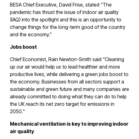
BESA Chief Executive, David Frise, stated “The
pandemic has thrust the issue of indoor air quality
(IAQ) into the spotlight and this is an opportunity to
change things for the long-term good of the country
and the economy.”​​​​‌ ‍ ​‍​‍‌‍ ‌ ​‍‌‍‍‌‌‍‌ ‌‍‍‌‌‍ ‍​‍​‍​ ‍‍​‍​‍‌ ​ ‌‍​‌‌‍ ‍‌‍‍‌‌ ‌​‌ ‍‌​‍ ‍‌‍‍‌‌‍ ​‍​‍​‍ ​​‍​‍‌‍‍​‌ ​‍‌‍‌‌‌‍‌‍​‍​‍​ ‍‍​‍​‍​‍ ‌‍​‌‌‍‌​‌‍ ‌‌‍‍‌‌‍ ‍​‍ ‌‍‍‌‌‍ ‍‌ ‌​‌‍‌‌‌‍ ‍‌ ‌​​‍ ‌‍‌‌‌‍‌​‌‍‍‌‌ ‌​​‍ ‌‍ ‌‌‍ ‌‍‌​‌‍‌‌​ ‌‌ ​​‌ ​‍‌‍‌‌‌ ​ ‌‍‌‌‌‍ ‍‌ ‌​‌‍​‌‌ ‌​‌‍‍‌‌‍ ‌‍ ‍​ ‍ ‌‍‍‌‌‍‌​​ ‌​ ‌‍​ ‌​​ ‍‌‌‍​‌‌‍​ ​ ‌ ​ ‍​​ ​ ​‍ ‌‌‍​ ​ ​​​ ‌‌​ ‌​​‍ ‌​ ‌​‌‍‌​​ ‍​​ ‍‌​‍ ‌​ ‍‌​ ‌‌‌‍​‌​ ​​​‍ ‌​ ‌‌‌‍‌‌​ ​‍​ ‌​​ ‍‌​ ​‌​ ‌ ‌‍‌‍​ ‌​​ ‍​​ ‍‌​ ‌‌​ ‍ ‌ ‌​‌ ‍‌‌ ​​‌‍‌‌​ ‌‌ ​​‌‍ ‌ ​ ‌ ‌​​ ‍ ‌ ​​‌‍​‌‌ ‌​‌‍‍​​ ‌‌‍​ ‌‍ ‌‍ ‍‌ ‌​‌‍‌‌‌‍ ‍‌ ‌​​‍‌‌​ ‌‌‌​​‍‌‌ ‌‍‍ ‌‍‌‌‌ ‍‌​‍‌‌​ ​ ‌​‌​​‍‌‌​ ​ ‌​‌​​‍‌‌​ ​‍​ ​‍​ ​ ‌‍‌‍​ ​‌​ ‌ ​ ‍‌​ ​‍‌‍‌‍‌‍​‌​ ‍‌‌‍‌​​ ​​​ ​ ​‍‌‌​ ​‍​ ​‍​‍‌‌​ ‌‌‌​‌​​‍ ‍‌‍​ ‌‍‍​‌‍‍‌‌‍ ​‌‍‌​‌ ​‍‌‍‌‌‌‍ ‍​‍‌‌​ ‌‌‌​​‍‌‌ ‌‍‍ ‌‍‌‌‌ ‍‌​‍‌‌​ ​ ‌​‌​​‍‌‌​ ​ ‌​‌​​‍‌‌​ ​‍​ ​‍​ ‌ ​ ​ ​ ‌ ​ ​ ‌‍​‌​ ​ ‌‍‌‌​ ‍​​ ‍​​ ​​​ ‍​‌‍​‍​ ​​​‍‌‌​ ​‍​ ​‍​‍‌‌​ ‌‌‌​‌​​‍ ‍‌ ‌​‌‍‌‌‌ ‍​‌ ‌​​ ‌‍​‍‌‍​‌‌ ​ ‌‍‌‌‌‌‌‌‌ ​‍‌‍ ​​ ‌​‍‌‌​ ​‍‌​‌‍‌‍​‌‌‍‌​‌‍ ‌‌‍‍‌‌‍ ‍​‍‌‍‌‍‍‌‌‍‌​​ ‌​ ‌‍​ ‌​​ ‍‌‌‍​‌‌‍​ ​ ‌ ​ ‍​​ ​ ​‍ ‌‌‍​ ​ ​​​ ‌‌​ ‌​​‍ ‌​ ‌​‌‍‌​​ ‍​​ ‍‌​‍ ‌​ ‍‌​ ‌‌‌‍​‌​ ​​​‍ ‌​ ‌‌‌‍‌‌​ ​‍​ ‌​​ ‍‌​ ​‌​ ‌ ‌‍‌‍​ ‌​​ ‍​​ ‍‌​ ‌‌​‍‌‍‌ ‌​‌ ‍‌‌ ​​‌‍‌‌​ ‌‌ ​​‌‍ ‌ ​ ‌ ‌​​‍‌‍‌ ​​‌‍​‌‌ ‌​‌‍‍​​ ‌‌‍​ ‌‍ ‌‍ ‍‌ ‌​‌‍‌‌‌‍ ‍‌ ‌​​‍‌‌​ ‌‌‌​​‍‌‌ ‌‍‍ ‌‍‌‌‌ ‍‌​‍‌‌​ ​ ‌​‌​​‍‌‌​ ​ ‌​‌​​‍‌‌​ ​‍​ ​‍​ ​ ‌‍‌‍​ ​‌​ ‌ ​ ‍‌​ ​‍‌‍‌‍‌‍​‌​ ‍‌‌‍‌​​ ​​​ ​ ​‍‌‌​ ​‍​ ​‍​‍‌‌​ ‌‌‌​‌​​‍ ‍‌‍​ ‌‍‍​‌‍‍‌‌‍ ​‌‍‌​‌ ​‍‌‍‌‌‌‍ ‍​‍‌‌​ ‌‌‌​​‍‌‌ ‌‍‍ ‌‍‌‌‌ ‍‌​‍‌‌​ ​ ‌​‌​​‍‌‌​ ​ ‌​‌​​‍‌‌​ ​‍​ ​‍​ ‌ ​ ​ ​ ‌ ​ ​ ‌‍​‌​ ​ ‌‍‌‌​ ‍​​ ‍​​ ​​​ ‍​‌‍​‍​ ​​​‍‌‌​ ​‍​ ​‍​‍‌‌​ ‌‌‌​‌​​‍ ‍‌ ‌​‌‍‌‌‌ ‍​‌ ‌​​‍​‍‌ ‌
Jobs boost​​​​‌ ‍ ​‍​‍‌‍ ‌ ​‍‌‍‍‌‌‍‌ ‌‍‍‌‌‍ ‍​‍​‍​ ‍‍​‍​‍‌ ​ ‌‍​‌‌‍ ‍‌‍‍‌‌ ‌​‌ ‍‌​‍ ‍‌‍‍‌‌‍ ​‍​‍​‍ ​​‍​‍‌‍‍​‌ ​‍‌‍‌‌‌‍‌‍​‍​‍​ ‍‍​‍​‍​‍ ‌‍​‌‌‍‌​‌‍ ‌‌‍‍‌‌‍ ‍​‍ ‌‍‍‌‌‍ ‍‌ ‌​‌‍‌‌‌‍ ‍‌ ‌​​‍ ‌‍‌‌‌‍‌​‌‍‍‌‌ ‌​​‍ ‌‍ ‌‌‍ ‌‍‌​‌‍‌‌​ ‌‌ ​​‌ ​‍‌‍‌‌‌ ​ ‌‍‌‌‌‍ ‍‌ ‌​‌‍​‌‌ ‌​‌‍‍‌‌‍ ‌‍ ‍​ ‍ ‌‍‍‌‌‍‌​​ ‌​ ‌‍​ ‌​​ ‍‌‌‍​‌‌‍​ ​ ‌ ​ ‍​​ ​ ​‍ ‌‌‍​ ​ ​​​ ‌‌​ ‌​​‍ ‌​ ‌​‌‍‌​​ ‍​​ ‍‌​‍ ‌​ ‍‌​ ‌‌‌‍​‌​ ​​​‍ ‌​ ‌‌‌‍‌‌​ ​‍​ ‌​​ ‍‌​ ​‌​ ‌ ‌‍‌‍​ ‌​​ ‍​​ ‍‌​ ‌‌​ ‍ ‌ ‌​‌ ‍‌‌ ​​‌‍‌‌​ ‌‌ ​​‌‍ ‌ ​ ‌ ‌​​ ‍ ‌ ​​‌‍​‌‌ ‌​‌‍‍​​ ‌‌‍​ ‌‍ ‌‍ ‍‌ ‌​‌‍‌‌‌‍ ‍‌ ‌​​‍‌‌​ ‌‌‌​​‍‌‌ ‌‍‍ ‌‍‌‌‌ ‍‌​‍‌‌​ ​ ‌​‌​​‍‌‌​ ​ ‌​‌​​‍‌‌​ ​‍​ ​‍​ ​‌​ ‍‌​ ‌‌​ ​​​ ​‌​ ‌ ​ ‍​​ ​‍‌‍​ ​ ‍‌‌‍‌‌​ ‌‌​‍‌‌​ ​‍​ ​‍​‍‌‌​ ‌‌‌​‌​​‍ ‍‌‍​ ‌‍‍​‌‍‍‌‌‍ ​‌‍‌​‌ ​‍‌‍‌‌‌‍ ‍​‍‌‌​ ‌‌‌​​‍‌‌ ‌‍‍ ‌‍‌‌‌ ‍‌​‍‌‌​ ​ ‌​‌​​‍‌‌​ ​ ‌​‌​​‍‌‌​ ​‍​ ​‍​ ‌‍‌‍​‌​ ‍‌‌‍​ ‌‍​ ‌‍​ ‌‍​‍‌‍​‍‌‍‌​​ ‌‍‌‍‌‍​ ‌‌​ ​​​‍‌‌​ ​‍​ ​‍​‍‌‌​ ‌‌‌​‌​​‍ ‍‌ ‌​‌‍‌‌‌ ‍​‌ ‌​​ ‌‍​‍‌‍​‌‌ ​ ‌‍‌‌‌‌‌‌‌ ​‍‌‍ ​​ ‌​‍‌‌​ ​‍‌​‌‍‌‍​‌‌‍‌​‌‍ ‌‌‍‍‌‌‍ ‍​‍‌‍‌‍‍‌‌‍‌​​ ‌​ ‌‍​ ‌​​ ‍‌‌‍​‌‌‍​ ​ ‌ ​ ‍​​ ​ ​‍ ‌‌‍​ ​ ​​​ ‌‌​ ‌​​‍ ‌​ ‌​‌‍‌​​ ‍​​ ‍‌​‍ ‌​ ‍‌​ ‌‌‌‍​‌​ ​​​‍ ‌​ ‌‌‌‍‌‌​ ​‍​ ‌​​ ‍‌​ ​‌​ ‌ ‌‍‌‍​ ‌​​ ‍​​ ‍‌​ ‌‌​‍‌‍‌ ‌​‌ ‍‌‌ ​​‌‍‌‌​ ‌‌ ​​‌‍ ‌ ​ ‌ ‌​​‍‌‍‌ ​​‌‍​‌‌ ‌​‌‍‍​​ ‌‌‍​ ‌‍ ‌‍ ‍‌ ‌​‌‍‌‌‌‍ ‍‌ ‌​​‍‌‌​ ‌‌‌​​‍‌‌ ‌‍‍ ‌‍‌‌‌ ‍‌​‍‌‌​ ​ ‌​‌​​‍‌‌​ ​ ‌​‌​​‍‌‌​ ​‍​ ​‍​ ​‌​ ‍‌​ ‌‌​ ​​​ ​‌​ ‌ ​ ‍​​ ​‍‌‍​ ​ ‍‌‌‍‌‌​ ‌‌​‍‌‌​ ​‍​ ​‍​‍‌‌​ ‌‌‌​‌​​‍ ‍‌‍​ ‌‍‍​‌‍‍‌‌‍ ​‌‍‌​‌ ​‍‌‍‌‌‌‍ ‍​‍‌‌​ ‌‌‌​​‍‌‌ ‌‍‍ ‌‍‌‌‌ ‍‌​‍‌‌​ ​ ‌​‌​​‍‌‌​ ​ ‌​‌​​‍‌‌​ ​‍​ ​‍​ ‌‍‌‍​‌​ ‍‌‌‍​ ‌‍​ ‌‍​ ‌‍​‍‌‍​‍‌‍‌​​ ‌‍‌‍‌‍​ ‌‌​ ​​​‍‌‌​ ​‍​ ​‍​‍‌‌​ ‌‌‌​‌​​‍ ‍‌ ‌​‌‍‌‌‌ ‍​‌ ‌​​‍​‍‌ ‌
Chief Economist, Rain Newton-Smith said “Cleaning
up our air would help us to lead healthier and more
productive lives, while delivering a green jobs boost to
the economy. Businesses from all sectors support a
sustainable and green future and many companies are
already committed to doing what they can do to help
the UK reach its net zero target for emissions in
2050."​​​​‌ ‍ ​‍​‍‌‍ ‌ ​‍‌‍‍‌‌‍‌ ‌‍‍‌‌‍ ‍​‍​‍​ ‍‍​‍​‍‌ ​ ‌‍​‌‌‍ ‍‌‍‍‌‌ ‌​‌ ‍‌​‍ ‍‌‍‍‌‌‍ ​‍​‍​‍ ​​‍​‍‌‍‍​‌ ​‍‌‍‌‌‌‍‌‍​‍​‍​ ‍‍​‍​‍​‍ ‌‍​‌‌‍‌​‌‍ ‌‌‍‍‌‌‍ ‍​‍ ‌‍‍‌‌‍ ‍‌ ‌​‌‍‌‌‌‍ ‍‌ ‌​​‍ ‌‍‌‌‌‍‌​‌‍‍‌‌ ‌​​‍ ‌‍ ‌‌‍ ‌‍‌​‌‍‌‌​ ‌‌ ​​‌ ​‍‌‍‌‌‌ ​ ‌‍‌‌‌‍ ‍‌ ‌​‌‍​‌‌ ‌​‌‍‍‌‌‍ ‌‍ ‍​ ‍ ‌‍‍‌‌‍‌​​ ‌​ ‌‍​ ‌​​ ‍‌‌‍​‌‌‍​ ​ ‌ ​ ‍​​ ​ ​‍ ‌‌‍​ ​ ​​​ ‌‌​ ‌​​‍ ‌​ ‌​‌‍‌​​ ‍​​ ‍‌​‍ ‌​ ‍‌​ ‌‌‌‍​‌​ ​​​‍ ‌​ ‌‌‌‍‌‌​ ​‍​ ‌​​ ‍‌​ ​‌​ ‌ ‌‍‌‍​ ‌​​ ‍​​ ‍‌​ ‌‌​ ‍ ‌ ‌​‌ ‍‌‌ ​​‌‍‌‌​ ‌‌ ​​‌‍ ‌ ​ ‌ ‌​​ ‍ ‌ ​​‌‍​‌‌ ‌​‌‍‍​​ ‌‌‍​ ‌‍ ‌‍ ‍‌ ‌​‌‍‌‌‌‍ ‍‌ ‌​​‍‌‌​ ‌‌‌​​‍‌‌ ‌‍‍ ‌‍‌‌‌ ‍‌​‍‌‌​ ​ ‌​‌​​‍‌‌​ ​ ‌​‌​​‍‌‌​ ​‍​ ​‍​ ‌​‌‍​ ‌‍​‌​ ​​‌‍‌‌‌‍​‍‌‍‌‍​ ‍‌‌‍​‌‌‍‌‌​ ‌‍​ ​ ​‍‌‌​ ​‍​ ​‍​‍‌‌​ ‌‌‌​‌​​‍ ‍‌‍​ ‌‍‍​‌‍‍‌‌‍ ​‌‍‌​‌ ​‍‌‍‌‌‌‍ ‍​‍‌‌​ ‌‌‌​​‍‌‌ ‌‍‍ ‌‍‌‌‌ ‍‌​‍‌‌​ ​ ‌​‌​​‍‌‌​ ​ ‌​‌​​‍‌‌​ ​‍​ ​‍​ ‍‌​ ‌​‌‍​ ‌‍​‍​ ​​​ ‍​​ ‌​​ ‌​‌‍‌​​ ‌‌​ ‌ ‌‍​ ​‍‌‌​ ​‍​ ​‍​‍‌‌​ ‌‌‌​‌​​‍ ‍‌ ‌​‌‍‌‌‌ ‍​‌ ‌​​ ‌‍​‍‌‍​‌‌ ​ ‌‍‌‌‌‌‌‌‌ ​‍‌‍ ​​ ‌​‍‌‌​ ​‍‌​‌‍‌‍​‌‌‍‌​‌‍ ‌‌‍‍‌‌‍ ‍​‍‌‍‌‍‍‌‌‍‌​​ ‌​ ‌‍​ ‌​​ ‍‌‌‍​‌‌‍​ ​ ‌ ​ ‍​​ ​ ​‍ ‌‌‍​ ​ ​​​ ‌‌​ ‌​​‍ ‌​ ‌​‌‍‌​​ ‍​​ ‍‌​‍ ‌​ ‍‌​ ‌‌‌‍​‌​ ​​​‍ ‌​ ‌‌‌‍‌‌​ ​‍​ ‌​​ ‍‌​ ​‌​ ‌ ‌‍‌‍​ ‌​​ ‍​​ ‍‌​ ‌‌​‍‌‍‌ ‌​‌ ‍‌‌ ​​‌‍‌‌​ ‌‌ ​​‌‍ ‌ ​ ‌ ‌​​‍‌‍‌ ​​‌‍​‌‌ ‌​‌‍‍​​ ‌‌‍​ ‌‍ ‌‍ ‍‌ ‌​‌‍‌‌‌‍ ‍‌ ‌​​‍‌‌​ ‌‌‌​​‍‌‌ ‌‍‍ ‌‍‌‌‌ ‍‌​‍‌‌​ ​ ‌​‌​​‍‌‌​ ​ ‌​‌​​‍‌‌​ ​‍​ ​‍​ ‌​‌‍​ ‌‍​‌​ ​​‌‍‌‌‌‍​‍‌‍‌‍​ ‍‌‌‍​‌‌‍‌‌​ ‌‍​ ​ ​‍‌‌​ ​‍​ ​‍​‍‌‌​ ‌‌‌​‌​​‍ ‍‌‍​ ‌‍‍​‌‍‍‌‌‍ ​‌‍‌​‌ ​‍‌‍‌‌‌‍ ‍​‍‌‌​ ‌‌‌​​‍‌‌ ‌‍‍ ‌‍‌‌‌ ‍‌​‍‌‌​ ​ ‌​‌​​‍‌‌​ ​ ‌​‌​​‍‌‌​ ​‍​ ​‍​ ‍‌​ ‌​‌‍​ ‌‍​‍​ ​​​ ‍​​ ‌​​ ‌​‌‍‌​​ ‌‌​ ‌ ‌‍​ ​‍‌‌​ ​‍​ ​‍​‍‌‌​ ‌‌‌​‌​​‍ ‍‌ ‌​‌‍‌‌‌ ‍​‌ ‌​​‍​‍‌ ‌
Mechanical ventilation is key to improving indoor
air quality​​​​‌ ‍ ​‍​‍‌‍ ‌ ​‍‌‍‍‌‌‍‌ ‌‍‍‌‌‍ ‍​‍​‍​ ‍‍​‍​‍‌ ​ ‌‍​‌‌‍ ‍‌‍‍‌‌ ‌​‌ ‍‌​‍ ‍‌‍‍‌‌‍ ​‍​‍​‍ ​​‍​‍‌‍‍​‌ ​‍‌‍‌‌‌‍‌‍​‍​‍​ ‍‍​‍​‍​‍ ‌‍​‌‌‍‌​‌‍ ‌‌‍‍‌‌‍ ‍​‍ ‌‍‍‌‌‍ ‍‌ ‌​‌‍‌‌‌‍ ‍‌ ‌​​‍ ‌‍‌‌‌‍‌​‌‍‍‌‌ ‌​​‍ ‌‍ ‌‌‍ ‌‍‌​‌‍‌‌​ ‌‌ ​​‌ ​‍‌‍‌‌‌ ​ ‌‍‌‌‌‍ ‍‌ ‌​‌‍​‌‌ ‌​‌‍‍‌‌‍ ‌‍ ‍​ ‍ ‌‍‍‌‌‍‌​​ ‌​ ‌‍​ ‌​​ ‍‌‌‍​‌‌‍​ ​ ‌ ​ ‍​​ ​ ​‍ ‌‌‍​ ​ ​​​ ‌‌​ ‌​​‍ ‌​ ‌​‌‍‌​​ ‍​​ ‍‌​‍ ‌​ ‍‌​ ‌‌‌‍​‌​ ​​​‍ ‌​ ‌‌‌‍‌‌​ ​‍​ ‌​​ ‍‌​ ​‌​ ‌ ‌‍‌‍​ ‌​​ ‍​​ ‍‌​ ‌‌​ ‍ ‌ ‌​‌ ‍‌‌ ​​‌‍‌‌​ ‌‌ ​​‌‍ ‌ ​ ‌ ‌​​ ‍ ‌ ​​‌‍​‌‌ ‌​‌‍‍​​ ‌‌‍​ ‌‍ ‌‍ ‍‌ ‌​‌‍‌‌‌‍ ‍‌ ‌​​‍‌‌​ ‌‌‌​​‍‌‌ ‌‍‍ ‌‍‌‌‌ ‍‌​‍‌‌​ ​ ‌​‌​​‍‌‌​ ​ ‌​‌​​‍‌‌​ ​‍​ ​‍​ ‍‌​ ‌‌​ ​‍​ ​‌​ ​ ​ ​ ​ ‌​​ ​ ​ ‌​‌‍​‌‌‍​‌​ ​ ​‍‌‌​ ​‍​ ​‍​‍‌‌​ ‌‌‌​‌​​‍ ‍‌‍​ ‌‍‍​‌‍‍‌‌‍ ​‌‍‌​‌ ​‍‌‍‌‌‌‍ ‍​‍‌‌​ ‌‌‌​​‍‌‌ ‌‍‍ ‌‍‌‌‌ ‍‌​‍‌‌​ ​ ‌​‌​​‍‌‌​ ​ ‌​‌​​‍‌‌​ ​‍​ ​‍‌‍​ ​ ‌‌​ ‌‍‌‍‌‌​ ​​​ ‌​​ ‌ ​ ​‍​ ​‍‌‍​ ​ ​‌​ ​ ​‍‌‌​ ​‍​ ​‍​‍‌‌​ ‌‌‌​‌​​‍ ‍‌ ‌​‌‍‌‌‌ ‍​‌ ‌​​ ‌‍​‍‌‍​‌‌ ​ ‌‍‌‌‌‌‌‌‌ ​‍‌‍ ​​ ‌​‍‌‌​ ​‍‌​‌‍‌‍​‌‌‍‌​‌‍ ‌‌‍‍‌‌‍ ‍​‍‌‍‌‍‍‌‌‍‌​​ ‌​ ‌‍​ ‌​​ ‍‌‌‍​‌‌‍​ ​ ‌ ​ ‍​​ ​ ​‍ ‌‌‍​ ​ ​​​ ‌‌​ ‌​​‍ ‌​ ‌​‌‍‌​​ ‍​​ ‍‌​‍ ‌​ ‍‌​ ‌‌‌‍​‌​ ​​​‍ ‌​ ‌‌‌‍‌‌​ ​‍​ ‌​​ ‍‌​ ​‌​ ‌ ‌‍‌‍​ ‌​​ ‍​​ ‍‌​ ‌‌​‍‌‍‌ ‌​‌ ‍‌‌ ​​‌‍‌‌​ ‌‌ ​​‌‍ ‌ ​ ‌ ‌​​‍‌‍‌ ​​‌‍​‌‌ ‌​‌‍‍​​ ‌‌‍​ ‌‍ ‌‍ ‍‌ ‌​‌‍‌‌‌‍ ‍‌ ‌​​‍‌‌​ ‌‌‌​​‍‌‌ ‌‍‍ ‌‍‌‌‌ ‍‌​‍‌‌​ ​ ‌​‌​​‍‌‌​ ​ ‌​‌​​‍‌‌​ ​‍​ ​‍​ ‍‌​ ‌‌​ ​‍​ ​‌​ ​ ​ ​ ​ ‌​​ ​ ​ ‌​‌‍​‌‌‍​‌​ ​ ​‍‌‌​ ​‍​ ​‍​‍‌‌​ ‌‌‌​‌​​‍ ‍‌‍​ ‌‍‍​‌‍‍‌‌‍ ​‌‍‌​‌ ​‍‌‍‌‌‌‍ ‍​‍‌‌​ ‌‌‌​​‍‌‌ ‌‍‍ ‌‍‌‌‌ ‍‌​‍‌‌​ ​ ‌​‌​​‍‌‌​ ​ ‌​‌​​‍‌‌​ ​‍​ ​‍‌‍​ ​ ‌‌​ ‌‍‌‍‌‌​ ​​​ ‌​​ ‌ ​ ​‍​ ​‍‌‍​ ​ ​‌​ ​ ​‍‌‌​ ​‍​ ​‍​‍‌‌​ ‌‌‌​‌​​‍ ‍‌ ‌​‌‍‌‌‌ ‍​‌ ‌​​‍​‍‌ ‌